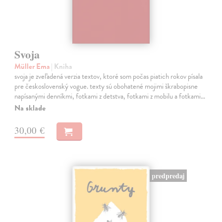
Svoja
Müller Ema
| Kniha
svoja je zveľadená verzia textov, ktoré som počas piatich rokov písala
pre československý vogue. texty sú obohatené mojimi škrabopisne
napísanými denníkmi, fotkami z detstva, fotkami z mobilu a fotkami…
Na sklade
30,00 €
predpredaj