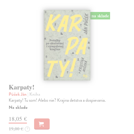
na sklade
Karpaty!
Púček Ján
| Kniha
Karpaty! Tu som! Alebo nie? Krajina detstva a dospievania.
Na sklade
18,05 €
19,00 €
?