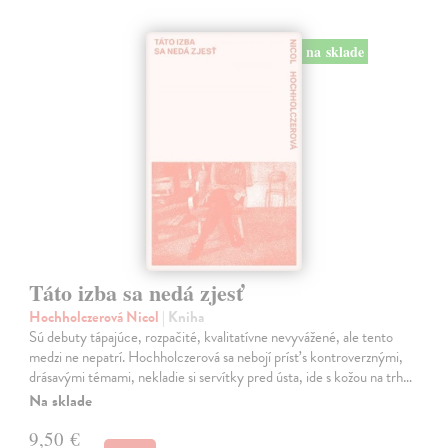
na sklade
Táto izba sa nedá zjesť
Hochholczerová Nicol
| Kniha
Sú debuty tápajúce, rozpačité, kvalitatívne nevyvážené, ale tento
medzi ne nepatrí. Hochholczerová sa nebojí prísť s kontroverznými,
drásavými témami, nekladie si servítky pred ústa, ide s kožou na trh…
Na sklade
9,50 €