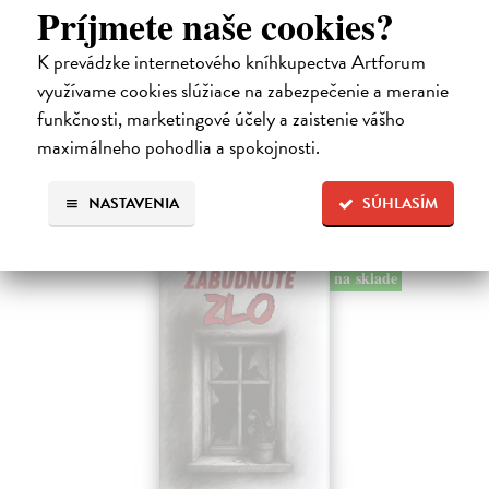
Kolotočárka
Príjmete naše cookies?
Wernerová Jana
| Kniha
Tam, kde sa radosť zo slobodného pohybu a dobrodružstva prelína s
K prevádzke internetového kníhkupectva Artforum
pocitom vyčlenenia. Tam, kde rastie starý gaštan a okolo neho sa krúti
využívame cookies slúžiace na zabezpečenie a meranie
život dievčatka, ktoré od svojej starej mamy dostalo meno Zelinka.…
funkčnosti, marketingové účely a zaistenie vášho
Na sklade
maximálneho pohodlia a spokojnosti.
15,21 €
16,90 €
?
NASTAVENIA
SÚHLASÍM
na sklade