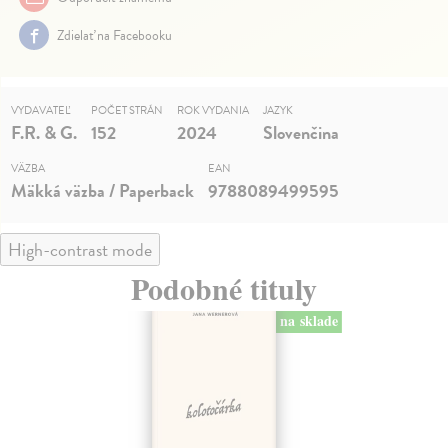
Zdielať na Facebooku
VYDAVATEĽ
POČET STRÁN
ROK VYDANIA
JAZYK
F.R. & G.
152
2024
Slovenčina
VÄZBA
EAN
Mäkká väzba / Paperback
9788089499595
High-contrast mode
Podobné tituly
na sklade