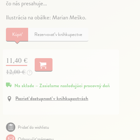
čo nás presahuje...
Ilustrácia na obálke: Marian Meško.
Kúpiť
Rezervovať v kníhkupectve
11,40 €
12,00 €
?
Na sklade – Zasielame nasledujúci pracovný deň
Pozrieť dostupnosť v kníhkupectvách
Pridať do wishlistu
Odporučiť známemu