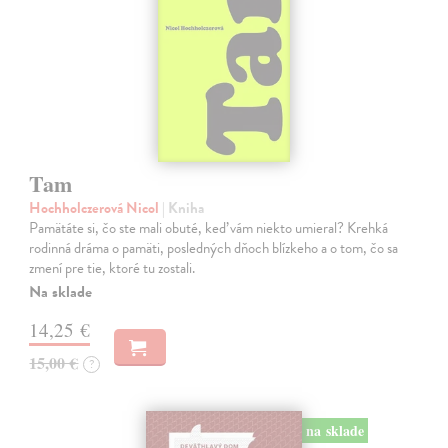
Tam
Hochholczerová Nicol
| Kniha
Pamätáte si, čo ste mali obuté, keď vám niekto umieral? Krehká
rodinná dráma o pamäti, posledných dňoch blízkeho a o tom, čo sa
zmení pre tie, ktoré tu zostali.
Na sklade
14,25 €
15,00 €
?
na sklade