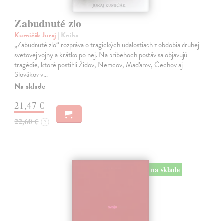
Zabudnuté zlo
Kumičák Juraj
| Kniha
„Zabudnuté zlo“ rozpráva o tragických udalostiach z obdobia druhej
svetovej vojny a krátko po nej. Na príbehoch postáv sa objavujú
tragédie, ktoré postihli Židov, Nemcov, Maďarov, Čechov aj
Slovákov v…
Na sklade
21,47 €
22,60 €
?
na sklade