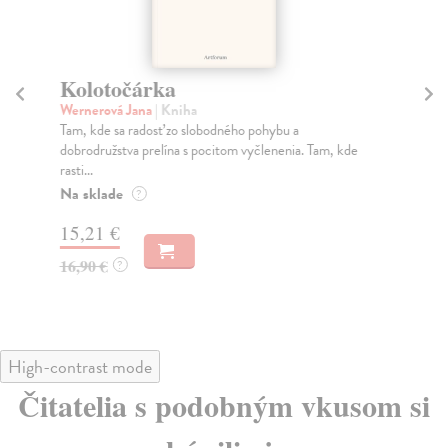
Kolotočárka
P
Wernerová Jana
| Kniha
Bor
Tam, kde sa radosť zo slobodného pohybu a
Tát
dobrodružstva prelína s pocitom vyčlenenia. Tam, kde
Bor
rasti...
Na
Na sklade
?
18
15,21 €
19
16,90 €
?
High-contrast mode
Čitatelia s podobným vkusom si