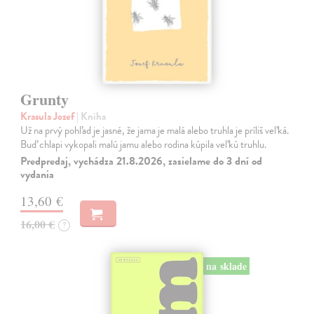
Grunty
Krasula Jozef
| Kniha
Už na prvý pohľad je jasné, že jama je malá alebo truhla je príliš veľká.
Buď chlapi vykopali malú jamu alebo rodina kúpila veľkú truhlu.
Predpredaj, vychádza 21.8.2026, zasielame do 3 dní od
vydania
13,60 €
16,00 €
?
na sklade