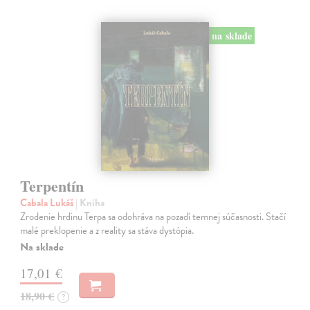
na sklade
Terpentín
Cabala Lukáš
| Kniha
Zrodenie hrdinu Terpa sa odohráva na pozadí temnej súčasnosti. Stačí
malé preklopenie a z reality sa stáva dystópia.
Na sklade
17,01 €
18,90 €
?