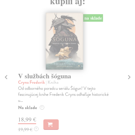
kúpili aj:
na sklade
V službách šóguna
S
K
Cryns Frederik
| Kniha
Od odborného poradcu seriálu Šógun! V tejto
Mik
fascinujúcej knihe Frederik Cryns odhaľuje historické
Mon
u...
o k
Na sklade
Na
?
18,99 €
23
19,99 €
?
24