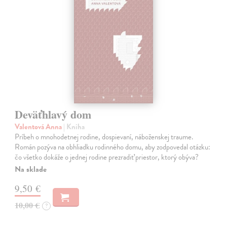
Deväťhlavý dom
Valentová Anna
| Kniha
Príbeh o mnohodetnej rodine, dospievaní, náboženskej traume.
Román pozýva na obhliadku rodinného domu, aby zodpovedal otázku:
čo všetko dokáže o jednej rodine prezradiť priestor, ktorý obýva?
Na sklade
9,50 €
10,00 €
?