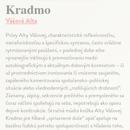
Kradmo
Vášová Alta
Prózy Alty Vášovej, charakteristické reflexívnosťou,
metaforickosťou a špecifickou syntaxou, často zvláštne
rytmizovanými pasážami, v poslednej dobe ešte
výraznejšie inklinujú k premosťovaniu medzi
autobiografickým a aktuálnym dobovým kontextom – či
už prostredníctvom ironizovania či vnútorne zaujatého,
zapáleného komentovania spoločensko-politickej
situácie alebo všednodenných „rozlišujúcich drobností“.
Záznamy, zápisy, sekvencie prežitého a premysleného sa
čoraz väčšmi spoliehajú na seba, nepotrebujú ako oporu
dejové konštrukcie. Stručná múdra knižka Alty Vášovej
Kradmo pre hĺbavé „spriaznené duše“ opäť apeluje na
bazálnu ľudskú potrebu spolupatričnosti a hľadania toho,