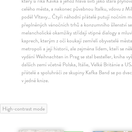
který si říká Kavka a jehož hlava svítí jako stará plyno
celého města, a nakonec půvabnou Italku, vdovu z Milána
podél Vltavy… Čtyři náhodní přátelé putují nočním m
přeplněných vánočních trhů a konzumního šílenství s
melancholické okamžiky střídají vtipné dialogy a mluví s
kaprech, kterým z očí koukají zemřelí obyvatelé měst
metropoli a její historii, ale zejména lidem, kteří se 
vydání Weihnachten in Prag se stal besteller, kniha v
dalších zemí včetně Polska, Itálie, Velké Británie a U
přátelé a spoluhráči ze skupiny Kafka Band se po dvac
v jedné knize.
High-contrast mode