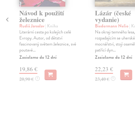
Návod k použití
Lázár (české
železnice
vydanie)
Rudiš Jaroslav
| Kniha
Biedermann Nelio
| K
Literární cesta po kolejích celé
Na okraji temného lesa,
Evropy. Autor, od dětství
rozpadajícím se uhersk
fascinovaný světem železnice, své
mocnářství, stojí osam
poutavé...
patřící dyn...
Zasielame do 12 dní
Zasielame do 12 dní
i
19,86 €
22,23 €
20,90 €
23,40 €
?
?