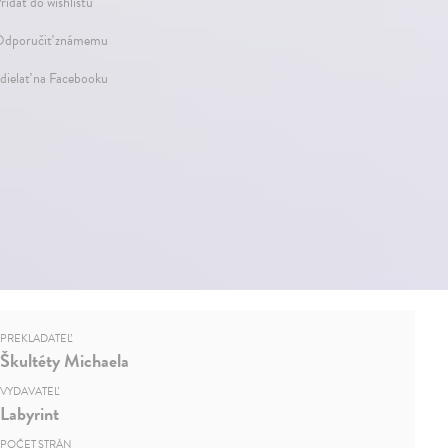
ridať do wishlistu
dporučiť známemu
dielať na Facebooku
PREKLADATEĽ
Škultéty Michaela
VYDAVATEĽ
Labyrint
POČET STRÁN