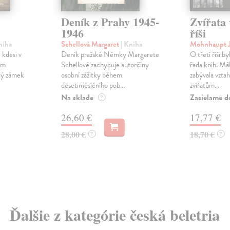
Deník z Prahy 1945-
Zvířata 
1946
říši
niha
Schellová Margaret
| Kniha
Mohnhaupt 
 kdesi v
Deník pražské Němky Margarete
O třetí říši by
ém
Schellové zachycuje autorčiny
řada knih. Má
ělý zámek
osobní zážitky během
zabývala vzta
desetiměsíčního pob...
zvířatům...
Na sklade
Zasielame d
?
26,60 €
17,77 €
28,00 €
18,70 €
?
?
Ďalšie z kategórie česká beletria