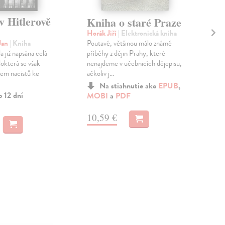
v Hitlerově
Kniha o staré Praze
Sm
Horák Jiří
| Elektronická kniha
Haa
Poutavé, většinou málo známé
Ele
Jan
| Kniha
příběhy z dějin Prahy, které
Něm
la již napsána celá
nenajdeme v učebnicích dějepisu,
Haas
lokterá se však
ačkoliv j...
pod
hem nacistů ke
Rei
Na stiahnutie ako
EPUB
,
o 12 dní
MOBI
a
PDF
MO
10,59 €
12