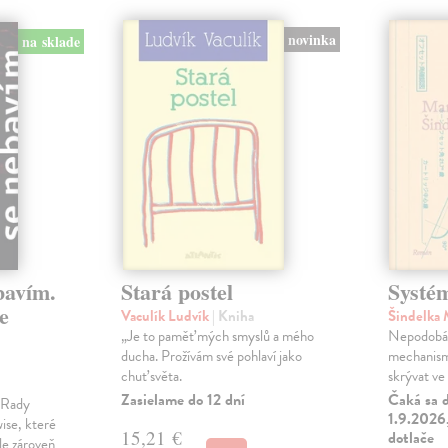
novinka
na sklade
bavím.
Stará postel
Systé
e
Vaculík Ludvík
| Kniha
Šindelka
„Je to paměť mých smyslů a mého
Nepodobá s
ducha. Prožívám své pohlaví jako
mechanism
chuť světa.
skrývat ve 
Zasielame do 12 dní
Čaká sa d
m Rady
1.9.2026,
ise, které
15,21 €
dotlače
le zároveň