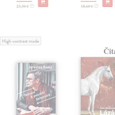
23,30 €
18,60 €
?
?
High-contrast mode
Čit