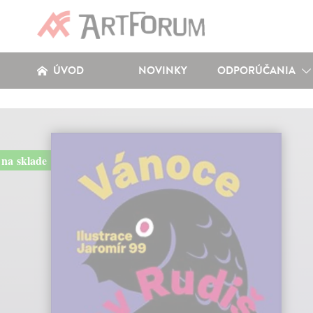
ÚVOD
NOVINKY
ODPORÚČANIA
na sklade