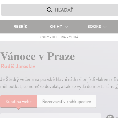
REBRÍK
KNIHY
BOOKS
KNIHY
-
BELETRIA
-
ČESKÁ
Vánoce v Praze
Rudiš Jaroslav
Je Štědrý večer a na pražské hlavní nádraží přijíždí vlakem z 
měl potkat, se nemůže dovolat, a tak se vydá do města sám.
Č
Kúpiť
na webe
Rezervovať v kníhkupectve