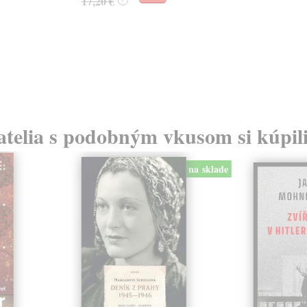
17,20 €
?
atelia s podobným vkusom si kúpili
na sklade