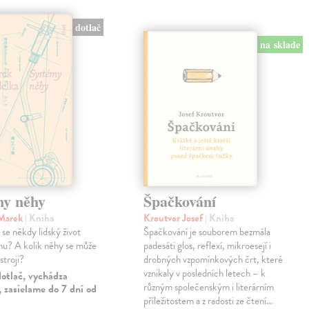
dotlač
na sklade
my něhy
Špačkování
 Marek
| Kniha
Kroutvor Josef
| Kniha
e někdy lidský život
Špačkování je souborem bezmála
u? A kolik něhy se může
padesáti glos, reflexí, mikroesejí i
stroji?
drobných vzpomínkových črt, které
vznikaly v posledních letech – k
otlač, vychádza
různým společenským i literárním
 zasielame do 7 dní od
příležitostem a z radosti ze čtení…