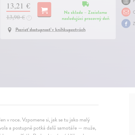
P
13,21 €
Na sklade – Zasielame
O
13,90 €
nasledujúci pracovný deň
?
Z
Pozrieť dostupnosť v kníhkupectvách
 den v roce. Vzpomene si, jak se tu jako malý
o vola a postupně potká další samotáře — muže,