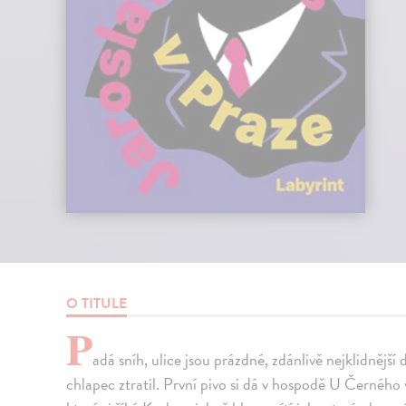
O TITULE
P
adá sníh, ulice jsou prázdné, zdánlivě nejklidnější
chlapec ztratil. První pivo si dá v hospodě U Černéh