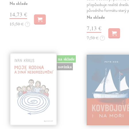
Na sklade
přizpůsobuje realitě dneš
původního formátu starý 
14,73 €
Na sklade
15,50 €
?
7,13 €
7,50 €
?
na sklade
novinka