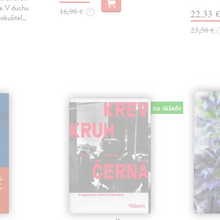
ka. V duchu
16,90 €
?
22,33 
pokušitel…
23,50 €
na sklade