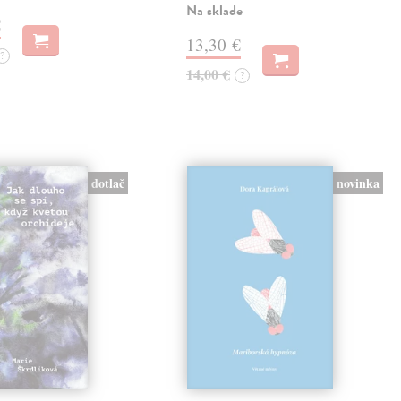
Na sklade
€
13,30 €
?
14,00 €
?
novinka
dotlač