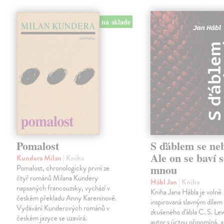
na sklade
Pomalost
S ďáblem se ne
Ale on se baví s
Kundera Milan
| Kniha
mnou
Pomalost, chronologicky první ze
čtyř románů Milana Kundery
Hábl Jan
| Kniha
napsaných francouzsky, vychází v
Kniha Jana Hábla je volně
českém překladu Anny Kareninové.
inspirovaná slavným díle
Vydávání Kunderových románů v
zkušeného ďábla C. S. Lew
českém jazyce se uzavírá.
autor s úctou připomíná, a