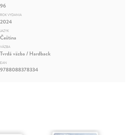
96
ROK VYDANIA
2024
JAZYK
Čeština
VÄZBA
Tvrdá väzba / Hardback
EAN
9788088378334