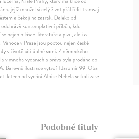
vá lucerna, Krále Prahy, který má klíče od
, jejíž manžel si celý život přál řídit tramvaj
ěstem a čekají na zázrak. Daleko od
e odehrává kontemplativní příběh, kde
e nejen o lásce, literatuře a pivu, ale i o
a. Vánoce v Praze jsou poctou nejen české
někdy v životě cítí úplně sami. Z německého
yšla v mnoha vydáních a práva byla prodána do
SA. Barevné ilustrace vytvořil Jaromír 99. Oba
eti letech od vydání Aloise Nebela setkali zase
Podobné tituly