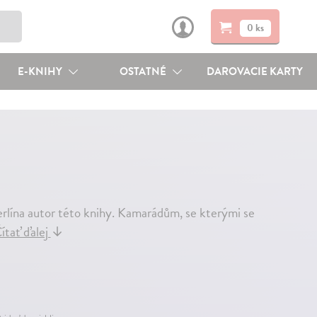
0 ks
E-KNIHY
OSTATNÉ
DAROVACIE KARTY
Berlína autor této knihy. Kamarádům, se kterými se
ítať ďalej
↓