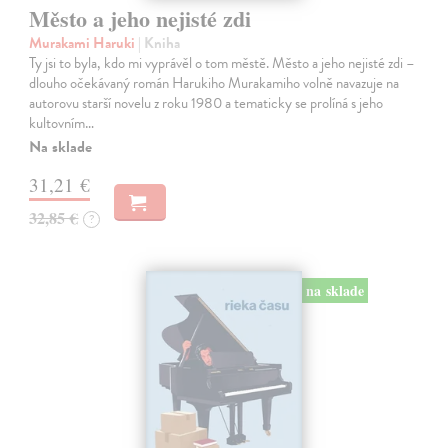
Město a jeho nejisté zdi
Murakami Haruki
| Kniha
Ty jsi to byla, kdo mi vyprávěl o tom městě. Město a jeho nejisté zdi –
dlouho očekávaný román Harukiho Murakamiho volně navazuje na
autorovu starší novelu z roku 1980 a tematicky se prolíná s jeho
kultovním…
Na sklade
31,21 €
32,85 €
?
na sklade