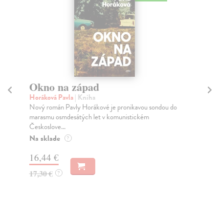
Okno na západ
Ne
Horáková Pavla
| Kniha
Hu
Nový román Pavly Horákové je pronikavou sondou do
Soc
marasmu osmdesátých let v komunistickém
eko
Českoslove...
Za
Na sklade
?
20
16,44 €
21
17,30 €
?