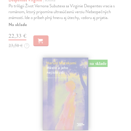
Despentes Virginie
| Kniha
Po trilógii Život Vernona Subutexa sa Virginie Despentes vracia s
románom, ktorý pripomína ultrasúčasnú verziu Nebezpečných
známostí. Ide o príbeh plný hnevu aj útechy, vzdoru aj prijatia.
Na sklade
22,33 €
23,50 €
?
na sklade