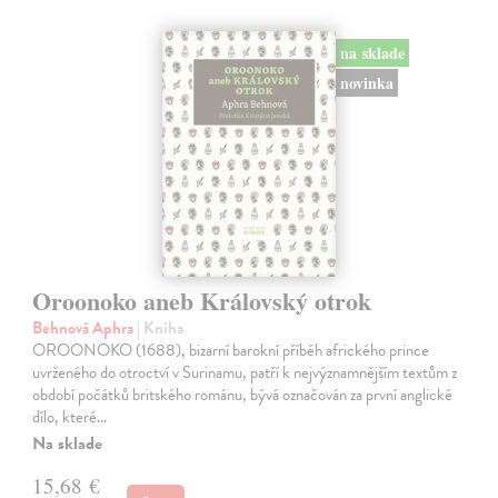
na sklade
novinka
Oroonoko aneb Královský otrok
Behnová Aphra
| Kniha
OROONOKO (1688), bizarní barokní příběh afrického prince
uvrženého do otroctví v Surinamu, patří k nejvýznamnějším textům z
období počátků britského románu, bývá označován za první anglické
dílo, které…
Na sklade
15,68 €