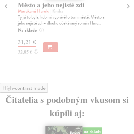
Město a jeho nejisté zdi
M
Murakami Haruki
| Kniha
He
Ty jsi to byla, kdo mi vyprávěl o tom městě. Město a
Maš
jeho nejisté zdi – dlouho očekávaný román Haru...
Fri
Na sklade
Na
?
31,21 €
22
32,85 €
23
?
High-contrast mode
Čitatelia s podobným vkusom si
kúpili aj:
na sklade