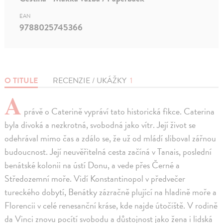
EAN
9788025745366
O TITULE
RECENZIE / UKÁŽKY
1
A
právě o Caterině vypráví tato historická fikce. Caterina
byla divoká a nezkrotná, svobodná jako vítr. Její život se
odehrával mimo čas a zdálo se, že už od mládí sliboval zářnou
budoucnost. Její neuvěřitelná cesta začíná v Tanais, poslední
benátské kolonii na ústí Donu, a vede přes Černé a
Středozemní moře. Vidí Konstantinopol v předvečer
tureckého dobytí, Benátky zázračně plující na hladině moře a
Florencii v celé renesanční kráse, kde najde útočiště. V rodině
da Vinci znovu pocítí svobodu a důstojnost jako žena i lidská