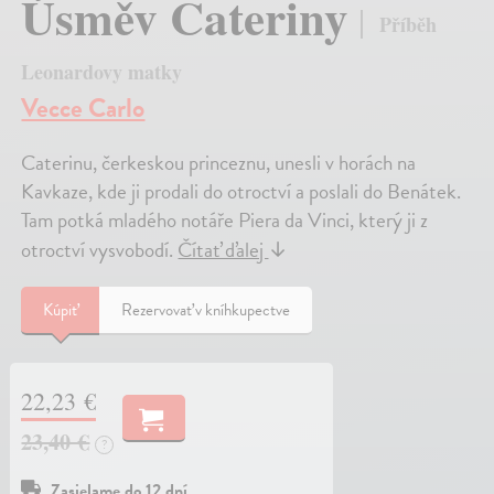
Úsměv Cateriny
Příběh
Leonardovy matky
Vecce Carlo
Caterinu, čerkeskou princeznu, unesli v horách na
Kavkaze, kde ji prodali do otroctví a poslali do Benátek.
Tam potká mladého notáře Piera da Vinci, který ji z
otroctví vysvobodí.
Čítať ďalej
↓
Kúpiť
Rezervovať v kníhkupectve
22,23 €
23,40 €
?
Zasielame do 12 dní