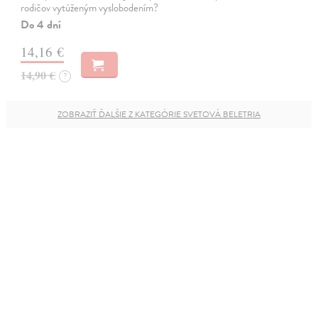
rodičov vytúženým vyslobodením?
Do 4 dní
14,16 €
14,90 €
?
ZOBRAZIŤ ĎALŠIE Z KATEGÓRIE SVETOVÁ BELETRIA