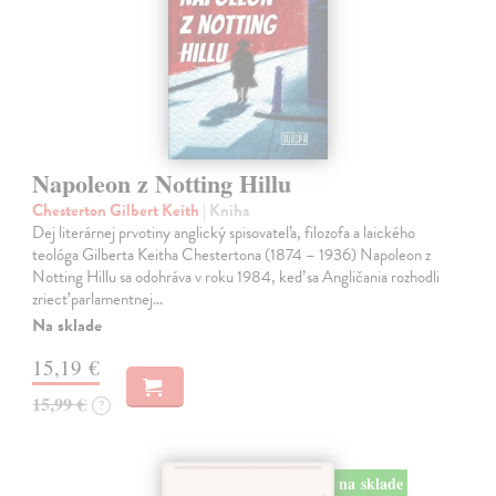
Napoleon z Notting Hillu
Chesterton Gilbert Keith
| Kniha
Dej literárnej prvotiny anglický spisovateľa, filozofa a laického
teológa Gilberta Keitha Chestertona (1874 – 1936) Napoleon z
Notting Hillu sa odohráva v roku 1984, keď sa Angličania rozhodli
zriecť parlamentnej…
Na sklade
15,19 €
15,99 €
?
na sklade