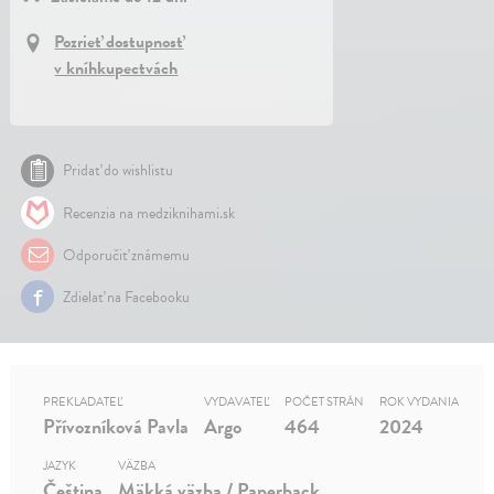
Pozrieť dostupnosť
v kníhkupectvách
Pridať do wishlistu
Recenzia na medziknihami.sk
Odporučiť známemu
Zdielať na Facebooku
PREKLADATEĽ
VYDAVATEĽ
POČET STRÁN
ROK VYDANIA
Přívozníková Pavla
Argo
464
2024
JAZYK
VÄZBA
Čeština
Mäkká väzba / Paperback