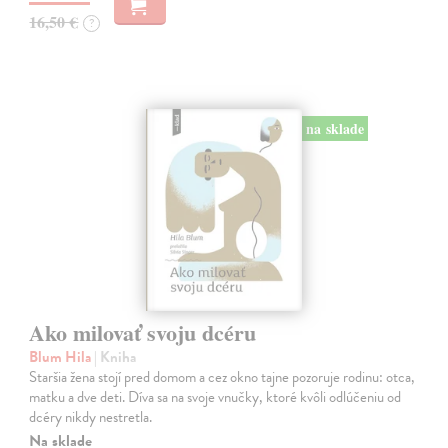
16,50 €
?
na sklade
Ako milovať svoju dcéru
Blum Hila
| Kniha
Staršia žena stojí pred domom a cez okno tajne pozoruje rodinu: otca,
matku a dve deti. Díva sa na svoje vnučky, ktoré kvôli odlúčeniu od
dcéry nikdy nestretla.
Na sklade