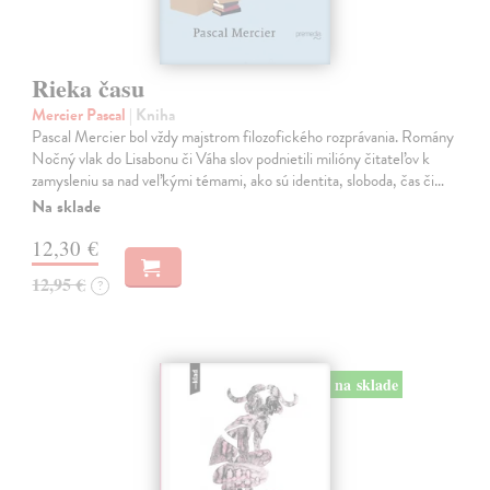
Rieka času
Mercier Pascal
| Kniha
Pascal Mercier bol vždy majstrom filozofického rozprávania. Romány
Nočný vlak do Lisabonu či Váha slov podnietili milióny čitateľov k
zamysleniu sa nad veľkými témami, ako sú identita, sloboda, čas či…
Na sklade
12,30 €
12,95 €
?
na sklade