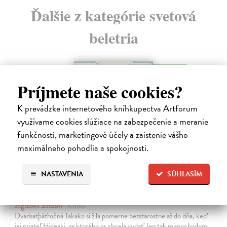
Ďalšie z kategórie svetová
beletria
na sklade
Príjmete naše cookies?
novinka
K prevádzke internetového kníhkupectva Artforum
využívame cookies slúžiace na zabezpečenie a meranie
funkčnosti, marketingové účely a zaistenie vášho
maximálneho pohodlia a spokojnosti.
NASTAVENIA
SÚHLASÍM
Dni v kníhkupectve Morisaki
Jagisawa Satoshi
| Kniha
Dvadsaťpäťročná Takako si žila pomerne bezstarostne až do dňa, keď
jej priateľ Hideaki, za ktorého sa chcela vydať, len tak mimochodom