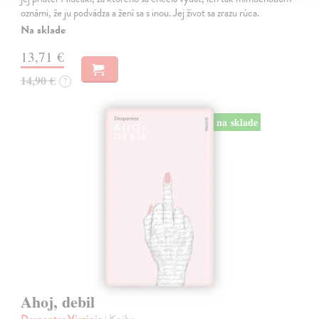
oznámi, že ju podvádza a žení sa s inou. Jej život sa zrazu rúca.
Na sklade
13,71 €
14,90 €
?
na sklade
Ahoj, debil