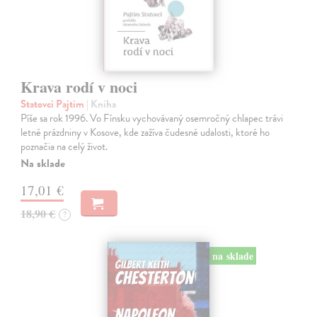
Krava rodí v noci
Statovci Pajtim
| Kniha
Píše sa rok 1996. Vo Fínsku vychovávaný osemročný chlapec trávi
letné prázdniny v Kosove, kde zažíva čudesné udalosti, ktoré ho
poznačia na celý život.
Na sklade
17,01 €
18,90 €
?
na sklade