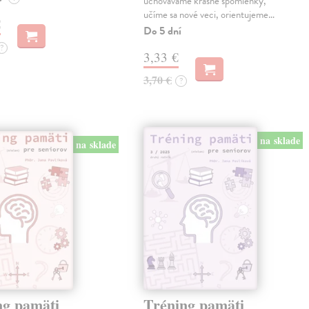
uchovávame krásne spomienky,
učíme sa nové veci, orientujeme…
€
Do 5 dní
?
3,33 €
3,70 €
?
na sklade
na sklade
ng pamäti
Tréning pamäti