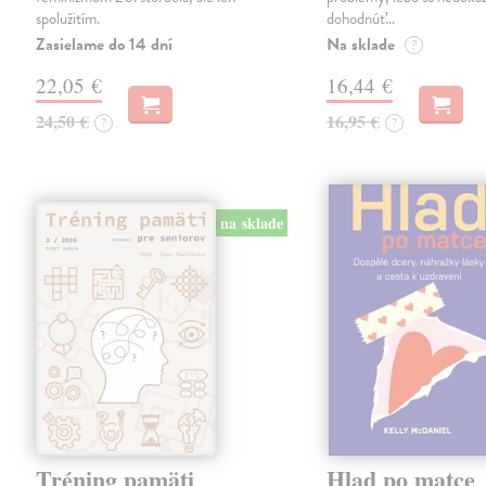
spolužitím.
dohodnúť…
Zasielame do 14 dní
Na sklade
?
22,05 €
16,44 €
24,50 €
16,95 €
?
?
na sklade
Tréning pamäti
Hlad po matce