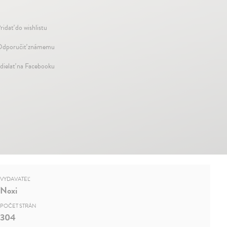
ridať do wishlistu
dporučiť známemu
dielať na Facebooku
VYDAVATEĽ
Noxi
POČET STRÁN
304