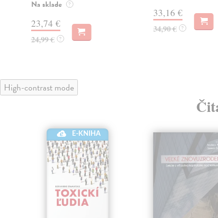
Na sklade
?
33,16 €
23,74 €
34,90 €
?
24,99 €
?
High-contrast mode
Čit
klade
E-KNIHA