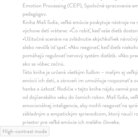
Emotion Processing (CEP), Spoločné spracovanie emóc
pedagógov.
Kniha Malí ľudia, veľké emócie poskytuje nástroje na r
výchove detí vrátane: •Čo robiť, keď vaše dieťa dostane
•Užitočné scenáre na zvládnutie akýchkoľvek náročný
alebo nevôľa ísť spať. •Ako reagovať, keď dieťa nieko
pomáhajú regulovať nervový systém dieťaťa. •Ako pred
ako sa vôbec začnú.
Táto kniha je určená všetkým ľuďom – malým aj veľk
emócií ich detí, a zároveň im umožňuje rozpoznať a zv
hanba a úzkosť. Rodičia v tejto knihe nájdu cenné pozn
od dojčenského veku do ôsmich rokov. Malí ľudia, veľ
emocionálnej inteligencie, aby mohli reagovať na sprá
základným a empatickým sprievodcom, ktorý naučí rodi
priestor pre veľké emócie ich malého človeka.
High-contrast mode