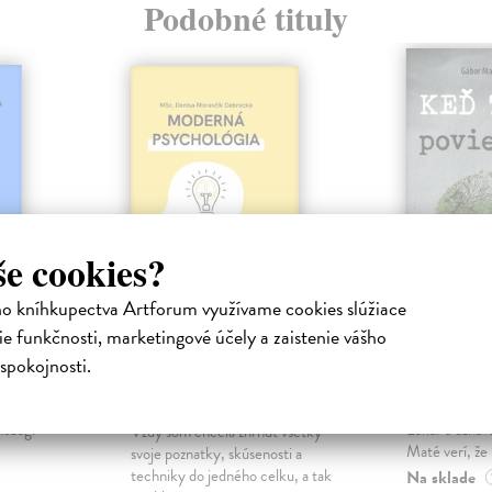
Podobné tituly
še cookies?
ho kníhkupectva Artforum využívame cookies slúžiace
e funkčnosti, marketingové účely a zaistenie vášho
á
Moderná
Keď tel
psychológia
spokojnosti.
Kniha
Maté Gábor
e vedecké
Prevencia pr
Moravčík Debrecká Denisa
|
o trauma
ľudstvo zames
Kniha
mozog.
Lekár a uznáv
Vždy som chcela zhrnúť všetky
Maté verí, že .
svoje poznatky, skúsenosti a
techniky do jedného celku, a tak
Na sklade