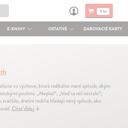
0 ks
E-KNIHY
OSTATNÉ
DAROVACIE KARTY
eth
olúcie vo výchove, ktorá radikálne mení spôsob, akým
etskými pocitmi: „Neplač“; „Veď sa nič nestalo“;
zväčšilo, dnešní rodičia hľadajú nový spôsob, ako
covať.
Čítať ďalej
↓