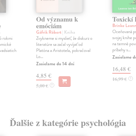
Od významu k
Toxickí 
e
emóciám
Brinke Lean
Oceňovaná ps
a
Gáfrik Róbert
| Kniha
svojej knihe 
5 rokmi
Zvykneme si myslieť, že diskurz o
na temné pov
nomické
literatúre sa začal vyvíjať od
príbehy s...
vadsiatich
Platóna a Aristotela, pokračoval
Lo...
Zasielame d
Zasielame do 14 dní
16,48 €
4,85 €
16,99 €
?
5,00 €
?
Ďalšie z kategórie psychológia