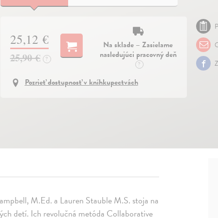
P
25,12 €
Na sklade – Zasielame
O
nasledujúci pracovný deň
25,90 €
?
Z
?
Pozrieť dostupnosť v kníhkupectvách
ampbell, M.Ed. a Lauren Stauble M.S. stoja na
ých detí. Ich revolučná metóda Collaborative