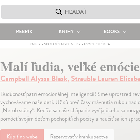
REBRÍK
KNIHY
BOOKS
KNIHY
-
SPOLOČENSKÉ VEDY
-
PSYCHOLÓGIA
Malí ľudia, veľké emócie
Campbell Alyssa Blask
,
Strauble Lauren Elizab
Budúcnosť patrí emocionálnej inteligencii! Sme uprostred rev
vychovávame naše deti. Už sú preč časy mávnutia rukou nad d
„Nerob scény“. Keďže sa naše chápanie vyvíjajúceho sa mozgu 
pomôcť svojim deťom pochopiť ich pocity a naučiť sa ich spra
Kúpiť
na webe
Rezervovať v kníhkupectve