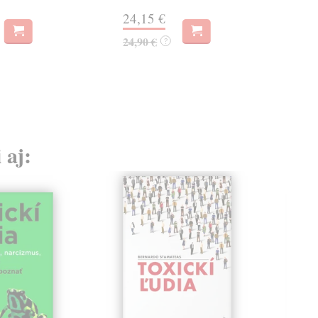
Na 
24,15 €
28
24,90 €
?
29,
 aj: