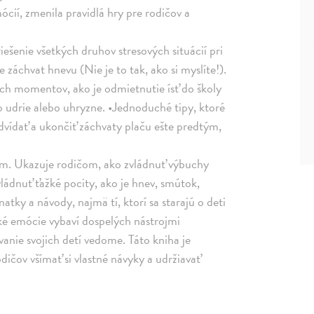
ií, zmenila pravidlá hry pre rodičov a
iešenie všetkých druhov stresových situácií pri
 záchvat hnevu (Nie je to tak, ako si myslíte!).
ch momentov, ako je odmietnutie ísť do školy
ho udrie alebo uhryzne. •Jednoduché tipy, ktoré
vídať a ukončiť záchvaty plaču ešte predtým,
ým. Ukazuje rodičom, ako zvládnuť výbuchy
ládnuť ťažké pocity, ako je hnev, smútok,
atky a návody, najmä tí, ktorí sa starajú o deti
ké emócie vybaví dospelých nástrojmi
vanie svojich detí vedome. Táto kniha je
čov všímať si vlastné návyky a udržiavať