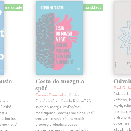
na sklade
na sklade
musia
Cesta do mozgu a
Odvah
späť
Paul Gilb
Odvaha k s
Fričová Dominika
| Kniha
každého, k
ú ako
Čo nás bolí, keď nás bolí hlava? Čo
mysli, zvlá
iľudské
sa deje v mozgu, keď spíme,
pokoj a roz
osť a
meditujeme, športujeme alebo keď
aj druhým
sa horšie,
sme zamilovaní? ké chemické
cvičeniam 
eme riešiť
procesy prebiehajú počas
Na sklad
ážeme
depresívnej epizódy, sexuálneho