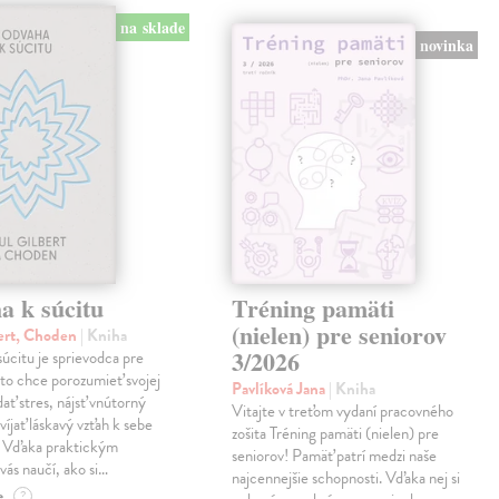
na sklade
novinka
a k súcitu
Tréning pamäti
(nielen) pre seniorov
ert, Choden
| Kniha
3/2026
úcitu je sprievodca pre
to chce porozumieť svojej
Pavlíková Jana
| Kniha
dať stres, nájsť vnútorný
Vitajte v treťom vydaní pracovného
víjať láskavý vzťah k sebe
zošita Tréning pamäti (nielen) pre
. Vďaka praktickým
seniorov! Pamäť patrí medzi naše
vás naučí, ako si…
najcennejšie schopnosti. Vďaka nej si
e
?