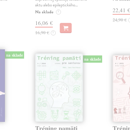
aktu alebo epileptického…
22,41 
Na sklade
?
24,90 €
16,06 €
16,90 €
?
na sklade
na sklade
Tréning pamäti
Tréni