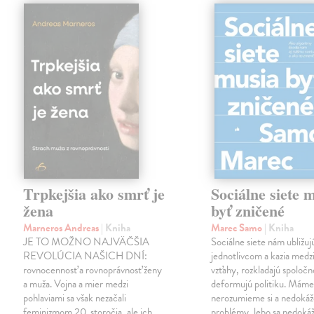
Trpkejšia ako smrť je
Sociálne siete 
žena
byť zničené
Marneros Andreas
| Kniha
Marec Samo
| Kniha
JE TO MOŽNO NAJVÄČŠIA
Sociálne siete nám ubližuj
REVOLÚCIA NAŠICH DNÍ:
jednotlivcom a kazia medz
rovnocennosť a rovnoprávnosť ženy
vzťahy, rozkladajú spoločn
a muža. Vojna a mier medzi
deformujú politiku. Máme 
pohlaviami sa však nezačali
nerozumieme si a nedokáž
feminizmom 20. storočia, ale ich
problémy, lebo sa nedok