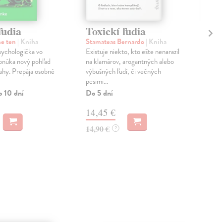
ľudia
Toxickí ľudia
Vy
vo
ne ten
| Kniha
Stamateas Bernardo
| Kniha
ychologička vo
Existuje niekto, kto ešte nenarazil
Ric
ponúka nový pohľad
na klamárov, arogantných alebo
Kni
ahy. Prepája osobné
výbušných ľudí, či večných
Ako 
pesimi...
reag
inte
o 10 dní
Do 5 dní
ener
14,45 €
Na 
14,90 €
?
17
18,