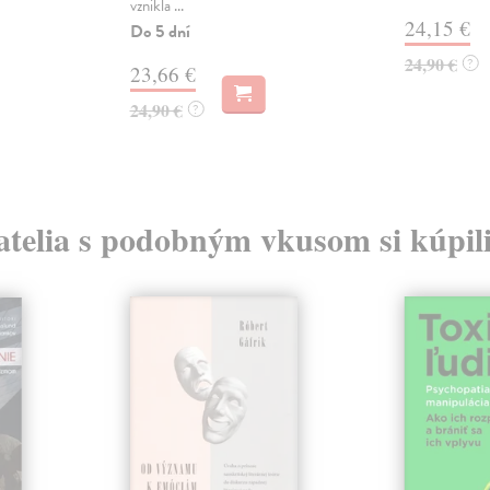
vznikla ...
24,15 €
Do 5 dní
24,90 €
?
23,66 €
24,90 €
?
atelia s podobným vkusom si kúpili