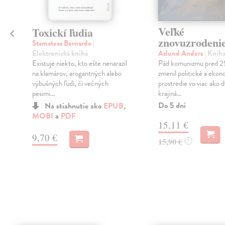
Veľké
Toxickí ľudia
znovuzrodeni
Stamateas Bernardo
|
Elektronická kniha
Aslund Anders
| Knih
Existuje niekto, kto ešte nenarazil
Pád komunizmu pred 2
na klamárov, arogantných alebo
zmenil politické a eko
výbušných ľudí, či večných
prostredie vo viac ako d
pesimi...
krajiná...
Do 5 dní
Na stiahnutie ako
EPUB
,
MOBI
a
PDF
15,11 €
9,70 €
15,90 €
?