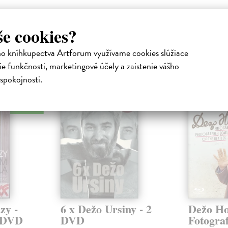
še cookies?
ho kníhkupectva Artforum využívame cookies slúžiace
atelia s podobným vkusom si kúpili
e funkčnosti, marketingové účely a zaistenie vášho
spokojnosti.
na sklade
zy -
6 x Dežo Ursiny - 2
Dežo Ho
- DVD
DVD
Fotograf