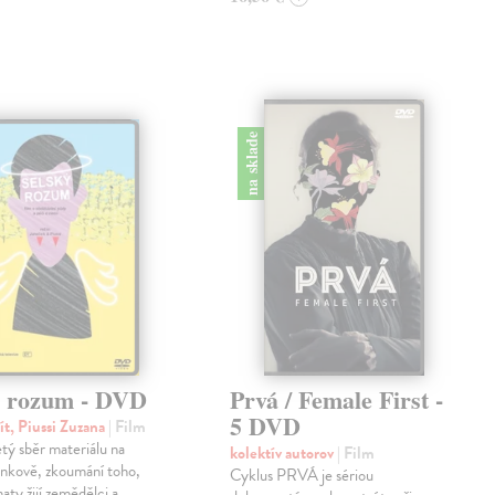
na sklade
ý rozum - DVD
Prvá / Female First -
5 DVD
ít, Piussi Zuzana
| Film
etý sběr materiálu na
kolektív autorov
| Film
nkově, zkoumání toho,
Cyklus PRVÁ je sériou
aty žijí zemědělci a