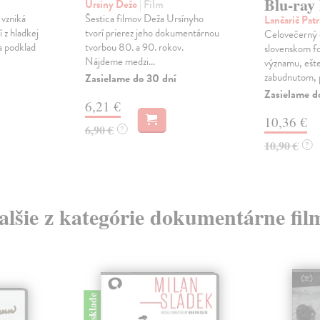
Blu-ray
Ursiny Dežo
| Film
vzniká
Šestica filmov Deža Ursínyho
Lančarič Pat
 z hladkej
tvorí prierez jeho dokumentárnou
Celovečerný
a podklad
tvorbou 80. a 90. rokov.
slovenskom fo
Nájdeme medzi...
významu, ešt
zabudnutom, p
Zasielame do 30 dní
Zasielame d
6,21 €
10,36 €
6,90 €
?
10,90 €
?
alšie z kategórie dokumentárne fil
na sklade