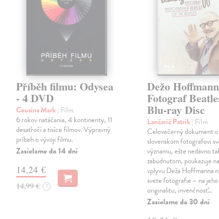
Příběh filmu: Odysea
Dežo Hoffmann
- 4 DVD
Fotograf Beatle
Blu-ray Disc
Cousins Mark
| Film
6 rokov natáčania, 4 kontinenty, 11
Lančarič Patrik
| Film
desaťročí a tisíce filmov. Výpravný
Celovečerný dokument o
príbeh o vývoji filmu.
slovenskom fotografovi s
Zasielame do 14 dní
významu, ešte nedávno t
zabudnutom, poukazuje na 
14,24 €
vplyvu Deža Hoffmanna na
svete fotografie – na jeho
14,99 €
?
originalitu, invenčnosť…
Zasielame do 30 dní