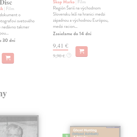
 Disc
ma
Škop Marko
| Film
Región Šariš na východnom
rik
| Film
Dvo
Slovensku leží na hranici medzi
 dokument o
Mamu
západnou a východnou Európou,
tografovi svetového
Slo
medzi racion...
e nedávno takmer
sedm
ou...
doby
Zasielame do 14 dní
o 30 dní
Na 
9,41 €
7,
9,90 €
?
7,5
my