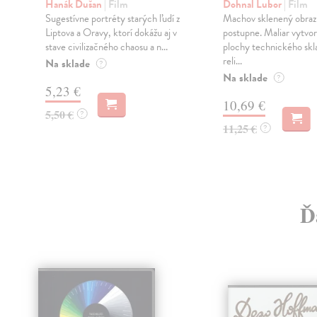
Hanák Dušan
| Film
Dohnal Lubor
| Film
Sugestívne portréty starých ľudí z
Machov sklenený obraz 
Liptova a Oravy, ktorí dokážu aj v
postupne. Maliar vytvorí
stave civilizačného chaosu a n...
plochy technického skl
reli...
Na sklade
?
Na sklade
?
5,23 €
10,69 €
5,50 €
?
11,25 €
?
Ď