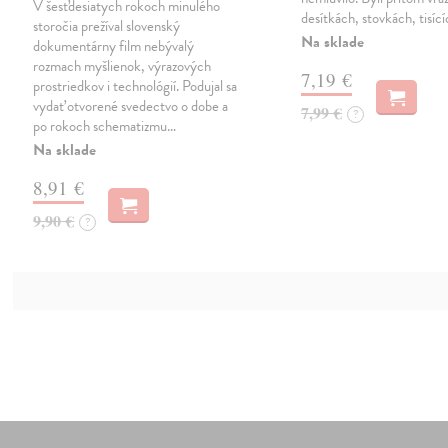
V šesťdesiatych rokoch minulého
desítkách, stovkách, tisící
storočia prežíval slovenský
Na sklade
dokumentárny film nebývalý
rozmach myšlienok, výrazových
7,19 €
prostriedkov i technológií. Podujal sa
vydať otvorené svedectvo o dobe a
7,99 €
?
po rokoch schematizmu…
Na sklade
8,91 €
9,90 €
?