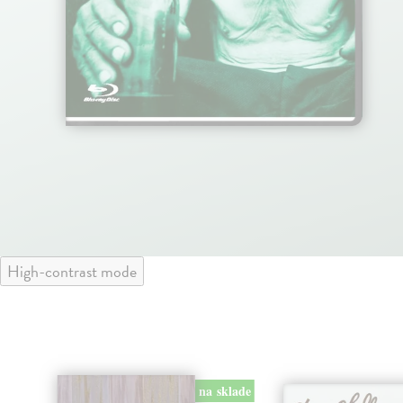
High-contrast mode
na sklade