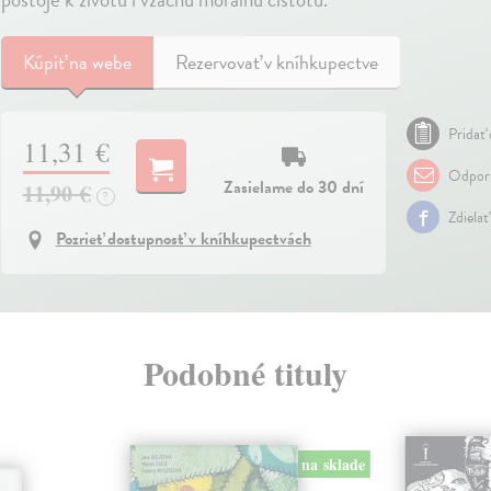
Kúpiť
na webe
Rezervovať v kníhkupectve
Pridať 
11,31 €
Odporu
Zasielame do 30 dní
11,90 €
?
Zdielať
Pozrieť dostupnosť v kníhkupectvách
Podobné tituly
na sklade