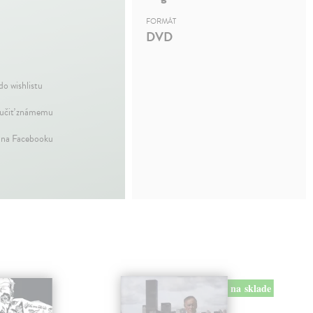
FORMÁT
DVD
do wishlistu
čiť známemu
 na Facebooku
na sklade