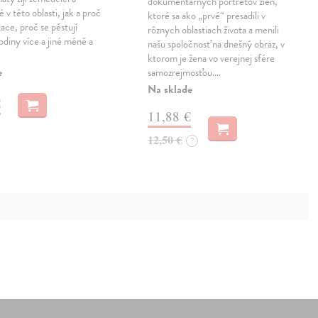
dokumentárnych portrétov žien,
 v této oblasti, jak a proč
ktoré sa ako „prvé“ presadili v
tace, proč se pěstují
rôznych oblastiach života a menili
odiny více a jiné méně a
našu spoločnosť na dnešný obraz, v
ktorom je žena vo verejnej sfére
e
samozrejmosťou.…
Na sklade
€
11,88 €
12,50 €
?