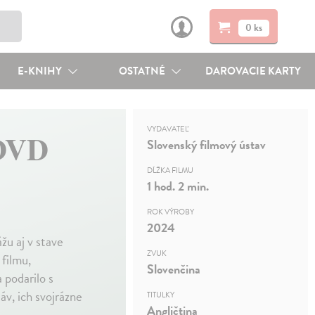
0 ks
E-KNIHY
OSTATNÉ
DAROVACIE KARTY
VYDAVATEĽ
 DVD
Slovenský filmový ústav
DĹŽKA FILMU
1 hod. 2 min.
ROK VÝROBY
2024
žu aj v stave
ZVUK
 filmu,
Slovenčina
 podarilo s
v, ich svojrázne
TITULKY
Angličtina