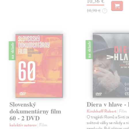
10,36 €
10,90 €
?
na sklade
na sklade
Slovenský
Diera v hlave 
dokumentárny film
Kirchhoff Robert
| Film
60 - 2 DVD
O tragédii Romů a Sinti z
světové války se nikdy a ni
kolektív autorov
| Film
nemluvilo. Byli přitom vra