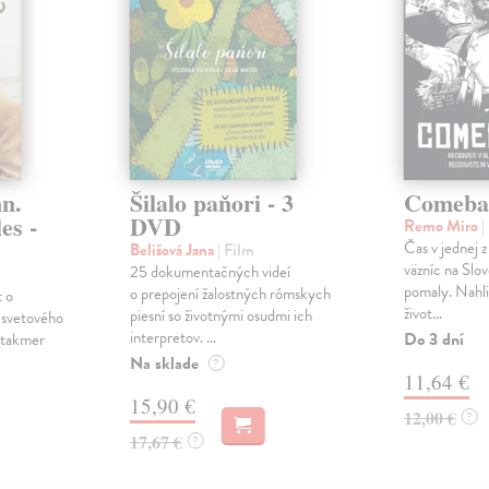
n.
Šilalo paňori - 3
Comeba
es -
DVD
Remo Miro
|
Čas v jednej z
Belišová Jana
| Film
väzníc na Slo
25 dokumentačných videí
pomaly. Nahl
o prepojení žalostných rómskych
 o
život...
piesní so životnými osudmi ich
 svetového
interpretov. ...
Do 3 dní
 takmer
Na sklade
?
11,64 €
15,90 €
12,00 €
?
17,67 €
?