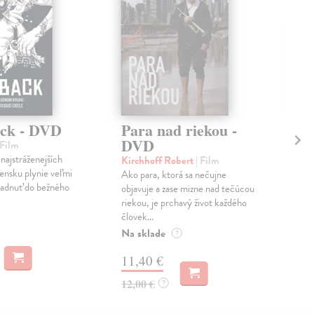
ck - DVD
Para nad riekou -
Se
DVD
ro
 Film
 najstráženejších
Kirchhoff Robert
| Film
Šul
vensku plynie veľmi
Ako para, ktorá sa nečujne
Keď 
iadnuť do bežného
objavuje a zase mizne nad tečúcou
jeho
riekou, je prchavý život každého
pot
človek...
krém
Na sklade
Na 
?
11,40 €
10
12,00 €
11,
?