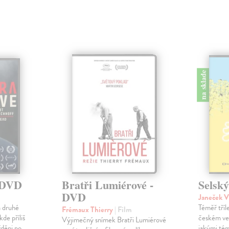
na sklade
- DVD
Bratři Lumiérové -
Selsk
DVD
Janeček V
a druhé
Téměř tříl
Frémaux Thierry
| Film
kde příliš
českém ve
Výjimečný snímek Bratři Lumiérové
žděni po
jakými tém