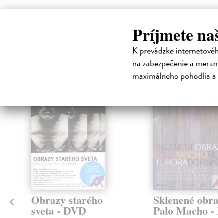
Príjmete na
High-contrast mode
K prevádzke internetové
Čit
na zabezpečenie a merani
maximálneho pohodlia a 
klade
na sklade
D
Obrazy starého
Sklenené obra
sveta - DVD
Palo Macho 