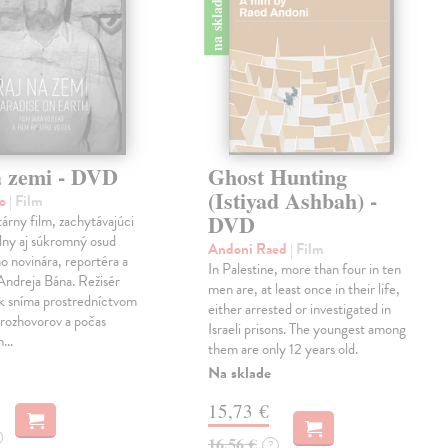
na sklade
a zemi - DVD
Ghost Hunting
(Istiyad Ashbah) -
ro
| Film
DVD
rny film, zachytávajúci
lny aj súkromný osud
Andoni Raed
| Film
o novinára, reportéra a
In Palestine, more than four in ten
Andreja Bána. Režisér
men are, at least once in their life,
ek sníma prostredníctvom
either arrested or investigated in
rozhovorov a počas
Israeli prisons. The youngest among
ch…
them are only 12 years old.
Na sklade
15,73 €
16,56 €
?