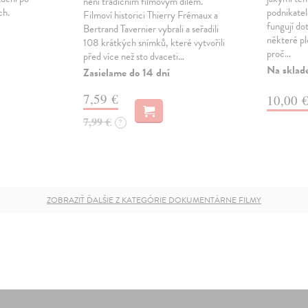
není tradičním filmovým dílem.
ch.
podnikatelé
Filmoví historici Thierry Frémaux a
fungují do
Bertrand Tavernier vybrali a seřadili
některé pl
108 krátkých snímků, které vytvořili
proč…
před více než sto dvaceti…
Na sklad
Zasielame do 14 dní
7,59 €
10,00 
7,99 €
?
ZOBRAZIŤ ĎALŠIE Z KATEGÓRIE DOKUMENTÁRNE FILMY