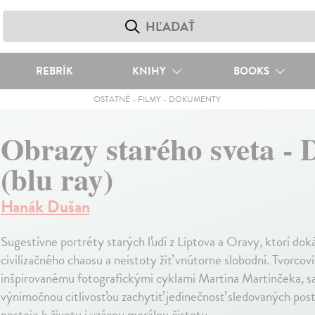
REBRÍK
KNIHY
BOOKS
OSTATNÉ
-
FILMY
-
DOKUMENTY
Obrazy starého sveta -
(blu ray)
Hanák Dušan
Sugestívne portréty starých ľudí z Liptova a Oravy, ktorí doká
civilizačného chaosu a neistoty žiť vnútorne slobodní. Tvorcovi
inšpirovanému fotografickými cyklami Martina Martinčeka, sa
výnimočnou citlivosťou zachytiť jedinečnosť sledovaných postá
postoje k životu i vzácnu morálnu čistotu.