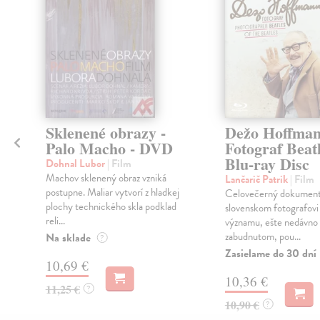
Sklenené obrazy -
Dežo Hoffman
Palo Macho - DVD
Fotograf Beatl
Blu-ray Disc
Dohnal Lubor
| Film
Machov sklenený obraz vzniká
Lančarič Patrik
| Film
postupne. Maliar vytvorí z hladkej
Celovečerný dokument
plochy technického skla podklad
slovenskom fotografovi
reli...
významu, ešte nedávno
zabudnutom, pou...
Na sklade
?
Zasielame do 30 dní
10,69 €
10,36 €
11,25 €
?
10,90 €
?