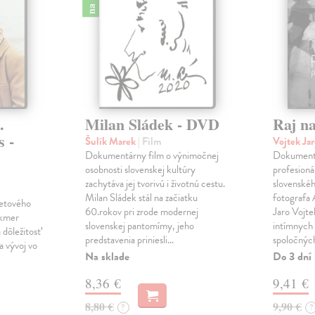
.
Milan Sládek - DVD
Raj n
s -
Šulík Marek
| Film
Vojtek Ja
Dokumentárny film o výnimočnej
Dokumentá
osobnosti slovenskej kultúry
profesioná
zachytáva jej tvorivú i životnú cestu.
slovenskéh
Milan Sládek stál na začiatku
fotografa 
vetového
60.rokov pri zrode modernej
Jaro Vojt
akmer
slovenskej pantomímy, jeho
intímnych 
dôležitosť
predstavenia priniesli…
spoločný
 vývoj vo
Na sklade
Do 3 dní
8,36 €
9,41 €
8,80 €
9,90 €
?
?