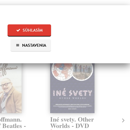
SÚHLASÍM
 aj:
NASTAVENIA
ffmann.
Iné svety. Other
Za
 Beatles -
Worlds - DVD
sl