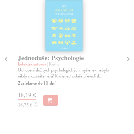
Jednoduše: Psychologie
D
kolektív autorov
| Kniha
Mi
Uchopení složitých psychologických myšlenek nebylo
ADH
nikdy srozumitelnější! Kniha jednoduše převádí sl...
kon
Zasielame do 10 dní
Za
18,19 €
17
18,75 €
17
?