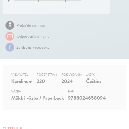
Pridať do wishlistu
Odporučiť známemu
Zdielať na Facebooku
VYDAVATEĽ
POČET STRÁN
ROK VYDANIA
JAZYK
Karolinum
220
2024
Čeština
VÄZBA
EAN
Mäkká väzba / Paperback
9788024658094
O TITULE