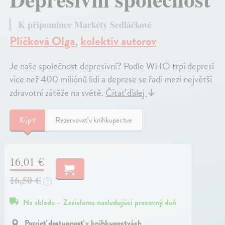
K připomínce Markéty Sedláčkové
Plíčková Olga
,
kolektív autorov
Je naše společnost depresivní? Podle WHO trpí depresí
více než 400 miliónů lidí a deprese se řadí mezi největší
zdravotní zátěže na světě.
Čítať ďalej
↓
Kúpiť
Rezervovať v kníhkupectve
16,01 €
16,50 €
?
Na sklade – Zasielame nasledujúci pracovný deň
Pozrieť dostupnosť v kníhkupectvách