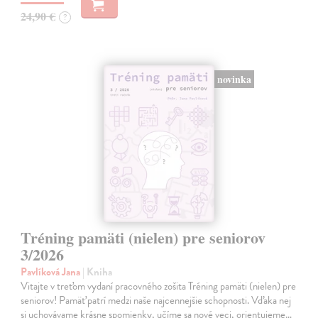
24,90 €
?
novinka
Tréning pamäti (nielen) pre seniorov
3/2026
Pavlíková Jana
| Kniha
Vitajte v treťom vydaní pracovného zošita Tréning pamäti (nielen) pre
seniorov! Pamäť patrí medzi naše najcennejšie schopnosti. Vďaka nej
si uchovávame krásne spomienky, učíme sa nové veci, orientujeme…