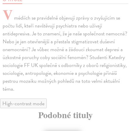
V
médiích se pravidelně objevují zprávy o zvyšujícím se
počtu lidí, kteří navštěvují psychiatra nebo užívají
antidepresiva. Je to znamení, že je naše společnost nemocná?
Nebo je jen otevřenější a přestala stigmatizovat duševní
onemocnění? Je vůbec možné a žádoucí zkoumat depresi a
úzkostné poruchy coby sociální fenomén? Studenti Katedry
sociologie FF UK společně s odborníky z oborů religionistiky,
sociologie, antropologie, ekonomie a psychologie přináší
pestrou mozaiku možných pohledů na toto velmi aktuální
téma.
High-contrast mode
Podobné tituly