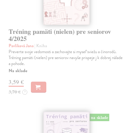
Tréning pamäti (nielen) pre seniorov
4/2025
Pavlíková Jana
| Kniha
Preverte svoje vedomosti a zachovajte si myseľ sviežu a činorodú.
Tréning pamäti (nielen) pre seniorov navyše prispeje j k dobrej nálade
a pohode.
Na sklade
3,59 €
3,70 €
?
na sklade