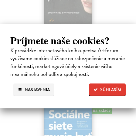
Trpkejšia ako smrť je žena
Príjmete naše cookies?
Marneros Andreas
| Kniha
JE TO MOŽNO NAJVÄČŠIA REVOLÚCIA NAŠICH DNÍ:
K prevádzke internetového kníhkupectva Artforum
rovnocennosť a rovnoprávnosť ženy a muža. Vojna a mier medzi
využívame cookies slúžiace na zabezpečenie a meranie
pohlaviami sa však nezačali feminizmom 20. storočia, ale ich
spolužitím.
funkčnosti, marketingové účely a zaistenie vášho
Zasielame do 14 dní
maximálneho pohodlia a spokojnosti.
22,05 €
NASTAVENIA
SÚHLASÍM
24,50 €
?
na sklade