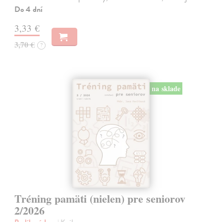
Do 4 dní
3,33 €
3,70 €
?
na sklade
Tréning pamäti (nielen) pre seniorov
2/2026