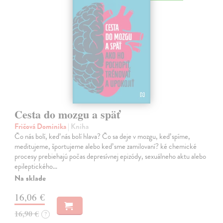
Cesta do mozgu a späť
Fričová Dominika
| Kniha
Čo nás bolí, keď nás bolí hlava? Čo sa deje v mozgu, keď spíme,
meditujeme, športujeme alebo keď sme zamilovaní? ké chemické
procesy prebiehajú počas depresívnej epizódy, sexuálneho aktu alebo
epileptického…
Na sklade
16,06 €
16,90 €
?