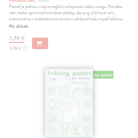
Pavlíková Jana
| Kniha
Pamäť je jednou z najcennejších schopností nášho mozgu. Pomáha
nám nielen spomínať na krásne zážitky, ale sa aj učiť nové veci,
orientovať sa v každodennom živote a udržiavať našu myseľ aktívnu.
Na sklade
3,59 €
3,70 €
?
na sklade