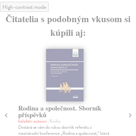
High-contrast mode
Čitatelia s podobným vkusom si
kúpili aj:
Rodina a společnost. Sborník
Ví
příspěvků
Ha
Kol
kolektív autorov
| Kniha
jed
Dostává se vám do rukou sborník referátu z
mezinárodní konference „Rodina a spolecnost,“ která
Za