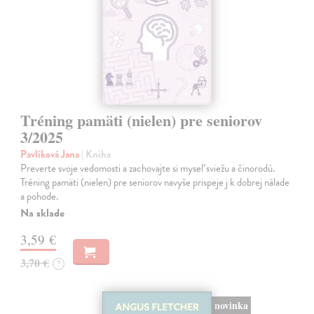
Tréning pamäti (nielen) pre seniorov
3/2025
Pavlíková Jana
| Kniha
Preverte svoje vedomosti a zachovajte si myseľ sviežu a činorodú.
Tréning pamäti (nielen) pre seniorov navyše prispeje j k dobrej nálade
a pohode.
Na sklade
3,59 €
3,70 €
?
novinka