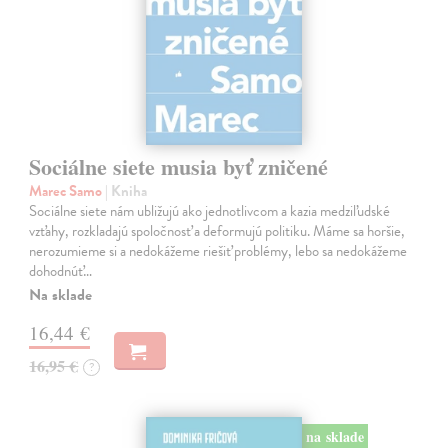
Sociálne siete musia byť zničené
Marec Samo
| Kniha
Sociálne siete nám ubližujú ako jednotlivcom a kazia medziľudské
vzťahy, rozkladajú spoločnosť a deformujú politiku. Máme sa horšie,
nerozumieme si a nedokážeme riešiť problémy, lebo sa nedokážeme
dohodnúť…
Na sklade
16,44 €
16,95 €
?
na sklade