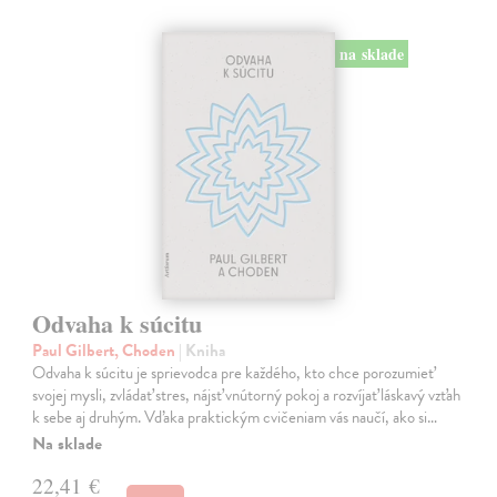
na sklade
Odvaha k súcitu
Paul Gilbert, Choden
| Kniha
Odvaha k súcitu je sprievodca pre každého, kto chce porozumieť
svojej mysli, zvládať stres, nájsť vnútorný pokoj a rozvíjať láskavý vzťah
k sebe aj druhým. Vďaka praktickým cvičeniam vás naučí, ako si…
Na sklade
22,41 €