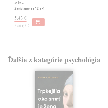
se ko...
6,
Zasielame do 12 dní
7,
5,43 €
5,60 €
?
Ďalšie z kategórie psychológia