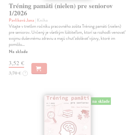
Tréning pamäti (nielen) pre seniorov
1/2026
Pavlíková Jana
| Kniha
Vitajte v treťom ročníku pracovného zošita Tréning pamäti (nielen)
pre seniorov. Určený je všetkým lúštiteľom, ktorí sa rozhodli venovať
svojmu duševnému zdraviu a majú chuť zdolávať výzvy, ktoré im
pomôžu…
Na sklade
3,52 €
3,70 €
?
na sklade