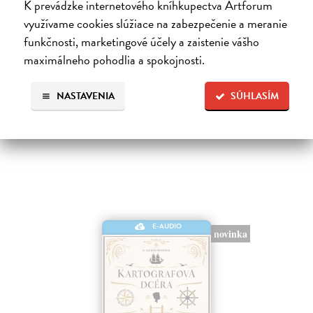
Notoricky známa poviedka Franza Kafku z roku 1915, v ktorej sa
K prevádzke internetového kníhkupectva Artforum
obchodný cestujúci Gregor Samsa jedného rána prebudí v posteli ako
využívame cookies slúžiace na zabezpečenie a meranie
„odporný hmyz“.Je to príbeh premeny bez zľutovania či prílišného
funkčnosti, marketingové účely a zaistenie vášho
súcitu…
maximálneho pohodlia a spokojnosti.
Na stiahnutie ako
MP3
7,00 €
NASTAVENIA
SÚHLASÍM
E-AUDIO
novinka