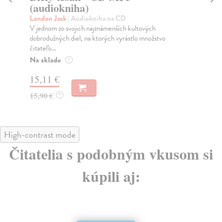
(audiokniha)
M
London Jack
| Audiokniha na CD
Th
V jednom zo svojich najznámenších kultových
V r
dobrodužných diel, na ktorých vyrástlo množstvo
spi
čitateľo...
Do
Na sklade
?
14
15,11 €
15
15,90 €
?
High-contrast mode
Čitatelia s podobným vkusom si
kúpili aj: