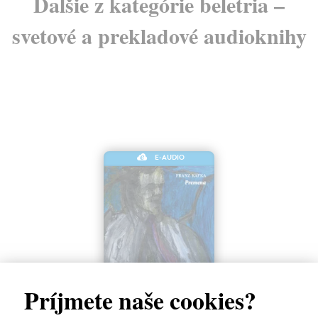
Ďalšie z kategórie beletria –
svetové a prekladové audioknihy
E-AUDIO
Premena
Príjmete naše cookies?
Franz Kafka
| Elektronická audiokniha