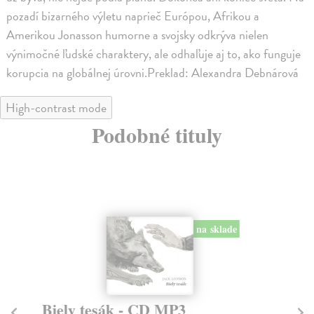
pozadí bizarného výletu naprieč Európou, Afrikou a
Amerikou Jonasson humorne a svojsky odkrýva nielen
výnimočné ľudské charaktery, ale odhaľuje aj to, ako funguje
korupcia na globálnej úrovni.Preklad: Alexandra Debnárová
High-contrast mode
Podobné tituly
na sklade
Biely tesák - CD MP3
Wa