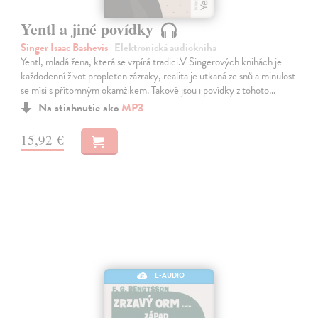
Yentl a jiné povídky
Singer Isaac Bashevis
| Elektronická audiokniha
Yentl, mladá žena, která se vzpírá tradici.V Singerových knihách je
každodenní život propleten zázraky, realita je utkaná ze snů a minulost
se mísí s přítomným okamžikem. Takové jsou i povídky z tohoto…
Na stiahnutie ako
MP3
15,92 €
E-AUDIO