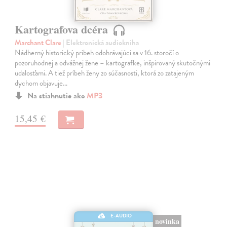
Kartografova dcéra
Marchant Clare
| Elektronická audiokniha
Nádherný historický príbeh odohrávajúci sa v 16. storočí o
pozoruhodnej a odvážnej žene – kartografke, inšpirovaný skutočnými
udalosťami. A tiež príbeh ženy zo súčasnosti, ktorá zo zatajeným
dychom objavuje…
Na stiahnutie ako
MP3
15,45 €
E-AUDIO
novinka