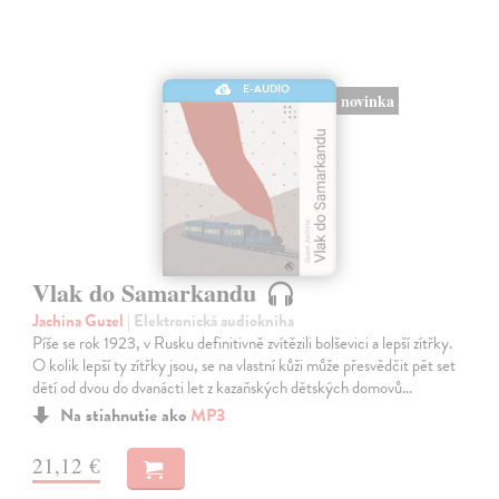
E-AUDIO
novinka
Vlak do Samarkandu
Jachina Guzel
| Elektronická audiokniha
Píše se rok 1923, v Rusku definitivně zvítězili bolševici a lepší zítřky.
O kolik lepší ty zítřky jsou, se na vlastní kůži může přesvědčit pět set
dětí od dvou do dvanácti let z kazaňských dětských domovů…
Na stiahnutie ako
MP3
21,12 €