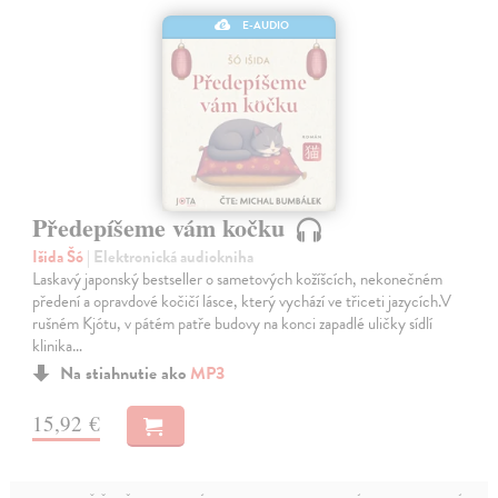
E-AUDIO
Předepíšeme vám kočku
Išida Šó
| Elektronická audiokniha
Laskavý japonský bestseller o sametových kožíšcích, nekonečném
předení a opravdové kočičí lásce, který vychází ve třiceti jazycích.V
rušném Kjótu, v pátém patře budovy na konci zapadlé uličky sídlí
klinika…
Na stiahnutie ako
MP3
15,92 €