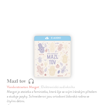
E-AUDIO
Mazl tov
Vanderstraeten Margot
| Elektronická audiokniha
Margot je ateistka a feministka, která žije se svým íránským přítelem
a studuje jazyky. Schneiderovi jsou ortodoxní židovská rodina se
čtyřmi dětmi.