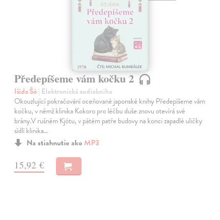
Předepíšeme vám kočku 2
Išida Šó
| Elektronická audiokniha
Okouzlující pokračování oceňované japonské knihy Předepíšeme vám
kočku, v němž klinika Kokoro pro léčbu duše znovu otevírá své
brány.V rušném Kjótu, v pátém patře budovy na konci zapadlé uličky
sídlí klinika…
Na stiahnutie ako
MP3
15,92 €