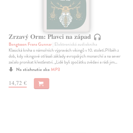
Zrzavý Orm: Plavci na západ
Bengtsson Frans Gunnar
| Elektronická audiokniha
Klasická kniha o námořních výpravách vikingů v 10. století.Příběh z
dob, kdy vikingové otřásali základy evropských monarchií a na sever
začalo pronikat křesťanství. „Lidé byli zpočátku zvědavi a rádi jim…
Na stiahnutie ako
MP3
14,72 €