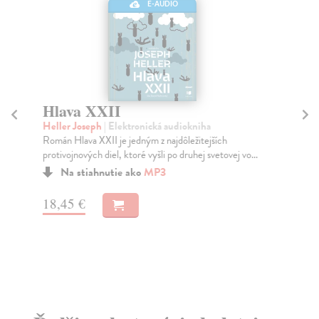
E-AUDIO
Hlava XXII
P
Heller Joseph
| Elektronická audiokniha
Woo
Román Hlava XXII je jedným z najdôležitejších
Iko
protivojnových diel, ktoré vyšli po druhej svetovej vo...
Vir
pre
Na stiahnutie ako
MP3
18,45 €
12