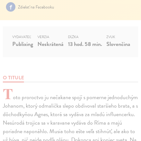
Zdielať na Facebooku
VYDAVATEĽ
VERZIA
DĹŽKA
ZVUK
Publixing
Neskrátená
13 hod. 58 min.
Slovenčina
O TITULE
T
oto proroctvo ju nečakane spojí s pomerne jednoduchým
Johanom, ktorý odmalička slepo obdivoval staršieho brata, a s
dôchodkyňou Agnes, ktorá sa vydáva za mladú influencerku.
Nesúrodá trojica sa v karavane vydáva do Ríma a majú
poriadne naponáhlo. Musia toho ešte veľa stihnúť, ale ako to
už býva, nič nejde podľa plánu. Dokonca ani koniec sveta. Na