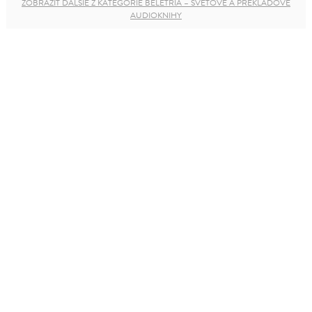
ZOBRAZIŤ ĎALŠIE Z KATEGÓRIE BELETRIA – SVETOVÉ A PREKLADOVÉ
AUDIOKNIHY