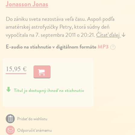
Jonasson Jonas
Do zániku sveta nezostáva veľa času. Aspoň podľa
amatérskej astrofyzičky Petry, ktorá súdny deň
vypočítala na 7. septembra 2011 o 20:21.
Čítať ďalej
↓
E-audio na stiahnutie v digitálnom formáte
MP3
?
15,95 €
Titul je dostupný ihneď na stiahnutie
Pridať do wishlistu
Odporučiť známemu