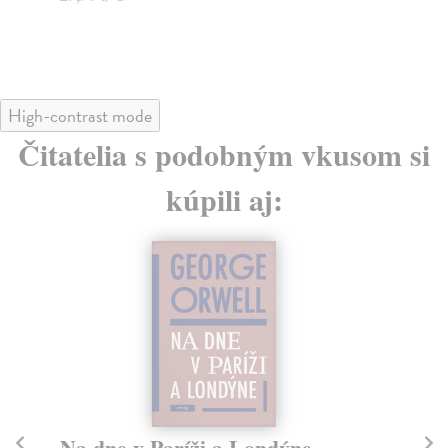
High-contrast mode
Čitatelia s podobným vkusom si
kúpili aj:
Na dne v Paríži a Londýne
V