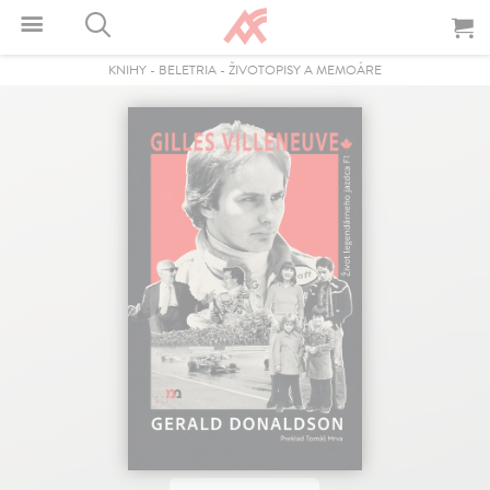
KNIHY
-
BELETRIA
-
ŽIVOTOPISY A MEMOÁRE