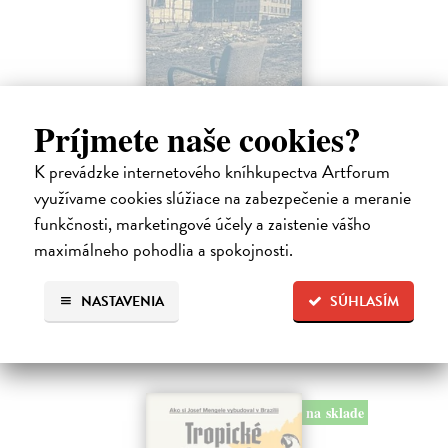
Príjmete naše cookies?
K prevádzke internetového kníhkupectva Artforum
Táňa / Praha 3 / Žižkov
využívame cookies slúžiace na zabezpečenie a meranie
Zelbová Marie
| Kniha
funkčnosti, marketingové účely a zaistenie vášho
Nikdy jsme nebyli úplně standardní žižkovská rodina. Vítejte v
mámině bytě 4. kategorie, který byl všem otevřen dokořán.
maximálneho pohodlia a spokojnosti.
Na sklade
NASTAVENIA
SÚHLASÍM
12,92 €
13,60 €
?
na sklade