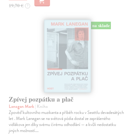
19,70 €
?
na sklade
Zpívej pozpátku a plač
Lanegan Mark
| Kniha
Zpověď kultovního muzikanta a příběh rocku v Seattlu devadesátých
let . Mark Lanegan se na světová pódia dostal ze zaprášeného
vidlákova jen díky svému čirému odhodlání — a kvůli nedostatku
jiných možností.…