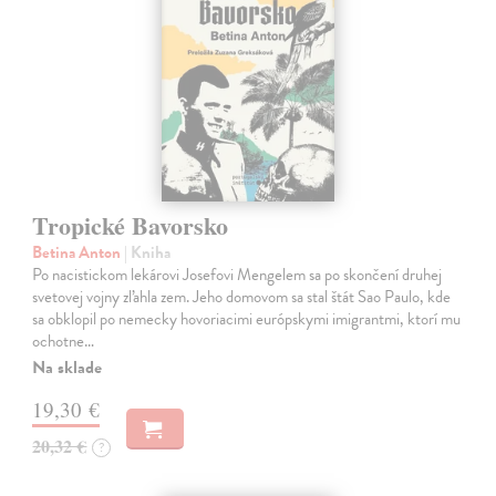
Tropické Bavorsko
Betina Anton
| Kniha
Po nacistickom lekárovi Josefovi Mengelem sa po skončení druhej
svetovej vojny zľahla zem. Jeho domovom sa stal štát Sao Paulo, kde
sa obklopil po nemecky hovoriacimi európskymi imigrantmi, ktorí mu
ochotne…
Na sklade
19,30 €
20,32 €
?