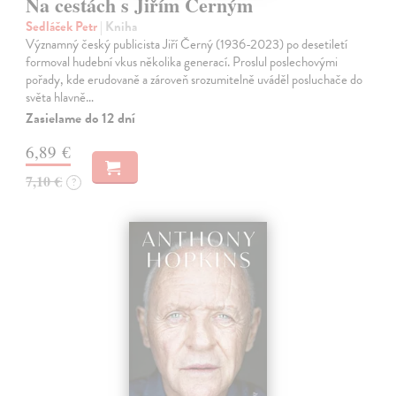
Na cestách s Jiřím Černým
Sedláček Petr
| Kniha
Významný český publicista Jiří Černý (1936-2023) po desetiletí
formoval hudební vkus několika generací. Proslul poslechovými
pořady, kde erudovaně a zároveň srozumitelně uváděl posluchače do
světa hlavně…
Zasielame do 12 dní
6,89 €
7,10 €
?