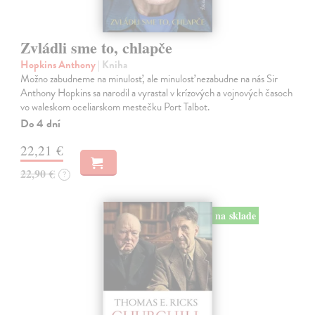
Zvládli sme to, chlapče
Hopkins Anthony
| Kniha
Možno zabudneme na minulosť, ale minulosť nezabudne na nás Sir
Anthony Hopkins sa narodil a vyrastal v krízových a vojnových časoch
vo waleskom oceliarskom mestečku Port Talbot.
Do 4 dní
22,21 €
22,90 €
?
na sklade