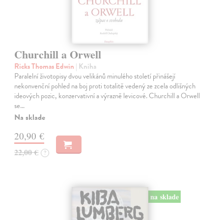
Churchill a Orwell
Ricks Thomas Edwin
| Kniha
Paralelní životopisy dvou velikánů minulého století přinášejí
nekonvenční pohled na boj proti totalitě vedený ze zcela odlišných
ideových pozic, konzervativní a výrazně levicové. Churchill a Orwell
se…
Na sklade
20,90 €
22,00 €
?
na sklade