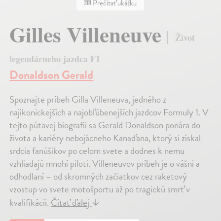
Prečítať ukážku
Gilles Villeneuve
Život
legendárneho jazdca F1
Donaldson Gerald
Spoznajte príbeh Gilla Villeneuva, jedného z
najikonickejších a najobľúbenejších jazdcov Formuly 1. V
tejto pútavej biografii sa Gerald Donaldson ponára do
života a kariéry nebojácneho Kanaďana, ktorý si získal
srdcia fanúšikov po celom svete a dodnes k nemu
vzhliadajú mnohí piloti. Villeneuvov príbeh je o vášni a
odhodlaní – od skromných začiatkov cez raketový
vzostup vo svete motošportu až po tragickú smrť v
kvalifikácii.
Čítať ďalej
↓