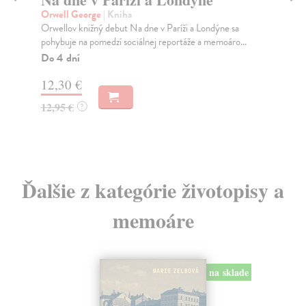
Orwell George
| Kniha
Sac
Orwellov knižný debut Na dne v Paríži a Londýne sa
Pos
pohybuje na pomedzí sociálnej reportáže a memoáro...
Muž
Do 4 dní
Do
12,30 €
14
12,95 €
14
?
Ďalšie z kategórie životopisy a
memoáre
na sklade