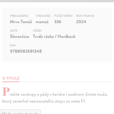
PREKLADATEĽ
VYDAVATEĽ
POČET STRÁN
ROK VYDANIA
Mrva Tomáš
mamaš
336
2024
JAZYK
VÄZBA
Slovenčina
Tvrdá väzba / Hardback
EAN
9788082681348
O TITULE
P
režite vzostupy a pády v kariére i osobnom živote muža,
ktorý zanechal nezmazateľnú stopu vo svete F1.
High-contrast mode