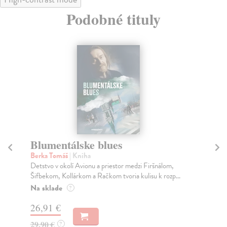
Podobné tituly
Blumentálske blues
T
Berka Tomáš
| Kniha
Be
Detstvo v okolí Avionu a priestor medzi Firšnálom,
Po 
Šifbekom, Kollárkom a Račkom tvoria kulisu k rozp...
sko
Na sklade
Na
?
26,91 €
19
29,90 €
20
?