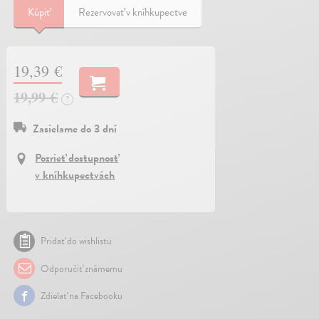
Kúpiť
Rezervovať v kníhkupectve
19,39 €
19,99 €
?
Zasielame do 3 dní
Pozrieť dostupnosť
v kníhkupectvách
Pridať do wishlistu
Odporučiť známemu
Zdielať na Facebooku