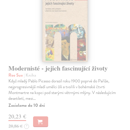
Modernisté - jejich fascinující životy
Roe Sue
| Kniha
Když mladý Pablo Picasso dorazil roku 1900 poprvé do Paříže,
nejprogresivnější mladí umělci žili a tvořili v bohémské čtvrti
Montmartre na kopci pod starými větrnými mlýny. V následujícím
desetiletí, mezi…
Zasielame do 10 dní
20,23 €
20,86 €
?