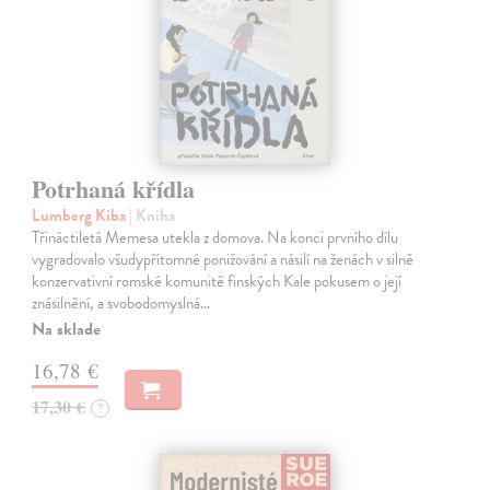
Potrhaná křídla
Lumberg Kiba
| Kniha
Třináctiletá Memesa utekla z domova. Na konci prvního dílu
vygradovalo všudypřítomné ponižování a násilí na ženách v silně
konzervativní romské komunitě finských Kale pokusem o její
znásilnění, a svobodomyslná…
Na sklade
16,78 €
17,30 €
?