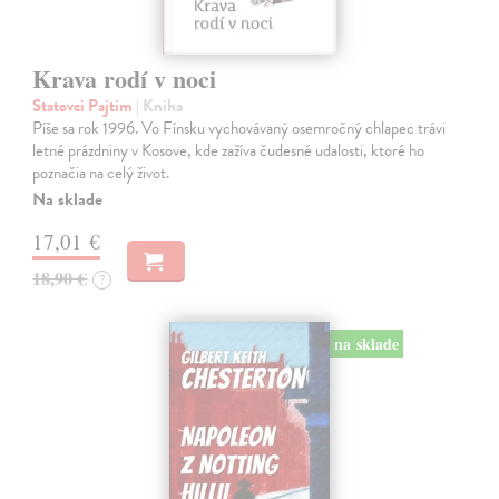
Krava rodí v noci
Statovci Pajtim
| Kniha
Píše sa rok 1996. Vo Fínsku vychovávaný osemročný chlapec trávi
letné prázdniny v Kosove, kde zažíva čudesné udalosti, ktoré ho
poznačia na celý život.
Na sklade
17,01 €
18,90 €
?
na sklade