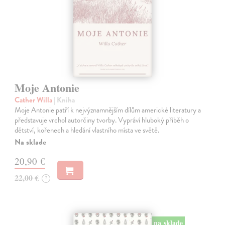
Moje Antonie
Cather Willa
| Kniha
Moje Antonie patří k nejvýznamnějším dílům americké literatury a
představuje vrchol autorčiny tvorby. Vypráví hluboký příběh o
dětství, kořenech a hledání vlastního místa ve světě.
Na sklade
20,90 €
22,00 €
?
na sklade