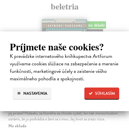
beletria
na sklade
novinka
Príjmete naše cookies?
K prevádzke internetového kníhkupectva Artforum
využívame cookies slúžiace na zabezpečenie a meranie
funkčnosti, marketingové účely a zaistenie vášho
maximálneho pohodlia a spokojnosti.
Dni v kníhkupectve Morisaki
NASTAVENIA
SÚHLASÍM
Jagisawa Satoshi
| Kniha
Dvadsaťpäťročná Takako si žila pomerne bezstarostne až do dňa, keď
jej priateľ Hideaki, za ktorého sa chcela vydať, len tak mimochodom
oznámi, že ju podvádza a žení sa s inou. Jej život sa zrazu rúca.
Na sklade