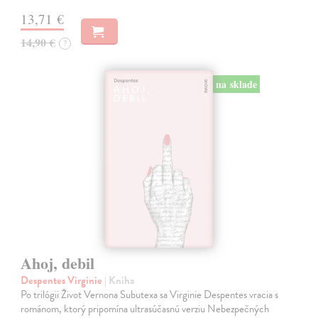
13,71 €
14,90 €
?
na sklade
Ahoj, debil
Despentes Virginie
| Kniha
Po trilógii Život Vernona Subutexa sa Virginie Despentes vracia s
románom, ktorý pripomína ultrasúčasnú verziu Nebezpečných