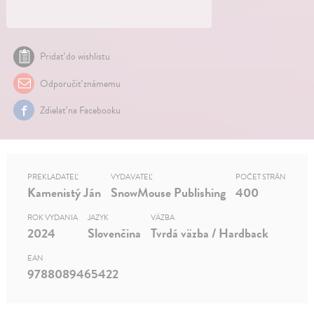
Pridať do wishlistu
Odporučiť známemu
Zdielať na Facebooku
PREKLADATEĽ
VYDAVATEĽ
POČET STRÁN
Kamenistý Ján
SnowMouse Publishing
400
ROK VYDANIA
JAZYK
VÄZBA
2024
Slovenčina
Tvrdá väzba / Hardback
EAN
9788089465422