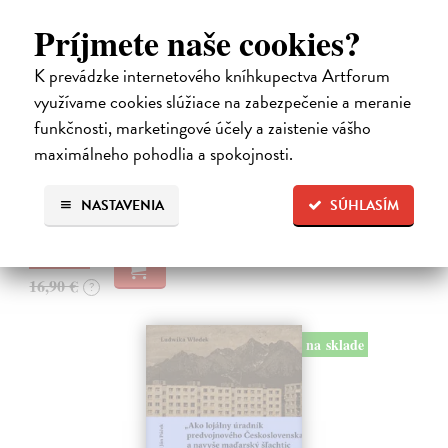
Príjmete naše cookies?
K prevádzke internetového kníhkupectva Artforum
využívame cookies slúžiace na zabezpečenie a meranie
Páni nás sem presídlili
funkčnosti, marketingové účely a zaistenie vášho
Labba Anna Ellin
| Kniha
maximálneho pohodlia a spokojnosti.
Chcete spoznať Škandináviu z trochu iného uhla? Zabudnite na fjordy
či polárnu žiaru, pátrajte po príbehoch ľudí a po jazvách, ktoré v
krajine zanechali dejiny.
NASTAVENIA
SÚHLASÍM
Na sklade
16,06 €
16,90 €
?
na sklade