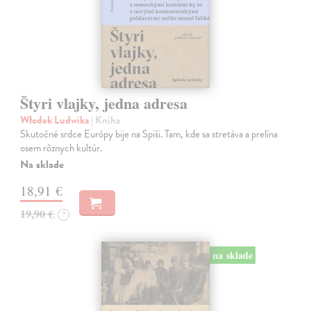
Štyri vlajky, jedna adresa
Włodek Ludwika
| Kniha
Skutočné srdce Európy bije na Spiši. Tam, kde sa stretáva a prelína
osem rôznych kultúr.
Na sklade
18,91 €
19,90 €
?
na sklade