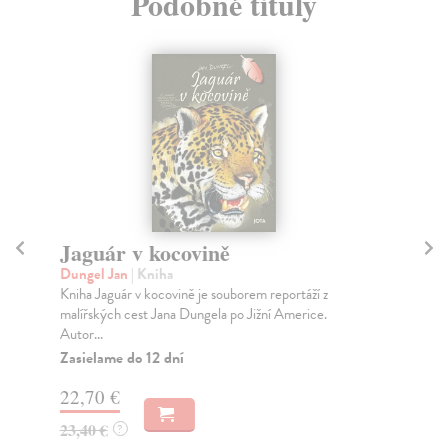
Podobné tituly
Jaguár v kocovině
O
Dungel Jan
| Kniha
Ur
Kniha Jaguár v kocovině je souborem reportáží z
Rom
malířských cest Jana Dungela po Jižní Americe.
Nel
Autor...
Na
Zasielame do 12 dní
23
22,70 €
24
23,40 €
?