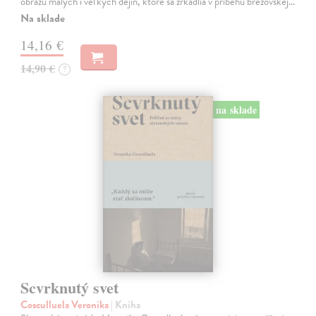
obrazu malých i veľkých dejín, ktoré sa zrkadlia v príbehu brezovskej…
Na sklade
14,16 €
14,90 €
?
na sklade
Scvrknutý svet
Cosculluela Veronika
| Kniha