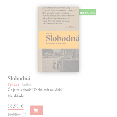
na sklade
Slobodná
Ypi Lea
| Kniha
Čo je to sloboda? Ľahká otázka, však?
Na sklade
18,91 €
19,90 €
?