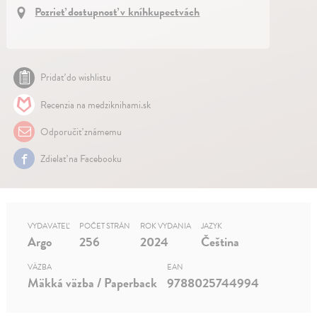
Pozrieť dostupnosť v kníhkupectvách
Pridať do wishlistu
Recenzia na medziknihami.sk
Odporučiť známemu
Zdielať na Facebooku
VYDAVATEĽ
POČET STRÁN
ROK VYDANIA
JAZYK
Argo
256
2024
Čeština
VÄZBA
EAN
Mäkká väzba / Paperback
9788025744994