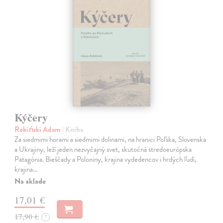
Kýčery
Robiński Adam
| Kniha
Za siedmimi horami a siedmimi dolinami, na hranici Poľska, Slovenska
a Ukrajiny, leží jeden nezvyčajný svet, skutočná stredoeurópska
Patagónia. Bieščady a Poloniny, krajina vydedencov i hrdých ľudí,
krajina…
Na sklade
17,01 €
17,90 €
?