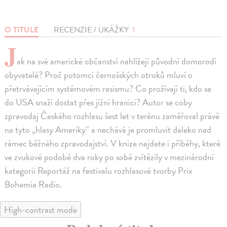
O TITULE
RECENZIE / UKÁŽKY
1
J
ak na své americké občanství nahlížejí původní domorodí
obyvatelé? Proč potomci černošských otroků mluví o
přetrvávajícím systémovém rasismu? Co prožívají ti, kdo se
do USA snaží dostat přes jižní hranici? Autor se coby
zpravodaj Českého rozhlasu šest let v terénu zaměřoval právě
na tyto „hlasy Ameriky“ a nechává je promluvit daleko nad
rámec běžného zpravodajství. V knize najdete i příběhy, které
ve zvukové podobě dva roky po sobě zvítězily v mezinárodní
kategorii Reportáž na festivalu rozhlasové tvorby Prix
Bohemia Radio.
High-contrast mode