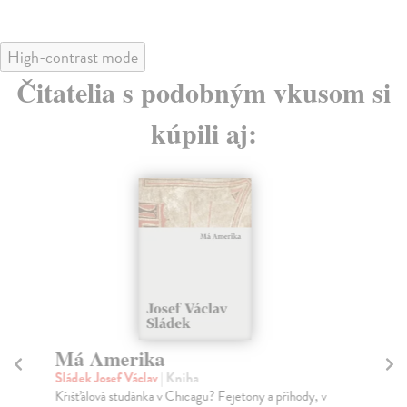
High-contrast mode
Čitatelia s podobným vkusom si
kúpili aj:
Má Amerika
H
Sládek Josef Václav
| Kniha
kol
Křišťálová studánka v Chicagu? Fejetony a příhody, v
Ant