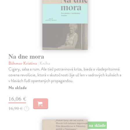
Na dne mora
Böhmer Kristína
| Kniha
Cigary, salsa a rum. Ale tiež potravinová kríza, bieda a všadeprítomná
ozvena revolúcie, ktorá v skutočnosti žije už len v sadrových kulisách a
v hlavách ľudí opantaných propagandou.
Na sklade
16,06 €
16,90 €
?
na sklade