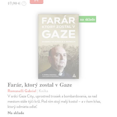
17,90 €
?
na sklade
Farár, ktorý zostal v Gaze
Romanelli Gabriel
| Kniha
V srdci Gaza City, uprostred trosiek a bombardovania, sa nad
mestom stále týči kríž. Pod ním stojí malý kostol – a v ňom kňaz,
ktorý odmieta odísť.
Na sklade