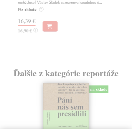
nichž Josef Václav Sládek seznamoval soudobou č...
20
Na sklade
Za
?
16,39 €
7,
16,90 €
7,
?
Ďalšie z kategórie reportáže
na sklade