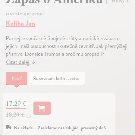
Hlasy z
rozeštvané země
Kaliba Jan
Poznejte současné Spojené státy americké a zápas o
jejich i naši budoucnost skutečně zevnitř. Jak přemýšlejí
příznivci Donalda Trumpa a proč mu propadli?
Čítať ďalej
↓
Kúpiť
Rezervovať v kníhkupectve
17,29 €
18,20 €
?
Na sklade – Zasielame nasledujúci pracovný deň