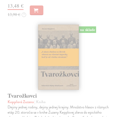
13,48 €
13,90 €
?
na sklade
Tvarožkovci
Kepplová Zuzana
| Kniha
Dejiny jednej rodiny, dejiny jednej krajiny. Množstvo hlasov z rôznych
etáp 20. storočia sa v knihe Zuzany Kepplovej zlieva do epického