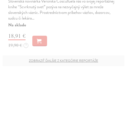
Slovenská novinárka Veronika Cosculluela nás vo svojej reportážnej
knihe “Scvrknutý svet” pozýva na nezvyčajný výlet za mreže
slovenských väzníc. Prostredníctvom príbehov väzňov, dozorcov,
sudcu či lekára…
Na sklade
18,91 €
19,90 €
?
ZOBRAZIŤ ĎALŠIE Z KATEGÓRIE REPORTÁŽE