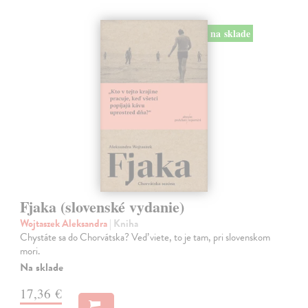
na sklade
Fjaka (slovenské vydanie)
Wojtaszek Aleksandra
| Kniha
Chystáte sa do Chorvátska? Veď viete, to je tam, pri slovenskom
mori.
Na sklade
17,36 €