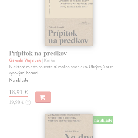
Prípitok na predkov
Górecki Wojciech
| Kniha
Niektoré miesta na svete sú možno priďaleko. Ukrývajú sa za
vysokými horami.
Na sklade
18,91 €
19,90 €
?
na sklade