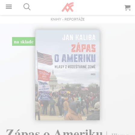
KNIHY
-
REPORTÁŽE
na sklade
Zápas o Ameriku