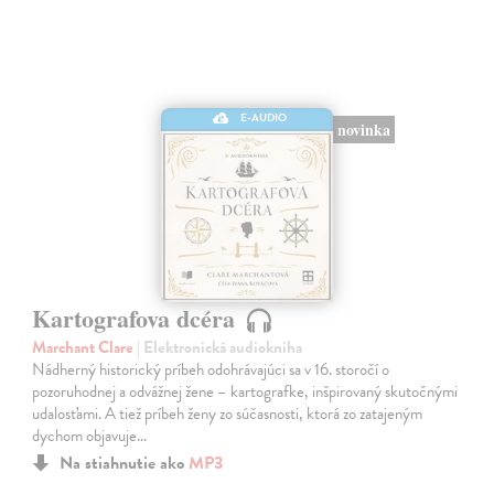
E-AUDIO
novinka
Kartografova dcéra
Marchant Clare
| Elektronická audiokniha
Nádherný historický príbeh odohrávajúci sa v 16. storočí o
pozoruhodnej a odvážnej žene – kartografke, inšpirovaný skutočnými
udalosťami. A tiež príbeh ženy zo súčasnosti, ktorá zo zatajeným
dychom objavuje…
Na stiahnutie ako
MP3