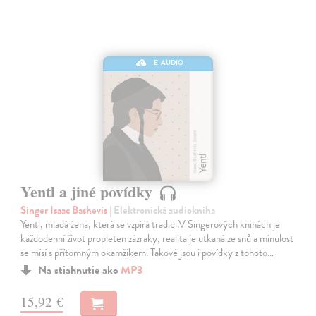
E-AUDIO
Yentl a jiné povídky
Singer Isaac Bashevis
| Elektronická audiokniha
Yentl, mladá žena, která se vzpírá tradici.V Singerových knihách je
každodenní život propleten zázraky, realita je utkaná ze snů a minulost
se mísí s přítomným okamžikem. Takové jsou i povídky z tohoto…
Na stiahnutie ako
MP3
15,92 €