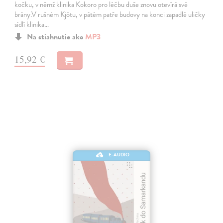
kočku, v němž klinika Kokoro pro léčbu duše znovu otevírá své
brány.V rušném Kjótu, v pátém patře budovy na konci zapadlé uličky
sídlí klinika…
Na stiahnutie ako
MP3
15,92 €
E-AUDIO