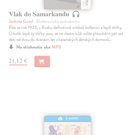
Vlak do Samarkandu
Jachina Guzel
| Elektronická audiokniha
Píše se rok 1923, v Rusku definitivně zvítězili bolševici a lepší zítřky.
O kolik lepší ty zítřky jsou, se na vlastní kůži může přesvědčit pět set
dětí od dvou do dvanácti let z kazaňských dětských domovů…
Na stiahnutie ako
MP3
21,12 €
E-AUDIO