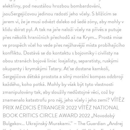
elektřiny, pod neustálou hrozbou bombardování,
jsouSergejičovou jedinou radostí jeho včely. S blížícím se
jarem ví, že je musí odvézt daleko od šedé zóny, aby mohly v
klidu sbírat pyl. A tak na jaře naloží včely na přívěs a putuje
přes několik hraničních přechodů až na Krym… Prostá mise
ve prospěch včel ho vede přes nejžhavější místa probíhajícího
konfliktu. Dostává se do kontaktu s bojovníky i civilisty na
obou stranách bojové linie: loajalisty, separatisty, ruskými
okupanty i krymskými Tatary. Ať se dostane kamkoli,
Sergejičova dětská prostota a silný morální kompas odzbrojí
každého, koho potká. Mohly by však být tyto vlastnosti
zmanipulovány tak, aby sloužily nedůstojné věci, což by
znamenalo katastrofu pro něj, jeho včely i jeho zemi? VÍTĚZ
PRIX MÉDICIS ÉTRANGER 2022 VÍTĚZ NATIONAL
BOOK CRITICS CIRCLE AWARD 2022 „Novodobý
Bulgakov... Ukrajinský Murakami.“ – The Guardian „Andrej