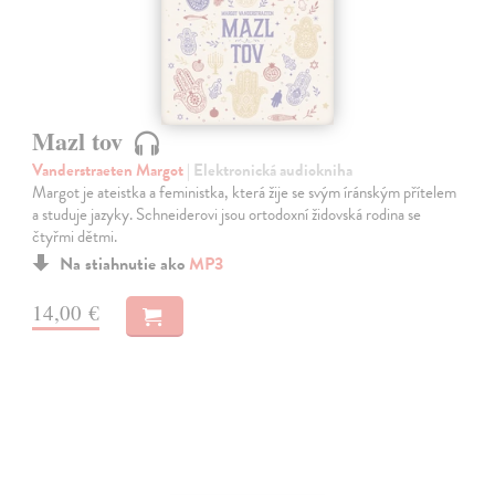
Mazl tov
Vanderstraeten Margot
| Elektronická audiokniha
Margot je ateistka a feministka, která žije se svým íránským přítelem
a studuje jazyky. Schneiderovi jsou ortodoxní židovská rodina se
čtyřmi dětmi.
Na stiahnutie ako
MP3
14,00 €