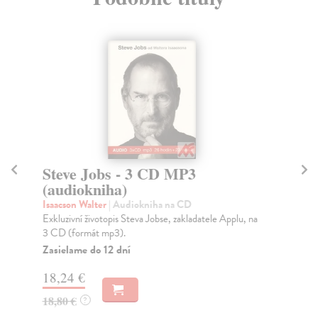
Steve Jobs - 3 CD MP3
D
(audiokniha)
(
Isaacson Walter
| Audiokniha na CD
Go
Exkluzivní životopis Steva Jobse, zakladatele Applu, na
Svě
3 CD (formát mp3).
Goo
Zasielame do 12 dní
Za
18,24 €
21
18,80 €
22
?