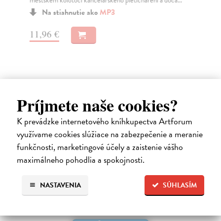
městském kolotoči kancelářského pletichaření a doča...
zlo
roz
Na stiahnutie ako
MP3
11,96 €
13
Príjmete naše cookies?
Ďalšie z kategórie beletria –
K prevádzke internetového kníhkupectva Artforum
využívame cookies slúžiace na zabezpečenie a meranie
svetové a prekladové audioknihy
funkčnosti, marketingové účely a zaistenie vášho
maximálneho pohodlia a spokojnosti.
NASTAVENIA
SÚHLASÍM