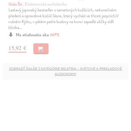
Išida Šó
| Elektronická audiokniha
Laskavý japonský bestseller o sametových kožíšcích, nekonečném
předení a opravdové kočičí lásce, který vychází ve třiceti jazycích.V
rušném Kjótu, v pátém patře budovy na konci zapadlé uličky sídlí
klinika…
Na stiahnutie ako
MP3
15,92 €
ZOBRAZIŤ ĎALŠIE Z KATEGÓRIE BELETRIA – SVETOVÉ A PREKLADOVÉ
AUDIOKNIHY