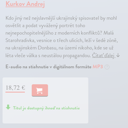
Kurkov Andrej
Kdo jiný než nejslavnější ukrajinský spisovatel by mohl
osvětlit a podat vyvážený portrét toho
nejnepochopitelnějšího z moderních konfliktů? Malá
Starohradivka, vesnice o třech ulicích, leží v šedé zóně,
na ukrajinském Donbasu, na území nikoho, kde se už
léta vleče válka s neustálou propagandou.
Čítať ďalej
↓
E-audio na stiahnutie v digitálnom formáte
MP3
?
18,72 €
Titul je dostupný ihneď na stiahnutie