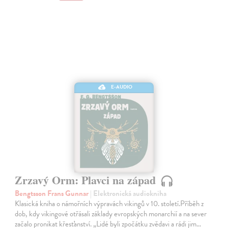
E-AUDIO
Zrzavý Orm: Plavci na západ
Bengtsson Frans Gunnar
| Elektronická audiokniha
Klasická kniha o námořních výpravách vikingů v 10. století.Příběh z
dob, kdy vikingové otřásali základy evropských monarchií a na sever
začalo pronikat křesťanství. „Lidé byli zpočátku zvědavi a rádi jim…