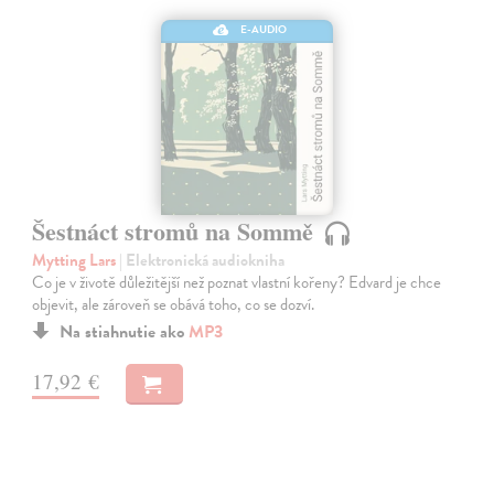
E-AUDIO
Šestnáct stromů na Sommě
Mytting Lars
| Elektronická audiokniha
Co je v životě důležitější než poznat vlastní kořeny? Edvard je chce
objevit, ale zároveň se obává toho, co se dozví.
Na stiahnutie ako
MP3
17,92 €