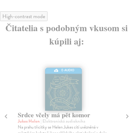
High-contrast mode
Čitatelia s podobným vkusom si
kúpili aj:
E-AUDIO
Srdce včely má pět komor
Be
Jukes Helen
| Elektronická audiokniha
Go
Na prahu třicítky se Helen Jukes cítí uvězněná v
Kdy