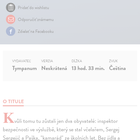
Pridať do wishlistu
Odporučiť známemu
Zdielať na Facebooku
VYDAVATEĽ
VERZIA
DĹŽKA
ZVUK
Tympanum
Neskrátená
13 hod. 33 min.
Čeština
O TITULE
K
vůli tomu tu zůstali jen dva obyvatelé: inspektor
bezpečnosti ve výslužbě, který se stal včelařem, Sergej
Sergejič a Paška, "kamarád" ze školních let. Bez jídla a