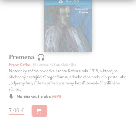
E-AUDIO
Premena
Franz Kafka
| Elektronická audiokniha
Notoricky známa poviedka Franza Kafku z roku 1915, v ktorej sa
obchodný cestujúci Gregor Samsa jedného rána prebudí v posteli ako
„odporný hmyz“.Je to príbeh premeny bez zľutovania či prílišného
súcitu…
Na stiahnutie ako
MP3
7,00 €