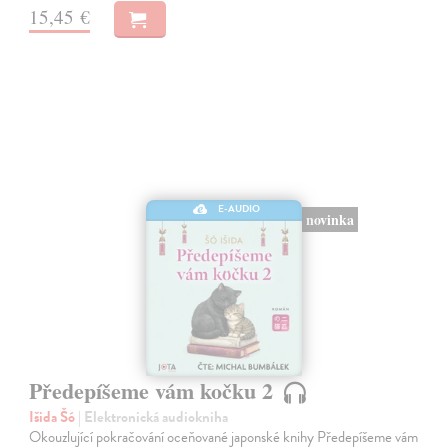
15,45 €
E-AUDIO
novinka
Předepíšeme vám kočku 2
Išida Šó
| Elektronická audiokniha
Okouzlující pokračování oceňované japonské knihy Předepíšeme vám