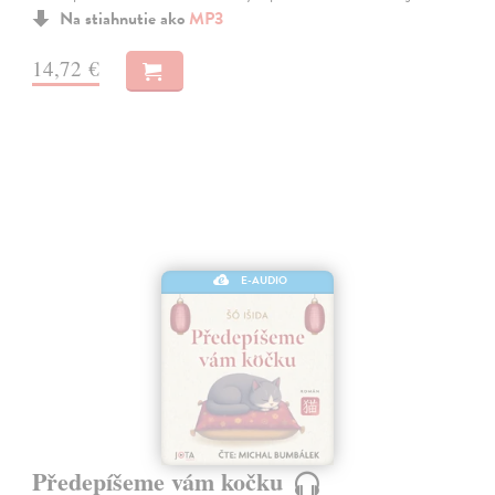
Na stiahnutie ako
MP3
14,72 €
E-AUDIO
Předepíšeme vám kočku