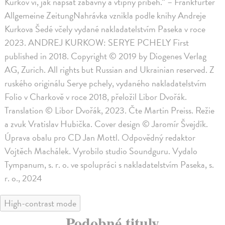
Kurkov ví, jak napsat zábavný a vtipný příběh.“ – Frankfurter
Allgemeine ZeitungNahrávka vznikla podle knihy Andreje
Kurkova Šedé včely vydané nakladatelstvím Paseka v roce
2023. ANDREJ KURKOW: SERYE PCHELY First
published in 2018. Copyright © 2019 by Diogenes Verlag
AG, Zurich. All rights but Russian and Ukrainian reserved. Z
ruského originálu Serye pchely, vydaného nakladatelstvím
Folio v Charkově v roce 2018, přeložil Libor Dvořák.
Translation © Libor Dvořák, 2023. Čte Martin Preiss. Režie
a zvuk Vratislav Hubička. Cover design © Jaromír Švejdík.
Úprava obalu pro CD Jan Mottl. Odpovědný redaktor
Vojtěch Machálek. Vyrobilo studio Soundguru. Vydalo
Tympanum, s. r. o. ve spolupráci s nakladatelstvím Paseka, s.
r. o., 2024
High-contrast mode
Podobné tituly