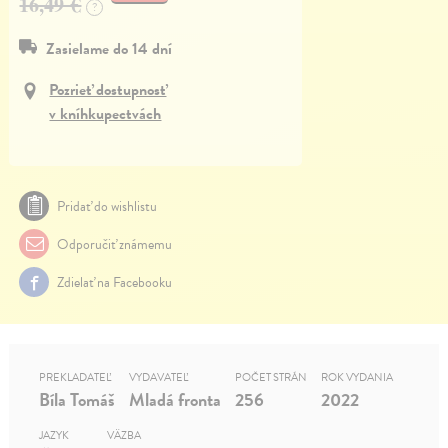
16,49 €
?
Zasielame do 14 dní
Pozrieť dostupnosť
v kníhkupectvách
Pridať do wishlistu
Odporučiť známemu
Zdielať na Facebooku
PREKLADATEĽ
VYDAVATEĽ
POČET STRÁN
ROK VYDANIA
Bíla Tomáš
Mladá fronta
256
2022
JAZYK
VÄZBA