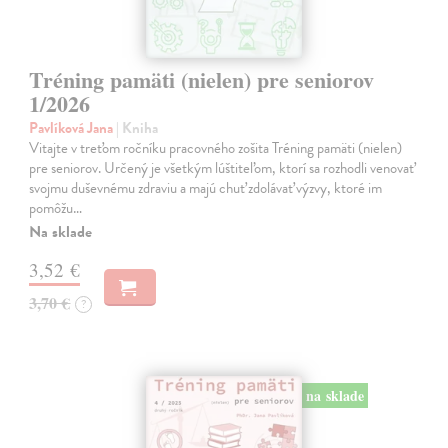
Tréning pamäti (nielen) pre seniorov
1/2026
Pavlíková Jana
| Kniha
Vitajte v treťom ročníku pracovného zošita Tréning pamäti (nielen)
pre seniorov. Určený je všetkým lúštiteľom, ktorí sa rozhodli venovať
svojmu duševnému zdraviu a majú chuť zdolávať výzvy, ktoré im
pomôžu…
Na sklade
3,52 €
3,70 €
?
na sklade