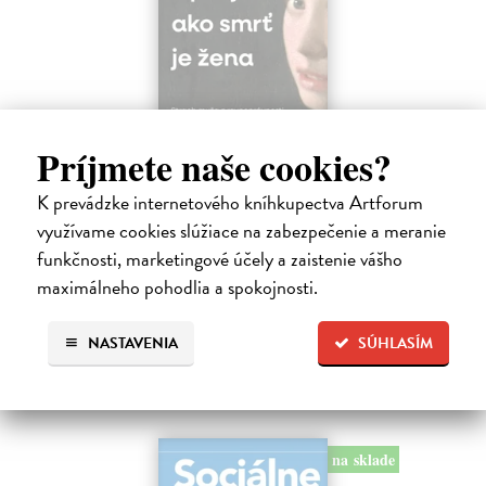
Príjmete naše cookies?
Trpkejšia ako smrť je žena
K prevádzke internetového kníhkupectva Artforum
Marneros Andreas
| Kniha
JE TO MOŽNO NAJVÄČŠIA REVOLÚCIA NAŠICH DNÍ:
využívame cookies slúžiace na zabezpečenie a meranie
rovnocennosť a rovnoprávnosť ženy a muža. Vojna a mier medzi
funkčnosti, marketingové účely a zaistenie vášho
pohlaviami sa však nezačali feminizmom 20. storočia, ale ich
maximálneho pohodlia a spokojnosti.
spolužitím.
Zasielame do 14 dní
NASTAVENIA
SÚHLASÍM
22,05 €
24,50 €
?
na sklade