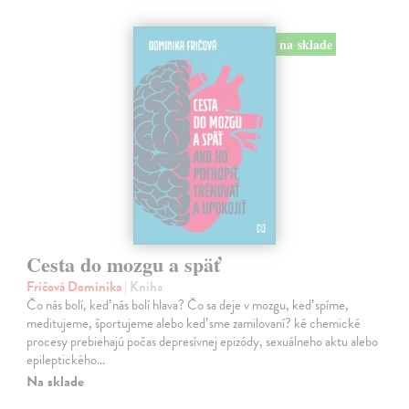
na sklade
Cesta do mozgu a späť
Fričová Dominika
| Kniha
Čo nás bolí, keď nás bolí hlava? Čo sa deje v mozgu, keď spíme,
meditujeme, športujeme alebo keď sme zamilovaní? ké chemické
procesy prebiehajú počas depresívnej epizódy, sexuálneho aktu alebo
epileptického…
Na sklade