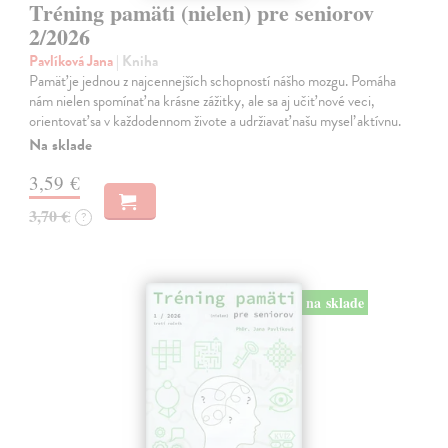
Tréning pamäti (nielen) pre seniorov
2/2026
Pavlíková Jana
| Kniha
Pamäť je jednou z najcennejších schopností nášho mozgu. Pomáha
nám nielen spomínať na krásne zážitky, ale sa aj učiť nové veci,
orientovať sa v každodennom živote a udržiavať našu myseľ aktívnu.
Na sklade
3,59 €
3,70 €
?
na sklade