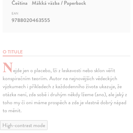
Čeština
Mäkká väzba / Paperback
EAN
9788020463555
O TITULE
N
ejde jen o placebo, lži z laskavosti nebo sklon věřit
konspiračním teoriím. Autor na nejnovějších vědeckých
výzkumech i příkladech z každodenního života ukazuje, že
otázka není, zda sobě i druhým někdy lžeme (ano), ale jaký z
toho my či oni máme prospěch a zda je vlastně dobrý nápad
to měnit.
High-contrast mode