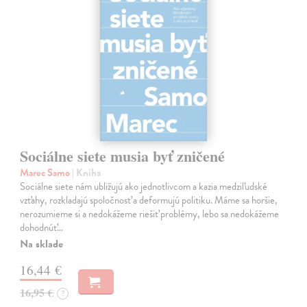
Sociálne siete musia byť zničené
Marec Samo
| Kniha
Sociálne siete nám ubližujú ako jednotlivcom a kazia medziľudské
vzťahy, rozkladajú spoločnosť a deformujú politiku. Máme sa horšie,
nerozumieme si a nedokážeme riešiť problémy, lebo sa nedokážeme
dohodnúť…
Na sklade
16,44 €
16,95 €
?