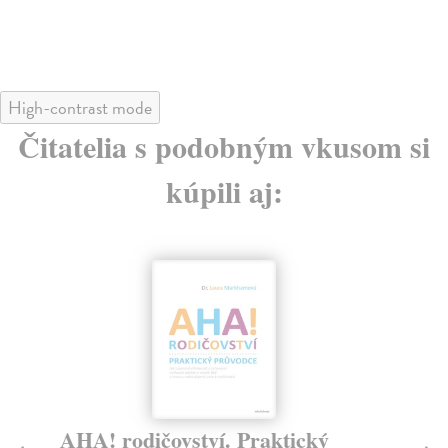
23
High-contrast mode
Čitatelia s podobným vkusom si
kúpili aj:
Lék proti vyhoření
N