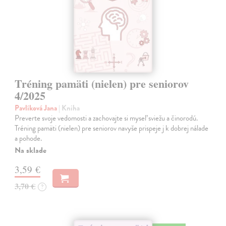
Tréning pamäti (nielen) pre seniorov
4/2025
Pavlíková Jana
| Kniha
Preverte svoje vedomosti a zachovajte si myseľ sviežu a činorodú.
Tréning pamäti (nielen) pre seniorov navyše prispeje j k dobrej nálade
a pohode.
Na sklade
3,59 €
3,70 €
?