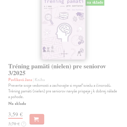
na sklade
Tréning pamäti (nielen) pre seniorov
3/2025
Pavlíková Jana
| Kniha
Preverte svoje vedomosti a zachovajte si myseľ sviežu a činorodú.
Tréning pamäti (nielen) pre seniorov navyše prispeje j k dobrej nálade
a pohode.
Na sklade
3,59 €
3,70 €
?