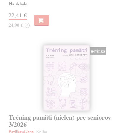
Na sklade
22,41 €
24,90 €
?
novinka
Tréning pamäti (nielen) pre seniorov
3/2026
Pavlíková Jana
| Kniha