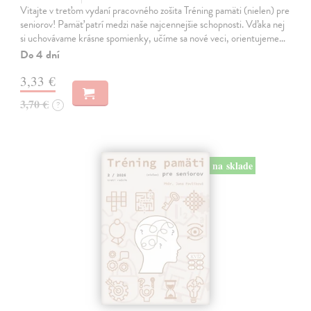
Vitajte v treťom vydaní pracovného zošita Tréning pamäti (nielen) pre
seniorov! Pamäť patrí medzi naše najcennejšie schopnosti. Vďaka nej
si uchovávame krásne spomienky, učíme sa nové veci, orientujeme…
Do 4 dní
3,33 €
3,70 €
?
na sklade