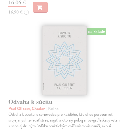
16,06 €
16,90 €
?
na sklade
Odvaha k súcitu
Paul Gilbert, Choden
| Kniha
Odvaha k súcitu je sprievodca pre každého, kto chce porozumieť
svojej mysli, zvládať stres, nájsť vnútorný pokoj a rozvíjať láskavý vzťah
k sebe aj druhým. Vďaka praktickým cvičeniam vás naučí, ako si…