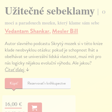
Užitečné sebeklamy
O
moci a paradoxech mozku, který klame sám sebe
Vedantam Shankar
,
Mesler Bill
Autor slavného podcastu Skrytý mozek si v této knize
klade neobvyklou otázku: pokud je schopnost lhát a
obelhávat se univerzální lidská vlastnost, musí mít pro
nás logicky nějakou evoluční výhodu. Ale jakou?
Čítať ďalej
↓
Kúpiť
Rezervovať v kníhkupectve
16,00 €