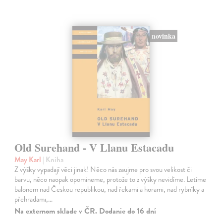
novinka
Old Surehand - V Llanu Estacadu
May Karl
| Kniha
Z výšky vypadají věci jinak! Něco nás zaujme pro svou velikost či
barvu, něco naopak opomineme, protože to z výšky nevidíme. Letíme
balonem nad Českou republikou, nad řekami a horami, nad rybníky a
přehradami,…
Na externom sklade v ČR. Dodanie do 16 dní