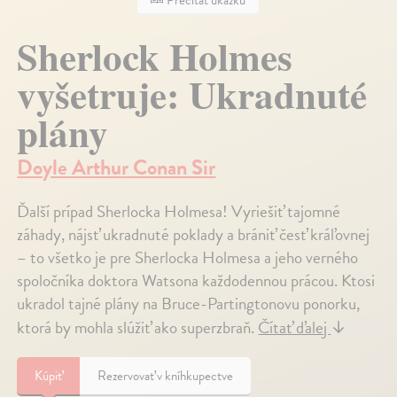
Sherlock Holmes
vyšetruje: Ukradnuté
plány
Doyle Arthur Conan Sir
Ďalší prípad Sherlocka Holmesa! Vyriešiť tajomné
záhady, nájsť ukradnuté poklady a brániť česť kráľovnej
– to všetko je pre Sherlocka Holmesa a jeho verného
spoločníka doktora Watsona každodennou prácou. Ktosi
ukradol tajné plány na Bruce-Partingtonovu ponorku,
ktorá by mohla slúžiť ako superzbraň.
Čítať ďalej
↓
Kúpiť
Rezervovať v kníhkupectve