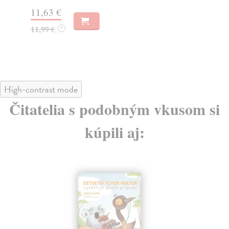
11,63 €
11
11,99 €
11
?
High-contrast mode
Čitatelia s podobným vkusom si
kúpili aj: