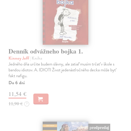
Denník odvážneho bojka 1.
Kinney Jeff
| Kniha
Jedného dňa určite budem slávny, ale zatiaľ musím trčať v škole s
bandou idiotov. A. IDIOTI Život jedenásťročného decka môže byť
fakt nafigu.
Do 6 dní
11,54 €
11,90 €
?
predpredaj