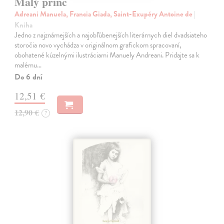
Malý princ
Adreani Manuela, Francia Giada, Saint-Exupéry Antoine de
|
Kniha
Jedno z najznámejších a najobľúbenejších literárnych diel dvadsiateho
storočia novo vychádza v originálnom grafickom spracovaní,
obohatené kúzelnými ilustráciami Manuely Andreani. Pridajte sa k
malému…
Do 6 dní
12,51 €
12,90 €
?