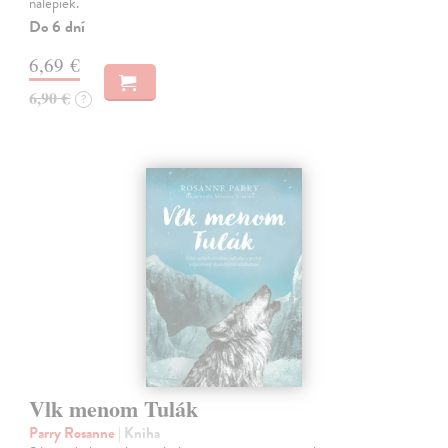
nálepiek.
Do 6 dní
6,69 €
6,90 €
?
Vlk menom Tulák
Parry Rosanne
| Kniha