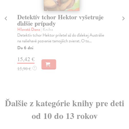
Detektív tchor Hektor vyšetruje
Sl
ďalšie prípady
Sla
Kre
Hlavatá Dana
| Kniha
ško
Detektív tchor Hektor priletel až do ďalekej Austrálie
na naliehavé pozvanie tamojších zvierat. O to...
Do
Do 6 dní
10
15,42 €
10
15,90 €
?
Ďalšie z kategórie knihy pre deti
od 10 do 13 rokov