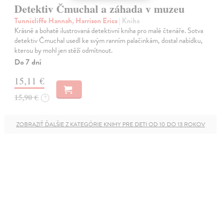
Detektiv Čmuchal a záhada v muzeu
Tunnicliffe Hannah, Harrison Erica
| Kniha
Krásně a bohatě ilustrovaná detektivní kniha pro malé čtenáře. Sotva
detektiv Čmuchal usedl ke svým ranním palačinkám, dostal nabídku,
kterou by mohl jen stěží odmítnout.
Do 7 dní
15,11 €
15,90 €
?
ZOBRAZIŤ ĎALŠIE Z KATEGÓRIE KNIHY PRE DETI OD 10 DO 13 ROKOV