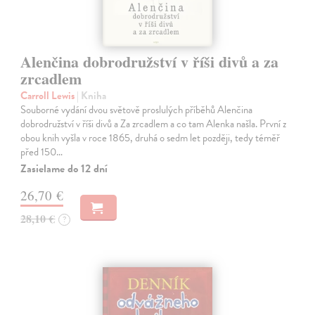
Alenčina dobrodružství v říši divů a za
zrcadlem
Carroll Lewis
| Kniha
Souborné vydání dvou světově proslulých příběhů Alenčina
dobrodružství v říši divů a Za zrcadlem a co tam Alenka našla. První z
obou knih vyšla v roce 1865, druhá o sedm let později, tedy téměř
před 150…
Zasielame do 12 dní
26,70 €
28,10 €
?