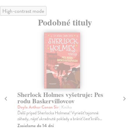
High-contrast mode
Podobné tituly
Sherlock Holmes vyšetruje: Pes
S
rodu Baskervillovcov
M
Doyle Arthur Conan Sir
| Kniha
Do
Ďalší prípad Sherlocka Holmesa! Vyriešiť tajomné
Ďal
záhady, nájsť ukradnuté poklady a brániť česť kráľo...
záh
Zasielame do 14 dní
Na