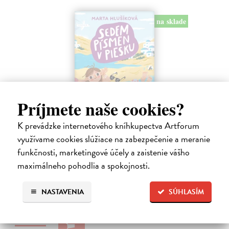
na sklade
Príjmete naše cookies?
K prevádzke internetového kníhkupectva Artforum
Sedem písmen v piesku
využívame cookies slúžiace na zabezpečenie a meranie
Hlušíková Marta
| Kniha
funkčnosti, marketingové účely a zaistenie vášho
Dovolenka na Kréte je niekedy plná prekvapení. Súrodenci Noro a
maximálneho pohodlia a spokojnosti.
Anabela pri mori spoznávajú svojráznych Chrtovcov, natrafia na
usušenú jaštericu, zaujmú ich Uwe a Hans, ktorí sú takmer celé dni
zahrabaní…
NASTAVENIA
SÚHLASÍM
Na sklade
?
14,20 €