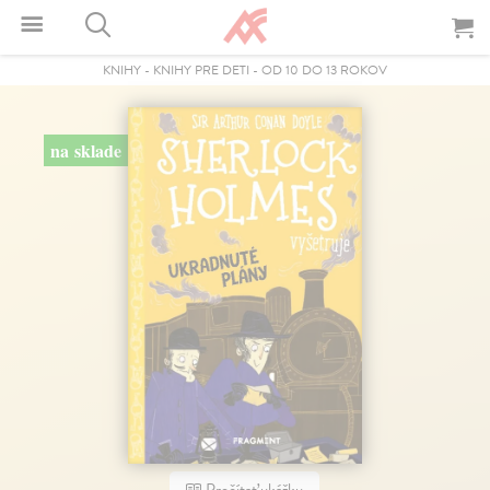
KNIHY
-
KNIHY PRE DETI
-
OD 10 DO 13 ROKOV
na sklade
Prečítať ukážku