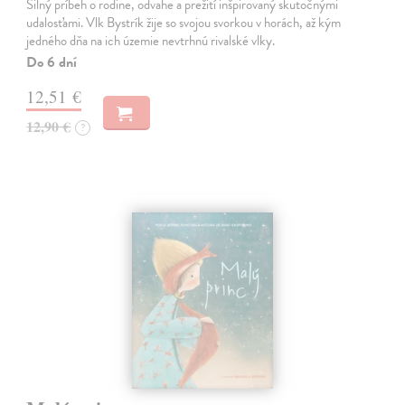
Silný príbeh o rodine, odvahe a prežití inšpirovaný skutočnými
udalosťami. Vlk Bystrík žije so svojou svorkou v horách, až kým
jedného dňa na ich územie nevtrhnú rivalské vlky.
Do 6 dní
12,51 €
12,90 €
?