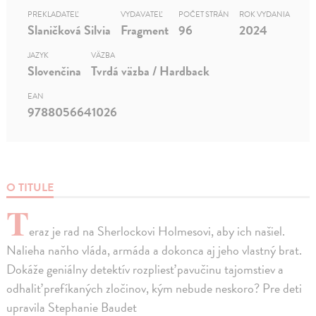
PREKLADATEĽ
VYDAVATEĽ
POČET STRÁN
ROK VYDANIA
Slaničková Silvia
Fragment
96
2024
JAZYK
VÄZBA
Slovenčina
Tvrdá väzba / Hardback
EAN
9788056641026
O TITULE
T
eraz je rad na Sherlockovi Holmesovi, aby ich našiel.
Nalieha naňho vláda, armáda a dokonca aj jeho vlastný brat.
Dokáže geniálny detektív rozpliesť pavučinu tajomstiev a
odhaliť prefíkaných zločinov, kým nebude neskoro? Pre deti
upravila Stephanie Baudet