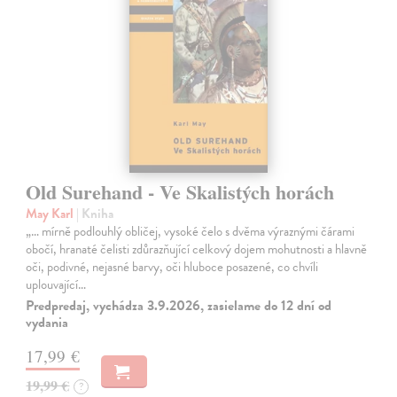
Old Surehand - Ve Skalistých horách
May Karl
| Kniha
„… mírně podlouhlý obličej, vysoké čelo s dvěma výraznými čárami
obočí, hranaté čelisti zdůrazňující celkový dojem mohutnosti a hlavně
oči, podivné, nejasné barvy, oči hluboce posazené, co chvíli
uplouvající…
Predpredaj, vychádza 3.9.2026, zasielame do 12 dní od
vydania
17,99 €
19,99 €
?