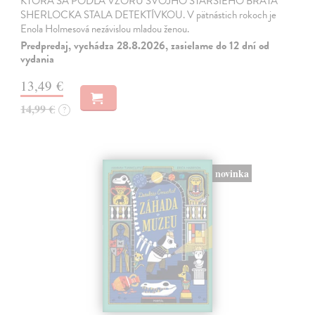
KTORÁ SA PODĽA VZORU SVOJHO STARŠIEHO BRATA
SHERLOCKA STALA DETEKTÍVKOU. V pätnástich rokoch je
Enola Holmesová nezávislou mladou ženou.
Predpredaj, vychádza 28.8.2026, zasielame do 12 dní od
vydania
13,49 €
14,99 €
?
novinka