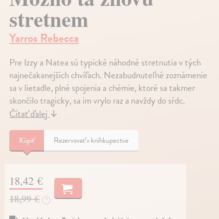
stretnem
Yarros Rebecca
Pre Izzy a Natea sú typické náhodné stretnutia v tých
najnečakanejších chvíľach. Nezabudnuteľné zoznámenie
sa v lietadle, plné spojenia a chémie, ktoré sa takmer
skončilo tragicky, sa im vrylo raz a navždy do sŕdc.
Čítať ďalej
↓
Kúpiť
Rezervovať v kníhkupectve
18,42 €
18,99 €
?