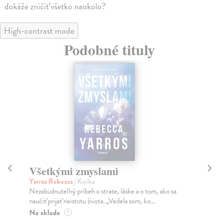
dokáže zničiť všetko naokolo?
High-contrast mode
Podobné tituly
Všetkými zmyslami
Z
Yarros Rebecca
| Kniha
Ya
Nezabudnuteľný príbeh o strate, láske a o tom, ako sa
SR
naučiť prijať neistotu života. „Vedela som, ko...
VÁ
NA
Na sklade
?