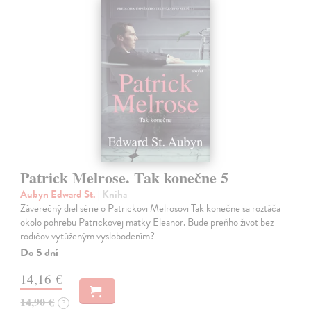
Patrick Melrose. Tak konečne 5
Aubyn Edward St.
| Kniha
Záverečný diel série o Patrickovi Melrosovi Tak konečne sa roztáča
okolo pohrebu Patrickovej matky Eleanor. Bude preňho život bez
rodičov vytúženým vyslobodením?
Do 5 dní
14,16 €
14,90 €
?