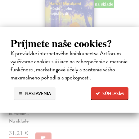
na sklade
Príjmete naše cookies?
K prevádzke internetového kníhkupectva Artforum
využívame cookies slúžiace na zabezpečenie a meranie
funkčnosti, marketingové účely a zaistenie vášho
maximálneho pohodlia a spokojnosti.
Město a jeho nejisté zdi
Murakami Haruki
| Kniha
NASTAVENIA
SÚHLASÍM
Ty jsi to byla, kdo mi vyprávěl o tom městě. Město a jeho nejisté zdi –
dlouho očekávaný román Harukiho Murakamiho volně navazuje na
autorovu starší novelu z roku 1980 a tematicky se prolíná s jeho
kultovním…
Na sklade
31,21 €