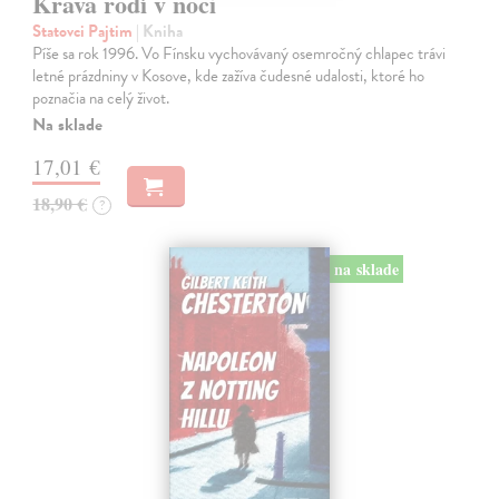
Krava rodí v noci
Statovci Pajtim
| Kniha
Píše sa rok 1996. Vo Fínsku vychovávaný osemročný chlapec trávi
letné prázdniny v Kosove, kde zažíva čudesné udalosti, ktoré ho
poznačia na celý život.
Na sklade
17,01 €
18,90 €
?
na sklade