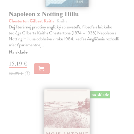
Napoleon z Notting Hillu
Chesterton Gilbert Keith
| Kniha
Dej literárnej prvotiny anglický spisovateľa, filozofa a laického
teológa Gilberta Keitha Chestertona (1874 – 1936) Napoleon z
Notting Hillu sa odohráva v roku 1984, keď sa Angličania rozhodli
zriecť parlamentnej…
Na sklade
15,19 €
15,99 €
?
na sklade