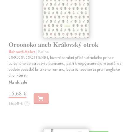
Oroonoko aneb Královský otrok
Behnová Aphra
| Kniha
OROONOKO (1688), bizarní barokní příběh afrického prince
uvrženého do otroctví v Surinamu, patří k nejvýznamnějším textům z
období počátků britského románu, bývá označován za první anglické
dílo, které…
Na sklade
15,68 €
16,50 €
?