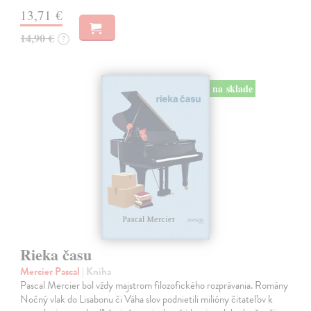
13,71 €
14,90 €
?
na sklade
Rieka času
Mercier Pascal
| Kniha
Pascal Mercier bol vždy majstrom filozofického rozprávania. Romány
Nočný vlak do Lisabonu či Váha slov podnietili milióny čitateľov k