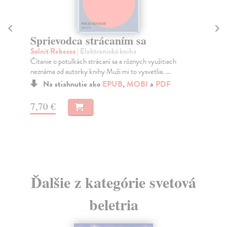
Sprievodca strácaním sa
St
ži
Solnit Rebecca
| Elektronická kniha
Čítanie o potulkách strácaní sa a rôznych využitiach
Nic
neznáma od autorky knihy Muži mi to vysvetlia. ...
Čo 
na 
Na stiahnutie ako
EPUB
,
MOBI
a
PDF
7,70 €
5,
7,
Ďalšie z kategórie svetová
beletria