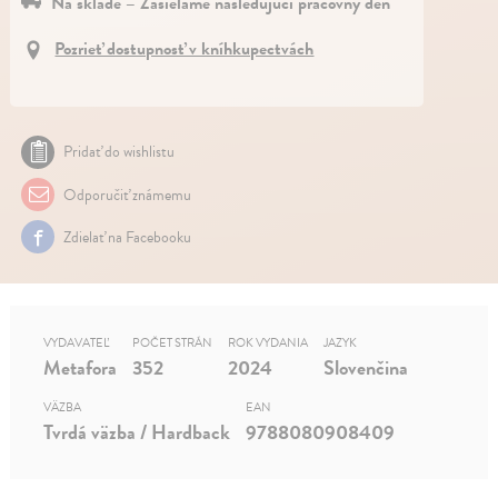
Na sklade – Zasielame nasledujúci pracovný deň
Pozrieť dostupnosť v kníhkupectvách
Pridať do wishlistu
Odporučiť známemu
Zdielať na Facebooku
VYDAVATEĽ
POČET STRÁN
ROK VYDANIA
JAZYK
Metafora
352
2024
Slovenčina
VÄZBA
EAN
Tvrdá väzba / Hardback
9788080908409