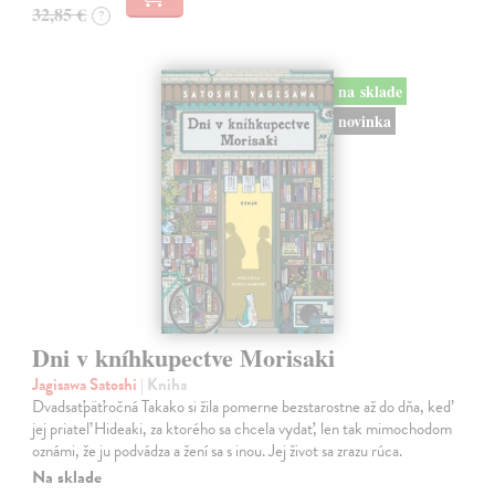
32,85 €
?
na sklade
novinka
Dni v kníhkupectve Morisaki
Jagisawa Satoshi
| Kniha
Dvadsaťpäťročná Takako si žila pomerne bezstarostne až do dňa, keď
jej priateľ Hideaki, za ktorého sa chcela vydať, len tak mimochodom
oznámi, že ju podvádza a žení sa s inou. Jej život sa zrazu rúca.
Na sklade