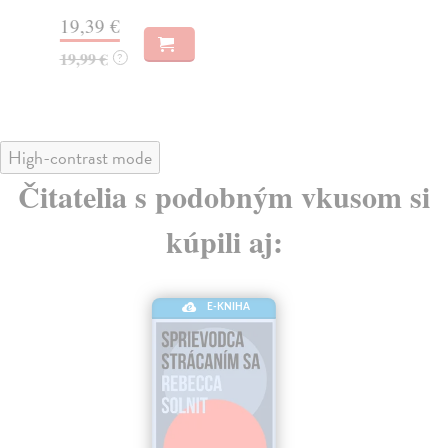
Za
19,39 €
21
19,99 €
?
21
High-contrast mode
Čitatelia s podobným vkusom si
kúpili aj:
E-KNIHA