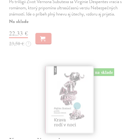
Po trilógii Život Vernona Subutexa sa Virginie Despentes vracia s
románom, ktorý pripomína ultrasúčasnú verziu Nebezpečných
známostí. Ide o príbeh plný hnevu aj útechy, vzdoru aj prijatia.
Na sklade
22,33 €
23,50 €
?
na sklade