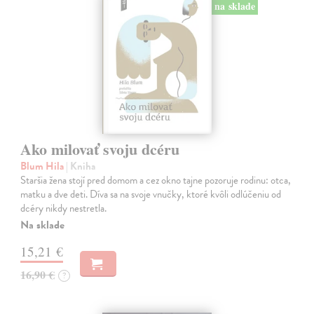
na sklade
Ako milovať svoju dcéru
Blum Hila
| Kniha
Staršia žena stojí pred domom a cez okno tajne pozoruje rodinu: otca,
matku a dve deti. Díva sa na svoje vnučky, ktoré kvôli odlúčeniu od
dcéry nikdy nestretla.
Na sklade
15,21 €
16,90 €
?