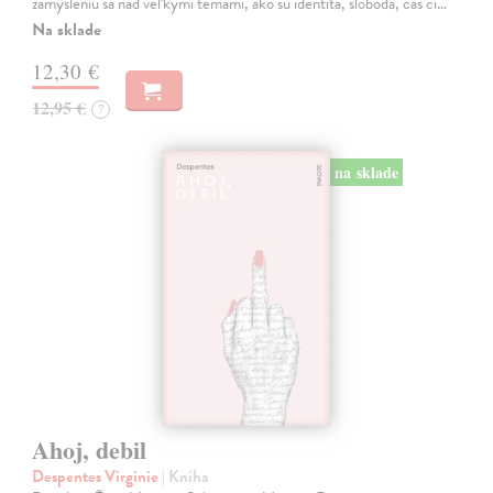
zamysleniu sa nad veľkými témami, ako sú identita, sloboda, čas či…
Na sklade
12,30 €
12,95 €
?
na sklade
Ahoj, debil
Despentes Virginie
| Kniha