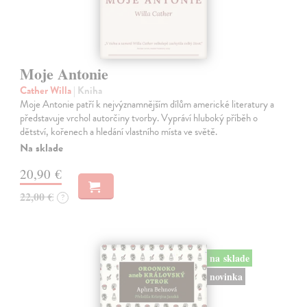
Moje Antonie
Cather Willa
| Kniha
Moje Antonie patří k nejvýznamnějším dílům americké literatury a
představuje vrchol autorčiny tvorby. Vypráví hluboký příběh o
dětství, kořenech a hledání vlastního místa ve světě.
Na sklade
20,90 €
22,00 €
?
na sklade
novinka