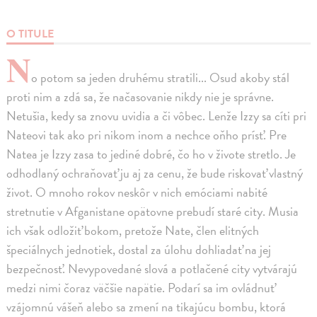
O TITULE
N
o potom sa jeden druhému stratili... Osud akoby stál
proti nim a zdá sa, že načasovanie nikdy nie je správne.
Netušia, kedy sa znovu uvidia a či vôbec. Lenže Izzy sa cíti pri
Nateovi tak ako pri nikom inom a nechce oňho prísť. Pre
Natea je Izzy zasa to jediné dobré, čo ho v živote stretlo. Je
odhodlaný ochraňovať ju aj za cenu, že bude riskovať vlastný
život. O mnoho rokov neskôr v nich emóciami nabité
stretnutie v Afganistane opätovne prebudí staré city. Musia
ich však odložiť bokom, pretože Nate, člen elitných
špeciálnych jednotiek, dostal za úlohu dohliadať na jej
bezpečnosť. Nevypovedané slová a potlačené city vytvárajú
medzi nimi čoraz väčšie napätie. Podarí sa im ovládnuť
vzájomnú vášeň alebo sa zmení na tikajúcu bombu, ktorá