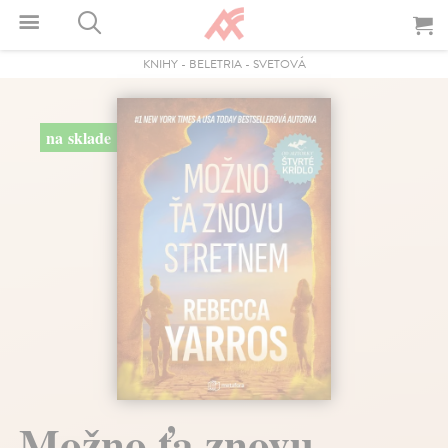
KNIHY
-
BELETRIA
-
SVETOVÁ
na sklade
Možno ťa znovu