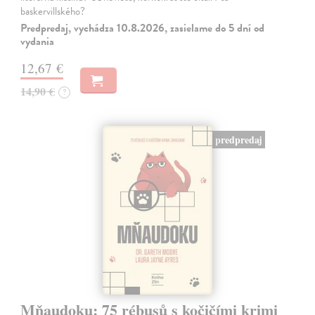
baskervillského?
Predpredaj, vychádza 10.8.2026, zasielame do 5 dní od
vydania
12,67 €
14,90 €
?
predpredaj
Mňaudoku: 75 rébusů s kočičími krimi