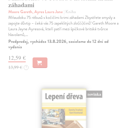
záhadami
Moore Gareth, Ayres Laura Jane
| Kniha
Mňaudoku 75 rébusů s kočičími krimi záhadami Zbystřete smysly a
zapojte důvtip – čeká vás 75 zapeklitých zlo(či)činů! Gareth Moore a
Laura Jayne Ayresová, kteří patří mezi špičkové britské tvůrce
hlavolamů,…
Predpredaj, vychádza 13.8.2026, zasielame do 12 dní od
vydania
12,59 €
13,99 €
?
novinka