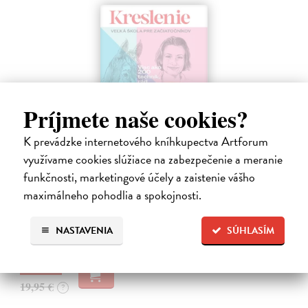
Príjmete naše cookies?
K prevádzke internetového kníhkupectva Artforum
Kreslenie
využívame cookies slúžiace na zabezpečenie a meranie
Foster Walter
| Kniha
funkčnosti, marketingové účely a zaistenie vášho
Kompletná príručka pre začínajúcich umelcov, ktorá ich krok za
maximálneho pohodlia a spokojnosti.
krokom zasvätí do umenia kresby. Kniha záujemcov prevedie celým
procesom tvorby - od výberu nástrojov, pomôcok a materiálov cez
zvládnutie…
NASTAVENIA
SÚHLASÍM
Do 3 pracovných dní
18,95 €
19,95 €
?