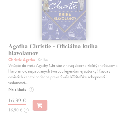
Agatha Christie - Oficiálna kniha
hlavolamov
Christie Agatha
| Kniha
Vstúpte do sveta Agathy Christie v novej zbierke zložitých rébusov a
hlavolamov, inšpirovaných tvorbou legendárnej autorky! Každá z
deviatich kapitol poriadne preverí vaše lúštiteľské schopnosti i
vedomosti…
Na sklade
?
16,39 €
16,90 €
?