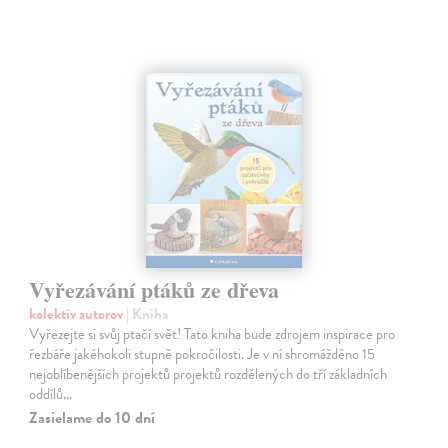
Vyřezávání ptáků ze dřeva
kolektív autorov
| Kniha
Vyřezejte si svůj ptačí svět! Tato kniha bude zdrojem inspirace pro
řezbáře jakéhokoli stupně pokročilosti. Je v ní shromážděno 15
nejoblíbenějších projektů projektů rozdělených do tří základních
oddílů…
Zasielame do 10 dní