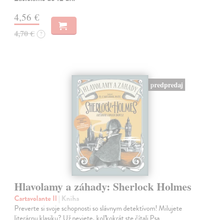
4,56 €
4,70 €
?
predpredaj
Hlavolamy a záhady: Sherlock Holmes
Cartavolante Il
| Kniha
Preverte si svoje schopnosti so slávnym detektívom! Milujete
literárnu klasiku? Už neviete, koľkokrát ste čítali Psa