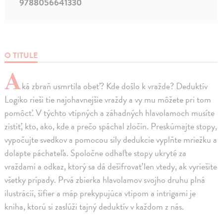
9788056641330
O TITULE
A
ká zbraň usmrtila obeť? Kde došlo k vražde? Deduktív
Logiko rieši tie najohavnejšie vraždy a vy mu môžete pri tom
pomôcť. V týchto vtipných a záhadných hlavolamoch musíte
zistiť, kto, ako, kde a prečo spáchal zločin. Preskúmajte stopy,
vypočujte svedkov a pomocou sily dedukcie vyplňte mriežku a
dolapte páchateľa. Spoločne odhaľte stopy ukryté za
vraždami a odkaz, ktorý sa dá dešifrovať len vtedy, ak vyriešite
všetky prípady. Prvá zbierka hlavolamov svojho druhu plná
ilustrácií, šifier a máp prekypujúca vtipom a intrigami je
kniha, ktorú si zaslúži tajný deduktív v každom z nás.