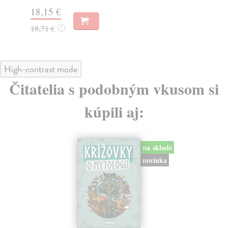
19
18,15 €
18,71 €
?
High-contrast mode
Čitatelia s podobným vkusom si
kúpili aj:
na sklade
novinka