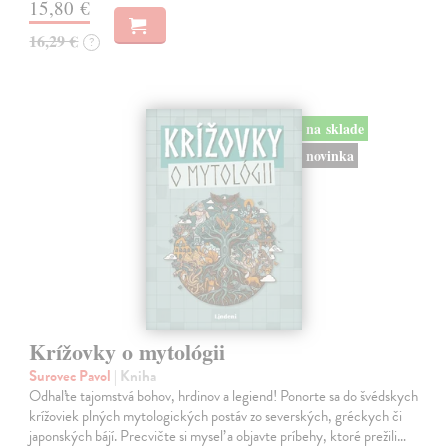
15,80 €
16,29 €
?
na sklade
novinka
Krížovky o mytológii
Surovec Pavol
| Kniha
Odhaľte tajomstvá bohov, hrdinov a legiend! Ponorte sa do švédskych
krížoviek plných mytologických postáv zo severských, gréckych či
japonských bájí. Precvičte si myseľ a objavte príbehy, ktoré prežili…