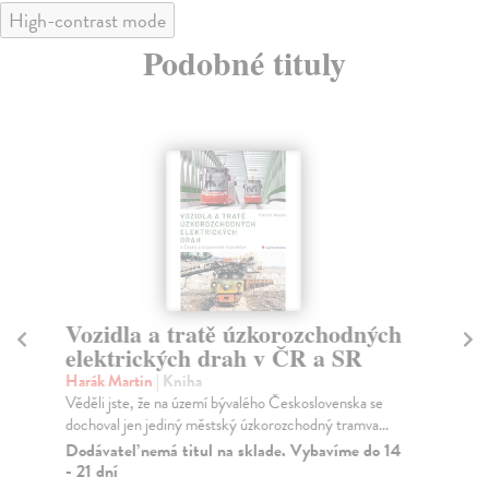
High-contrast mode
Podobné tituly
Vozidla a tratě úzkorozchodných
Že
elektrických drah v ČR a SR
Sch
Dal
Harák Martin
| Kniha
Sch
Věděli jste, že na území bývalého Československa se
dochoval jen jediný městský úzkorozchodný tramva...
Na
Dodávateľ nemá titul na sklade. Vybavíme do 14
19
- 21 dní