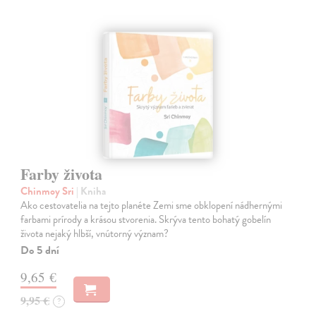
Farby života
Chinmoy Sri
| Kniha
Ako cestovatelia na tejto planéte Zemi sme obklopení nádhernými
farbami prírody a krásou stvorenia. Skrýva tento bohatý gobelín
života nejaký hlbší, vnútorný význam?
Do 5 dní
9,65 €
9,95 €
?