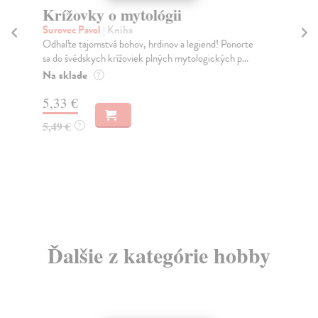
Krížovky o mytológii
K
a
Surovec Pavol
| Kniha
Odhaľte tajomstvá bohov, hrdinov a legiend! Ponorte
Kie
sa do švédskych krížoviek plných mytologických p...
Rád
Výb
Na sklade
?
Za
5,33 €
15
5,49 €
?
16
Ďalšie z kategórie hobby