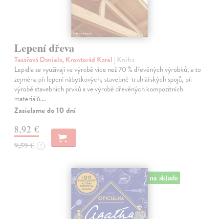
Lepení dřeva
Tesařová Daniela, Krontorád Karel
| Kniha
Lepidla se využívají ve výrobě více než 70 % dřevěných výrobků, a to
zejména při lepení nábytkových, stavebně-truhlářských spojů, při
výrobě stavebních prvků a ve výrobě dřevěných kompozitních
materiálů.…
Zasielame do 10 dní
8,92 €
9,59 €
?
na sklade