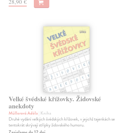
28,90 €
Velké švédské křížovky. Židovské
anekdoty
Müllerová Adéla
| Kniha
Druhé vydání velkých švédských křížovek, v jejichž tajenkách se
tentokrát skrývají střípky židovského humoru.
Zasielame do 12 dní