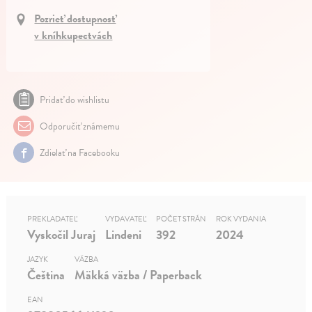
Pozrieť dostupnosť
v kníhkupectvách
Pridať do wishlistu
Odporučiť známemu
Zdielať na Facebooku
PREKLADATEĽ
VYDAVATEĽ
POČET STRÁN
ROK VYDANIA
Vyskočil Juraj
Lindeni
392
2024
JAZYK
VÄZBA
Čeština
Mäkká väzba / Paperback
EAN