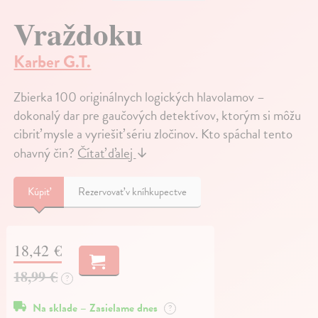
Vraždoku
Karber G.T.
Zbierka 100 originálnych logických hlavolamov –
dokonalý dar pre gaučových detektívov, ktorým si môžu
cibriť mysle a vyriešiť sériu zločinov. Kto spáchal tento
ohavný čin?
Čítať ďalej
↓
Kúpiť
Rezervovať v kníhkupectve
18,42 €
18,99 €
?
Na sklade – Zasielame dnes
?