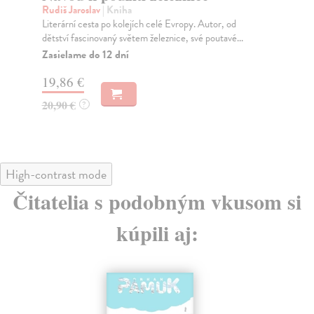
Rudiš Jaroslav
| Kniha
Kar
Literární cesta po kolejích celé Evropy. Autor, od
Kni
dětství fascinovaný světem železnice, své poutavé...
kul
Zasielame do 12 dní
Na
19,86 €
18
20,90 €
21
?
High-contrast mode
Čitatelia s podobným vkusom si
kúpili aj: