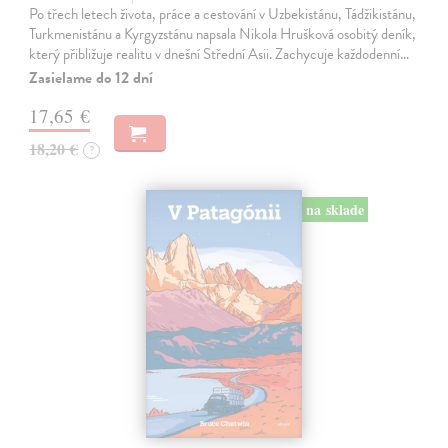
Po třech letech života, práce a cestování v Uzbekistánu, Tádžikistánu,
Turkmenistánu a Kyrgyzstánu napsala Nikola Hrušková osobitý deník,
který přibližuje realitu v dnešní Střední Asii. Zachycuje každodenní…
Zasielame do 12 dní
17,65 €
18,20 €
?
na sklade