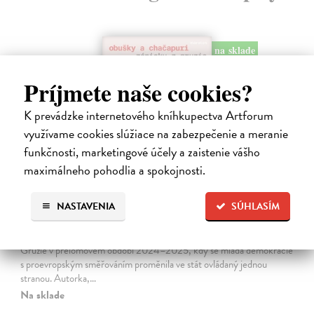
na sklade
novinka
Príjmete naše cookies?
K prevádzke internetového kníhkupectva Artforum
využívame cookies slúžiace na zabezpečenie a meranie
funkčnosti, marketingové účely a zaistenie vášho
maximálneho pohodlia a spokojnosti.
Obušky a chačapuri
NASTAVENIA
SÚHLASÍM
Karlíková Eva
| Kniha
Kniha přináší svědectví o společenské, politické a kulturní situaci
Gruzie v přelomovém období 2024–2025, kdy se mladá demokracie
s proevropským směřováním proměnila ve stát ovládaný jednou
stranou. Autorka,…
Na sklade