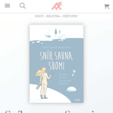
KNIHY
-
BELETRIA
-
CESTOPISY