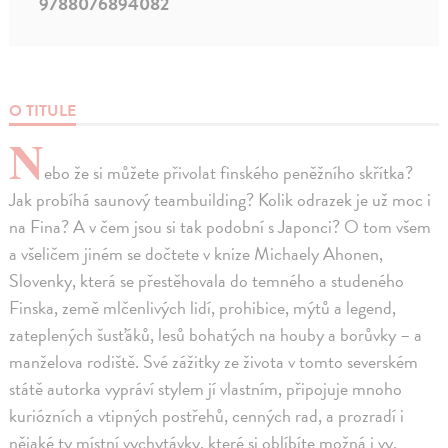
9788076894082
O TITULE
N
ebo že si můžete přivolat finského peněžního skřítka?
Jak probíhá saunový teambuilding? Kolik odrazek je už moc i
na Fina? A v čem jsou si tak podobní s Japonci? O tom všem
a všeličem jiném se dočtete v knize Michaely Ahonen,
Slovenky, která se přestěhovala do temného a studeného
Finska, země mlčenlivých lidí, prohibice, mýtů a legend,
zateplených šusťáků, lesů bohatých na houby a borůvky – a
manželova rodiště. Své zážitky ze života v tomto severském
státě autorka vypráví stylem jí vlastním, připojuje mnoho
kuriózních a vtipných postřehů, cenných rad, a prozradí i
nějaké ty místní vychytávky, které si oblíbíte možná i vy.