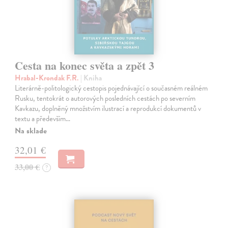
Cesta na konec světa a zpět 3
Hrabal-Krondak F.R.
| Kniha
Literárně-politologický cestopis pojednávající o současném reálném
Rusku, tentokrát o autorových posledních cestách po severním
Kavkazu, doplněný množstvím ilustrací a reprodukcí dokumentů v
textu a především…
Na sklade
32,01 €
33,00 €
?