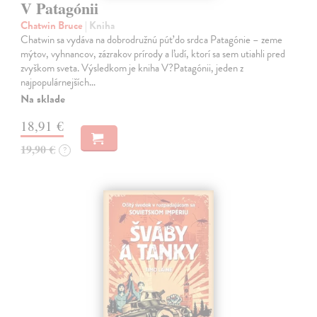
V Patagónii
Chatwin Bruce
| Kniha
Chatwin sa vydáva na dobrodružnú púť do srdca Patagónie – zeme
mýtov, vyhnancov, zázrakov prírody a ľudí, ktorí sa sem utiahli pred
zvyškom sveta. Výsledkom je kniha V?Patagónii, jeden z
najpopulárnejších…
Na sklade
18,91 €
19,90 €
?