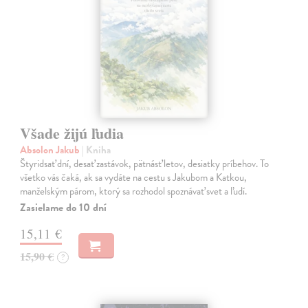
Všade žijú ľudia
Absolon Jakub
| Kniha
Štyridsať dní, desať zastávok, pätnásť letov, desiatky príbehov. To
všetko vás čaká, ak sa vydáte na cestu s Jakubom a Katkou,
manželským párom, ktorý sa rozhodol spoznávať svet a ľudí.
Zasielame do 10 dní
15,11 €
15,90 €
?