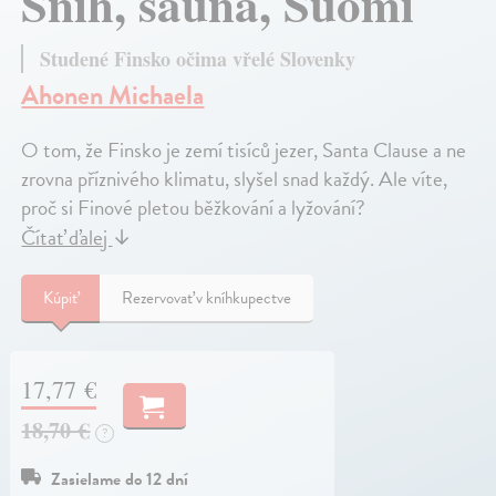
Sníh, sauna, Suomi
Studené Finsko očima vřelé Slovenky
Ahonen Michaela
O tom, že Finsko je zemí tisíců jezer, Santa Clause a ne
zrovna příznivého klimatu, slyšel snad každý. Ale víte,
proč si Finové pletou běžkování a lyžování?
Čítať ďalej
↓
Kúpiť
Rezervovať v kníhkupectve
17,77 €
18,70 €
?
Zasielame do 12 dní