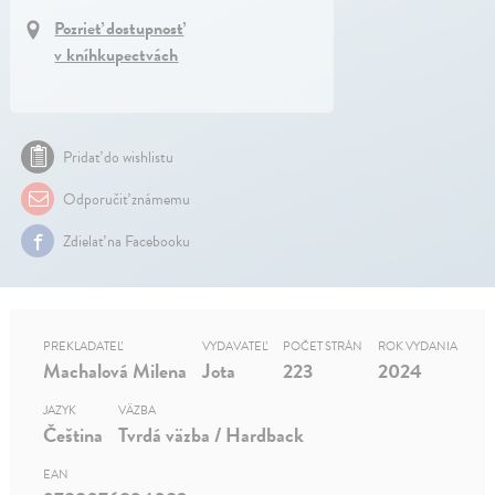
Pozrieť dostupnosť
v kníhkupectvách
Pridať do wishlistu
Odporučiť známemu
Zdielať na Facebooku
PREKLADATEĽ
VYDAVATEĽ
POČET STRÁN
ROK VYDANIA
Machalová Milena
Jota
223
2024
JAZYK
VÄZBA
Čeština
Tvrdá väzba / Hardback
EAN