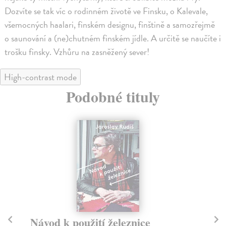
Dozvíte se tak víc o rodinném životě ve Finsku, o Kalevale,
všemocných haalari, finském designu, finštině a samozřejmě
o saunování a (ne)chutném finském jídle. A určitě se naučíte i
trošku finsky. Vzhůru na zasněžený sever!
High-contrast mode
Podobné tituly
Návod k použití železnice
O