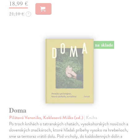
18,99 €
21,10 €
?
na sklade
Doma
Pilátová Veronika, Koklesová Miška (ed.)
| Kniha
Po troch knihách o tatranských chatách, vysokohorských nosičoch a
slovenských značkároch, ktoré hľadali príbehy vysoko na hrebeňoch,
sme sa tentoraz vrátili dolu. Pod vrcholy, do každodenných dolín a