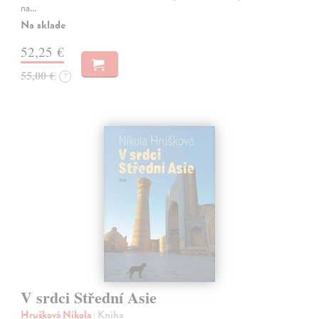
na…
Na sklade
52,25 €
55,00 €
?
V srdci Střední Asie
Hrušková Nikola
| Kniha