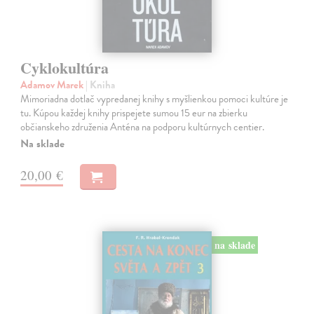
Cyklokultúra
Adamov Marek
| Kniha
Mimoriadna dotlač vypredanej knihy s myšlienkou pomoci kultúre je
tu. Kúpou každej knihy prispejete sumou 15 eur na zbierku
občianskeho združenia Anténa na podporu kultúrnych centier.
Na sklade
20,00 €
na sklade