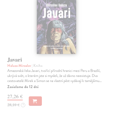
Javari
Haluza Miroslav
| Kniha
Amazonská řeka Javari, tvořící přírodní hranici mezi Peru a Brazílií,
ukrývá svět, o kterém jste si mysleli, že už dávno neexistuje. Dva
cestovatelé Mirek a Simon se na vlastní pěst vydávají k tamějšímu…
Zasielame do 12 dní
27,26 €
28,10 €
?