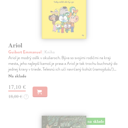
Ariol
Guibert Emmanuel
| Kniha
Ariol je modrý oslík v okuliaroch. Býva so svojimi rodičmi na kraji
mesta, jeho najlepší kamoš je prasa a Ariol je tak trochu buchnutý do
jednej kravy v triede. Telesnú ich učí navrčaný kohút (namojdušu!)…
Na sklade
17,10 €
18,00 €
?
na sklade