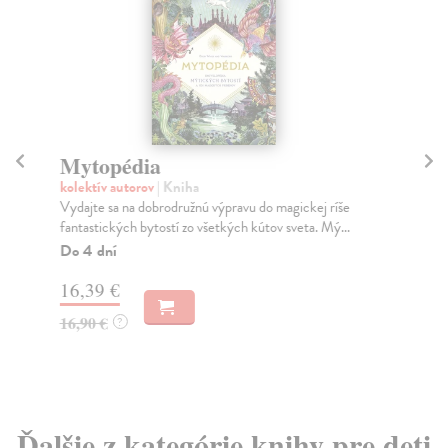
Mytopédia
St
ml
kolektív autorov
| Kniha
Vydajte sa na dobrodružnú výpravu do magickej ríše
Ga
fantastických bytostí zo všetkých kútov sveta. Mý...
Spo
kto
Do 4 dní
Do
16,39 €
12
16,90 €
?
13
Ďalšie z kategórie knihy pre deti