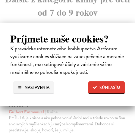
od 7 do 9 rokov
Príjmete naše cookies?
na sklade
K prevádzke internetového kníhkupectva Artforum
novinka
využívame cookies slúžiace na zabezpečenie a meranie
funkčnosti, marketingové účely a zaistenie vášho
maximálneho pohodlia a spokojnosti.
NASTAVENIA
SÚHLASÍM
Ariol 4
Guibert Emmanuel
| Kniha
PEŤULA je krásna a ako pekne vonia! Ariol sedí v triede rovno za ňou
a vo svojich myšlienkach ju zasýpa komplimentami. Dokonca si
predstavuje, ako jej hovorí, že ju miluje.