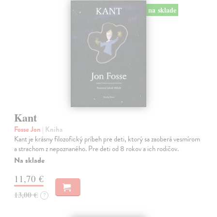
na sklade
Kant
Fosse Jon
| Kniha
Kant je krásny filozofický príbeh pre deti, ktorý sa zaoberá vesmírom
a strachom z nepoznaného. Pre deti od 8 rokov a ich rodičov.
Na sklade
11,70 €
13,00 €
?