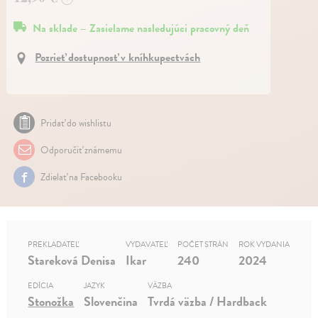
Na sklade – Zasielame nasledujúci pracovný deň
Pozrieť dostupnosť v kníhkupectvách
Pridať do wishlistu
Odporučiť známemu
Zdielať na Facebooku
PREKLADATEĽ
VYDAVATEĽ
POČET STRÁN
ROK VYDANIA
Stareková Denisa
Ikar
240
2024
EDÍCIA
JAZYK
VÄZBA
Stonožka
Slovenčina
Tvrdá väzba / Hardback