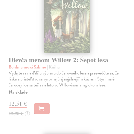
Dievča menom Willow 2: Šepot lesa
Bohlmannová Sabine
| Kniha
Vydajte sa na ďalšiu výpravu do čarovného lesa a presvedčte sa, že
láska a priateľstvo sa vyrovnajú aj najsilnejším kúzlam. Štyri malé
čarodejnice sa tešia na leto vo Willowinom magickom lese.
Na sklade
12,51 €
12,90 €
?