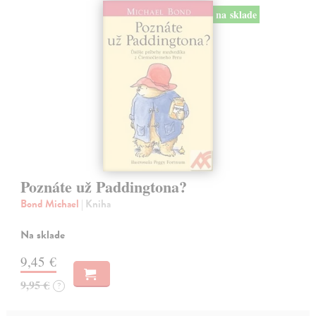
na sklade
Poznáte už Paddingtona?
Bond Michael
| Kniha
Na sklade
9,45 €
9,95 €
?