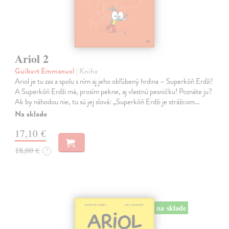
Ariol 2
Guibert Emmanuel
| Kniha
Ariol je tu zas a spolu s ním aj jeho obľúbený hrdina – Superkôň Erdži!
A Superkôň Erdži má, prosím pekne, aj vlastnú pesničku! Poznáte ju?
Ak by náhodou nie, tu sú jej slová: „Superkôň Erdži je strážcom…
Na sklade
17,10 €
18,00 €
?
na sklade