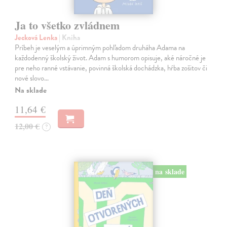
Ja to všetko zvládnem
Jecková Lenka
| Kniha
Príbeh je veselým a úprimným pohľadom druháha Adama na
každodenný školský život. Adam s humorom opisuje, aké náročné je
pre neho ranné vstávanie, povinná školská dochádzka, hŕba zošitov či
nové slovo…
Na sklade
11,64 €
12,00 €
?
na sklade