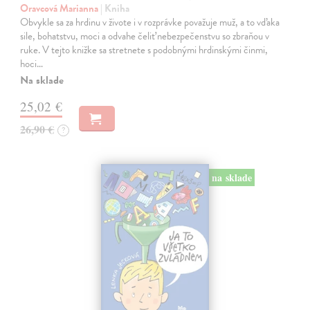
Oravcová Marianna
| Kniha
Obvykle sa za hrdinu v živote i v rozprávke považuje muž, a to vďaka
sile, bohatstvu, moci a odvahe čeliť nebezpečenstvu so zbraňou v
ruke. V tejto knižke sa stretnete s podobnými hrdinskými činmi,
hoci…
Na sklade
25,02 €
26,90 €
?
na sklade