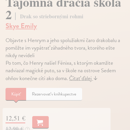
Tajomná dračia škola
2
Drak so striebornými rohmi
Skye Emily
Objavte s Henrym a jeho spolužiakmi čaro drakobalu a
pomôžte im vypátrať záhadného tvora, ktorého ešte
nikdy nevideli
Po tom, čo Henry našiel Fénixa, s ktorým okamžite
nadviazal magické puto, sa v škole na ostrove Sedem
ohňov konečne cíti ako doma.
Čítať ďalej
↓
Kúpiť
Rezervovať v kníhkupectve
12,51 €
12,90 €
?