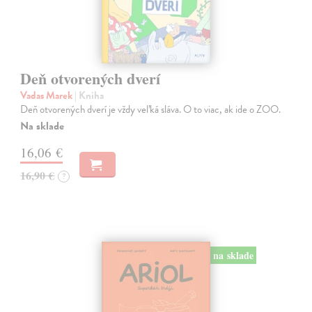
Deň otvorených dverí
Vadas Marek
| Kniha
Deň otvorených dverí je vždy veľká sláva. O to viac, ak ide o ZOO.
Na sklade
16,06 €
16,90 €
?
na sklade