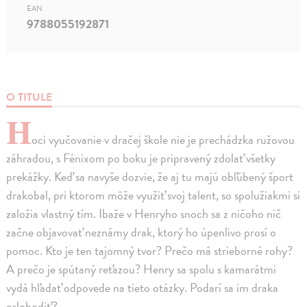
EAN
9788055192871
O TITULE
H
oci vyučovanie v dračej škole nie je prechádzka ružovou
záhradou, s Fénixom po boku je pripravený zdolať všetky
prekážky. Keď sa navyše dozvie, že aj tu majú obľúbený šport
drakobal, pri ktorom môže využiť svoj talent, so spolužiakmi si
založia vlastný tím. Ibaže v Henryho snoch sa z ničoho nič
začne objavovať neznámy drak, ktorý ho úpenlivo prosí o
pomoc. Kto je ten tajomný tvor? Prečo má strieborné rohy?
A prečo je spútaný reťazou? Henry sa spolu s kamarátmi
vydá hľadať odpovede na tieto otázky. Podarí sa im draka
oslobodiť?