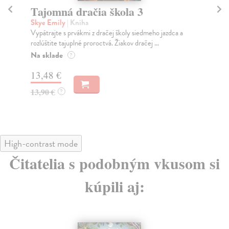
Tajomná dračia škola 3
T
Skye Emily
| Kniha
Sk
Vypátrajte s prvákmi z dračej školy siedmeho jazdca a
Pos
rozlúštite tajuplné proroctvá. Žiakov dračej ...
ost
Na sklade
Na
?
13,48 €
16
13,90 €
16
?
High-contrast mode
Čitatelia s podobným vkusom si
kúpili aj: