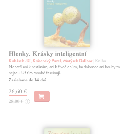
Hlenky. Krásky inteligentní
Kubásek Jiří, Krásenský Pavel, Matýsek Dalibor
| Kniha
Nepatří ani k rostlinám, ani k živočichům, ba dokonce ani houby to
nejsou. Už tím mnohé fascinují.
Zasielame do 14 dní
26,60 €
28,00 €
?