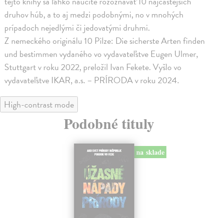
tejto knihy sa ľahko naučíte rozoznávať 10 najčastejších
druhov húb, a to aj medzi podobnými, no v mnohých
prípadoch nejedlými či jedovatými druhmi.
Z nemeckého originálu 10 Pilze: Die sicherste Arten finden
und bestimmen vydaného vo vydavateľstve Eugen Ulmer,
Stuttgart v roku 2022, preložil Ivan Fekete. Vyšlo vo
vydavateľstve IKAR, a.s. – PRÍRODA v roku 2024.
High-contrast mode
Podobné tituly
na sklade