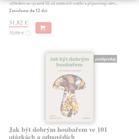
vzhledem se výrazně liší od ostatních rostlin a připomínají nám…
Zasielame do 12 dní
31,82 €
32,80 €
?
predpredaj
Jak být dobrým houbařem ve 101
otázkách a odpovědích