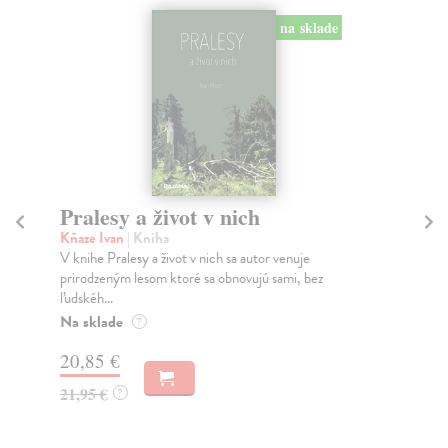
na sklade
Pralesy a život v nich
St
v 
Kňaze Ivan
| Kniha
V knihe Pralesy a život v nich sa autor venuje
Kol
prirodzeným lesom ktoré sa obnovujú sami, bez
Dve
ľudskéh...
– 
SLO
Na sklade
?
Do
20,85 €
38
21,95 €
?
39