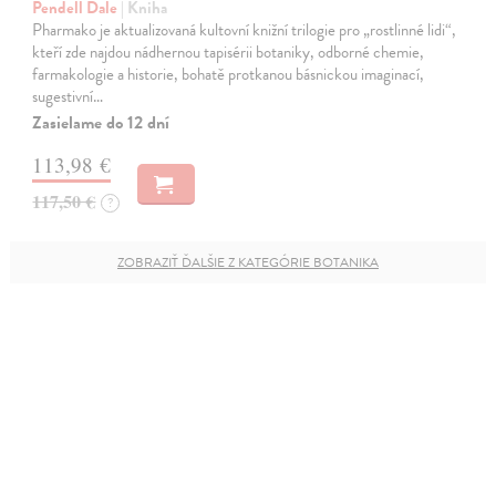
Pendell Dale
| Kniha
Pharmako je aktualizovaná kultovní knižní trilogie pro „rostlinné lidi“,
kteří zde najdou nádhernou tapisérii botaniky, odborné chemie,
farmakologie a historie, bohatě protkanou básnickou imaginací,
sugestivní…
Zasielame do 12 dní
113,98 €
117,50 €
?
ZOBRAZIŤ ĎALŠIE Z KATEGÓRIE BOTANIKA