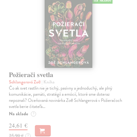
Požierači svetla
Schlangerová Zoë
| Kniha
Čo ak svet rastlín nie je tichý, pasívny a jednoduchý, ale plný
komunikácie, pamäti, stratégií a emócií, ktoré sme doteraz
nepoznali? Oceňovaná novinárka Zoë Schlangerová v Požieračoch
svetla berie čitateľa…
Na sklade
?
24,61 €
25,90 €
?