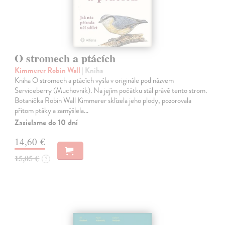
O stromech a ptácích
Kimmerer Robin Wall
| Kniha
Kniha O stromech a ptácích vyšla v originále pod názvem
Serviceberry (Muchovník). Na jejím počátku stál právě tento strom.
Botanička Robin Wall Kimmerer sklízela jeho plody, pozorovala
přitom ptáky a zamýšlela…
Zasielame do 10 dní
14,60 €
15,05 €
?