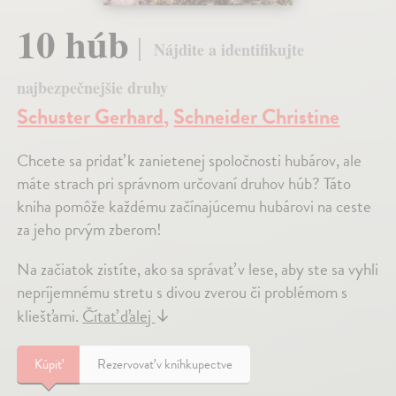
10 húb
Nájdite a identifikujte
najbezpečnejšie druhy
Schuster Gerhard
,
Schneider Christine
Chcete sa pridať k zanietenej spoločnosti hubárov, ale
máte strach pri správnom určovaní druhov húb? Táto
kniha pomôže každému začínajúcemu hubárovi na ceste
za jeho prvým zberom!
Na začiatok zistíte, ako sa správať v lese, aby ste sa vyhli
nepríjemnému stretu s divou zverou či problémom s
kliešťami.
Čítať ďalej
↓
Kúpiť
Rezervovať v kníhkupectve