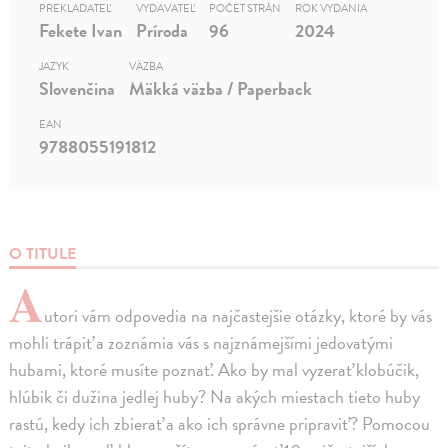
PREKLADATEĽ
VYDAVATEĽ
POČET STRÁN
ROK VYDANIA
Fekete Ivan
Príroda
96
2024
JAZYK
VÄZBA
Slovenčina
Mäkká väzba / Paperback
EAN
9788055191812
O TITULE
A
utori vám odpovedia na najčastejšie otázky, ktoré by vás
mohli trápiť a zoznámia vás s najznámejšími jedovatými
hubami, ktoré musíte poznať. Ako by mal vyzerať klobúčik,
hlúbik či dužina jedlej huby? Na akých miestach tieto huby
rastú, kedy ich zbierať a ako ich správne pripraviť? Pomocou