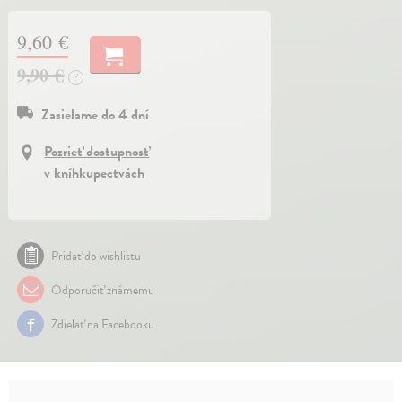
9,60 €
9,90 €
?
Zasielame do 4 dní
Pozrieť dostupnosť
v kníhkupectvách
Pridať do wishlistu
Odporučiť známemu
Zdielať na Facebooku