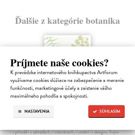
Ďalšie z kategórie botanika
Príjmete naše cookies?
K prevádzke internetového kníhkupectva Artforum
využívame cookies slúžiace na zabezpečenie a meranie
funkčnosti, marketingové účely a zaistenie vášho
maximálneho pohodlia a spokojnosti.
Kapradiny
NASTAVENIA
SÚHLASÍM
Sundin Anton, Gunnarssonová Elisabeth Svalin
| Kniha
Jakmile se jednou začnete o kapradiny zajímat, uvidíte je úplně všude
– v přírodě i v zahradách, v interiérech, v umění i v designu. Svým