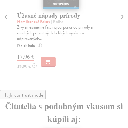
Úžasné nápady prírody
T
Hamiltonová Kristy
| Kniha
Dav
Živý a nesmierne fascinujúci ponor do prírody a
Ako
mnohých prevratných ľudských vynálezov
ľuď
inšpirovaných...
Do
Na sklade
?
12
17,96 €
12
18,90 €
?
High-contrast mode
Čitatelia s podobným vkusom si
kúpili aj: