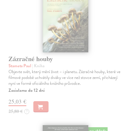
Zázračné houby
Stamets Paul
| Kniha
Objevte svět, který mění život – i planetu. Zázračné houby, které ve
filmové podobě uchvátily diváky ve více než stovce zemí, přicházejí
nyní ve formě oficiálního knižního průvodce.
Zasielame do 12 dní
25,03 €
25,80 €
?
na sklade