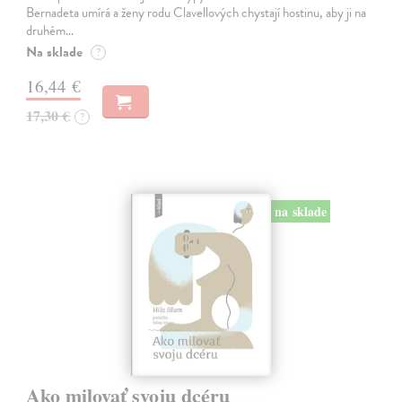
Bernadeta umírá a ženy rodu Clavellových chystají hostinu, aby ji na
druhém…
Na sklade
?
16,44 €
17,30 €
?
na sklade
Ako milovať svoju dcéru