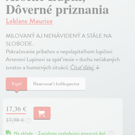
Dôverné priznania
Leblanc Maurice
MILOVANÝ AJ NENÁVIDENÝ A STÁLE NA
SLOBODE.
Pokračovanie príbehov o nepolapiteľnom lupičovi
Arsenovi Lupinovi sa opäť nesie v duchu nečakaných
zvratov a humorných situácií.
Čítať ďalej
↓
Kúpiť
Rezervovať v kníhkupectve
17,36 €
17,90 €
?
Na sklade – Zasielame nasledujúci pracovný deň
?