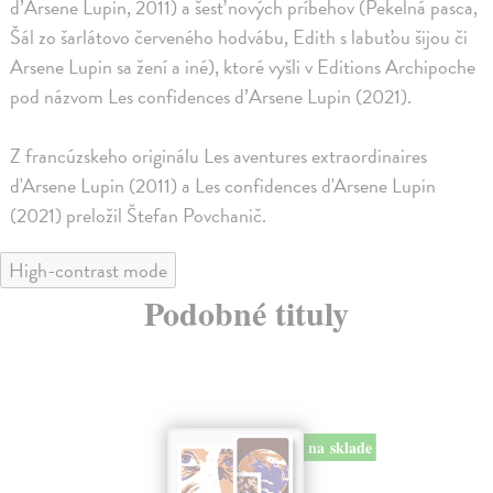
d’Arsene Lupin, 2011) a šesť nových príbehov (Pekelná pasca,
Šál zo šarlátovo červeného hodvábu, Edith s labuťou šijou či
Arsene Lupin sa žení a iné), ktoré vyšli v Editions Archipoche
pod názvom Les confidences d’Arsene Lupin (2021).
Z francúzskeho originálu Les aventures extraordinaires
d'Arsene Lupin (2011) a Les confidences d'Arsene Lupin
(2021) preložil Štefan Povchanič.
High-contrast mode
Podobné tituly
na sklade