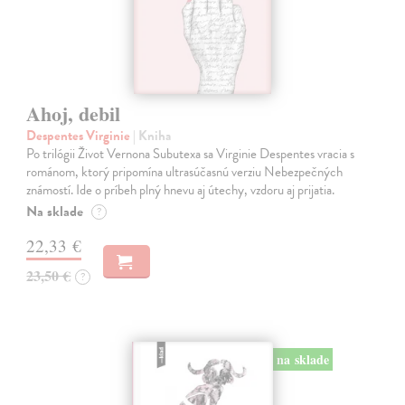
Ahoj, debil
Despentes Virginie
| Kniha
Po trilógii Život Vernona Subutexa sa Virginie Despentes vracia s
románom, ktorý pripomína ultrasúčasnú verziu Nebezpečných
známostí. Ide o príbeh plný hnevu aj útechy, vzdoru aj prijatia.
Na sklade
?
22,33 €
23,50 €
?
na sklade