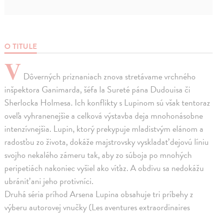
O TITULE
V
Dôverných priznaniach znova stretávame vrchného
inšpektora Ganimarda, šéfa la Sureté pána Dudouisa či
Sherlocka Holmesa. Ich konflikty s Lupinom sú však tentoraz
oveľa vyhranenejšie a celková výstavba deja mnohonásobne
intenzívnejšia. Lupin, ktorý prekypuje mladistvým elánom a
radosťou zo života, dokáže majstrovsky vyskladať dejovú líniu
svojho nekalého zámeru tak, aby zo súboja po mnohých
peripetiách nakoniec vyšiel ako víťaz. A obdivu sa nedokážu
ubrániť ani jeho protivníci.
Druhá séria príhod Arsena Lupina obsahuje tri príbehy z
výberu autorovej vnučky (Les aventures extraordinaires