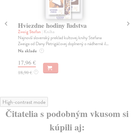
Hviezdne hodiny ľudstva
B
Zweig Stefan
| Kniha
Gr
Najnovší slovenský preklad kultovej knihy Stefana
Po 
Zweiga od Dany Petrigáčovej doplnený o nádherné il...
prí
Na sklade
Do
?
17,96 €
18
18,90 €
19
?
High-contrast mode
Čitatelia s podobným vkusom si
kúpili aj: