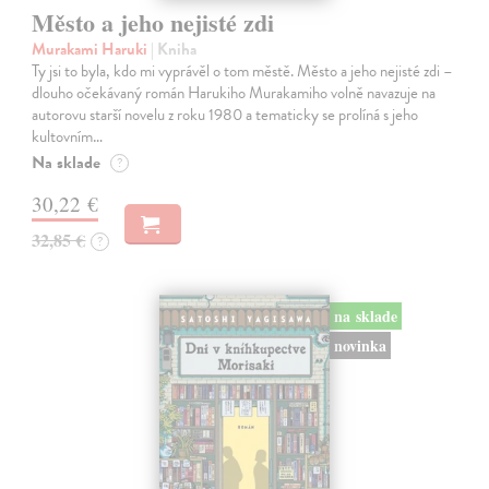
Město a jeho nejisté zdi
Murakami Haruki
| Kniha
Ty jsi to byla, kdo mi vyprávěl o tom městě. Město a jeho nejisté zdi –
dlouho očekávaný román Harukiho Murakamiho volně navazuje na
autorovu starší novelu z roku 1980 a tematicky se prolíná s jeho
kultovním…
Na sklade
?
30,22 €
32,85 €
?
na sklade
novinka