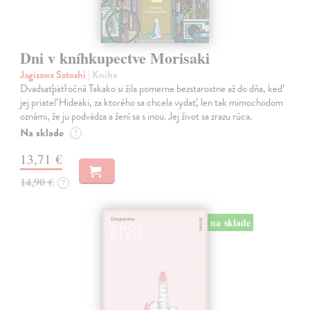
Dni v kníhkupectve Morisaki
Jagisawa Satoshi
| Kniha
Dvadsaťpäťročná Takako si žila pomerne bezstarostne až do dňa, keď
jej priateľ Hideaki, za ktorého sa chcela vydať, len tak mimochodom
oznámi, že ju podvádza a žení sa s inou. Jej život sa zrazu rúca.
Na sklade
?
13,71 €
14,90 €
?
na sklade