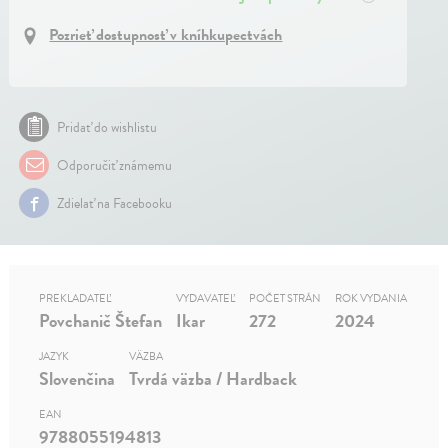
Pozrieť dostupnosť v kníhkupectvách
Pridať do wishlistu
Odporučiť známemu
Zdielať na Facebooku
PREKLADATEĽ
VYDAVATEĽ
POČET STRÁN
ROK VYDANIA
Povchanič Štefan
Ikar
272
2024
JAZYK
VÄZBA
Slovenčina
Tvrdá väzba / Hardback
EAN
9788055194813