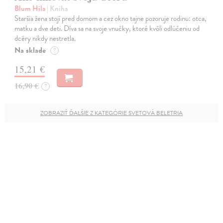
Blum Hila
| Kniha
Staršia žena stojí pred domom a cez okno tajne pozoruje rodinu: otca,
matku a dve deti. Díva sa na svoje vnučky, ktoré kvôli odlúčeniu od
dcéry nikdy nestretla.
Na sklade
?
15,21 €
16,90 €
?
ZOBRAZIŤ ĎALŠIE Z KATEGÓRIE SVETOVÁ BELETRIA