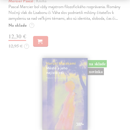
Mercier Pascal
| Kniha
Pascal Mercier bol vždy majstrom filozofického rozprávania. Romány
Nočný vlak do Lisabonu či Váha slov podnietili milióny čitateľov k
zamysleniu sa nad veľkými témami, ako sú identita, sloboda, čas či…
Na sklade
?
12,30 €
12,95 €
?
na sklade
novinka