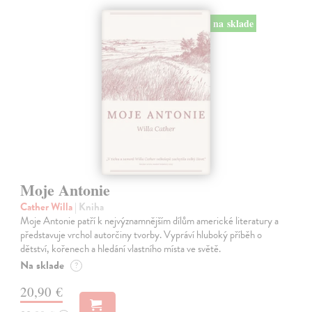
na sklade
Moje Antonie
Cather Willa
| Kniha
Moje Antonie patří k nejvýznamnějším dílům americké literatury a
představuje vrchol autorčiny tvorby. Vypráví hluboký příběh o
dětství, kořenech a hledání vlastního místa ve světě.
Na sklade
?
20,90 €