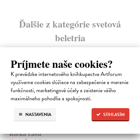
Ďalšie z kategórie svetová
beletria
na sklade
Príjmete naše cookies?
K prevádzke internetového kníhkupectva Artforum
využívame cookies slúžiace na zabezpečenie a meranie
funkčnosti, marketingové účely a zaistenie vášho
maximálneho pohodlia a spokojnosti.
NASTAVENIA
SÚHLASÍM
Rieka času