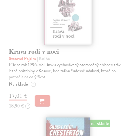
Krava rodí v noci
Statovci Pajtim
| Kniha
Píše sa rok 1996. Vo Fínsku vychovávaný osemročný chlapec trávi
letné prázdniny v Kosove, kde zažíva čudesné udalosti, ktoré ho
poznačia na celý život.
Na sklade
?
17,01 €
18,90 €
?
na sklade