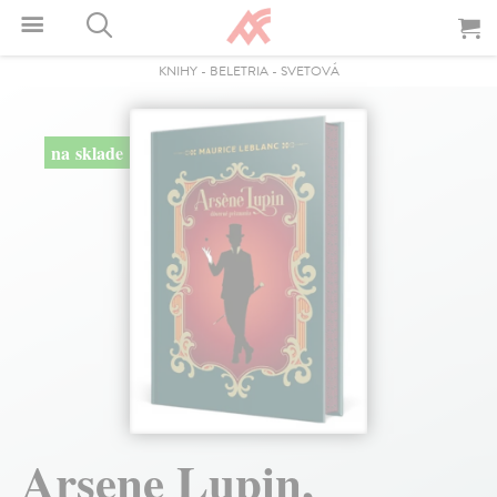
KNIHY
-
BELETRIA
-
SVETOVÁ
na sklade
Arsene Lupin,