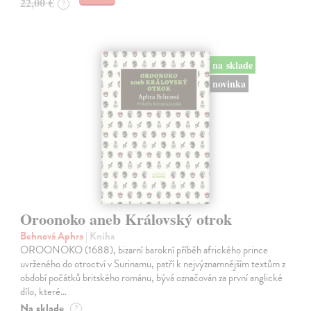
22,00 €
?
na sklade
novinka
Oroonoko aneb Královský otrok
Behnová Aphra
| Kniha
OROONOKO (1688), bizarní barokní příběh afrického prince
uvrženého do otroctví v Surinamu, patří k nejvýznamnějším textům z
období počátků britského románu, bývá označován za první anglické
dílo, které…
Na sklade
?