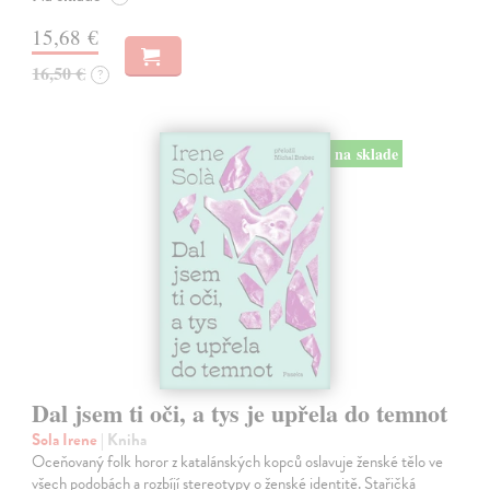
15,68 €
16,50 €
?
na sklade
Dal jsem ti oči, a tys je upřela do temnot
Sola Irene
| Kniha
Oceňovaný folk horor z katalánských kopců oslavuje ženské tělo ve
všech podobách a rozbíjí stereotypy o ženské identitě. Stařičká