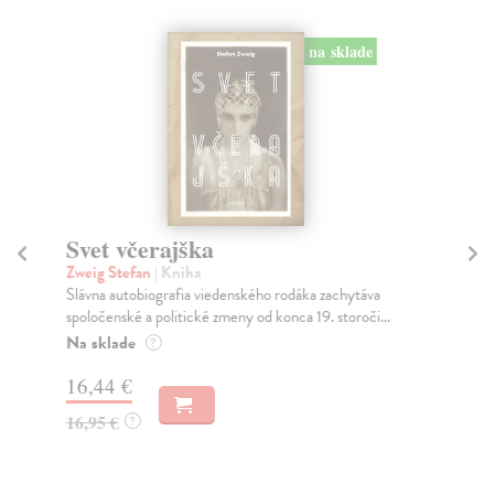
na sklade
Svet včerajška
H
Zweig Stefan
| Kniha
Zw
Slávna autobiografia viedenského rodáka zachytáva
Naj
spoločenské a politické zmeny od konca 19. storoči...
Zwe
Na sklade
Na
?
16,44 €
17
16,95 €
18
?