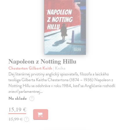
Napoleon z Notting Hillu
Chesterton Gilbert Keith
| Kniha
Dej literárnej prvotiny anglický spisovateľa, filozofa a laického
teológa Gilberta Keitha Chestertona (1874 – 1936) Napoleon z
Notting Hillu sa odohráva v roku 1984, keď sa Angličania rozhodli
zriecť parlamentnej…
Na sklade
?
15,19 €
15,99 €
?