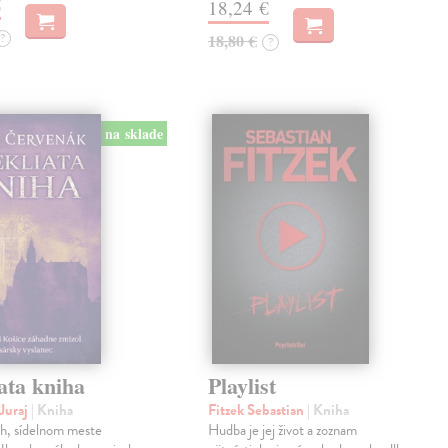
€
18,24 €
?
18,80 €
?
na sklade
ata kniha
Playlist
Juraj
| Kniha
Fitzek Sebastian
| Kniha
ch, sídelnom meste
Hudba je jej život a zoznam