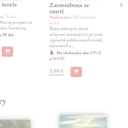
 teorie
Za
Zasnoubena se
mo
smrtí
ana
| Kniha
Ahn
Vrzalová Jana
| Elektronická
Murray je expert na
Nič 
kniha
inách. Teoreticky.
Súk
Řadou dobových, dosud
Star
veřejnosti neznámých či jen zcela
o 10 dní
príp
výjimečně publikovaných snímků,
dokumentů a ...
Do 
Na stiahnutie ako
EPUB
17
a
MOBI
17,
3,99 €
ry