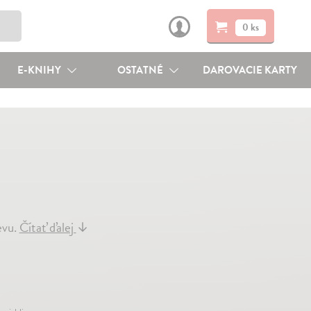
0 ks
E-KNIHY
OSTATNÉ
DAROVACIE KARTY
evu.
Čítať ďalej
↓