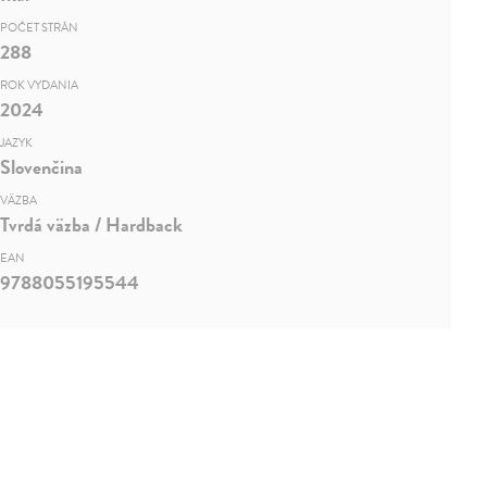
POČET STRÁN
288
ROK VYDANIA
2024
JAZYK
Slovenčina
VÄZBA
Tvrdá väzba / Hardback
EAN
9788055195544