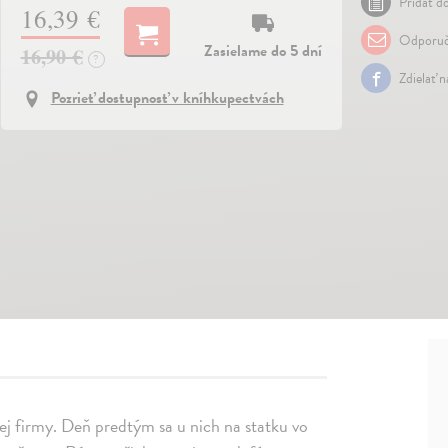
Pridať do
16,39 €
Odporuč
Zasielame do 5 dní
16,90 €
?
Zdielať 
Pozrieť dostupnosť v kníhkupectvách
nej firmy. Deň predtým sa u nich na statku vo