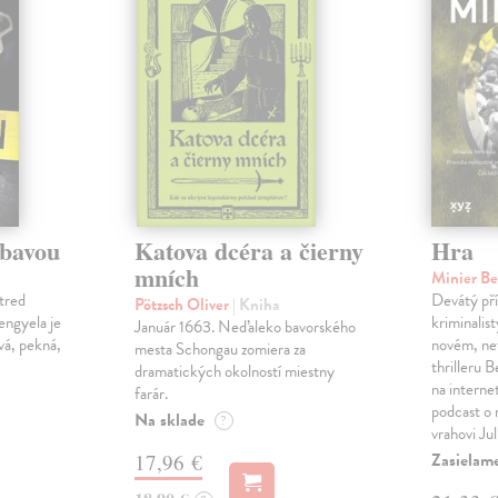
ábavou
Katova dcéra a čierny
Hra
mních
Minier B
tred
Devátý pří
Pötzsch Oliver
| Kniha
Lengyela je
kriminalis
Január 1663. Neďaleko bavorského
vá, pekná,
novém, ne
mesta Schongau zomiera za
thrilleru 
dramatických okolností miestny
na interne
farár.
podcast o
Na sklade
?
vrahovi Ju
Zasielam
17,96 €