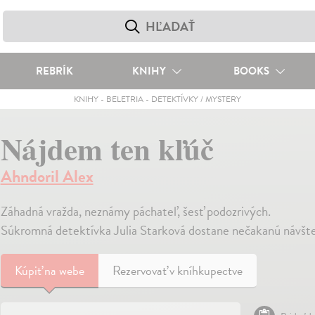
REBRÍK
KNIHY
BOOKS
KNIHY
-
BELETRIA
-
DETEKTÍVKY / MYSTERY
Nájdem ten kľúč
Ahndoril Alex
Záhadná vražda, neznámy páchateľ, šesť podozrivých.
Súkromná detektívka Julia Starková dostane nečakanú návšt
Kúpiť
na webe
Rezervovať v kníhkupectve