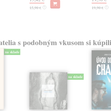
15,90 €
19,90 €
?
?
atelia s podobným vkusom si kúpili
na sklade
na sklade