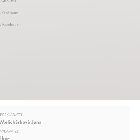
 wishlistu
iť známemu
na Facebooku
PREKLADATEĽ
Melichárková Jana
VYDAVATEĽ
Ikar