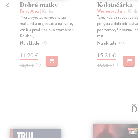
Dobré matky
Kolotočárka
Perry Alex
| Kniha
Wernerová Jana
| Knih
'Ndrangheta, najmocnejšia
Tam, kde sa radosť zo s
mafiánska organizácia na svete,
pohybu a dobrodružstva 
vznikla pred viac ako storočím v
pocitom vyčlenenia. Ta
Kalábrii,...
rasti...
Na sklade
Na sklade
?
?
14,20 €
15,21 €
14,95 €
16,90 €
?
?
Ď