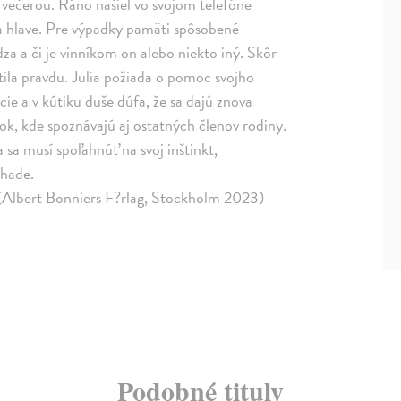
 večerou. Ráno našiel vo svojom telefóne
a hlave. Pre výpadky pamäti spôsobené
a a či je vinníkom on alebo niekto iný. Skôr
istila pravdu. Julia požiada o pomoc svojho
e a v kútiku duše dúfa, že sa dajú znova
ok, kde spoznávajú aj ostatných členov rodiny.
 sa musí spoľahnúť na svoj inštinkt,
áhade.
 (Albert Bonniers F?rlag, Stockholm 2023)
Podobné tituly