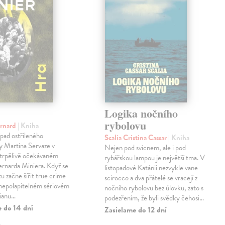
Logika nočního
rybolovu
ernard
| Kniha
pad ostříleného
Scalia Cristina Cassar
| Kniha
ty Martina Servaze v
Nejen pod svícnem, ale i pod
trpělivě očekávaném
rybářskou lampou je největší tma. V
Bernarda Miniera. Když se
listopadové Katánii nezvykle vane
tu začne šířit true crime
scirocco a dva přátelé se vracejí z
 nepolapitelném sériovém
nočního rybolovu bez úlovku, zato s
lianu…
podezřením, že byli svědky čehosi…
e do 14 dní
Zasielame do 12 dní