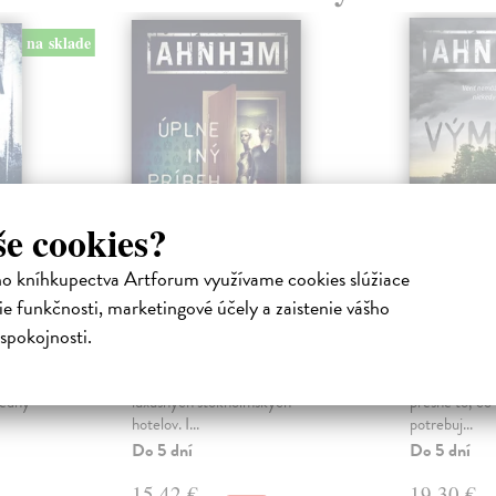
na sklade
še cookies?
ho kníhkupectva Artforum využívame cookies slúžiace
e funkčnosti, marketingové účely a zaistenie vášho
la
Úplne iný príbeh
Výmena
spokojnosti.
ha
Ahnhem Stefan
| Kniha
Ahnhem Ste
trovskej
Známu lifestylovú blogerku nájdu
Veriť nemôže
zavraždenú v apartmáne jedného z
ani sebe. Pori
ledný
luxusných štokholmských
presne to, čo
hotelov. I...
potrebuj...
Do 5 dní
Do 5 dní
15,42 €
19,30 €