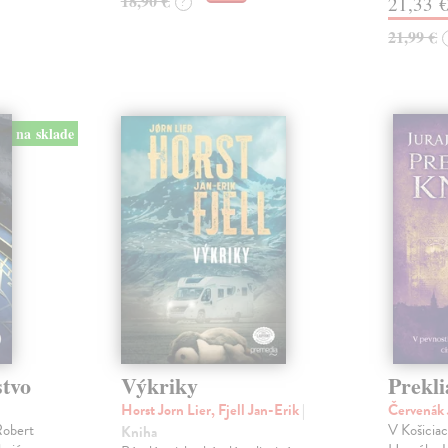
18,90 €
21,33 
?
21,99 €
na sklade
stvo
Výkriky
Prekli
Horst Jorn Lier, Fjell Jan-Erik
|
Červenák 
Robert
V Košicia
Kniha