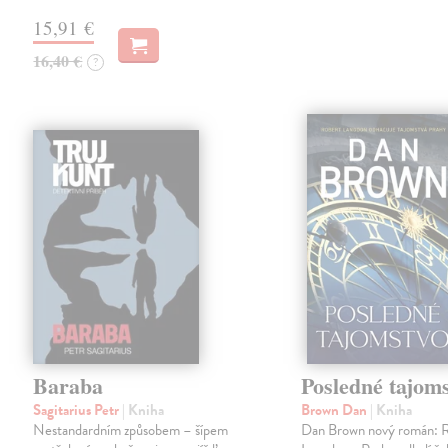
15,91 €
16,40 €
?
Baraba
Posledné tajom
Sagitarius Petr
| Kniha
Brown Dan
| Kniha
Nestandardním způsobem – šípem
Dan Brown nový román: 