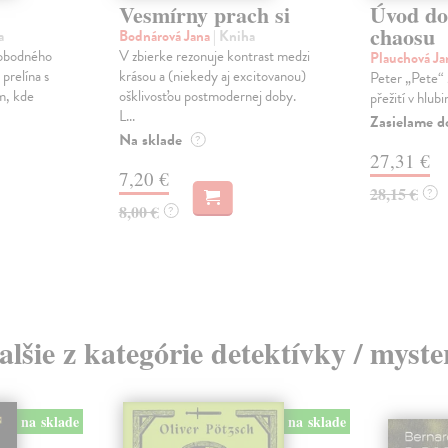
Vesmírny prach si
Úvod do
chaosu
a
Bodnárová Jana
| Kniha
lobodného
V zbierke rezonuje kontrast medzi
Plauchová J
prelína s
krásou a (niekedy aj excitovanou)
Peter „Pete“ 
m, kde
ošklivosťou postmodernej doby.
přežití v hlub
L...
Zasielame d
Na sklade
?
27,31 €
7,20 €
28,15 €
?
8,00 €
?
alšie z kategórie detektívky / myste
na sklade
na sklade