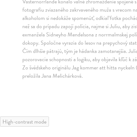
Västernorrlande konalo valné zhromaždenie spojené s
fotografiu zviazaného zakrvaveného muža s vrecom n
alkoholom si nedokáže spomenúť, odkiaľ fotka pochádz
než sa do prípadu zapojí polícia, najme si Juliu, aby z
exmanžela Sidneyho Mendelsona z norrmalmskej políci
dokopy. Spoločne vyrazia do lesov na prepychový stat
Čím dlhšie pátrajú, tým je hádanka zamotanejšia. Julia
pozorovacie schopnosti a logiku, aby objavila kľúč k z
Zo švédskeho originálu Jag kommer att hitta nyckeln
preložila Jana Melichárková.
High-contrast mode