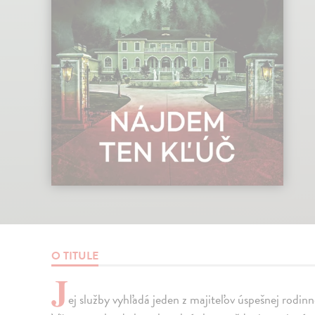
O TITULE
J
ej služby vyhľadá jeden z majiteľov úspešnej rodin