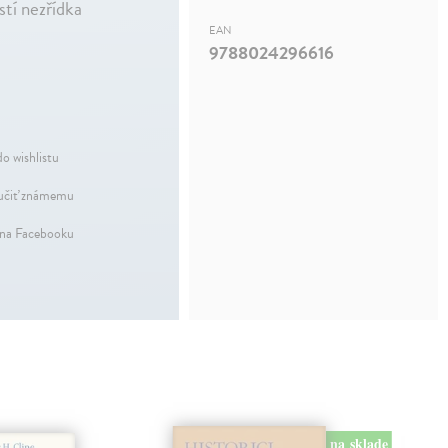
ostí nezřídka
EAN
9788024296616
do wishlistu
čiť známemu
 na Facebooku
na sklade