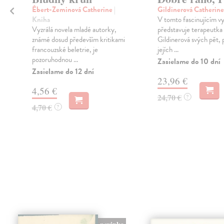
Ébert-Zeminová Catherine
|
Gildinerová Catherin
Kniha
V tomto fascinujícím v
Vyzrálá novela mladé autorky,
představuje terapeutka
známé dosud především kritikami
Gildinerová svých pět, 
francouzské beletrie, je
jejích ...
pozoruhodnou ...
Zasielame do 10 dní
Zasielame do 12 dní
23,96 €
4,56 €
24,70 €
?
4,70 €
?