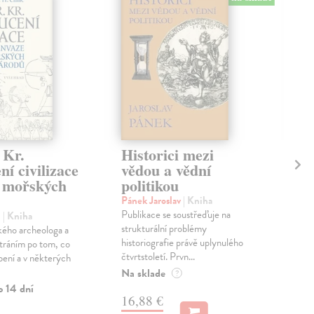
 Kr.
Historici mezi
Kn
í civilizace
vědou a vědní
Pis
e mořských
politikou
Kri
kter
Pánek Jaroslav
| Kniha
pohy
Publikace se soustřeďuje na
.
| Kniha
paří
strukturální problémy
kého archeologa a
Zas
historiografie právě uplynulého
átráním po tom, co
čtvrtstoletí. Prvn...
abení a v některých
18
Na sklade
?
o 14 dní
18,
16,88 €