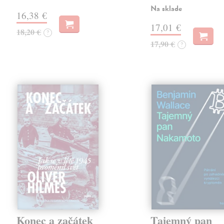
Na sklade
16,38 €
17,01 €
18,20 €
?
17,90 €
?
Konec a začátek
Tajemný pan