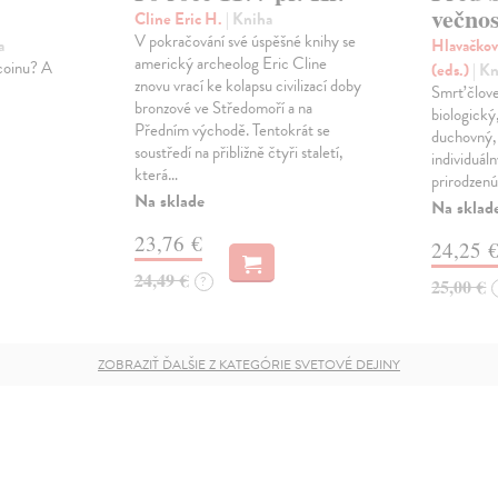
večnos
Cline Eric H.
| Kniha
V pokračování své úspěšné knihy se
a
Hlavačkov
americký archeolog Eric Cline
tcoinu? A
(eds.)
| K
znovu vrací ke kolapsu civilizací doby
Smrť člov
bronzové ve Středomoří a na
biologický
Předním východě. Tentokrát se
duchovný, 
soustředí na přibližně čtyři staletí,
individuál
která…
prirodzenú
Na sklade
Na sklad
23,76 €
24,25 
24,49 €
?
25,00 €
ZOBRAZIŤ ĎALŠIE Z KATEGÓRIE SVETOVÉ DEJINY