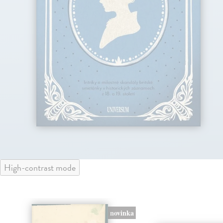
High-contrast mode
novinka
klade