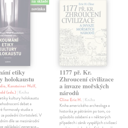
na sklade
novinka
ání etiky
1177 př. Kr.
ry holokaustu
Zhroucení civilizace
a invaze mořských
dio, Kansteiner Wulf,
národů
odd (eds.)
| Kniha
tiky kultury holokaustu
Cline Eric H.
| Kniha
přehodnocení debat a
Kniha amerického archeologa a
ré formovaly studia o
historika je pátráním po tom, co
za poslední čtvrtstoletí. V
způsobilo oslabení a v některých
dním díle se mezinárodní
případech i zánik vyspělých civilizací
ze zakládající generace…