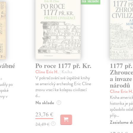
na sklade
vábné
Po roce 1177 př. Kr.
1177 př.
Zhroucen
Cline Eric H.
| Kniha
a invaz
V pokračování své úspěšné knihy
ha
národů
se americký archeolog Eric Cline
udily po
znovu vrací ke kolapsu civilizací
ropské
Cline Eric H
d...
evy v
Kniha americ
Na sklade
?
historika je p
způsobilo osl
23,76 €
příp...
Zasielame d
24,49 €
?