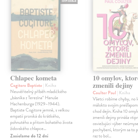
novinka
Chlapec kometa
10 omylov, ktor
zmenili dejiny
Cogitore Baptiste
| Kniha
Neuvěřitelný příběh mladičkého
Coulter Paul
| Kniha
„básníka z Terezína“ Hanuše
Všetci robíme chyby, no 
Hachenburga (1929–1944).
málokto svojím prešľapom
Baptiste Cogitore jemně, s velkou
chod dejín. Kniha 10 omyl
empatií proniká do krátkého,
zmenili dejiny prináša vtip
pohnutého a přitom bohatého života
osviežujúci výber neúmys
židovského chlapce…
pochybení, ktorým sa to p
Zasielame do 12 dní
raz to bol…