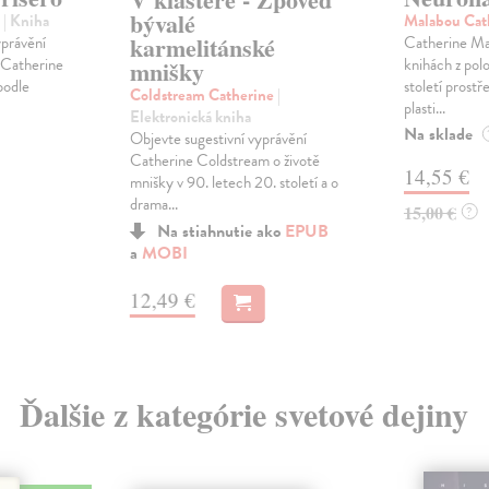
bývalé
e
| Kniha
Malabou Cat
karmelitánské
yprávění
Catherine Ma
 Catherine
knihách z polo
mnišky
podle
století prost
Coldstream Catherine
|
plasti...
Elektronická kniha
Na sklade
Objevte sugestivní vyprávění
Catherine Coldstream o životě
14,55 €
mnišky v 90. letech 20. století a o
drama...
15,00 €
?
Na stiahnutie ako
EPUB
a
MOBI
12,49 €
Ďalšie z kategórie svetové dejiny