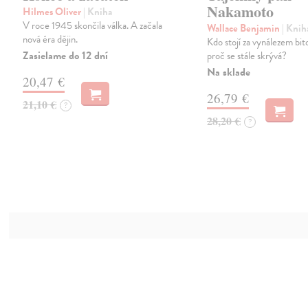
Nakamoto
Hilmes Oliver
| Kniha
V roce 1945 skončila válka. A začala
Wallace Benjamin
| Knih
nová éra dějin.
Kdo stojí za vynálezem bi
Zasielame do 12 dní
proč se stále skrývá?
Na sklade
20,47 €
26,79 €
21,10 €
?
28,20 €
?