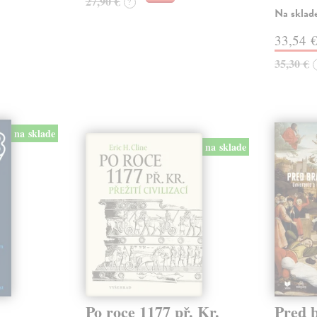
27,90 €
?
Na sklad
33,54 
35,30 €
na sklade
na sklade
Po roce 1177 př. Kr.
Pred 