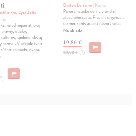
ti
Daston Lorraine
| Kniha
Panoramatické dejiny pravidiel
á Miriam, Lysá Žofia
západného sveta. Pravidlá organizujú
niha
takmer každý aspekt nášho života.
eka má od nepamäti svoj
Na sklade
, právny, etický,
kultúrny, spoločenský aj
19,86 €
ny rozmer. V prírode tvorí
 súčasť kolobehu života.
20,90 €
?
e
€
?