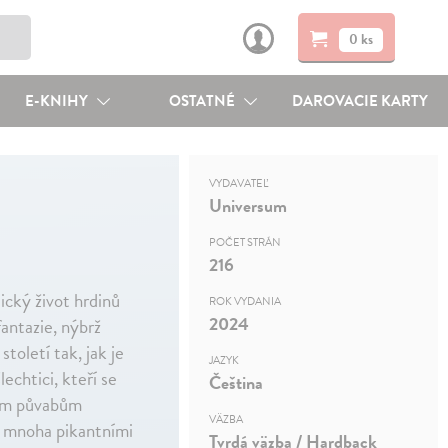
0 ks
E-KNIHY
OSTATNÉ
DAROVACIE KARTY
VYDAVATEĽ
Universum
POČET STRÁN
216
ický život hrdinů
ROK VYDANIA
2024
antazie, nýbrž
toletí tak, jak je
JAZYK
echtici, kteří se
Čeština
svým půvabům
VÄZBA
 s mnoha pikantními
Tvrdá väzba / Hardback