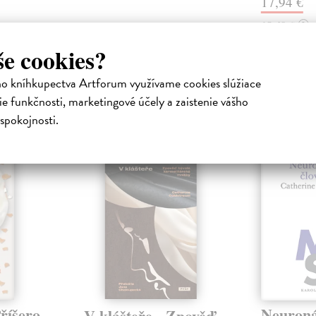
17,94 €
18,49 €
?
še cookies?
ho kníhkupectva Artforum využívame cookies slúžiace
e funkčnosti, marketingové účely a zaistenie vášho
atelia s podobným vkusom si kúpili
spokojnosti.
E-KNIHA
říšero
Neuroná
V klášteře - Zpověď