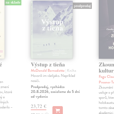
na sklade
predpredaj
é
Výstup z tieňa
Zkoum
kultu
McDonald Bernadette
| Kniha
Hovorili im všelijako. Napríklad
Fogu Clau
nosiči.
len
Presner T
Predpredaj, vychádza
 zmení
Zkoumání e
20.8.2026, zasielame do 5 dní
ov, ktoré
usiluje o 
od vydania
ný a
sporů, kte
elných
holokaustu 
23,72 €
odarilo –
tomto zása
akademici 