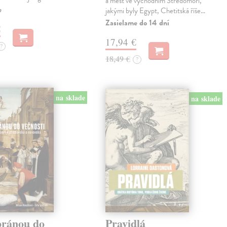
a měst ve východním Středomoří,
e
jakými byly Egypt, Chetitská říše…
Zasielame do 14 dní
€
17,94 €
?
18,49 €
?
na sklade
na sklade
bránou do
Pravidlá