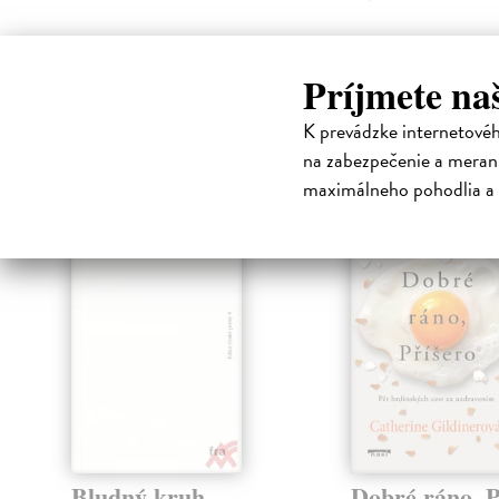
Príjmete na
High-contrast mode
K prevádzke internetové
na zabezpečenie a merani
Čit
maximálneho pohodlia a 
Bludný kruh
Dobré ráno, P