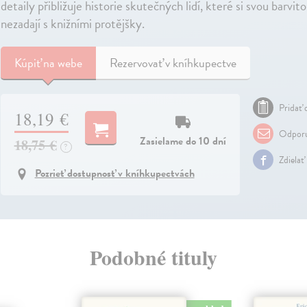
detaily přibližuje historie skutečných lidí, které si svou barvit
nezadají s knižními protějšky.
Kúpiť
na webe
Rezervovať v kníhkupectve
Pridať 
18,19 €
Odporu
Zasielame do 10 dní
18,75 €
?
Zdielať
Pozrieť dostupnosť v kníhkupectvách
Podobné tituly