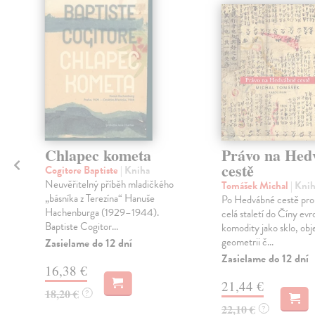
nka
Chlapec kometa
Právo na Hed
cestě
Cogitore Baptiste
| Kniha
Neuvěřitelný příběh mladičkého
Tomášek Michal
| Kni
„básníka z Terezína“ Hanuše
Po Hedvábné cestě pro
Hachenburga (1929–1944).
í
celá staletí do Číny ev
Baptiste Cogitor...
komodity jako sklo, obj
geometrii č...
Zasielame do 12 dní
Zasielame do 12 dní
16,38 €
21,44 €
18,20 €
?
22,10 €
?