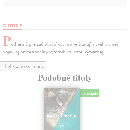
O TITULE
P
odnetná pre začiatočníkov, no veľa zaujímavého v nej
objaví aj profesionálny výtarník, či učiteľ výtvarnej.
High-contrast mode
Podobné tituly
na sklade