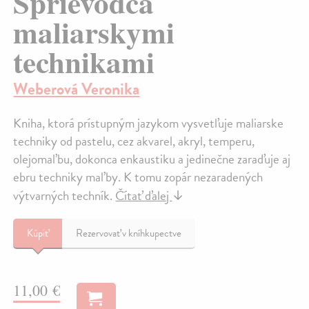
Sprievodca
maliarskymi
technikami
Weberová Veronika
Kniha, ktorá prístupným jazykom vysvetľuje maliarske
techniky od pastelu, cez akvarel, akryl, temperu,
olejomaľbu, dokonca enkaustiku a jedinečne zaraďuje aj
ebru techniky maľby. K tomu zopár nezaradených
výtvarných techník.
Čítať ďalej
↓
Kúpiť
Rezervovať v kníhkupectve
11,00 €