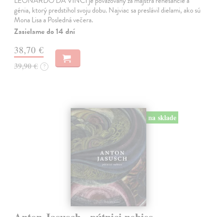
LEONARDO DA VINCI je považovaný za majstra renesancie a
génia, ktorý predstihol svoju dobu. Najviac sa preslávil dielami, ako sú
Mona Lisa a Posledná večera.
Zasielame do 14 dní
38,70 €
39,90 €
?
na sklade
Anton Jasusch - pútnici nebies