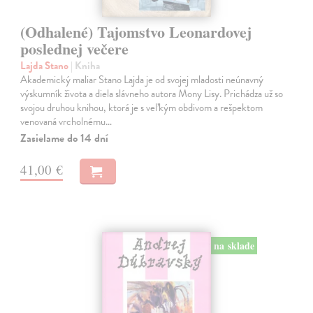
(Odhalené) Tajomstvo Leonardovej
poslednej večere
Lajda Stano
| Kniha
Akademický maliar Stano Lajda je od svojej mladosti neúnavný
výskumník života a diela slávneho autora Mony Lisy. Prichádza už so
svojou druhou knihou, ktorá je s veľkým obdivom a rešpektom
venovaná vrcholnému…
Zasielame do 14 dní
41,00 €
na sklade