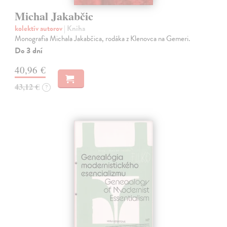
Michal Jakabčic
kolektív autorov
| Kniha
Monografia Michala Jakabčica, rodáka z Klenovca na Gemeri.
Do 3 dní
40,96 €
43,12 €
?