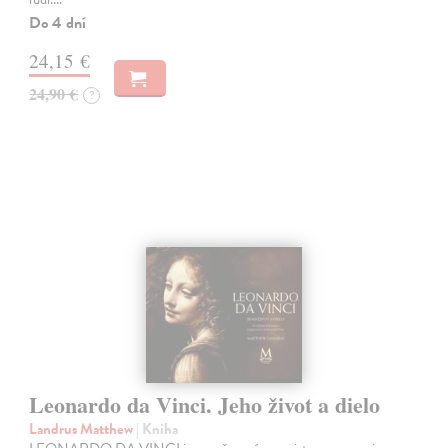
Do 4 dní
24,15 €
24,90 €
?
Leonardo da Vinci. Jeho život a dielo
Landrus Matthew
| Kniha