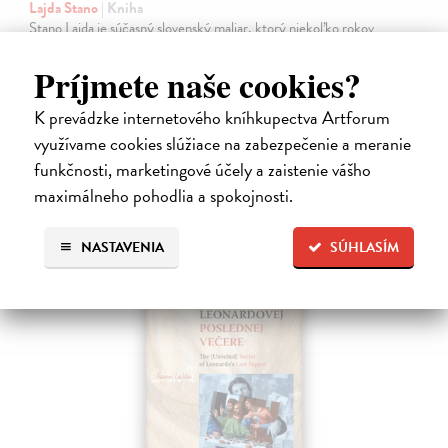
Lajda Stano
| Kniha
Stano Lajda je súčasný slovenský maliar, ktorý niekoľko rokov
systematicky pracoval na rekonštrukcii ikonickej Poslednej večere,
čo ho inšpirovalo k napísaniu tejto knihy. Odkrýva pred nami silné i
Príjmete naše cookies?
slabé…
Na sklade
K prevádzke internetového kníhkupectva Artforum
využívame cookies slúžiace na zabezpečenie a meranie
31,92 €
funkčnosti, marketingové účely a zaistenie vášho
39,90 €
?
maximálneho pohodlia a spokojnosti.
NASTAVENIA
SÚHLASÍM