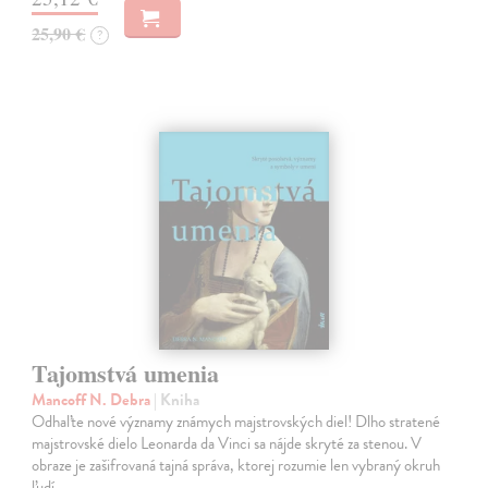
25,90 €
?
Tajomstvá umenia
Mancoff N. Debra
| Kniha
Odhaľte nové významy známych majstrovských diel! Dlho stratené
majstrovské dielo Leonarda da Vinci sa nájde skryté za stenou. V
obraze je zašifrovaná tajná správa, ktorej rozumie len vybraný okruh
ľudí.…