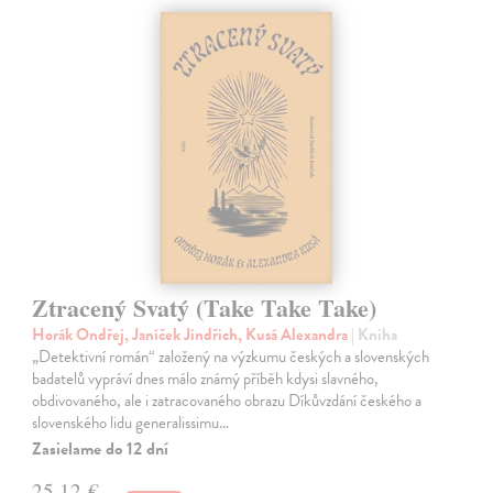
Ztracený Svatý (Take Take Take)
Horák Ondřej, Janíček Jindřich, Kusá Alexandra
| Kniha
„Detektivní román“ založený na výzkumu českých a slovenských
badatelů vypráví dnes málo známý příběh kdysi slavného,
obdivovaného, ale i zatracovaného obrazu Díkůvzdání českého a
slovenského lidu generalissimu…
Zasielame do 12 dní
25,12 €