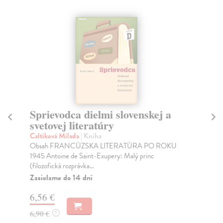
Sprievodca dielmi slovenskej a
Pa
svetovej literatúry
We
His
Caltíková Milada
| Kniha
dru
Obsah FRANCÚZSKA LITERATÚRA PO ROKU
1945 Antoine de Saint-Exupery: Malý princ
Do
(filozofická rozprávka...
14
Zasielame do 14 dní
15
6,56 €
6,90 €
?