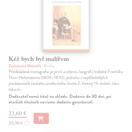
Kéž bych byl malířem
Zemanová Marcela
| Kniha
Předkládaná monografie je první ucelenou biografií hraběte Františka
Thun-Hohensteina (1809–1870), jednoho z nejdůležitějších
představitelů českého uměleckého života 2. třetiny 19. století. Jako
taková…
Dodávateľ nemá titul na sklade. Dodanie do 30 dní, pri
starších tituloch nevieme dodanie garantovať.
22,60 €
23,30 €
?