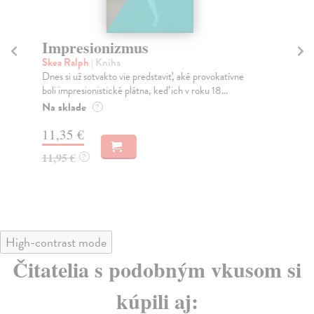
Impresionizmus
J
Skea Ralph
| Kniha
Ga
Dnes si už sotvakto vie predstaviť, aké provokatívne
Prv
boli impresionistické plátna, keď ich v roku 18...
199
Na sklade
Za
?
11,35 €
20
11,95 €
?
High-contrast mode
Čitatelia s podobným vkusom si
kúpili aj: