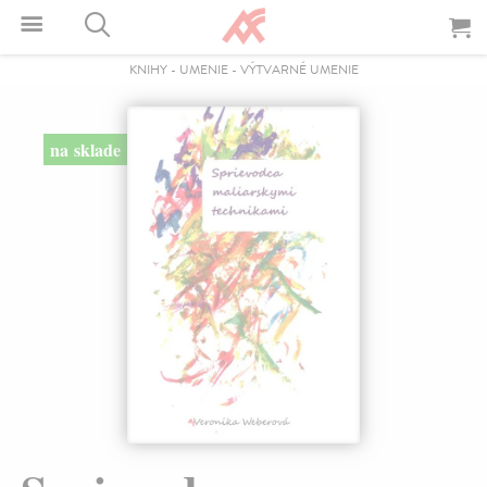
KNIHY
-
UMENIE
-
VÝTVARNÉ UMENIE
na sklade