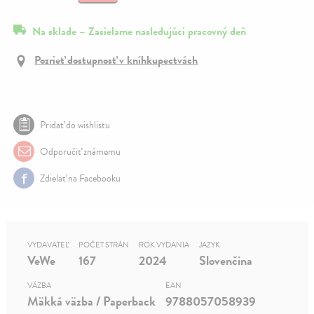
Na sklade – Zasielame nasledujúci pracovný deň
Pozrieť dostupnosť v kníhkupectvách
Pridať do wishlistu
Odporučiť známemu
Zdielať na Facebooku
VYDAVATEĽ
POČET STRÁN
ROK VYDANIA
JAZYK
VeWe
167
2024
Slovenčina
VÄZBA
EAN
Mäkká väzba / Paperback
9788057058939