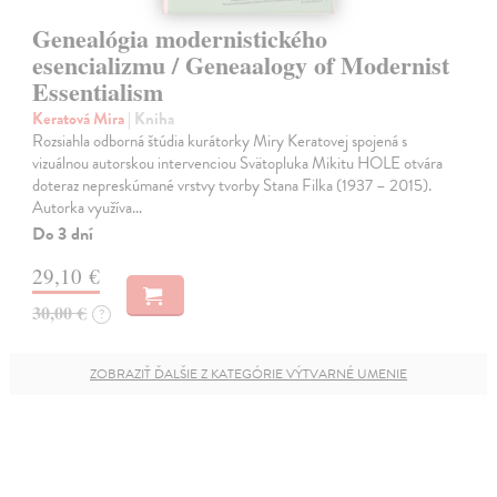
Genealógia modernistického
esencializmu / Geneaalogy of Modernist
Essentialism
Keratová Mira
| Kniha
Rozsiahla odborná štúdia kurátorky Miry Keratovej spojená s
vizuálnou autorskou intervenciou Svätopluka Mikitu HOLE otvára
doteraz nepreskúmané vrstvy tvorby Stana Filka (1937 – 2015).
Autorka využíva…
Do 3 dní
29,10 €
30,00 €
?
ZOBRAZIŤ ĎALŠIE Z KATEGÓRIE VÝTVARNÉ UMENIE