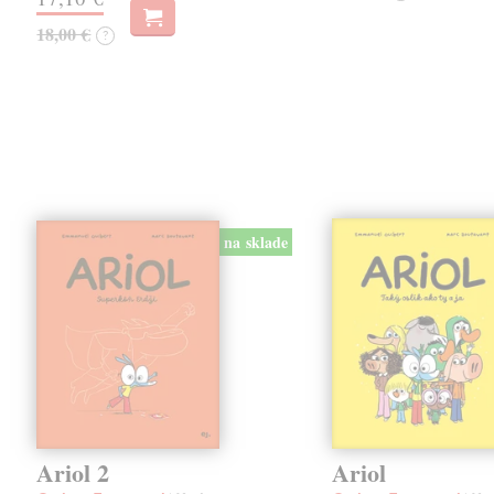
18,00 €
?
na sklade
Ariol 2
Ariol