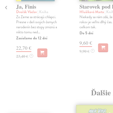
Ja, Finis
Starovek pod 
Dvořák Václav
| Kniha
Hlušíková Marta
| Kni
Zo Zeme sa strácajú chlapci.
Niekedy sa nám zdá, že 
Presne v deň svojich ôsmych
rokov je veľmi dlhý čas.
narodenín bez stopy zmiznú a
celkom tak.
nikto tomu ned...
Do 5 dní
Zasielame do 12 dní
9,60 €
22,70 €
9,90 €
?
23,40 €
?
Ďalšie