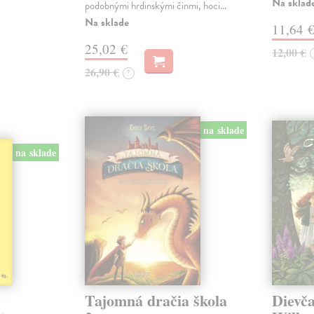
Na sklad
podobnými hrdinskými činmi, hoci…
Na sklade
11,64 
25,02 €
12,00 €
26,90 €
?
na sklade
na sklade
Tajomná dračia škola
Dievč