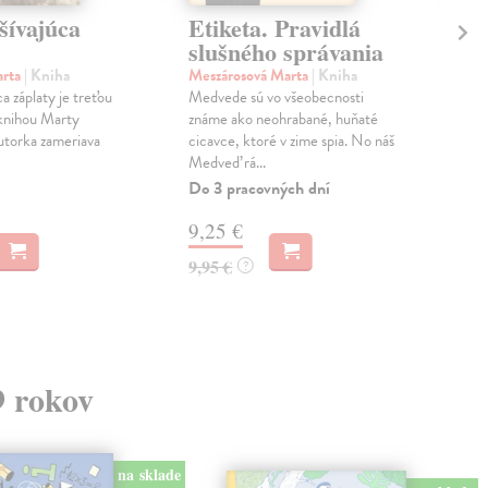
šívajúca
Etiketa. Pravidlá
Pi
slušného správania
pr
pr
arta
| Kniha
Meszárosová Marta
| Kniha
a záplaty je treťou
Medvede sú vo všeobecnosti
Dvo
knihou Marty
známe ako neohrabané, huňaté
"Po 
utorka zameriava
cicavce, ktoré v zime spia. No náš
rok
Medveď rá...
medz
Naši
Do 3 pracovných dní
Na 
9,25 €
21
9,95 €
?
22,
9 rokov
na sklade