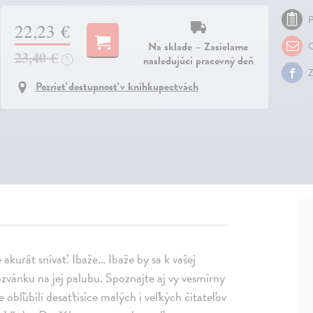
P
22,23 €
Na sklade – Zasielame
O
23,40 €
nasledujúci pracovný deň
?
Z
Pozrieť dostupnosť v kníhkupectvách
kurát snívať. Ibaže… Ibaže by sa k vašej
pozvánku na jej palubu. Spoznajte aj vy vesmírny
e obľúbili desaťtisíce malých i veľkých čitateľov