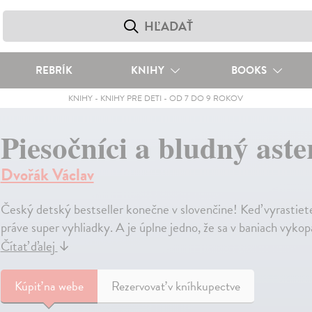
REBRÍK
KNIHY
BOOKS
KNIHY
-
KNIHY PRE DETI
-
OD 7 DO 9 ROKOV
Piesočníci a bludný aste
Dvořák Václav
Český detský bestseller konečne v slovenčine! Keď vyrastiete 
práve super vyhliadky. A je úplne jedno, že sa v baniach vyk
Čítať ďalej
↓
Kúpiť
na webe
Rezervovať v kníhkupectve