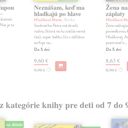
lupou
Neznášam, keď ma
Žena na
hladkajú po hlave
záplaty
ha
dvetisíc
Hlušíková Marta
| Kniha
Hlušíková M
 Nie je to
Siedmačka Petra má skvelú
Žena našívajúc
rodinu (ktorá na ňu zväčša nemá
poviedkovou 
čas), super babku (čo s obľubou
Hlušíkovej. A
surfuje na...
pozornosť n...
Do 5 dní
Do 5 dní
9,60 €
8,63 €
9,90 €
8,90 €
?
?
 z kategórie knihy pre deti od 7 do 
na sklade