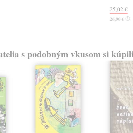
25,02 €
26,90 €
?
atelia s podobným vkusom si kúpili