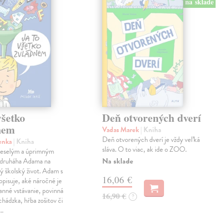
na sklade
všetko
Deň otvorených dverí
nem
Vadas Marek
| Kniha
Deň otvorených dverí je vždy veľká
Lenka
| Kniha
sláva. O to viac, ak ide o ZOO.
 veselým a úprimným
Na sklade
druháha Adama na
 školský život. Adam s
16,06 €
pisuje, aké náročné je
anné vstávanie, povinná
16,90 €
?
chádzka, hŕba zošitov či
o…