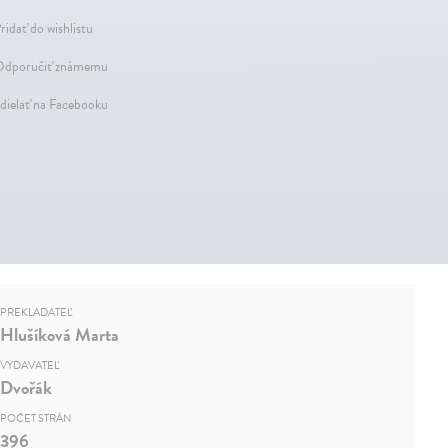
ridať do wishlistu
dporučiť známemu
dielať na Facebooku
PREKLADATEĽ
Hlušíková Marta
VYDAVATEĽ
Dvořák
POČET STRÁN
396