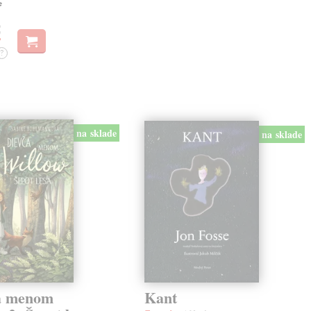
e
€
?
na sklade
na sklade
a menom
Kant