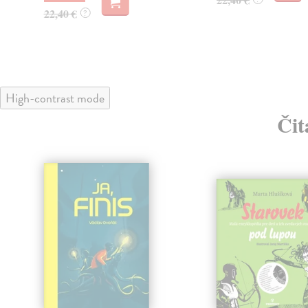
22,40 €
?
High-contrast mode
Čit