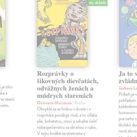
na sklade
Rozprávky o
Ja to 
šikovných dievčatách,
zvlád
odvážnych ženách a
 je táto
Jecková 
nka a
múdrych starenách
Príbeh je
raz stanú
pohľadom 
Oravcová Marianna
| Kniha
svete.
každodenný
Obvykle sa za hrdinu v živote i v
humorom o
rozprávke považuje muž, a to vďaka
pre neho r
sile, bohatstvu, moci a odvahe čeliť
školská do
nebezpečenstvu so zbraňou v ruke.
nové slov
V tejto knižke sa stretnete s