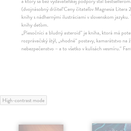
a ktorý sa bez vydavateľskej podpory stal bestsellerom
(dvojnásobný držiteľ Ceny čitateľov Magnesia Litera 
knihy s nádhernými ilustráciami v slovenskom jazyku. 
knihy deťom.
„Piesočníci a bludný asteroid“ je kniha, ktorá má pot
rozprávačský štýl, „vhodné“ postavy, kamarátstvo na ž
nebezpečenstvo – a to všetko v kulisách vesmíru.“ Fan
High-contrast mode