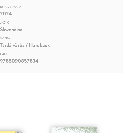
ROK VYDANIA
2024
JAZYK
Slovenčina
VÄZBA
Tvrdá väzba / Hardback
EAN
9788090857834