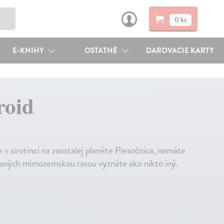
0 ks
E-KNIHY
OSTATNÉ
DAROVACIE KARTY
roid
v sirotinci na zaostalej planéte Piesočnica, nemáte
opaných mimozemskou rasou vyznáte ako nikto iný.