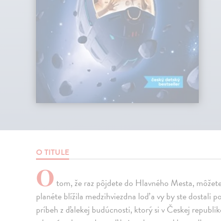
O TITULE
O
tom, že raz pôjdete do Hlavného Mesta, môžete a
planéte blížila medzihviezdna loď a vy by ste dostali 
príbeh z ďalekej budúcnosti, ktorý si v Českej republik