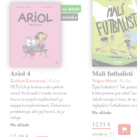
na sklade
novinka
Ariol 4
Malí futbalisti
Guibert Emmanuel
| Kniha
Vešper Marek
| Kniha
PEŤULA je krásna a ako pekne
Žiješ futbalom? Tak potom
vonia! Ariol sedí v triede rovno za
kniha presne pre teba! Le
ňou a vo svojich myšlienkach ju
Jakub snívajú o tom, že sa 
zasýpa komplimentami. Dokonca si
najlepšími futbalistami na 
predstavuje, ako jej hovorí, že ju
Na sklade
miluje.
12,51 €
Na sklade
12,90 €
?
17,10 €