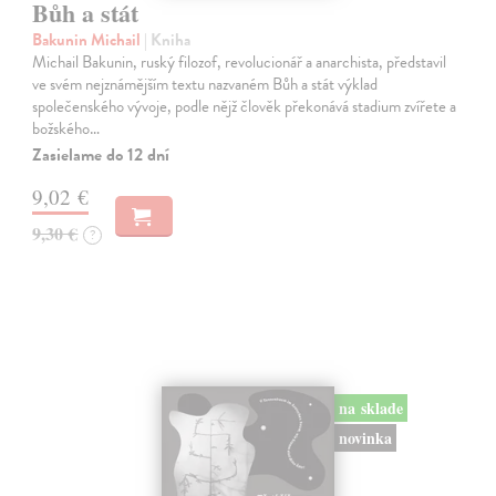
Bůh a stát
Bakunin Michail
| Kniha
Michail Bakunin, ruský filozof, revolucionář a anarchista, představil
ve svém nejznámějším textu nazvaném Bůh a stát výklad
společenského vývoje, podle nějž člověk překonává stadium zvířete a
božského…
Zasielame do 12 dní
9,02 €
9,30 €
?
na sklade
novinka