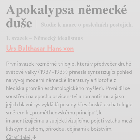
Apokalypsa německé
duše
Studie k nauce o posledních postojích.
1. svazek – Německý idealismus
Urs Balthasar Hans von
První svazek rozměrné trilogie, která v předvečer druhé
světové války (1937–1939) přinesla syntetizující pohled
na vývoj moderní německé literatury a filozofie z
hlediska proměn eschatologického myšlení. První díl se
soustředí na epochu osvícenství a romantismu a jako
jejich hlavní rys vykládá posuny křesťanské eschatologie
směrem k „prométheovskému principu“, k
imanentizujícímu a subjektivizujícímu pojetí vztahu mezi
lidským duchem, přírodou, dějinami a božstvím.
Čítať ďalej
↓