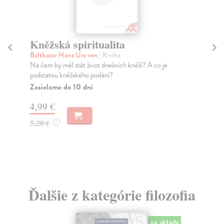
Kněžská spiritualita
N
Balthazar Hans Urs von
| Kniha
Ba
Na čem by měl stát život dnešních kněží? A co je
Pub
podstatou kněžského poslání?
pos
Zasielame do 10 dní
Za
4,99 €
3,
5,20 €
3,
?
Ďalšie z kategórie filozofia
na sklade