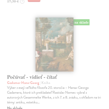
17,30 €
?
na sklade
Počúvať - vidieť - čítať
Gadamer Hans-Georg
| Kniha
Výber z esejí veľkého filozofa 20. storočia – Hansa-Georga
Gadamera, ktoré ich prekladateľ Rastislav Nemec vybral z
autorových Gesammelte Werke, z ich 7. a 8. zväzku, s ohľadom na tri
témy: antiku, estetiku…
Na sklade