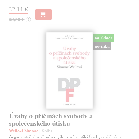
22,14 €
23,30 €
?
na sklade
novinka
Úvahy o příčinách svobody a
společenského útisku
Weilová Simone
| Kniha
Argumentačně sevřené a myšlenkově subtilní Úvahy o příčinách