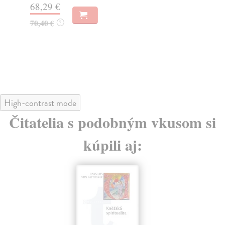
68,29 €
Do
dní
70,40 €
?
gar
44
45
High-contrast mode
Čitatelia s podobným vkusom si
kúpili aj: