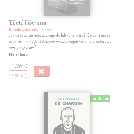
Třetí říše snu
Beradt Charlotte
| Kniha
Jak se totalitní moc zapisuje do lidského nitra? Co se stane se
soukromím, když stát začne ovládat nejen veřejný prostor, ale i
myšlenky a sny?
Na sklade
11,25 €
12,50 €
?
na sklade