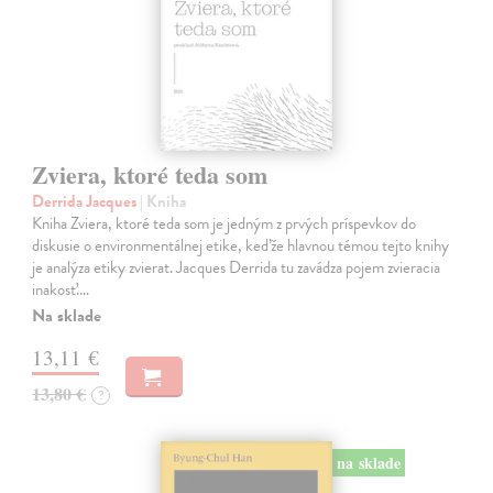
Zviera, ktoré teda som
Derrida Jacques
| Kniha
Kniha Zviera, ktoré teda som je jedným z prvých príspevkov do
diskusie o environmentálnej etike, keďže hlavnou témou tejto knihy
je analýza etiky zvierat. Jacques Derrida tu zavádza pojem zvieracia
inakosť.…
Na sklade
13,11 €
13,80 €
?
na sklade