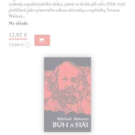
svobody a společenského útisku, psané ve druhé půli roku 1934, tvoří
přehlížené jádro písemného odkazu aktivistky a myslitelky Simone
Weilové…
Na sklade
12,92 €
13,60 €
?