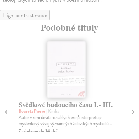
High-contrast mode
Podobné tituly
Svědkové budoucího času I.- III.
Ú
vz
Bouretz Pierre
| Kniha
Autor v sérii devíti rozsáhlých esejů interpretuje
Vo
myšlenkový vývoj významných židovských myslitelů ...
Sou
mat
Zasielame do 14 dní
věd