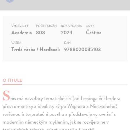
VYDAVATEĽ
POČET STRÁN
ROK VYDANIA
JAZYK
Academia
808
2024
Čeština
VÄZBA
EAN
Tvrdá väzba / Hardback
9788020035103
O TITULE
S
pis má navzdory tematické šíři (od Lessinga či Herdera
přes romantiky a idealisty až po Wagnera a Nietzscheho)
sevřenou interpretační povahu a představuje vyrovnání s
moderním německým myšlením, jak se rozvíjelo ne v
teologických spisech, nýbrž v poezii a filozofii.