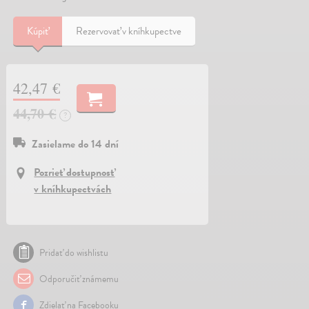
Kúpiť
Rezervovať v kníhkupectve
42,47 €
44,70 €
?
Zasielame do 14 dní
Pozrieť dostupnosť
v kníhkupectvách
Pridať do wishlistu
Odporučiť známemu
Zdielať na Facebooku