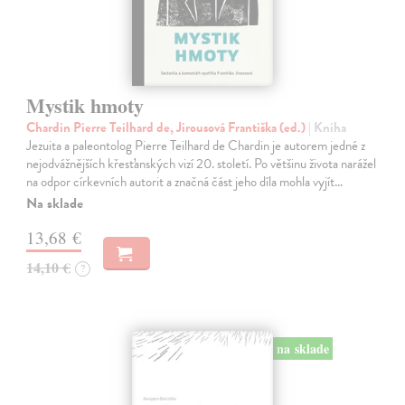
Mystik hmoty
Chardin Pierre Teilhard de, Jirousová Františka (ed.)
| Kniha
Jezuita a paleontolog Pierre Teilhard de Chardin je autorem jedné z
nejodvážnějších křesťanských vizí 20. století. Po většinu života narážel
na odpor církevních autorit a značná část jeho díla mohla vyjít…
Na sklade
13,68 €
14,10 €
?
na sklade