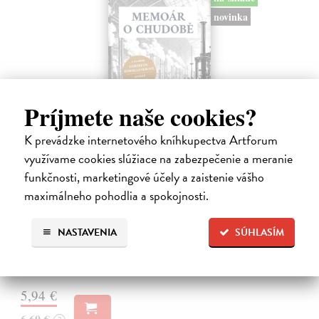
novinka
Príjmete naše cookies?
K prevádzke internetového kníhkupectva Artforum
využívame cookies slúžiace na zabezpečenie a meranie
Memoár o chudobě
funkčnosti, marketingové účely a zaistenie vášho
maximálneho pohodlia a spokojnosti.
Tocqueville Alexis de
| Kniha
První český překlad méně známého díla jedné z nejvýznamnějších
osobností evropské politické filosofie 19. století je doplněn obšírnými
NASTAVENIA
SÚHLASÍM
komentáři Ivo Budila, Jana Kellera a Gertrudy Himmelfalberové.
Od…
Na sklade
5,94 €
6,60 €