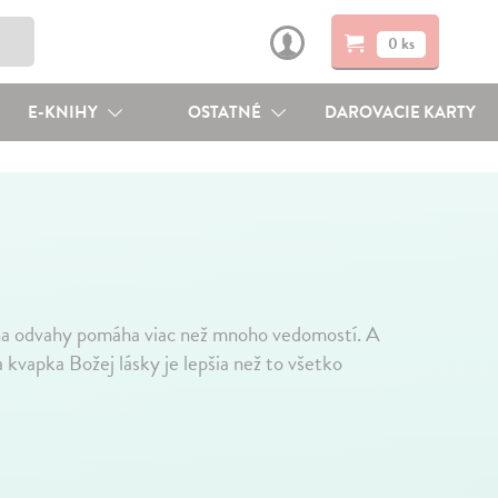
0 ks
E-KNIHY
OSTATNÉ
DAROVACIE KARTY
ocha odvahy pomáha viac než mnoho vedomostí. A
kvapka Božej lásky je lepšia než to všetko