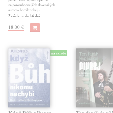
najpozoruhodnejších slovenských
autorov homiletickej…
Zasielame do 14 dní
18,00 €
na sklade
Když Bůh nikomu
Ten farář je ně