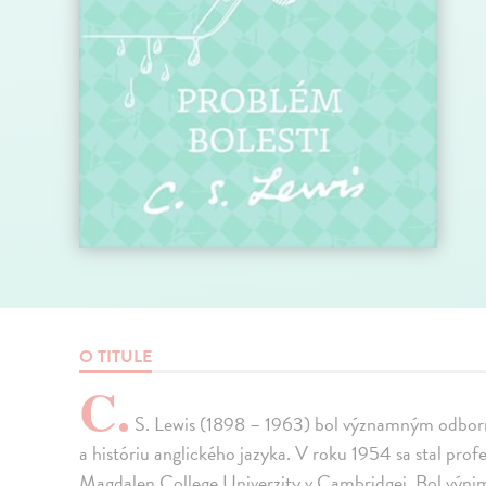
O TITULE
C.
S. Lewis (1898 – 1963) bol významným odborník
a históriu anglického jazyka. V roku 1954 sa stal prof
Magdalen College Univerzity v Cambridgei. Bol výn