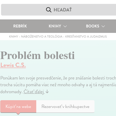
REBRÍK
KNIHY
BOOKS
KNIHY
-
NÁBOŽENSTVO A TEOLÓGIA
-
KRESŤANSTVO A JUDAIZMUS
Problém bolesti
Lewis C.S.
Ponúkam len svoje presvedčenie, že pre znášanie bolesti tr
trocha súcitu pomáha viac než mnoho odvahy a aj tá najmenšia 
dohromady.
Čítať ďalej
↓
Kúpiť
na webe
Rezervovať v kníhkupectve