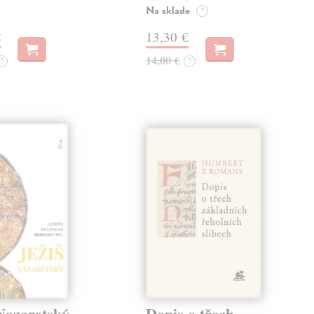
Na sklade
?
€
13,30 €
14,00 €
?
?
Nazaretský
Dopis o třech