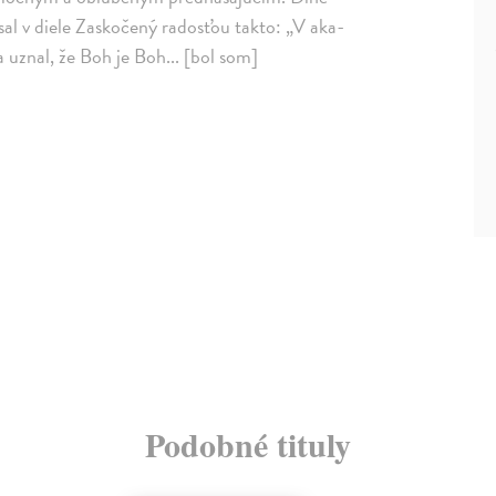
sal v diele Zaskočený radosťou takto: „V aka­
 uznal, že Boh je Boh... [bol som]
Podobné tituly