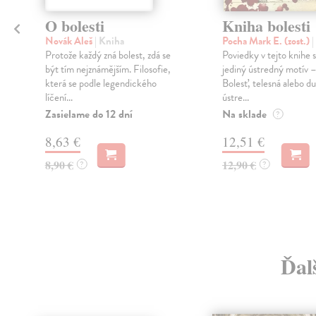
O bolesti
Kniha bolesti
Novák Aleš
| Kniha
Pocha Mark E. (zost.)
|
Protože každý zná bolest, zdá se
Poviedky v tejto knihe s
být tím nejznámějším. Filosofie,
jediný ústredný motív –
která se podle legendického
Bolesť, telesná alebo du
líčení...
ústre...
Zasielame do 12 dní
Na sklade
?
8,63 €
12,51 €
8,90 €
12,90 €
?
?
Ďal