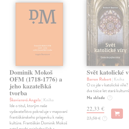
Dominik Mokoš
Svět katolické v
OFM (1718-1776) a
Barron Robert
| Kniha
jeho kazateľská
O co jde v katolické víře? 
dva tisíce let stará kulturn
tvorba
Na sklade
?
Škovierová Angela
| Kniha
Ide o titul, ktorým naše
22,33 €
vydavateľstvo pokračuje v mapovaní
františkánskeho príspevku k našej
23,50 €
?
kultúre. Františkán Dominik Mokoš
patril medzi najplodnejších a