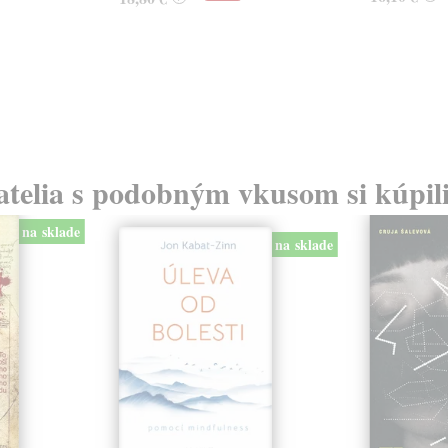
atelia s podobným vkusom si kúpili
na sklade
na sklade