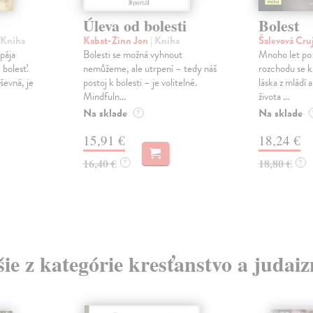
Úleva od bolesti
Bolest
 Kniha
Kabat-Zinn Jon
| Kniha
Šalevová Cru
pája
Bolesti se možná vyhnout
Mnoho let po
 bolesť.
nemůžeme, ale utrpení – tedy náš
rozchodu se k I
ševná, je
postoj k bolesti – je volitelné.
láska z mládí a
Mindfuln...
života ...
Na sklade
Na sklade
?
15,91 €
18,24 €
16,40 €
18,80 €
?
?
šie z kategórie kresťanstvo a judai