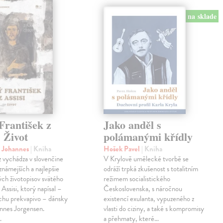
na sklade
František z
Jako anděl s
. Život
polámanými křídly
n Johannes
| Kniha
Hošek Pavel
| Kniha
z vychádza v slovenčine
V Krylově umělecké tvorbě se
jznámejších a najlepšie
odráží trpká zkušenost s totalitním
ch životopisov svätého
režimem socialistického
 Assisi, ktorý napísal –
Československa, s náročnou
chu prekvapivo – dánsky
existencí exulanta, vypuzeného z
nnes Jorgensen.
vlasti do ciziny, a také s kompromisy
…
a přehmaty, které…