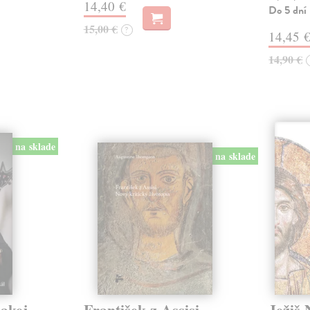
14,40 €
Do 5 dní
15,00 €
?
14,45 
14,90 €
na sklade
na sklade
jakej
František z Assisi.
Ježiš 