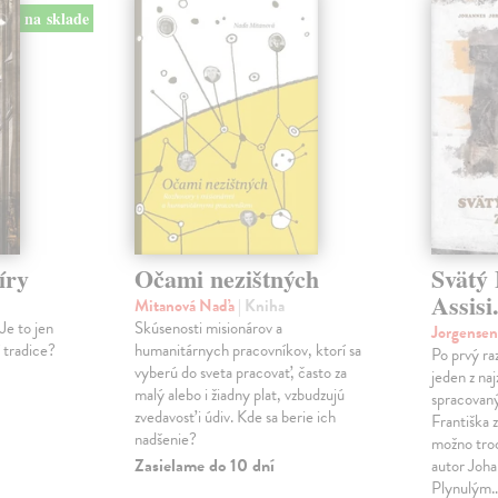
na sklade
íry
Očami nezištných
Svätý 
Assisi
Mitanová Naďa
| Kniha
Je to jen
Skúsenosti misionárov a
Jorgense
í tradice?
humanitárnych pracovníkov, ktorí sa
Po prvý ra
vyberú do sveta pracovať, často za
jeden z na
malý alebo i žiadny plat, vzbudzujú
spracovaný
zvedavosť i údiv. Kde sa berie ich
Františka z
nadšenie?
možno tro
Zasielame do 10 dní
autor Joha
Plynulým