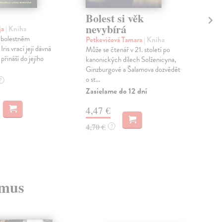
Bolest si věk
Bo
nevybírá
ce
ja
| Kniha
 bolestném
Petkevičová Tamara
| Kniha
Vej
ris vrací její dávná
Může se čtenář v 21. století po
Lub
 přináší do jejího
kanonických dílech Solženicyna,
novo
Ginzburgové a Šalamova dozvědět
kter
o st...
opom
?
Zasielame do 12 dní
Zas
4,47 €
11
4,70 €
12,
?
zmus