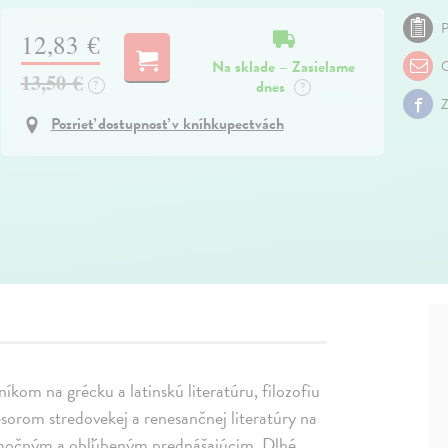
P
12,83 €
Na sklade – Zasielame
O
13,50 €
dnes
?
?
Z
Pozrieť dostupnosť v kníhkupectvách
om na grécku a latinskú literatúru, filozofiu
esorom stredovekej a renesančnej literatúry na
imočným a obľúbeným prednášajúcim. Dlhé