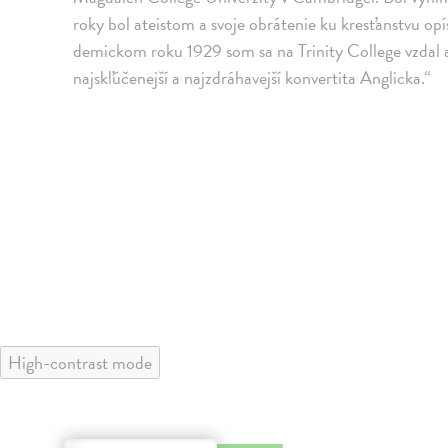
roky bol ateistom a svoje obrátenie ku kresťanstvu opí
demickom roku 1929 som sa na Trinity College vzdal a
najskľúčenejší a najzdráhavejší konvertita Anglicka.“
High-contrast mode