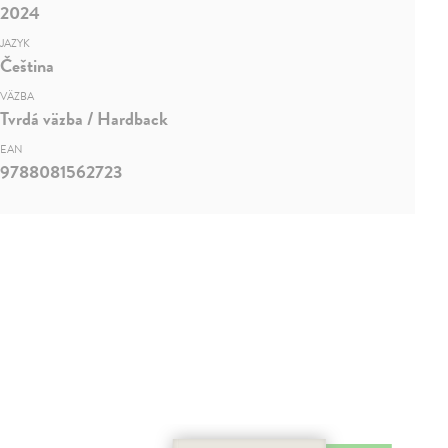
2024
JAZYK
Čeština
VÄZBA
Tvrdá väzba / Hardback
EAN
9788081562723