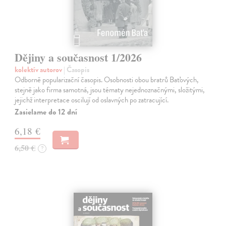
Dějiny a současnost 1/2026
kolektív autorov
| Časopis
Odborně popularizační časopis. Osobnosti obou bratrů Baťových,
stejně jako firma samotná, jsou tématy nejednoznačnými, složitými,
jejichž interpretace oscilují od oslavných po zatracující.
Zasielame do 12 dní
6,18 €
6,50 €
?