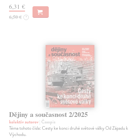
6,31 €
6,50 €
?
Dějiny a současnost 2/2025
kolektív autorov
| Časopis
Téma tohoto čísla: Cesty ke konci druhé světové války Od Západu k
Východu.