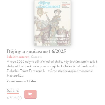
Dějiny a současnost 6/2025
kolektív autorov
| Časopis
V roce 2026 uplyne půl tisíciletí od chvíle, kdy českým zemím začali
vládnout Habsburkové – prvním v jejich dlouhé řadě byl Ferdinand I.
Z obsahu: Téma: Ferdinand I. – tvůrce středoevropské monarchie
Habsburků…
Zasielame do 12 dní
6,31 €
6,50 €
?