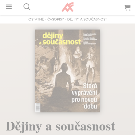
OSTATNÉ
-
ČASOPISY
-
DĚJINY A SOUČASNOST
Dějiny a současnost