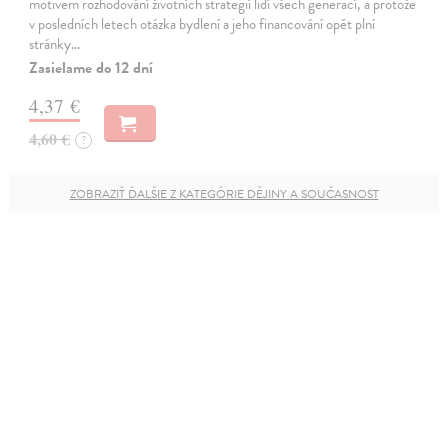
motivem rozhodování životních strategií lidí všech generací, a protože
v posledních letech otázka bydlení a jeho financování opět plní
stránky…
Zasielame do 12 dní
4,37 €
4,60 €
?
ZOBRAZIŤ ĎALŠIE Z KATEGÓRIE DĚJINY A SOUČASNOST