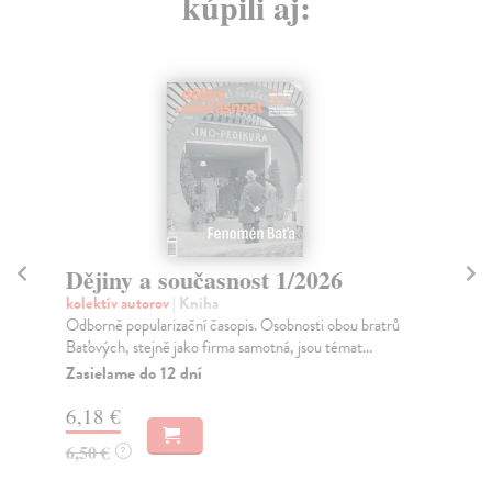
kúpili aj:
Dějiny a současnost 1/2026
Dě
kolektív autorov
| Kniha
kol
Odborně popularizační časopis. Osobnosti obou bratrů
V r
Baťových, stejně jako firma samotná, jsou témat...
čes
v...
Zasielame do 12 dní
Za
6,18 €
6,
6,50 €
?
6,