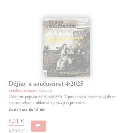
Dějiny a současnost 4/2025
kolektív autorov
| Časopis
Odborně popularizační měsíčník. V posledních letech se výzkum
cestovatelské problematiky rozvíjí až překotně.
Zasielame do 12 dní
6,31 €
6,50 €
?