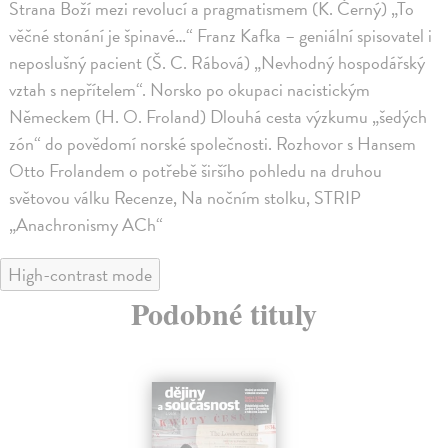
Strana Boží mezi revolucí a pragmatismem (K. Černý) „To
věčné stonání je špinavé…“ Franz Kafka – geniální spisovatel i
neposlušný pacient (Š. C. Rábová) „Nevhodný hospodářský
vztah s nepřítelem“. Norsko po okupaci nacistickým
Německem (H. O. Froland) Dlouhá cesta výzkumu „šedých
zón“ do povědomí norské společnosti. Rozhovor s Hansem
Otto Frolandem o potřebě širšího pohledu na druhou
světovou válku Recenze, Na nočním stolku, STRIP
„Anachronismy ACh“
High-contrast mode
Podobné tituly