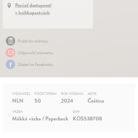
Pozrieť dostupnosť
v kníhkupectvách
Pridať do wishlistu
Odporučiť známemu
Zdielať na Facebooku
VYDAVATEĽ
POČET STRÁN
ROK VYDANIA
JAZYK
NLN
50
2024
Čeština
VÄZBA
EAN
Mäkká väzba / Paperback
KOS538708