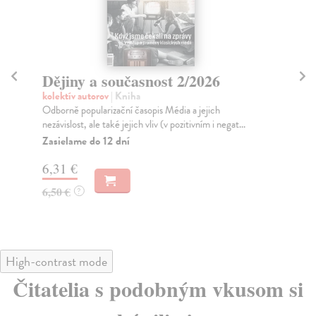
Dějiny a současnost 2/2026
Dě
kolektív autorov
| Kniha
kol
Odborně popularizační časopis Média a jejich
V r
nezávislost, ale také jejich vliv (v pozitivním i negat...
čes
v...
Zasielame do 12 dní
Za
6,31 €
6,
6,50 €
?
6,
High-contrast mode
Čitatelia s podobným vkusom si