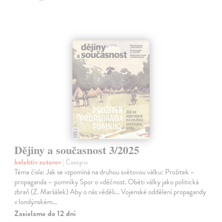
Dějiny a současnost 3/2025
kolektív autorov
| Časopis
Téma čísla: Jak se vzpomíná na druhou světovou válku: Prožitek –
propaganda – pomníky Spor o vděčnost. Oběti války jako politická
zbraň (Z. Maršálek) Aby o nás věděli… Vojenské oddělení propagandy
v londýnském…
Zasielame do 12 dní