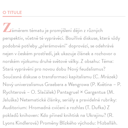
O TITULE
Z
áměrem tématu je promýšlení dějin z různých
perspektiv, včetně té vyprávěcí. Bouřlivá diskuse, která vždy
podobné potřeby „přerámování“ doprovází, se odehrává
nejen v českém prostředí, jak ukazuje článek a rozhovor o
norském výzkumu druhé světové války. Z obsahu: Téma:
Stará vyprávění pro novou dobu Nový feudalismus?
Současná diskuse o transformaci kapitalismu (C. Mrázek)
Nový univerzalismus Graebera a Wengrowa (P. Květina – P.
Rychterová – O. Slačálek) Pantagruel × Gargantua (M.
Jaluška) Netematické články, seriály a pravidelné rubriky:
Auditorium: Hromadná cvičení a rozhlas (T. Dufka) Z
pokladů knihoven: Kdo přinesl knihtisk na Ukrajinu? (R.
Lyons Kindlerová) Proměny Blízkého východu: Hizballáh.