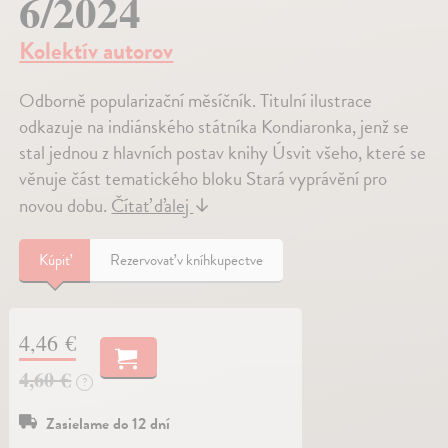
6/2024
Kolektív autorov
Odborně popularizační měsíčník. Titulní ilustrace
odkazuje na indiánského státníka Kondiaronka, jenž se
stal jednou z hlavních postav knihy Úsvit všeho, které se
věnuje část tematického bloku Stará vyprávění pro
novou dobu.
Čítať ďalej
↓
Kúpiť
Rezervovať v kníhkupectve
4,46 €
4,60 €
?
Zasielame do 12 dní