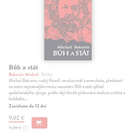
Bůh a stát
Bakunin Michail
| Kniha
Michail Bakunin, ruský filozof, revolucionář a anarchista, představil
ve svém nejznámějším textu nazvaném Bůh a stát výklad
společenského vývoje, podle nějž člověk překonává stadium zvířete a
božského…
Zasielame do 12 dní
9,02 €
9,30 €
?