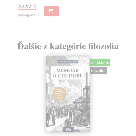
6,
14,00 €
?
Ďalšie z kategórie filozofia
na sklade
novinka