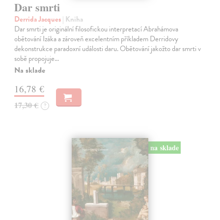
Dar smrti
Derrida Jacques
| Kniha
Dar smrti je originální filosofickou interpretací Abrahámova
obětování Izáka a zároveň excelentním příkladem Derridovy
dekonstrukce paradoxní události daru. Obětování jakožto dar smrti v
sobě propojuje…
Na sklade
16,78 €
17,30 €
?
na sklade