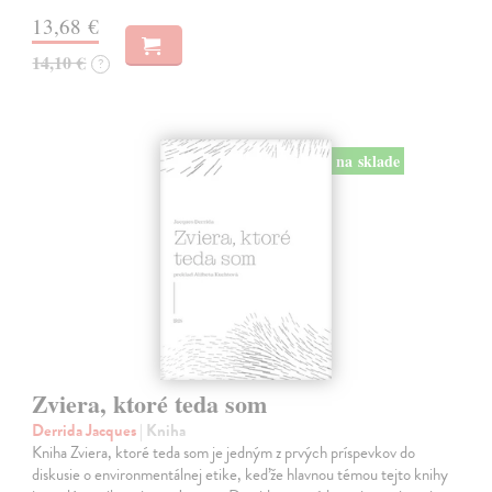
13,68 €
14,10 €
?
na sklade
Zviera, ktoré teda som
Derrida Jacques
| Kniha
Kniha Zviera, ktoré teda som je jedným z prvých príspevkov do
diskusie o environmentálnej etike, keďže hlavnou témou tejto knihy