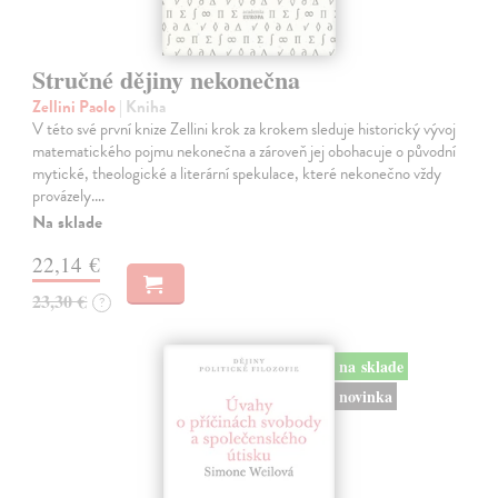
Stručné dějiny nekonečna
Zellini Paolo
| Kniha
V této své první knize Zellini krok za krokem sleduje historický vývoj
matematického pojmu nekonečna a zároveň jej obohacuje o původní
mytické, theologické a literární spekulace, které nekonečno vždy
provázely.…
Na sklade
22,14 €
23,30 €
?
na sklade
novinka