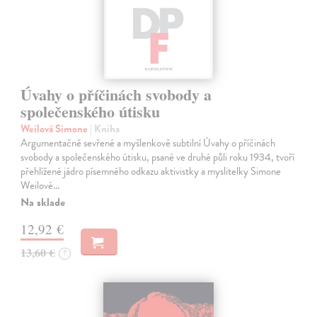
Úvahy o příčinách svobody a
společenského útisku
Weilová Simone
| Kniha
Argumentačně sevřené a myšlenkově subtilní Úvahy o příčinách
svobody a společenského útisku, psané ve druhé půli roku 1934, tvoří
přehlížené jádro písemného odkazu aktivistky a myslitelky Simone
Weilové…
Na sklade
12,92 €
13,60 €
?