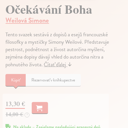
Očekávání Boha
Weilová Simone
Tento svazek sestává z dopisů a esejů francouzské
filosofky a mystičky Simony Weilové. Představuje
pestrost, podnětnost a živost autorčina myšlení,
zejména dopisy dávají vhled do autorčina nitra a
pohnutého života.
Čítať ďalej
↓
Kúpiť
Rezervovať v kníhkupectve
13,30 €
14,00 €
?
Na sklade – Zasielame nasledujúci pracovný deň