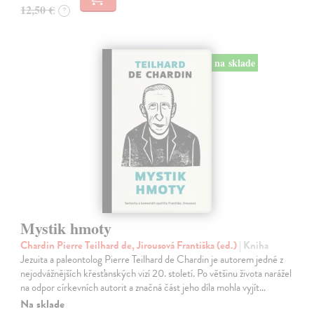
12,50 €
?
na sklade
Mystik hmoty
Chardin Pierre Teilhard de, Jirousová Františka (ed.)
| Kniha
Jezuita a paleontolog Pierre Teilhard de Chardin je autorem jedné z
nejodvážnějších křesťanských vizí 20. století. Po většinu života narážel
na odpor církevních autorit a značná část jeho díla mohla vyjít…
Na sklade