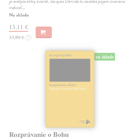
je analýza etiky zvierat. Jacques Derrida tu zavádza pojem zvieracia
inakosť.…
Na sklade
13,11 €
13,80 €
?
na sklade
Rozprávanie o Bohu