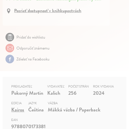
Pozrieť dostupnosť v kníhkupectvách
Pridať do wishlistu
Odporučiť známemu
Zdielať na Facebooku
PREKLADATEĽ
VYDAVATEĽ
POČET STRÁN
ROK VYDANIA
Pokorný Martin
Kalich
256
2024
EDÍCIA
JAZYK
VÄZBA
Kairos
Čeština
Mäkká väzba / Paperback
EAN
9788070173381