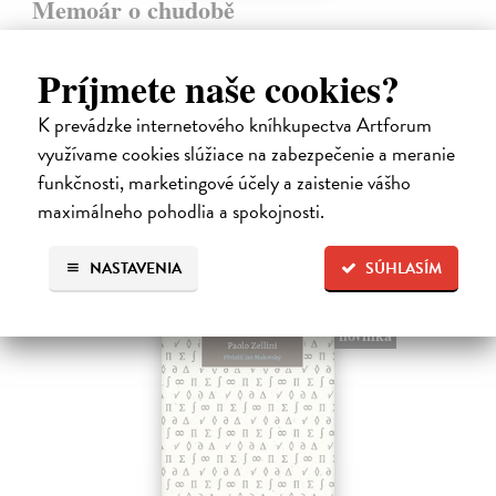
Memoár o chudobě
Tocqueville Alexis de
| Kniha
První český překlad méně známého díla jedné z nejvýznamnějších
Príjmete naše cookies?
osobností evropské politické filosofie 19. století je doplněn obšírnými
komentáři Ivo Budila, Jana Kellera a Gertrudy Himmelfalberové.
K prevádzke internetového kníhkupectva Artforum
Od…
využívame cookies slúžiace na zabezpečenie a meranie
Na sklade
funkčnosti, marketingové účely a zaistenie vášho
5,94 €
maximálneho pohodlia a spokojnosti.
6,60 €
?
NASTAVENIA
SÚHLASÍM
na sklade
novinka