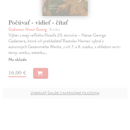
Počúvať - vidieť - čítať
Gadamer Hans-Georg
| Kniha
Výber z esejí veľkého filozofa 20. storočia – Hansa-Georga
Gadamera, ktoré ich prekladateľ Rastislav Nemec vybral z
autorových Gesammelte Werke, z ich 7. a 8. zväzku, s ohľadom na tri
témy: antiku, estetiku…
Na sklade
16,00 €
ZOBRAZIŤ ĎALŠIE Z KATEGÓRIE FILOZOFIA