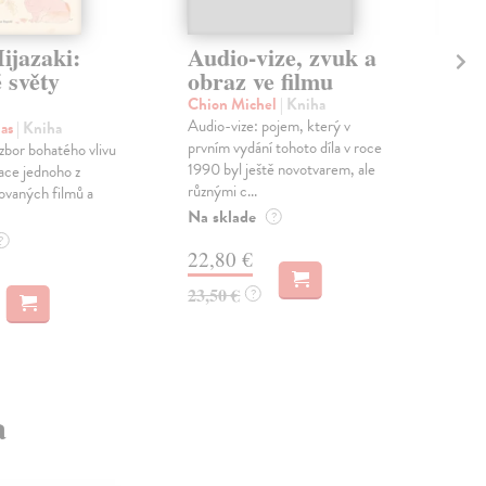
ijazaki:
Audio-vize, zvuk a
Ma
 světy
obraz ve filmu
St
Chion Michel
| Kniha
Gaj
Audio-vize: pojem, který v
Kole
las
| Kniha
prvním vydání tohoto díla v roce
téma
bor bohatého vlivu
1990 byl ještě novotvarem, ale
F. V
race jednoho z
různými c...
posk
ovaných filmů a
Na sklade
Zas
?
?
22,80 €
18
23,50 €
18,
?
a