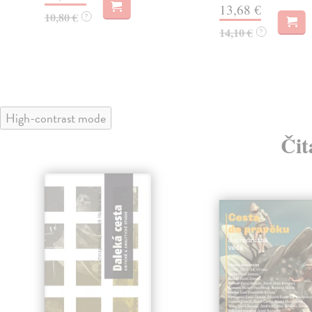
13,68 €
10,80 €
?
14,10 €
?
High-contrast mode
Čit