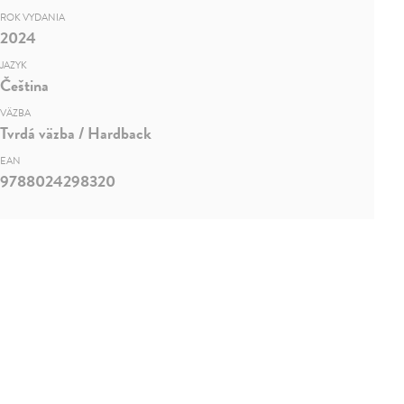
ROK VYDANIA
2024
JAZYK
Čeština
VÄZBA
Tvrdá väzba / Hardback
EAN
9788024298320