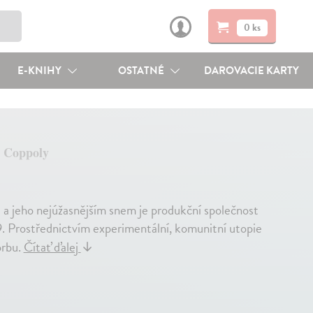
0 ks
E-KNIHY
OSTATNÉ
DAROVACIE KARTY
a Coppoly
ů a jeho nejúžasnějším snem je produkční společnost
9. Prostřednictvím experimentální, komunitní utopie
orbu.
Čítať ďalej
↓