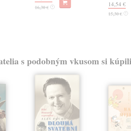
14,54 €
16,30 €
?
15,30 €
?
atelia s podobným vkusom si kúpili