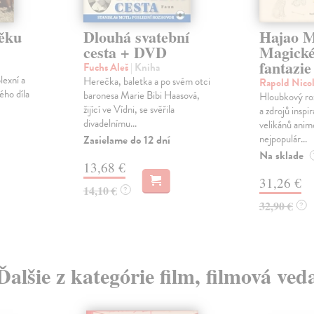
věku
Dlouhá svatební
Hajao M
cesta + DVD
Magické
fantazie
Fuchs Aleš
| Kniha
lexní a
Herečka, baletka a po svém otci
Rapold Nico
ého díla
baronesa Marie Bibi Haasová,
Hloubkový roz
žijící ve Vídni, se svěřila
a zdrojů inspi
divadelnímu...
velikánů anim
nejpopulár...
Zasielame do 12 dní
Na sklade
13,68 €
31,26 €
14,10 €
?
32,90 €
?
Ďalšie z kategórie film, filmová ved