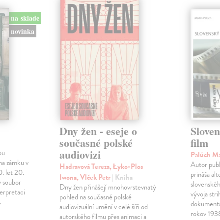
na sklade
novinka
Dny žen - eseje o
Sloven
současné polské
film
audiovizi
ou
Palúch M
na zámku v
Autor publ
Hadravová Tereza, Łyko-Plos
. let 20.
prináša al
Iwona, Vlček Petr
| Kniha
ý soubor
slovenskéh
Dny žen přinášejí mnohovrstevnatý
terpretaci
vývoja str
pohled na současné polské
.
dokumentá
audiovizuální umění v celé šíři od
rokov 19
autorského filmu přes animaci a