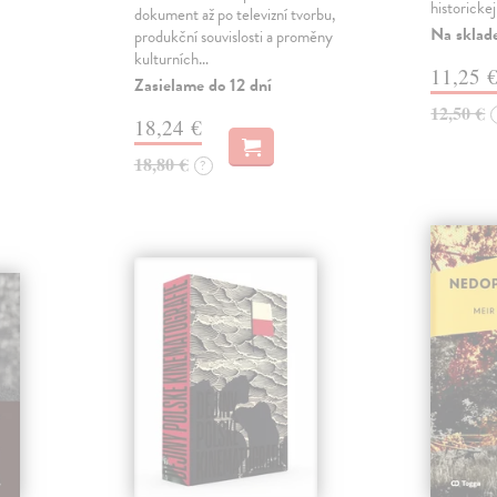
historickej
dokument až po televizní tvorbu,
Na sklad
produkční souvislosti a proměny
kulturních…
11,25 
Zasielame do 12 dní
12,50 €
18,24 €
18,80 €
?