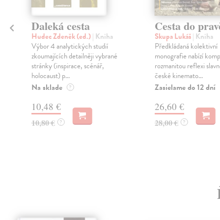
Daleká cesta
Cesta do pra
Hudec Zdeněk (ed.)
| Kniha
Skupa Lukáš
| Kniha
Výbor 4 analytických studií
Předkládaná kolektivní
zkoumajících detailněji vybrané
monografie nabízí komp
stránky (inspirace, scénář,
rozmanitou reflexi slavn
holocaust) p...
české kinemato...
Na sklade
Zasielame do 12 dní
?
10,48 €
26,60 €
10,80 €
28,00 €
?
?