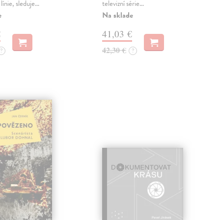
 línie, sleduje…
televizní série…
e
Na sklade
€
41,03 €
42,30 €
?
?