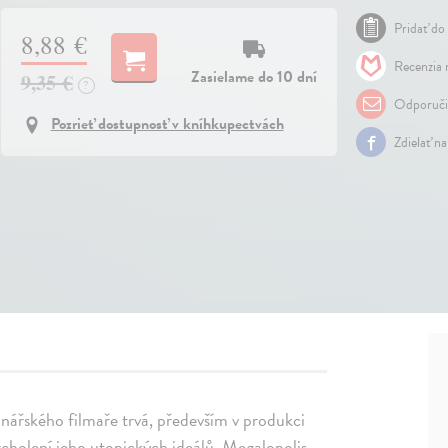
Pridať do 
8,88 €
Recenzia 
Zasielame do 10 dní
9,35 €
?
Odporuči
Pozrieť dostupnosť v kníhkupectvách
Zdielať n
ionářského filmaře trvá, především v produkci
rcholení jeho utopických ideálů, Megalopolis.