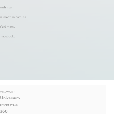
wishlistu
na medziknihami.sk
ť známemu
a Facebooku
VYDAVATEĽ
Universum
POČET STRÁN
360