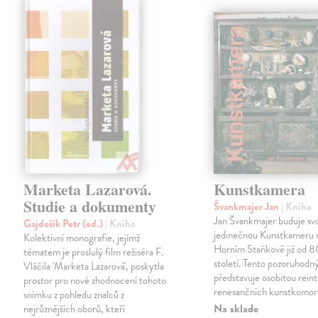
Marketa Lazarová.
Kunstkamera
Studie a dokumenty
Švankmajer Jan
| Kniha
Jan Švankmajer buduje sv
Gajdošík Petr (ed.)
| Kniha
jedinečnou Kunstkameru 
Kolektivní monografie, jejímž
Horním Staňkově již od 80
tématem je proslulý film režiséra F.
století. Tento pozoruhodn
Vláčila 'Marketa Lazarová', poskytla
představuje osobitou rein
prostor pro nové zhodnocení tohoto
renesančních kunstkomor
snímku z pohledu znalců z
Na sklade
nejrůznějších oborů, kteří