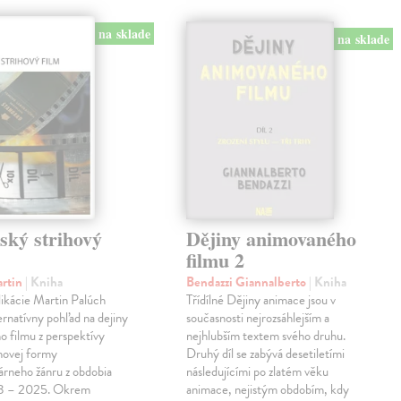
na sklade
na sklade
ský strihový
Dějiny animovaného
filmu 2
artin
| Kniha
Bendazzi Giannalberto
| Kniha
ikácie Martin Palúch
Třídílné Dějiny animace jsou v
ternatívny pohľad na dejiny
současnosti nejrozsáhlejším a
o filmu z perspektívy
nejhlubším textem svého druhu.
ihovej formy
Druhý díl se zabývá desetiletími
rneho žánru z obdobia
následujícími po zlatém věku
38 – 2025. Okrem
animace, nejistým obdobím, kdy