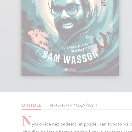
O TITULE
RECENZIE / UKÁŽKY
1
N
yní o více než padesát let později sen tohoto viz
jeho dlouhá léta připravovaného filmu a současně vyv