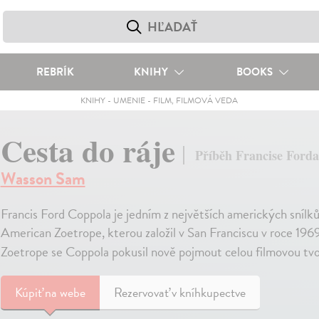
REBRÍK
KNIHY
BOOKS
KNIHY
-
UMENIE
-
FILM, FILMOVÁ VEDA
Cesta do ráje
Příběh Francise Ford
Wasson Sam
Francis Ford Coppola je jedním z největších amerických snílk
American Zoetrope, kterou založil v San Franciscu v roce 196
Zoetrope se Coppola pokusil nově pojmout celou filmovou tv
Kúpiť
na webe
Rezervovať v kníhkupectve