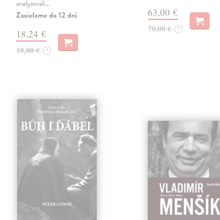
analyzovali…
63,00 €
Zasielame do 12 dní
70,00 €
?
18,24 €
18,80 €
?