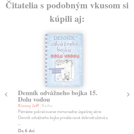
Čitatelia s podobným vkusom si
kúpili aj:
Denník odvážneho bojka 15.
10
Dolu vodou
kol
Keď
Kinney Jeff
| Kniha
oce
Pätnáste pokračovanie mimoriadne úspešnej série
Denník odvážneho bojka prináša nové dobrodružstvá a
Do
...
11
Do 6 dní