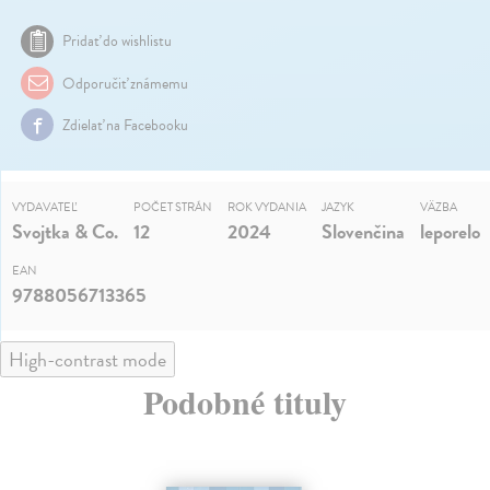
Pridať do wishlistu
Odporučiť známemu
Zdielať na Facebooku
VYDAVATEĽ
POČET STRÁN
ROK VYDANIA
JAZYK
VÄZBA
Svojtka & Co.
12
2024
Slovenčina
leporelo
EAN
9788056713365
High-contrast mode
Podobné tituly