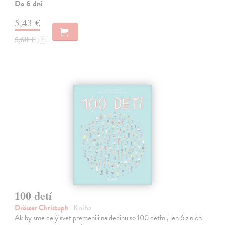
Do 6 dní
5,43 €
5,60 €
?
100 detí
Drösser Christoph
| Kniha
Ak by sme celý svet premenili na dedinu so 100 deťmi, len 6 z nich