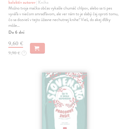
kolektív autorov
| Kniha
Možno tvoja mačka občas vykašle chumáč chlpov, alebo sa ti pes
vyváľa v niečom smradľavom, ale ver nám to je slabý čaj oproti tomu,
čo sa dozvieš v tejto úžasne nechutnej knihe! Vieš, do akej dlžky
môže…
Do 6 dní
9,60 €
9,90 €
?