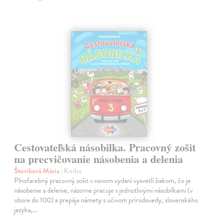
Cestovateľská násobilka. Pracovný zošit
na precvičovanie násobenia a delenia
Števíková Mária
| Kniha
Plnofarebný pracovný zošit v novom vydaní vysvetlí žiakom, čo je
násobenie a delenie, názorne pracuje s jednotlivými násobilkami (v
obore do 100) a prepája námety s učivom prírodovedy, slovenského
jazyka,…