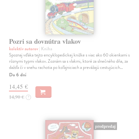
Pozri sa dovnútra vlakov
kolektív autorov
| Kniha
Spoznaj vďaka tejto encyklopedickej knižke s viac ako 60 okienkami s
rôznymi typmi vlakov. Zoznám sa s vlakmi, ktoré za slnečného dňa, za
dažďa či v snehu rachotia po koľajniciach a prevážajú cestujúcich…
Do 6 dní
14,45 €
14,90 €
?
predpredaj