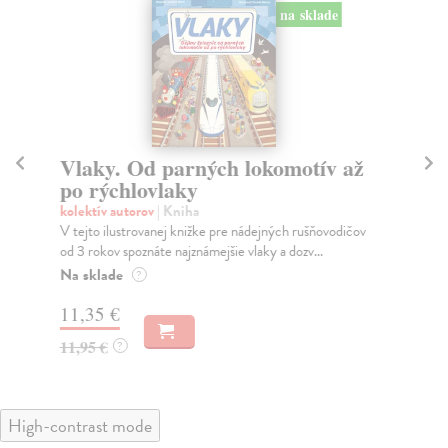
na sklade
Vlaky. Od parných lokomotív až
Po
po rýchlovlaky
kol
Spo
kolektív autorov
| Kniha
60 
V tejto ilustrovanej knižke pre nádejných rušňovodičov
od 3 rokov spoznáte najznámejšie vlaky a dozv...
Do
Na sklade
?
14
11,35 €
14
11,95 €
?
High-contrast mode