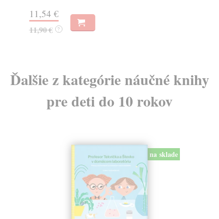
11
11,54 €
11,90 €
?
Ďalšie z kategórie náučné knihy
pre deti do 10 rokov
na sklade