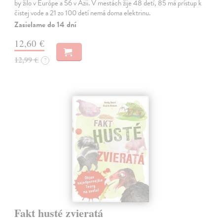
by žilo v Európe a 56 v Ázii. V mestách žije 48 detí, 85 má prístup k
čistej vode a 21 zo 100 detí nemá doma elektrinu.
Zasielame do 14 dní
12,60 €
12,99 €
?
Fakt husté zvieratá