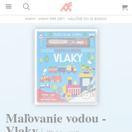
KNIHY
-
KNIHY PRE DETI
-
NÁUČNÉ DO 10 ROKOV
Maľovanie vodou -
Vlaky