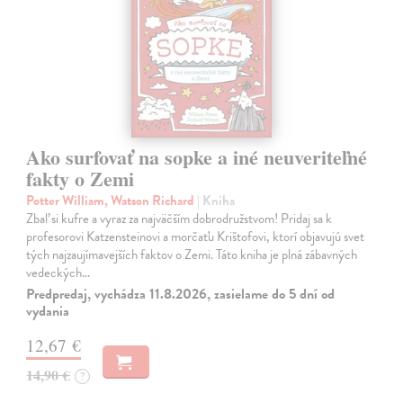
Ako surfovať na sopke a iné neuveriteľné
fakty o Zemi
Potter William, Watson Richard
| Kniha
Zbaľ si kufre a vyraz za najväčším dobrodružstvom! Pridaj sa k
profesorovi Katzensteinovi a morčaťu Krištofovi, ktorí objavujú svet
tých najzaujímavejších faktov o Zemi. Táto kniha je plná zábavných
vedeckých…
Predpredaj, vychádza 11.8.2026, zasielame do 5 dní od
vydania
12,67 €
14,90 €
?