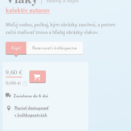
Hľadaj a nájdi
kolektív autorov
Maľuj vodou, počkaj, kým obrázky zaschnú, a potom
začni maľovať znova a hľadaj obrázky vlakov.
Kúpiť
Rezervovať v kníhkupectve
9,60 €
9,90 €
?
Zasielame do 6 dní
Pozrieť dostupnosť
v kníhkupectvách