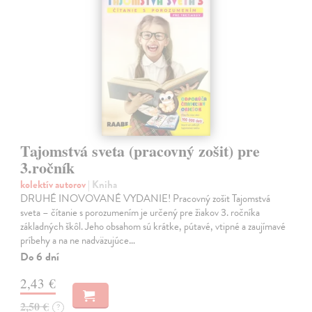
Tajomstvá sveta (pracovný zošit) pre
3.ročník
kolektív autorov
| Kniha
DRUHÉ INOVOVANÉ VYDANIE! Pracovný zošit Tajomstvá
sveta – čítanie s porozumením je určený pre žiakov 3. ročníka
základných škôl. Jeho obsahom sú krátke, pútavé, vtipné a zaujímavé
príbehy a na ne nadväzujúce…
Do 6 dní
2,43 €
2,50 €
?