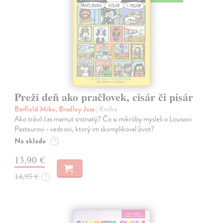
Preži deň ako pračlovek, cisár či pisár
Barfield Mike, Bradley Jess
| Kniha
Ako trávil čas mamut srstnatý? Čo si mikróby mysleli o Louisovi
Pasteurovi - vedcovi, ktorý im skomplikoval život?
Na sklade
?
13,90 €
14,95 €
?