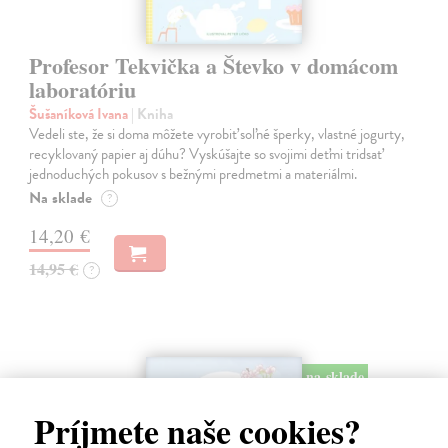
Profesor Tekvička a Števko v domácom
laboratóriu
Šušaníková Ivana
| Kniha
Vedeli ste, že si doma môžete vyrobiť soľné šperky, vlastné jogurty,
recyklovaný papier aj dúhu? Vyskúšajte so svojimi deťmi tridsať
jednoduchých pokusov s bežnými predmetmi a materiálmi.
Na sklade
?
14,20 €
14,95 €
?
na sklade
Príjmete naše cookies?