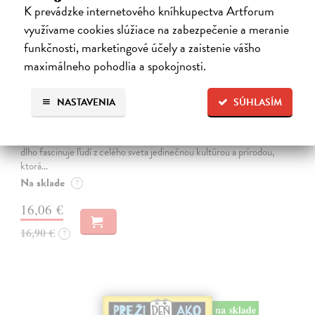
K prevádzke internetového kníhkupectva Artforum
využívame cookies slúžiace na zabezpečenie a meranie
funkčnosti, marketingové účely a zaistenie vášho
maximálneho pohodlia a spokojnosti.
Japonsko. Krajina vychádzajúceho slnka
NASTAVENIA
SÚHLASÍM
Pauluth Josephine, Bohnke Christin
| Kniha
V tejto nádherne ilustrovanej publikácii spoznáte japonské zvyky,
tradície a mnohé iné zaujímavosti Krajina vychádzajúceho slnka už
dlho fascinuje ľudí z celého sveta jedinečnou kultúrou a prírodou,
ktorá…
Na sklade
?
16,06 €
16,90 €
?
na sklade