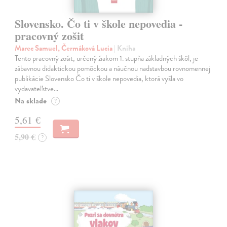
Slovensko. Čo ti v škole nepovedia -
pracovný zošit
Marec Samuel, Čermáková Lucia
| Kniha
Tento pracovný zošit, určený žiakom 1. stupňa základných škôl, je
zábavnou didaktickou pomôckou a náučnou nadstavbou rovnomennej
publikácie Slovensko Čo ti v škole nepovedia, ktorá vyšla vo
vydavateľstve…
Na sklade
?
5,61 €
5,90 €
?