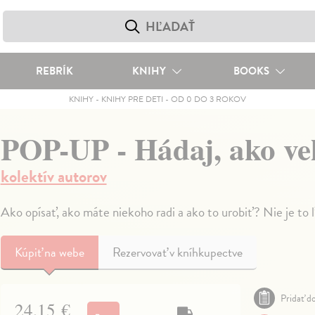
REBRÍK
KNIHY
BOOKS
KNIHY
-
KNIHY PRE DETI
-
OD 0 DO 3 ROKOV
POP-UP - Hádaj, ako ve
kolektív autorov
Ako opísať, ako máte niekoho radi a ako to urobiť? Nie je to 
Kúpiť
na webe
Rezervovať v kníhkupectve
Pridať do
24,15 €