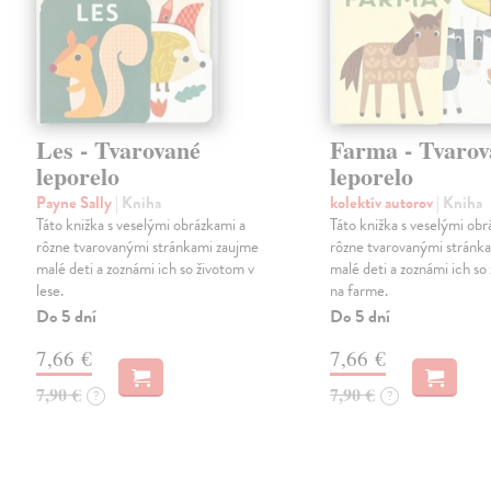
Les - Tvarované
Farma - Tvarov
leporelo
leporelo
Payne Sally
| Kniha
kolektív autorov
| Kniha
Táto knižka s veselými obrázkami a
Táto knižka s veselými obr
rôzne tvarovanými stránkami zaujme
rôzne tvarovanými stránk
malé deti a zoznámi ich so životom v
malé deti a zoznámi ich so
lese.
na farme.
Do 5 dní
Do 5 dní
7,66 €
7,66 €
7,90 €
7,90 €
?
?