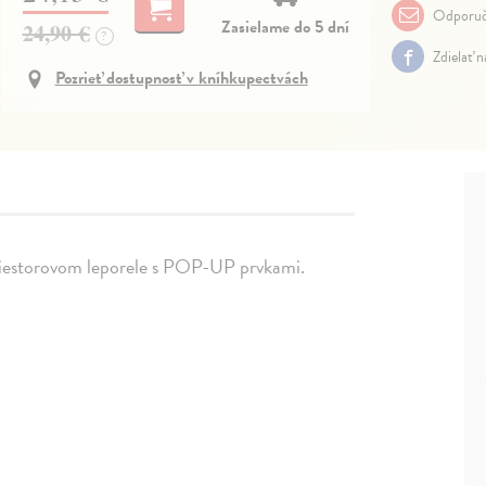
Odporuč
Zasielame do 5 dní
24,90 €
?
Zdielať 
Pozrieť dostupnosť v kníhkupectvách
 priestorovom leporele s POP-UP prvkami.