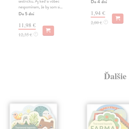
sestričku. Aj keď si vôbec
Do 4 dní
nespomínam, že by som si...
1,94 €
Do 5 dní
2,00 €
?
11,98 €
12,35 €
?
Ďalšie