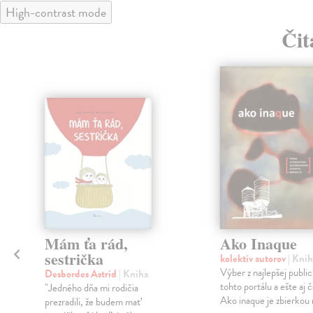
High-contrast mode
Čit
Mám ťa rád,
Ako Inaque
sestrička
kolektív autorov
| Knih
Výber z najlepšej public
Desbordes Astrid
| Kniha
tohto portálu a ešte aj č
a
"Jedného dňa mi rodičia
Ako inaque je zbierkou n
prezradili, že budem mať