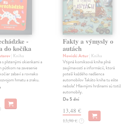
echádzke -
Fakty a výmysly o
a do kočíka
autách
autorov
| Kniha
Nowicki Artur
| Kniha
a s plstenými okienkami a
Vtipná komiksová kniha plná
m pútkom na zavesenie
zaujímavostí a informácií, ktorá
kočiar zabaví a rovnako
poteší každého nadšenca
ozvojom hmatu a zraku.
automobilov Takáto kniha tu ešte
nebola! Hlavnými hrdinami sú totiž
e
automobily.
Do 5 dní
13,48 €
13,90 €
?