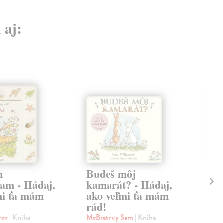
 aj:
m
Budeš môj
Po
am - Hádaj,
kamarát? - Hádaj,
Há
mi ťa mám
ako veľmi ťa mám
má
rád!
McB
Hrav
orov
| Kniha
McBratney Sam
| Kniha