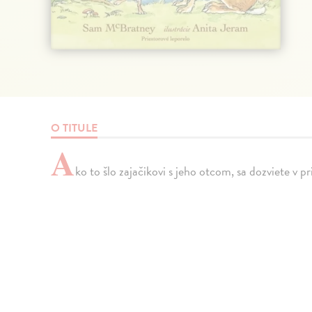
O TITULE
A
ko to šlo zajačikovi s jeho otcom, sa dozviete v