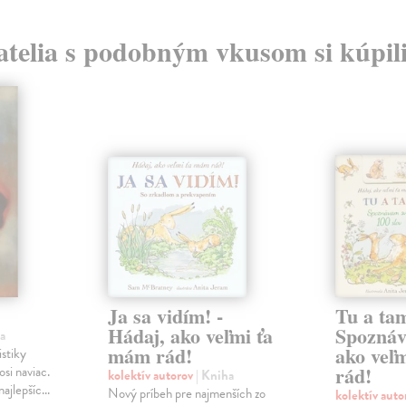
atelia s podobným vkusom si kúpili
Ja sa vidím! -
Tu a ta
Hádaj, ako veľmi ťa
Spoznáv
a
mám rád!
ako veľ
istiky
rád!
osi naviac.
kolektív autorov
| Kniha
ajlepšíc...
Nový príbeh pre najmenších zo
kolektív aut