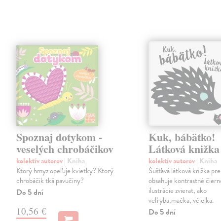
Spoznaj dotykom -
Kuk, bábätko!
veselých chrobáčikov
Látková knižka
kolektív autorov
| Kniha
kolektív autorov
| Kniha
Ktorý hmyz opeľuje kvietky? Ktorý
Šušťavá látková knižka pre
chrobáčik tká pavučiny?
obsahuje kontrastné čiern
ilustrácie zvierat, ako
Do 5 dní
veľryba,mačka, včielka.
10,56 €
Do 5 dní