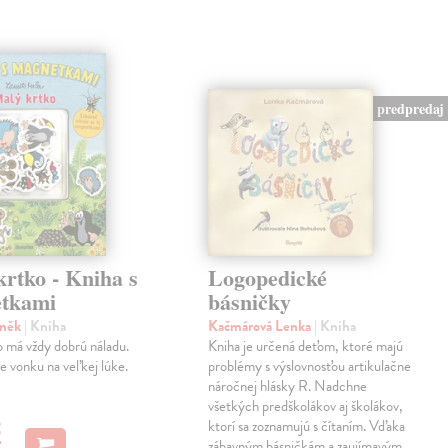
predpredaj
rtko - Kniha s
Logopedické
tkami
básničky
eněk
| Kniha
Kačmárová Lenka
| Kniha
 má vždy dobrú náladu.
Kniha je určená deťom, ktoré majú
je vonku na veľkej lúke.
problémy s výslovnosťou artikulačne
náročnej hlásky R. Nadchne
všetkých predškolákov aj školákov,
€
ktorí sa zoznamujú s čítaním. Vďaka
zábavným básničkám a zaujímavým