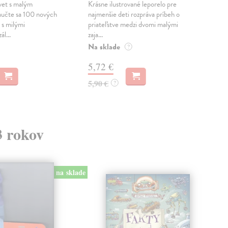
maňu
vet s malým
Krásne ilustrované leporelo pre
a za
aučte sa 100 nových
najmenšie deti rozpráva príbeh o
spo..
 s milými
priateľstve medzi dvomi malými
ál...
zaja...
Do 
Na sklade
?
23
5,72 €
23,
5,90 €
?
3 rokov
na sklade