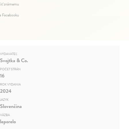
iť známemu
na Facebooku
VYDAVATEĽ
Svojtka & Co.
POČET STRÁN
16
ROK VYDANIA
2024
JAZYK
Slovenčina
VÄZBA
leporelo