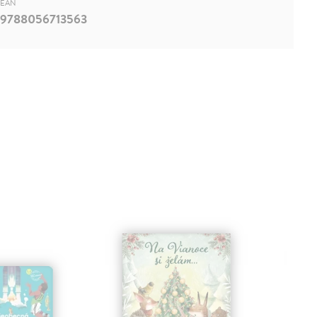
EAN
9788056713563