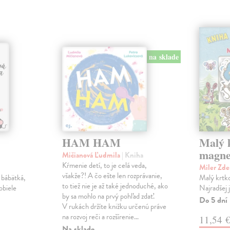
na sklade
HAM HAM
Malý k
magne
Mičianová Ľudmila
| Kniha
Kŕmenie detí, to je celá veda,
Miler Zd
všakže?! A čo ešte len rozprávanie,
 bábätká,
Malý krtko
to tiež nie je až také jednoduché, ako
obiele
Najradšej 
by sa mohlo na prvý pohľad zdať.
Do 5 dní
V rukách držíte knižku určenú práve
na rozvoj reči a rozšírenie…
11,54 
Na sklade