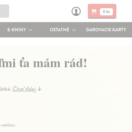
0 ks
E-KNIHY
OSTATNÉ
DAROVACIE KARTY
ľmi ťa mám rád!
ľahké.
Čítať ďalej
↓
 wishlistu