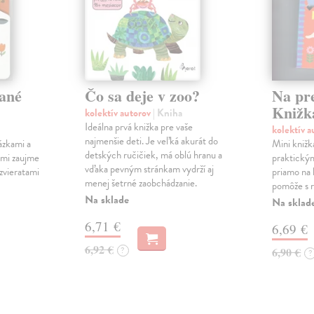
ané
Čo sa deje v zoo?
Na pr
Knižk
kolektív autorov
| Kniha
Ideálna prvá knižka pre vaše
kolektív 
najmenšie deti. Je veľká akurát do
ázkami a
Mini knižk
detských ručičiek, má oblú hranu a
ami zaujme
praktický
vďaka pevným stránkam vydrží aj
 zvieratami
priamo na 
menej šetrné zaobchádzanie.
pomôže s r
Na sklade
Na sklad
6,71 €
6,69 €
6,92 €
?
6,90 €
?