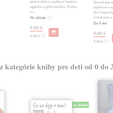
série knižiek o orieškovo hnedom
Spoznávajte s
zajačikovi a jeho oteckovi. Kniha s
zajačikom a n
m...
slov! Leporelo
ilustráciami a z
Na sklade
?
Do 5 dní
9,60 €
9,60 €
9,90 €
?
9,90 €
?
 z kategórie knihy pre deti od 0 do 
na sklade