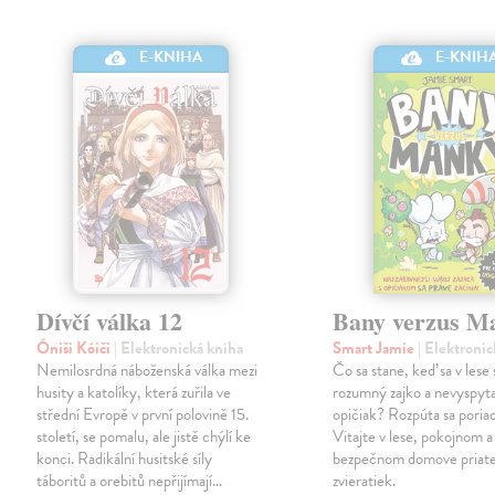
E-KNIHA
E-KNIH
Dívčí válka 12
Bany verzus M
Óniši Kóiči
| Elektronická kniha
Smart Jamie
| Elektroni
Nemilosrdná náboženská válka mezi
Čo sa stane, keď sa v lese
husity a katolíky, která zuřila ve
rozumný zajko a nevyspyt
střední Evropě v první polovině 15.
opičiak? Rozpúta sa poria
století, se pomalu, ale jistě chýlí ke
Vitajte v lese, pokojnom a
konci. Radikální husitské síly
bezpečnom domove priat
táboritů a orebitů nepřijímají…
zvieratiek.