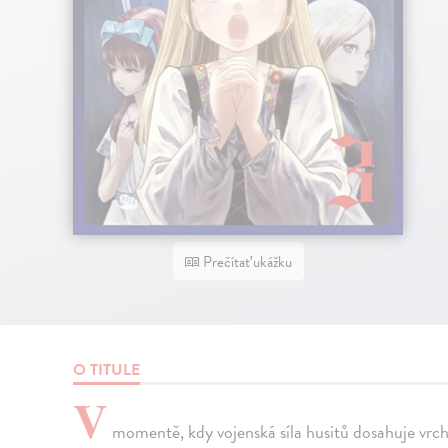
Prečítať ukážku
O TITULE
V
momentě, kdy vojenská síla husitů dosahuje vrch