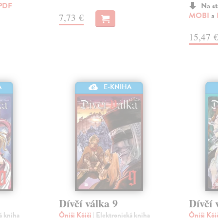
PDF
Na st
MOBI
a
7,73 €
15,47 
A
E-KNIHA
Dívčí válka 9
Dívčí 
á kniha
Óniši Kóiči
| Elektronická kniha
Óniši Kói