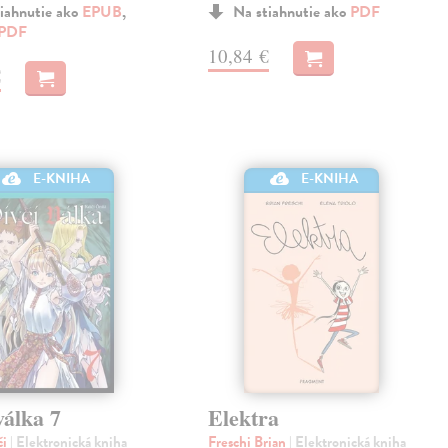
iahnutie ako
EPUB
,
Na stiahnutie ako
PDF
PDF
10,84 €
€
E-KNIHA
E-KNIHA
válka 7
Elektra
či
| Elektronická kniha
Freschi Brian
| Elektronická kniha