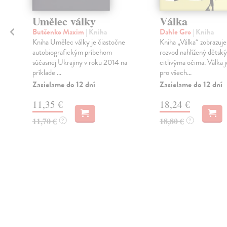
Umělec války
Válka
Butčenko Maxim
| Kniha
Dahle Gro
| Kniha
Kniha Umělec války je čiastočne
Kniha „Válka“ zobrazuj
autobiografickým príbehom
rozvod nahlížený dětsk
súčasnej Ukrajiny v roku 2014 na
citlivýma očima. Válka j
príklade ...
pro všech...
Zasielame do 12 dní
Zasielame do 12 dní
11,35 €
18,24 €
11,70 €
18,80 €
?
?