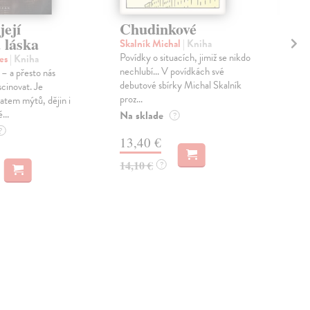
její
Chudinkové
Od
á láska
vy
Skalník Michal
| Kniha
Povídky o situacích, jimiž se nikdo
es
| Kniha
Ho
nechlubí... V povídkách své
 – a přesto nás
Král
debutové sbírky Michal Skalník
scinovat. Je
touž
proz...
tem mýtů, dějin i
jako
...
Dese
Na sklade
?
Dod
?
13,40 €
skl
sta
14,10 €
?
dod
22
23,