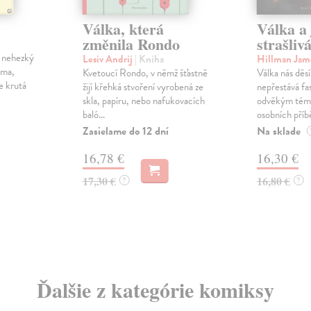
Válka, která
Válka a 
změnila Rondo
strašliv
e nehezký
Lesiv Andrij
| Kniha
Hillman Jam
ýma,
Kvetoucí Rondo, v němž šťastně
Válka nás děsí
e krutá
žijí křehká stvoření vyrobená ze
nepřestává fa
skla, papíru, nebo nafukovacích
odvěkým téma
baló...
osobních příbě
Zasielame do 12 dní
Na sklade
16,78 €
16,30 €
17,30 €
16,80 €
?
?
Ďalšie z kategórie komiksy