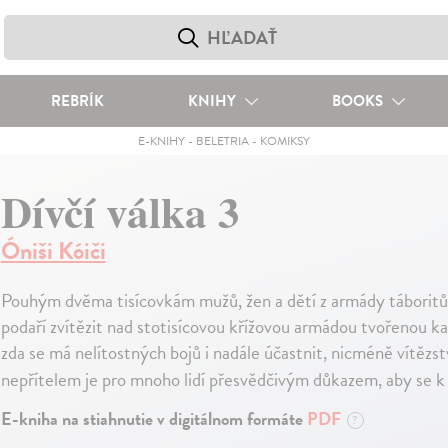
REBRÍK
KNIHY
BOOKS
E-KNIHY
-
BELETRIA
-
KOMIKSY
Dívčí válka 3
Óniši Kóiči
Pouhým dvěma tisícovkám mužů, žen a dětí z armády táboritů
podaří zvítězit nad stotisícovou křížovou armádou tvořenou kat
zda se má nelítostných bojů i nadále účastnit, nicméně vítězs
nepřítelem je pro mnoho lidí přesvědčivým důkazem, aby se k
E-kniha na stiahnutie v digitálnom formáte
PDF
?