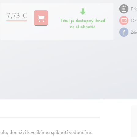
Pri
7,73 €
Titul je dostupný ihneď
Odp
na stiahnutie
Zdi
olu, dochází k velikému spiknutí vedoucímu