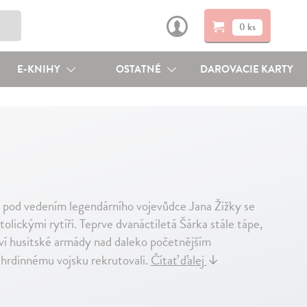
0 ks
E-KNIHY
OSTATNÉ
DAROVACIE KARTY
 pod vedením legendárního vojevůdce Jana Žižky se
olickými rytíři. Teprve dvanáctiletá Šárka stále tápe,
tví husitské armády nad daleko početnějším
 hrdinnému vojsku rekrutovali.
Čítať ďalej
↓