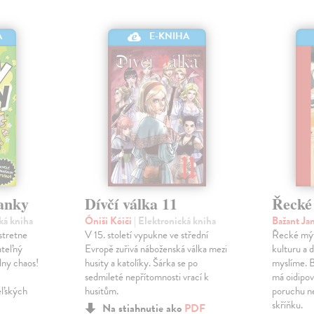
A
E-KNIHA
anky
Dívčí válka 11
Řecké
cká kniha
Óniši Kóiči
| Elektronická kniha
Bažant Ja
 stretne
V 15. století vypukne ve střední
Řecké mýt
ateľný
Evropě zuřivá náboženská válka mezi
kulturu a d
dny chaos!
husity a katolíky. Šárka se po
myslíme. 
sedmileté nepřítomnosti vrací k
má oidipov
eľských
husitům.
poruchu n
skříňku.
Na stiahnutie ako
PDF