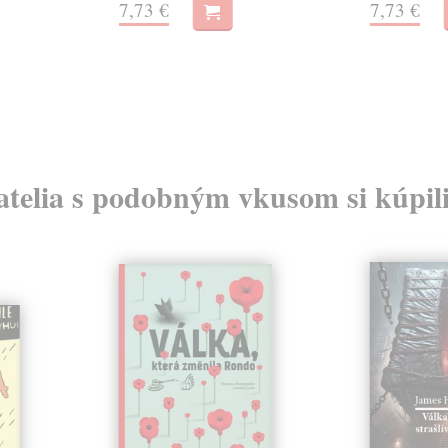
7,73 €
7,73 €
atelia s podobným vkusom si kúpili