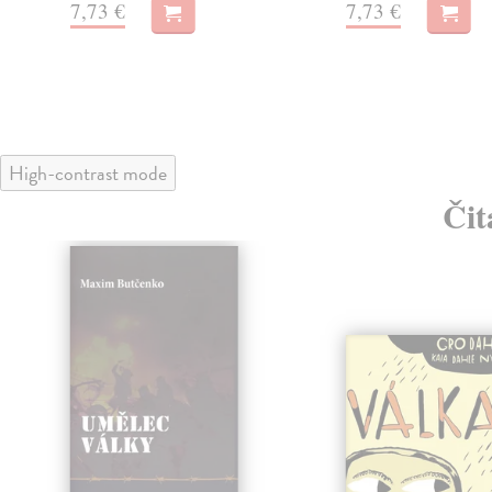
7,73 €
7,73 €
High-contrast mode
Čit