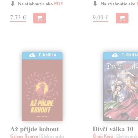
Na stiahnutie ako
PDF
Na stiahnutie ako
7,73 €
9,09 €
E-KNIH
E-KNIHA
Až přijde kohout
Dívčí válka 10
Galeno Renren
| Elektronická
Óniši Kóiči
| Elektronick