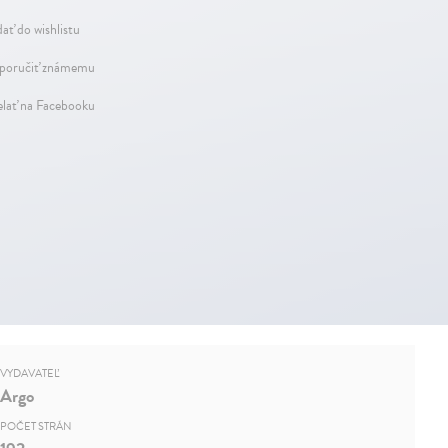
dať do wishlistu
oručiť známemu
elať na Facebooku
VYDAVATEĽ
Argo
POČET STRÁN