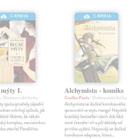
E-KNIHA
E-KNIHA
 mýty I.
Alchymista - komiks
n
| Elektronická kniha
Coelho Paulo
| Elektronická kniha
y spoluvytvářely západní
Alchymista se dočkal komiksového
odnes ovlivňují způsob, jak
zpracování ve stylu manga! Největší
Běžně říkáme, že někdo
brazilský bestseller všech dob láká
ský komplex, narcistickou
nové čtenáře i tři a půl dekády od
ebo otevřel Pandóřinu
prvního vydání. Nejnověji se dočkal
komiksové adaptace, která…