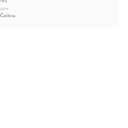
192
JAZYK
Čeština