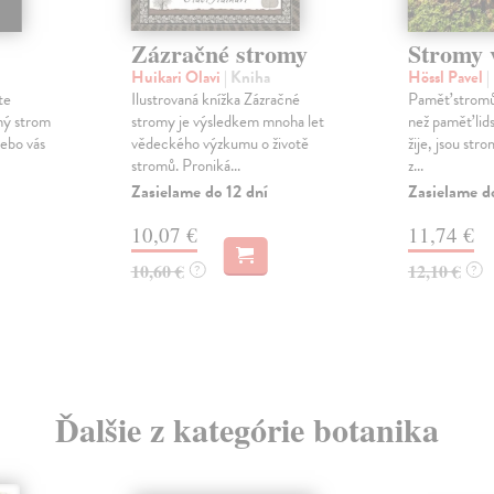
Zázračné stromy
Stromy 
Huikari Olavi
| Kniha
Hössl Pavel
|
te
Ilustrovaná knížka Zázračné
Paměť stromů 
ný strom
stromy je výsledkem mnoha let
než paměť lids
ebo vás
vědeckého výzkumu o životě
žije, jsou str
stromů. Proniká...
z...
Zasielame do 12 dní
Zasielame d
10,07 €
11,74 €
10,60 €
12,10 €
?
?
Ďalšie z kategórie botanika