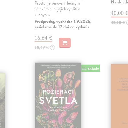
Na sklad
Prostor je věnován i léčivým
účinkům hub, jejich využití v
40,00 
kuchyni…
Predpredaj, vychádza 1.9.2026,
42,10 €
zasielame do 12 dní od vydania
16,64 €
18,49 €
?
na sklade