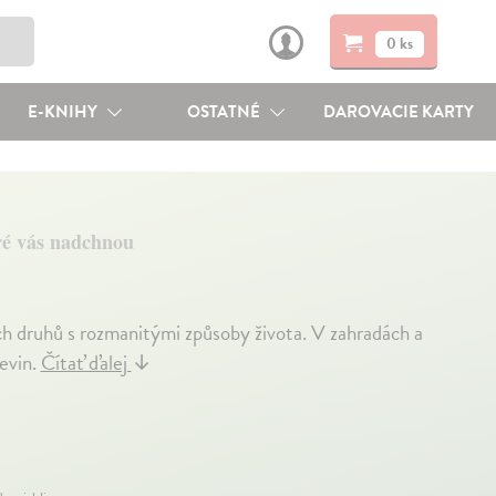
0 ks
E-KNIHY
OSTATNÉ
DAROVACIE KARTY
ré vás nadchnou
ch druhů s rozmanitými způsoby života. V zahradách a
evin.
Čítať ďalej
↓