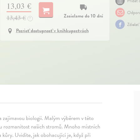
Pridať 
13,03 €
Odporu
Zasielame do 10 dní
13,43 €
?
Zdielať
Pozrieť dostupnosť v kníhkupectvách
 a zajímavou biologii. Malým výběrem v této
ou rozmanitost našich stromů. Mnoho místních
kůry. Uvidíte, jak obohacující je, když při