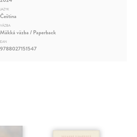
JAZYK
Čeština
VÄZBA
Mäkká väzba / Paperback
EAN
9788027151547