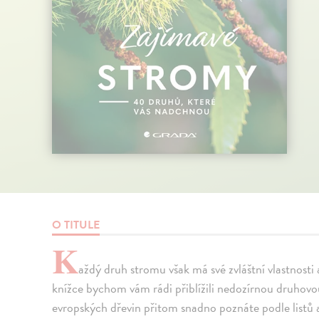
O TITULE
K
aždý druh stromu však má své zvláštní vlastnosti
knížce bychom vám rádi přiblížili nedozírnou druhov
evropských dřevin přitom snadno poznáte podle listů a 