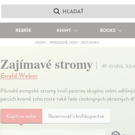
REBRÍK
KNIHY
BOOKS
KNIHY
-
PRÍRODNÉ VEDY
-
BOTANIKA
Zajímavé stromy
40 druhů, kte
Ewald Weber
Původní evropské stromy tvoří pestrou skupinu velmi odlišný
parcích kromě toho roste také řada cizokrajných okrasných dř
Kúpiť
na webe
Rezervovať v kníhkupectve