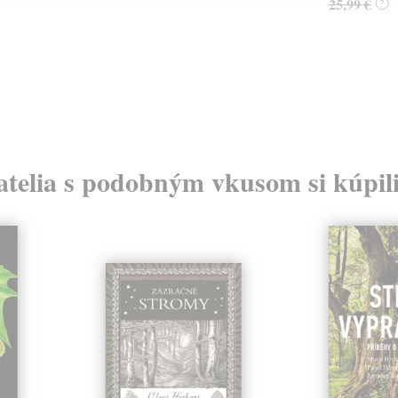
25,99 €
?
atelia s podobným vkusom si kúpili