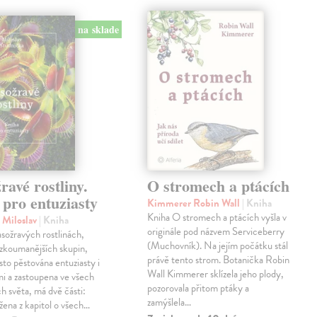
na sklade
avé rostliny.
O stromech a ptácích
pro entuziasty
Kimmerer Robin Wall
| Kniha
Kniha O stromech a ptácích vyšla v
 Miloslav
| Kniha
originále pod názvem Serviceberry
sožravých rostlinách,
(Muchovník). Na jejím počátku stál
jzkoumanějších skupin,
právě tento strom. Botanička Robin
asto pěstována entuziasty i
Wall Kimmerer sklízela jeho plody,
mi a zastoupena ve všech
pozorovala přitom ptáky a
h světa, má dvě části:
zamýšlela…
ožena z kapitol o všech…