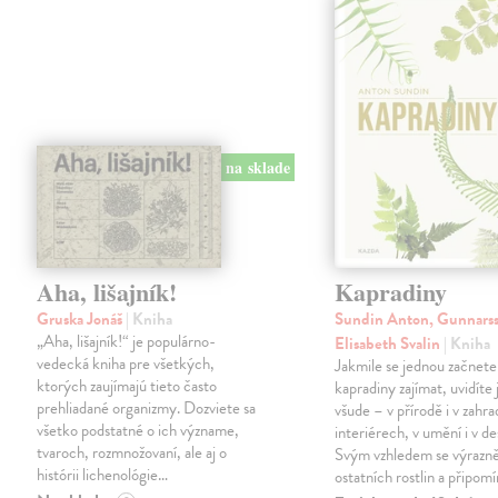
na sklade
Aha, lišajník!
Kapradiny
Gruska Jonáš
| Kniha
Sundin Anton, Gunnars
„Aha, lišajník!“ je populárno-
Elisabeth Svalin
| Kniha
vedecká kniha pre všetkých,
Jakmile se jednou začnete
ktorých zaujímajú tieto často
kapradiny zajímat, uvidíte 
prehliadané organizmy. Dozviete sa
všude – v přírodě i v zahra
všetko podstatné o ich význame,
interiérech, v umění i v de
tvaroch, rozmnožovaní, ale aj o
Svým vzhledem se výrazně 
histórii lichenológie…
ostatních rostlin a připom