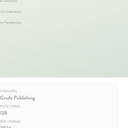
do wishlistu
čiť známemu
 na Facebooku
VYDAVATEĽ
Grada Publishing
POČET STRÁN
128
ROK VYDANIA
2024