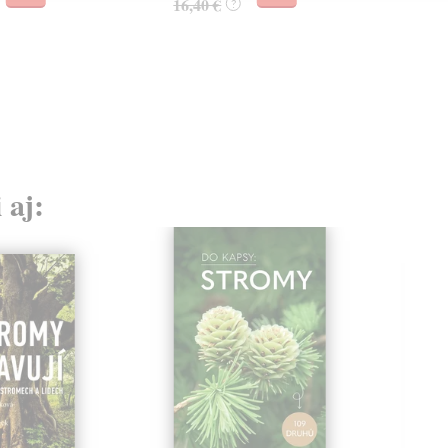
16,40 €
?
 aj: