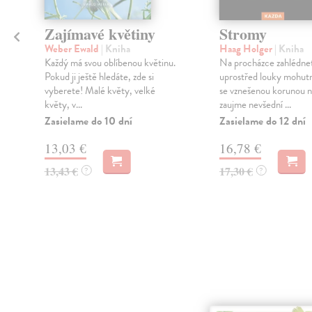
Zajímavé květiny
Stromy
Weber Ewald
| Kniha
Haag Holger
| Kniha
Každý má svou oblíbenou květinu.
Na procházce zahlédne
Pokud ji ještě hledáte, zde si
uprostřed louky mohut
vyberete! Malé květy, velké
se vznešenou korunou n
květy, v...
zaujme nevšední ...
Zasielame do 10 dní
Zasielame do 12 dní
13,03 €
16,78 €
13,43 €
17,30 €
?
?