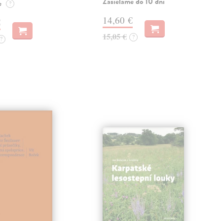
Zasielame do 10 dní
e
?
14,60 €
€
15,05 €
?
?