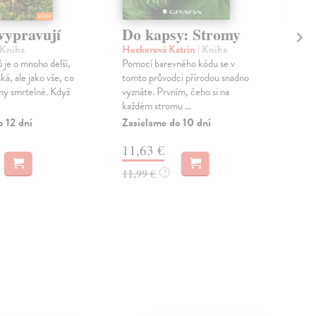
vypravují
Do kapsy: Stromy
Po
po
 Kniha
Heckerová Katrin
| Kniha
je o mnoho delší,
Pomocí barevného kódu se v
Bos
ká, ale jako vše, co
tomto průvodci přírodou snadno
Pozn
omy smrtelné. Když
vyznáte. Prvním, čeho si na
tout
každém stromu ...
List
vyob
o 12 dní
Zasielame do 10 dní
Zas
11,63 €
11
11,99 €
?
11,