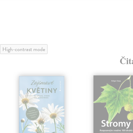
High-contrast mode
Čit