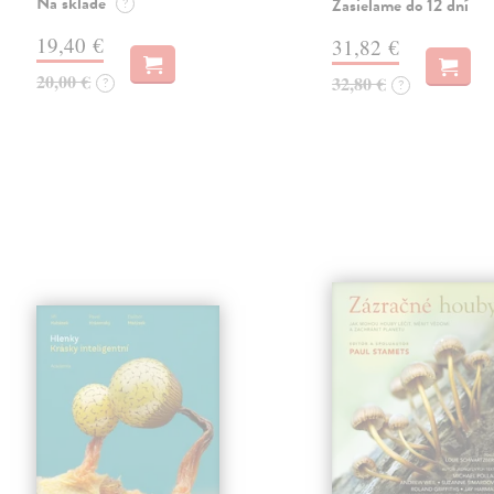
Na sklade
Zasielame do 12 dní
?
19,40 €
31,82 €
20,00 €
32,80 €
?
?