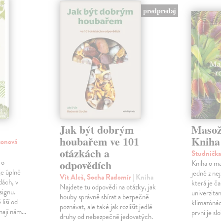
predpredaj
Jak být dobrým
Masožr
houbařem ve 101
Kniha 
sonová
otázkách a
Studnička
 o
odpovědích
Kniha o ma
je úplně
jedné z ne
Vít Aleš, Socha Radomír
| Kniha
dách, v
která je č
Najdete tu odpovědi na otázky, jak
signu.
univerzita
houby správně sbírat a bezpečně
liší od
klimazónác
poznávat, ale také jak rozlišit jedlé
ínají nám…
první je sl
druhy od nebezpečně jedovatých.