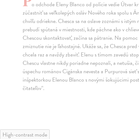
P
o odchode Eleny Blanco od polície vedie Útvar k
zúčastniť sa veľkolepých osláv Nového roka spolu s 
chvíľu odriekne. Chesca sa na oslave zoznámi s istým 
prebudí spútaná v miestnosti, kde páchne ako v chliev
Chescou skontaktovať, začína sa pátranie. Na pomoc i
zmiznutie nie je ľahostajné. Ukáže sa, že Chesca pred 
chcela raz a navždy zbaviť. Elenu s tímom zavedú stop
Chescu vlastne nikdy poriadne nepoznali, a netušia, č
úspechu románov Cigánska nevesta a Purpurová sieť sa
inšpektorkou Elenou Blanco s novými šokujúcimi pos
čitateľov“.
High-contrast mode