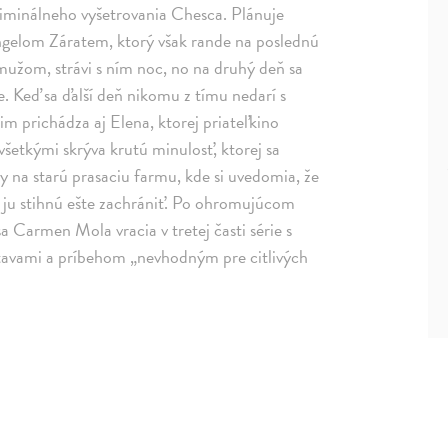
riminálneho vyšetrovania Chesca. Plánuje
Ángelom Záratem, ktorý však rande na poslednú
mužom, strávi s ním noc, no na druhý deň sa
e. Keď sa ďalší deň nikomu z tímu nedarí s
m prichádza aj Elena, ktorej priateľkino
všetkými skrýva krutú minulosť, ktorej sa
y na starú prasaciu farmu, kde si uvedomia, že
i ju stihnú ešte zachrániť. Po ohromujúcom
 Carmen Mola vracia v tretej časti série s
tavami a príbehom „nevhodným pre citlivých