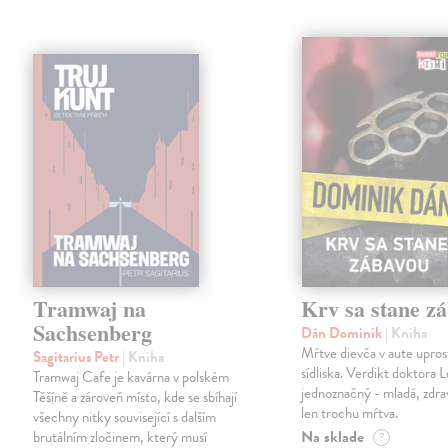
Tramwaj na
Krv sa stane z
Sachsenberg
Dán Dominik
| Kniha
Mŕtve dievča v aute upros
Sagitarius Petr
| Kniha
sídliska. Verdikt doktora 
Tramwaj Cafe je kavárna v polském
jednoznačný - mladá, zdra
Těšíně a zároveň místo, kde se sbíhají
len trochu mŕtva.
všechny nitky související s dalším
Na sklade
brutálním zločinem, který musí
?