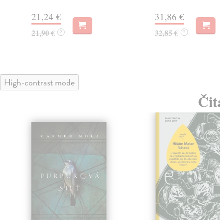
21,24 €
31,86 €
21,90 €
32,85 €
?
?
High-contrast mode
Čit
klade