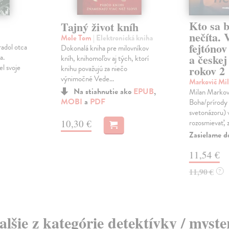
Kto sa b
Tajný život kníh
nečíta. 
Mole Tom
| Elektronická kniha
fejtónov
adol otca
Dokonalá kniha pre milovníkov
a českej 
a.
kníh, knihomoľov aj tých, ktorí
l svoje
rokov 2
knihu považujú za niečo
výnimočné Vede...
Markovič Mi
Na stiahnutie ako
EPUB
,
Milan Markov
MOBI
a
PDF
Boha/prírody 
svetonázoru) 
10,30 €
rozosmievať, z
Zasielame d
11,54 €
11,90 €
?
alšie z kategórie detektívky / myste