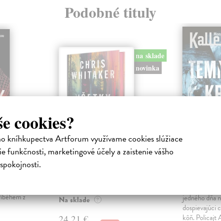
Podobné tituly
na sklade
novinka
še cookies?
ho kníhkupectva Artforum využívame cookies slúžiace
e funkčnosti, marketingové účely a zaistenie vášho
Všetky farby
Temnota
spokojnosti.
temnoty
lesom
oma
Whitaker Chris
| Kniha
Kallentoft 
 knihy Já,
1975. Patch je jednooký tínedžer.
V temnom lese
příběhem z
jedného dňa n
Na sklade
?
dospievajúci 
kôň. Policajt A
24,21 €