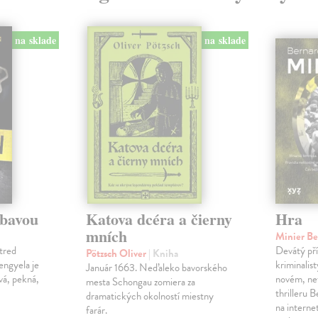
na sklade
na sklade
ábavou
Katova dcéra a čierny
Hra
mních
Minier B
tred
Devátý pří
Pötzsch Oliver
| Kniha
Lengyela je
kriminalis
Január 1663. Neďaleko bavorského
vá, pekná,
novém, ne
mesta Schongau zomiera za
thrilleru 
dramatických okolností miestny
na interne
farár.