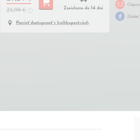
Odporu
Zasielame do 14 dní
21,90 €
?
Zdielať
Pozrieť dostupnosť v kníhkupectvách