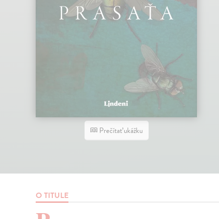
Prečítať ukážku
O TITULE