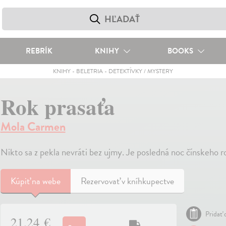
REBRÍK
KNIHY
BOOKS
KNIHY
-
BELETRIA
-
DETEKTÍVKY / MYSTERY
Rok prasaťa
Mola Carmen
Nikto sa z pekla nevráti bez ujmy. Je posledná noc čínskeho r
Kúpiť
na webe
Rezervovať v kníhkupectve
Pridať 
21,24 €