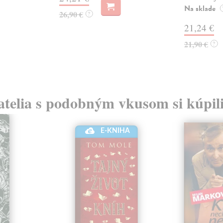
Na sklade
26,90 €
?
21,24 €
21,90 €
?
atelia s podobným vkusom si kúpili
E-KNIHA