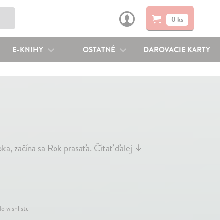
0 ks
E-KNIHY
OSTATNÉ
DAROVACIE KARTY
oka, začína sa Rok prasaťa.
Čítať ďalej
↓
do wishlistu