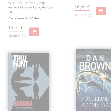
vyřešit Roman Saran, major
16,69 €
ostravské kriminálky, a jeho tým.
Jak…
17,95 €
?
Zasielame do 12 dní
15,91 €
16,40 €
?