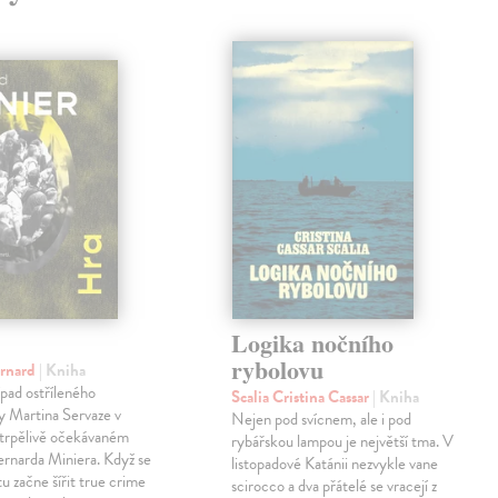
Logika nočního
rybolovu
ernard
| Kniha
pad ostříleného
Scalia Cristina Cassar
| Kniha
ty Martina Servaze v
Nejen pod svícnem, ale i pod
trpělivě očekávaném
rybářskou lampou je největší tma. V
Bernarda Miniera. Když se
listopadové Katánii nezvykle vane
tu začne šířit true crime
scirocco a dva přátelé se vracejí z