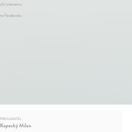
čiť známemu
 na Facebooku
PREKLADATEĽ
Kopecký Milan