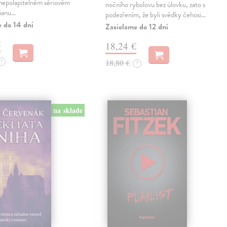
 nepolapitelném sériovém
nočního rybolovu bez úlovku, zato s
lianu…
podezřením, že byli svědky čehosi…
e do 14 dní
Zasielame do 12 dní
€
18,24 €
?
18,80 €
?
na sklade