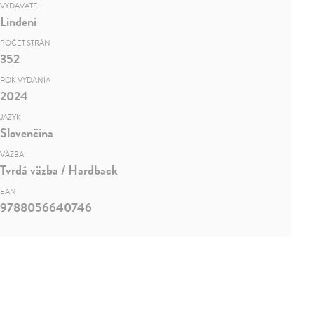
VYDAVATEĽ
Lindeni
POČET STRÁN
352
ROK VYDANIA
2024
JAZYK
Slovenčina
VÄZBA
Tvrdá väzba / Hardback
EAN
9788056640746