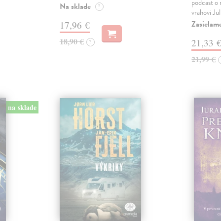
podcast o
Na sklade
?
vrahovi Ju
Zasielam
17,96 €
18,90 €
21,33 
?
21,99 €
na sklade