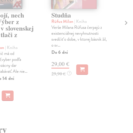
ojí, nech
Studňa
Mr
Výber z
Rúfus Milan
| Kniha
Tic
 v slovenskej
Verše Milana Rúfusa čerpajú z
Vo v
tlači z
existenciálnej nevyhnutnosti
česk
svedčiť o dobe, v ktorej básnik žil,
tali
o sv...
záh
lan
| Kniha
Do 6 dní
ič má od
MO
(vyber podľa
29,00 €
vzácny dar
9,
abávať. Ale nie...
29,90 €
?
o 14 dní
ry