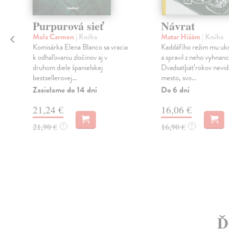
Purpurová sieť
Návrat
Mola Carmen
| Kniha
Matar Hišám
| Kniha
Komisárka Elena Blanco sa vracia
Kaddáfího režim mu ukr
k odhaľovaniu zločinov aj v
a spravil z neho vyhnanc
druhom diele španielskej
Dvadsaťpäť rokov nevide
bestsellerovej...
mesto, svo...
Zasielame do 14 dní
Do 6 dní
21,24 €
16,06 €
21,90 €
16,90 €
?
?
Ď