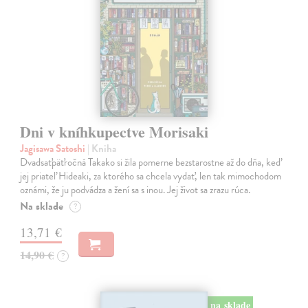
Dni v kníhkupectve Morisaki
Jagisawa Satoshi
| Kniha
Dvadsaťpäťročná Takako si žila pomerne bezstarostne až do dňa, keď
jej priateľ Hideaki, za ktorého sa chcela vydať, len tak mimochodom
oznámi, že ju podvádza a žení sa s inou. Jej život sa zrazu rúca.
Na sklade
?
13,71 €
14,90 €
?
na sklade