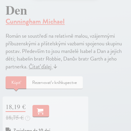
Den
Cunningham Michael
Román se soustředí na relativně malou, vzájemnými
příbuzenskými a přátelskými vazbami spojenou skupinu
postav. Především to jsou manželé Isabel a Dan a jejich
děti; Isabelin bratr Robbie, Danův bratr Garth a jeho
partnerka.
Čítať ďalej
↓
Kúpiť
Rezervovať v kníhkupectve
18,19 €
18,75 €
?
Zasielame do 10 dní