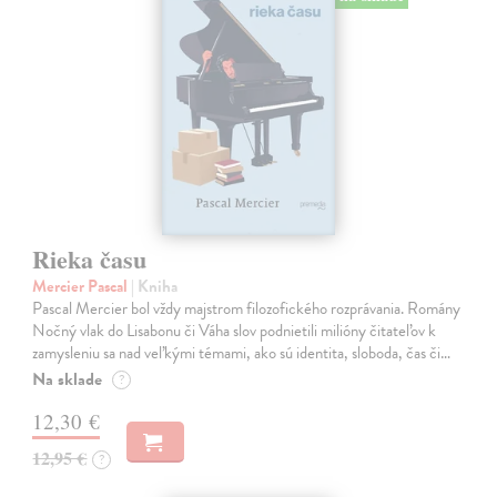
Rieka času
Mercier Pascal
| Kniha
Pascal Mercier bol vždy majstrom filozofického rozprávania. Romány
Nočný vlak do Lisabonu či Váha slov podnietili milióny čitateľov k
zamysleniu sa nad veľkými témami, ako sú identita, sloboda, čas či…
Na sklade
?
12,30 €
12,95 €
?