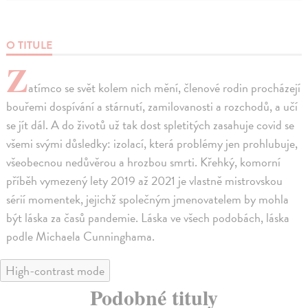
O TITULE
Z
atímco se svět kolem nich mění, členové rodin procházejí
bouřemi dospívání a stárnutí, zamilovanosti a rozchodů, a učí
se jít dál. A do životů už tak dost spletitých zasahuje covid se
všemi svými důsledky: izolací, která problémy jen prohlubuje,
všeobecnou nedůvěrou a hrozbou smrti. Křehký, komorní
příběh vymezený lety 2019 až 2021 je vlastně mistrovskou
sérií momentek, jejichž společným jmenovatelem by mohla
být láska za časů pandemie. Láska ve všech podobách, láska
podle Michaela Cunninghama.
High-contrast mode
Podobné tituly