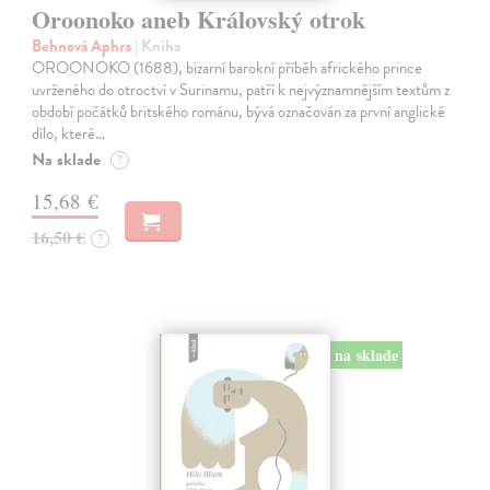
Oroonoko aneb Královský otrok
Behnová Aphra
| Kniha
OROONOKO (1688), bizarní barokní příběh afrického prince
uvrženého do otroctví v Surinamu, patří k nejvýznamnějším textům z
období počátků britského románu, bývá označován za první anglické
dílo, které…
Na sklade
?
15,68 €
16,50 €
?
na sklade