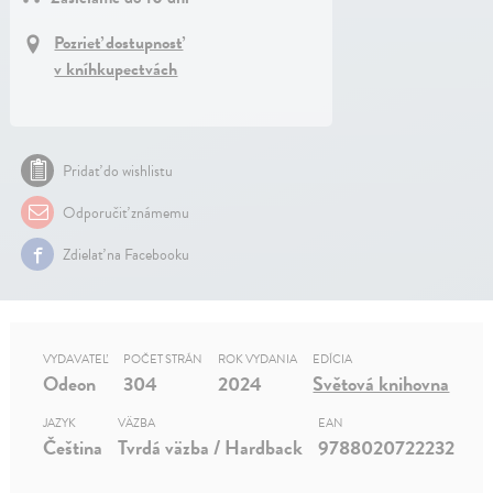
Pozrieť dostupnosť
v kníhkupectvách
Pridať do wishlistu
Odporučiť známemu
Zdielať na Facebooku
VYDAVATEĽ
POČET STRÁN
ROK VYDANIA
EDÍCIA
Odeon
304
2024
Světová knihovna
JAZYK
VÄZBA
EAN
Čeština
Tvrdá väzba / Hardback
9788020722232