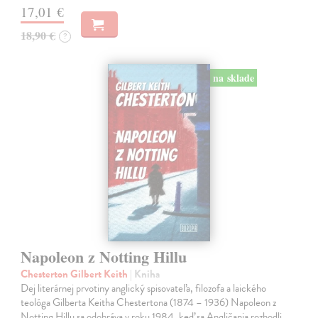
17,01 €
18,90 €
?
na sklade
Napoleon z Notting Hillu
Chesterton Gilbert Keith
| Kniha
Dej literárnej prvotiny anglický spisovateľa, filozofa a laického
teológa Gilberta Keitha Chestertona (1874 – 1936) Napoleon z
Notting Hillu sa odohráva v roku 1984, keď sa Angličania rozhodli