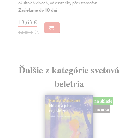
okultních vlivech, od esoteriky přes starodávn...
do 
Zasielame do 10 dní
Za
13,63 €
6,
14,05 €
6,
?
Ďalšie z kategórie svetová
beletria
na sklade
novinka