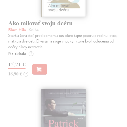
Ako milovať svoju dcéru
Blum Hila
| Kniha
Staršia žena stojí pred domom a cez okno tajne pozoruje rodinu: otca,
matku a dve deti. Díva sa na svoje vnučky, ktoré kvôli odlúčeniu od
dcéry nikdy nestretla.
Na sklade
?
15,21 €
16,90 €
?