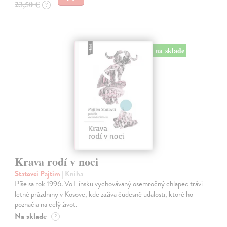
23,50 €
?
na sklade
Krava rodí v noci
Statovci Pajtim
| Kniha
Píše sa rok 1996. Vo Fínsku vychovávaný osemročný chlapec trávi
letné prázdniny v Kosove, kde zažíva čudesné udalosti, ktoré ho
poznačia na celý život.
Na sklade
?