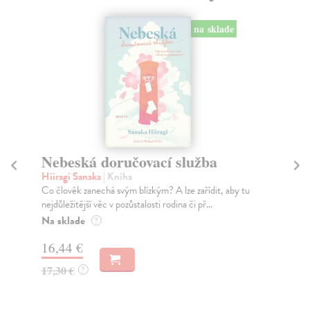
na sklade
Nebeská doručovací služba
Šá
Hiiragi Sanaka
| Kniha
Ke
Co člověk zanechá svým blízkým? A lze zařídit, aby tu
Od 
nejdůležitější věc v pozůstalosti rodina či př...
o f
Na sklade
Na
?
16,44 €
21
17,30 €
22
?