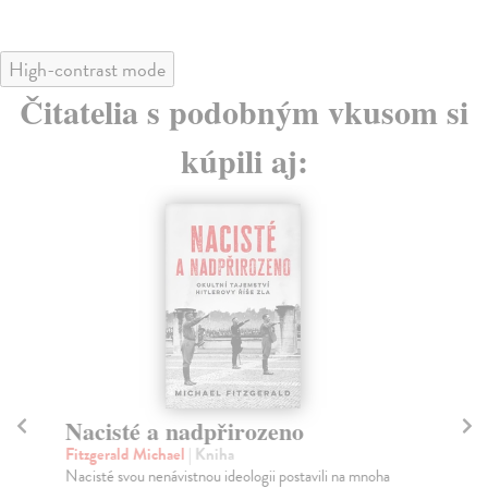
High-contrast mode
Čitatelia s podobným vkusom si
kúpili aj:
Nacisté a nadpřirozeno
B
Fitzgerald Michael
| Kniha
Ko
Nacisté svou nenávistnou ideologii postavili na mnoha
Prv