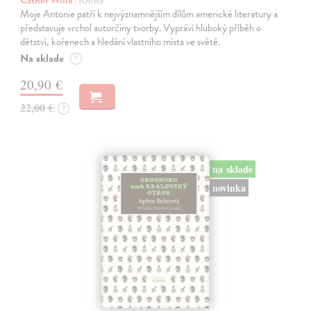
Cather Willa
| Kniha
Moje Antonie patří k nejvýznamnějším dílům americké literatury a
představuje vrchol autorčiny tvorby. Vypráví hluboký příběh o
dětství, kořenech a hledání vlastního místa ve světě.
Na sklade
?
20,90 €
22,00 €
?
na sklade
novinka