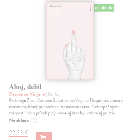
na sklade
Ahoj, debil
Despentes Virginie
| Kniha
Po trilógii Život Vernona Subutexa sa Virginie Despentes vracia s
románom, ktorý pripomína ultrasúčasnú verziu Nebezpečných
známostí. Ide o príbeh plný hnevu aj útechy, vzdoru aj prijatia.
Na sklade
?
22,33 €