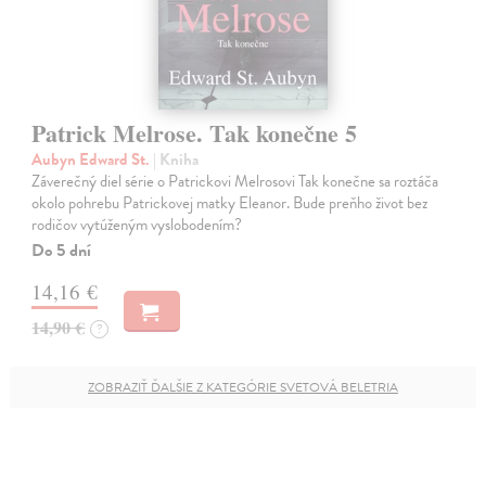
Patrick Melrose. Tak konečne 5
Aubyn Edward St.
| Kniha
Záverečný diel série o Patrickovi Melrosovi Tak konečne sa roztáča
okolo pohrebu Patrickovej matky Eleanor. Bude preňho život bez
rodičov vytúženým vyslobodením?
Do 5 dní
14,16 €
14,90 €
?
ZOBRAZIŤ ĎALŠIE Z KATEGÓRIE SVETOVÁ BELETRIA