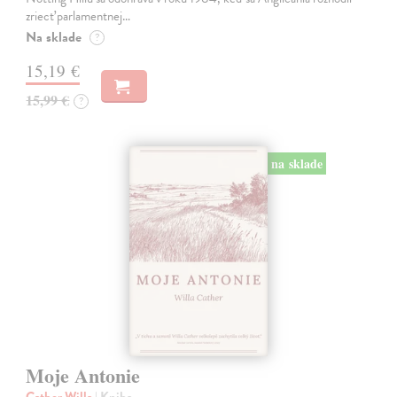
zriecť parlamentnej…
Na sklade
?
15,19 €
15,99 €
?
na sklade
Moje Antonie