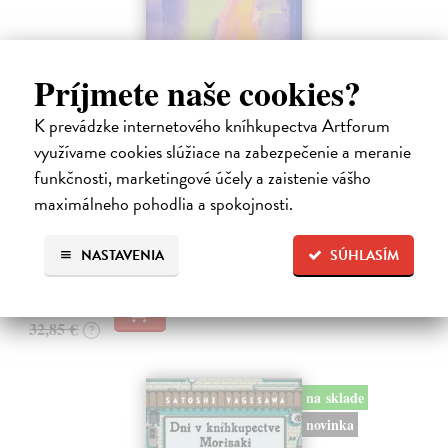
Príjmete naše cookies?
K prevádzke internetového kníhkupectva Artforum
Město a jeho nejisté zdi
využívame cookies slúžiace na zabezpečenie a meranie
Murakami Haruki
| Kniha
Ty jsi to byla, kdo mi vyprávěl o tom městě. Město a jeho nejisté zdi –
funkčnosti, marketingové účely a zaistenie vášho
dlouho očekávaný román Harukiho Murakamiho volně navazuje na
maximálneho pohodlia a spokojnosti.
autorovu starší novelu z roku 1980 a tematicky se prolíná s jeho
kultovním…
NASTAVENIA
SÚHLASÍM
Na sklade
?
30,22 €
32,85 €
?
na sklade
novinka