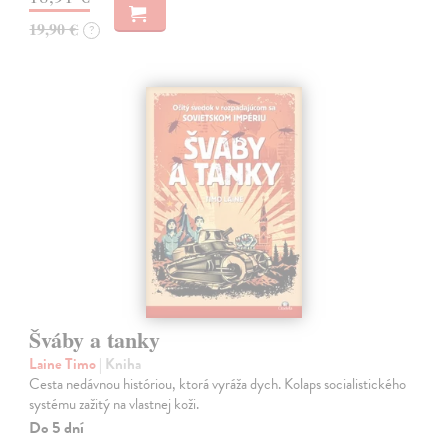
19,90 €
?
Šváby a tanky
Laine Timo
| Kniha
Cesta nedávnou históriou, ktorá vyráža dych. Kolaps socialistického
systému zažitý na vlastnej koži.
Do 5 dní