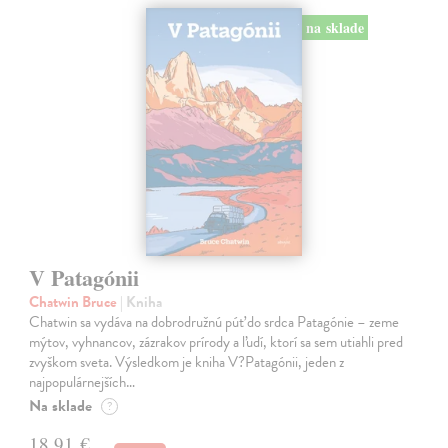
na sklade
V Patagónii
Chatwin Bruce
| Kniha
Chatwin sa vydáva na dobrodružnú púť do srdca Patagónie – zeme
mýtov, vyhnancov, zázrakov prírody a ľudí, ktorí sa sem utiahli pred
zvyškom sveta. Výsledkom je kniha V?Patagónii, jeden z
najpopulárnejších…
Na sklade
?
18,91 €