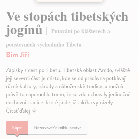
Ve stopách tibetských
jogínů
Putování po klášterech a
poustevnách východního Tibetu
Bím Jiří
Zápisky z cest po Tibetu. Tibetská oblast Amdo, zvláště
její severní část je místo, kde se od pradávna potkávají
různé kultury, národy a náboženské tradice, a možná
právě to napomohlo tomu, že se zde uchovaly jedinečné
duchovní tradice, které jinde již takřka vymizely.
Čítať ďalej
↓
Kúpiť
Rezervovať v kníhkupectve