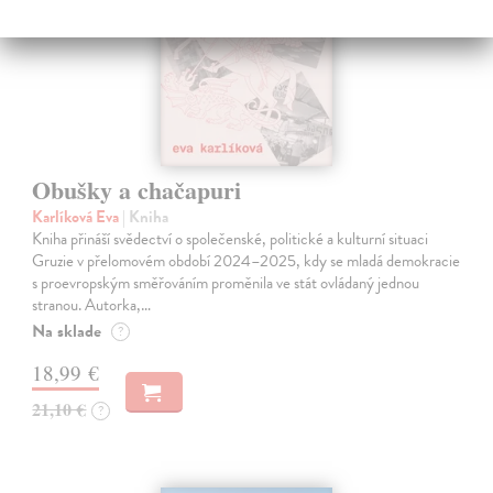
Obušky a chačapuri
Karlíková Eva
| Kniha
Kniha přináší svědectví o společenské, politické a kulturní situaci
Gruzie v přelomovém období 2024–2025, kdy se mladá demokracie
s proevropským směřováním proměnila ve stát ovládaný jednou
stranou. Autorka,…
Na sklade
?
18,99 €
21,10 €
?