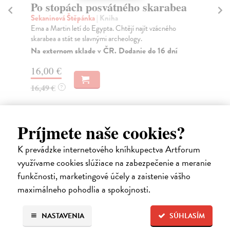
Po stopách posvátného skarabea
P
pa
Sekaninová Štěpánka
| Kniha
Ema a Martin letí do Egypta. Chtějí najít vzácného
Šm
skarabea a stát se slavnými archeology.
Kni
výs
Na externom sklade v ČR. Dodanie do 16 dní
Za
16,00 €
43
16,49 €
?
44
Príjmete naše cookies?
K prevádzke internetového kníhkupectva Artforum
Ďalšie z kategórie cestopisy
využívame cookies slúžiace na zabezpečenie a meranie
funkčnosti, marketingové účely a zaistenie vášho
maximálneho pohodlia a spokojnosti.
na sklade
NASTAVENIA
SÚHLASÍM
novinka