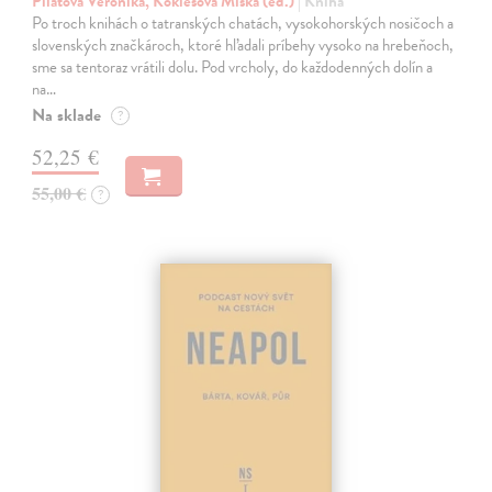
Pilátová Veronika, Koklesová Miška (ed.)
| Kniha
Po troch knihách o tatranských chatách, vysokohorských nosičoch a
slovenských značkároch, ktoré hľadali príbehy vysoko na hrebeňoch,
sme sa tentoraz vrátili dolu. Pod vrcholy, do každodenných dolín a
na…
Na sklade
?
52,25 €
55,00 €
?