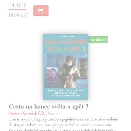
19,30 €
19,90 €
?
na sklade
Cesta na konec světa a zpět 3
Hrabal-Krondak F.R.
| Kniha
Literárně-politologický cestopis pojednávající o současném reálném
Rusku, tentokrát o autorových posledních cestách po severním
Kavkazu, doplněný množstvím ilustrací a reprodukcí dokumentů v