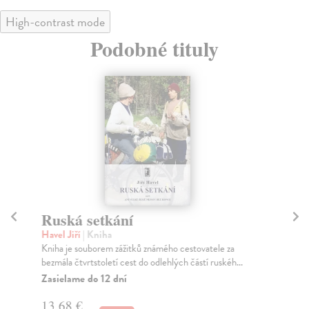
High-contrast mode
Podobné tituly
Ruská setkání
Zá
ci
Havel Jiří
| Kniha
Kniha je souborem zážitků známého cestovatele za
Plo
bezmála čtvrtstoletí cest do odlehlých částí ruskéh...
Tat
pub
Zasielame do 12 dní
Za
13,68 €