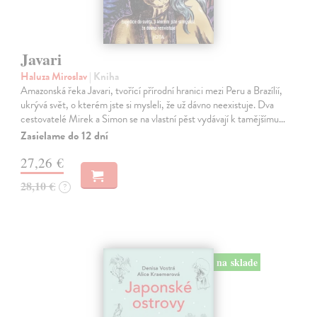
Javari
Haluza Miroslav
| Kniha
Amazonská řeka Javari, tvořící přírodní hranici mezi Peru a Brazílií,
ukrývá svět, o kterém jste si mysleli, že už dávno neexistuje. Dva
cestovatelé Mirek a Simon se na vlastní pěst vydávají k tamějšímu…
Zasielame do 12 dní
27,26 €
28,10 €
?
na sklade