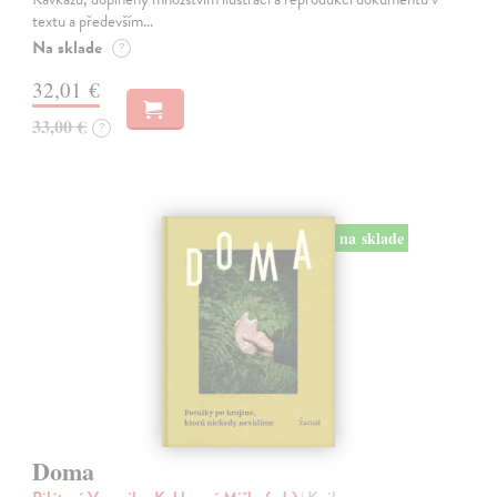
textu a především…
Na sklade
?
32,01 €
33,00 €
?
na sklade
Doma