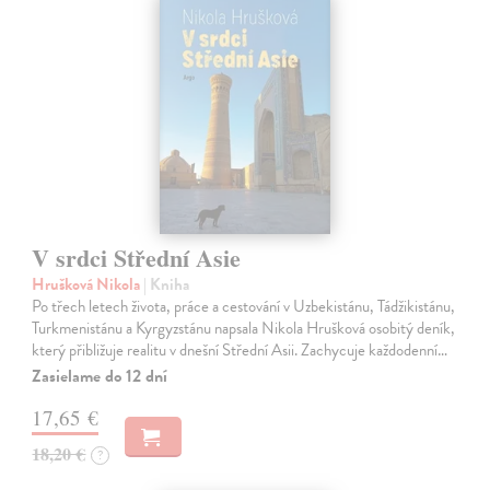
V srdci Střední Asie
Hrušková Nikola
| Kniha
Po třech letech života, práce a cestování v Uzbekistánu, Tádžikistánu,
Turkmenistánu a Kyrgyzstánu napsala Nikola Hrušková osobitý deník,
který přibližuje realitu v dnešní Střední Asii. Zachycuje každodenní…
Zasielame do 12 dní
17,65 €
18,20 €
?