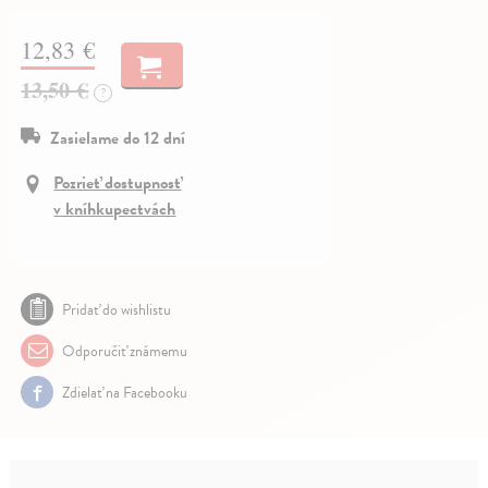
12,83 €
13,50 €
?
Zasielame do 12 dní
Pozrieť dostupnosť
v kníhkupectvách
Pridať do wishlistu
Odporučiť známemu
Zdielať na Facebooku