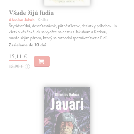
Všade žijú ľudia
Absolon Jakub
| Kniha
Štyridsať dní, desať zastávok, pätnásť letov, desiatky príbehov. To
všetko vás čaká, ak sa vydáte na cestu s Jakubom a Katkou,
manželským párom, ktorý sa rozhodol spoznávať svet a ľudí.
Zasielame do 10 dní
15,11 €
15,90 €
?