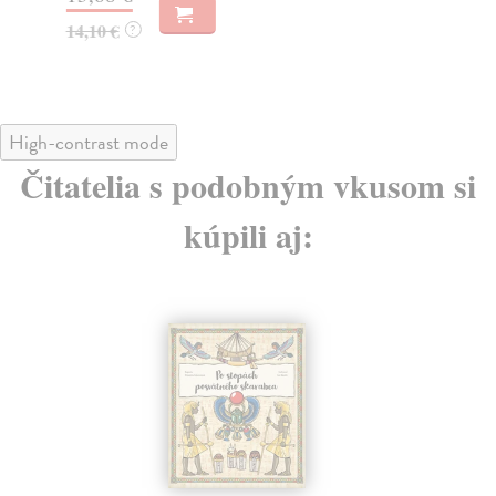
13
14,10 €
?
13
High-contrast mode
Čitatelia s podobným vkusom si
kúpili aj: