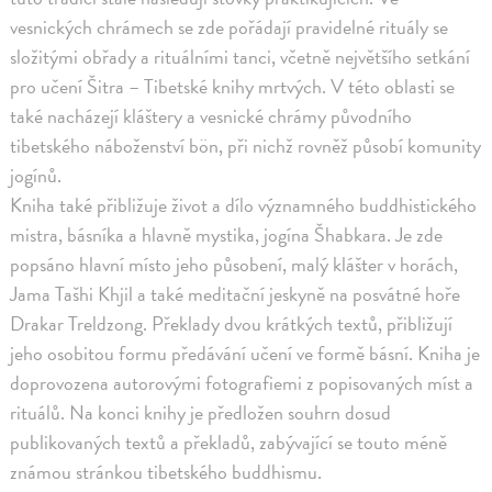
vesnických chrámech se zde pořádají pravidelné rituály se
složitými obřady a rituálními tanci, včetně největšího setkání
pro učení Šitra – Tibetské knihy mrtvých. V této oblasti se
také nacházejí kláštery a vesnické chrámy původního
tibetského náboženství bön, při nichž rovněž působí komunity
jogínů.
Kniha také přibližuje život a dílo významného buddhistického
mistra, básníka a hlavně mystika, jogína Šhabkara. Je zde
popsáno hlavní místo jeho působení, malý klášter v horách,
Jama Tašhi Khjil a také meditační jeskyně na posvátné hoře
Drakar Treldzong. Překlady dvou krátkých textů, přibližují
jeho osobitou formu předávání učení ve formě básní. Kniha je
doprovozena autorovými fotografiemi z popisovaných míst a
rituálů. Na konci knihy je předložen souhrn dosud
publikovaných textů a překladů, zabývající se touto méně
známou stránkou tibetského buddhismu.