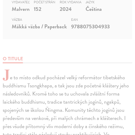
VYDAVATEĽ
POČET STRÁN
ROK VYDANIA
JAZYK
Malvern
152
2024
Čeština
VÄZBA
EAN
Mäkká väzba / Paperback
9788075304933
O TITULE
J
e to místo odkud pocházel velký reformátor tibetského
buddhismu Tsongkhapa, a tak jsou zde početné kláštery jeho
následovníků. Kromě toho se tu uchovala zvláštní forma
laického buddhismu, tradice tantrických jogínů, ngakpů,
spojených se školou Ňingma. Komunity těchto jogínů jsou
především na venkově, při malých chrámech a klášterech. I
přes všude přítomný vliv moderní doby a čínského režimu,
tuto tradici stále následují stovky praktikujících. Ve