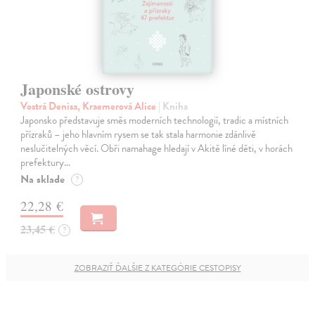
Japonské ostrovy
Vostrá Denisa, Kraemerová Alice
| Kniha
Japonsko představuje směs moderních technologií, tradic a místních
přízraků – jeho hlavním rysem se tak stala harmonie zdánlivě
neslučitelných věcí. Obři namahage hledají v Akitě líné děti, v horách
prefektury…
Na sklade
?
22,28 €
23,45 €
?
ZOBRAZIŤ ĎALŠIE Z KATEGÓRIE CESTOPISY