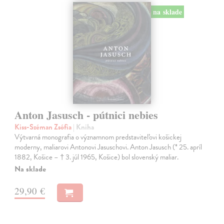
na sklade
Anton Jasusch - pútnici nebies
Kiss-Széman Zsófia
| Kniha
Výtvarná monografia o významnom predstaviteľovi košickej
moderny, maliarovi Antonovi Jasuschovi. Anton Jasusch (* 25. apríl
1882, Košice – † 3. júl 1965, Košice) bol slovenský maliar.
Na sklade
29,90 €