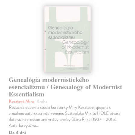
Genealógia modernistického
esencializmu / Geneaalogy of Modernist
Essentialism
Keratová Mira
| Kniha
Rozsiahla odborná štúdia kurátorky Miry Keratovej spojená s
vizuálnou autorskou intervenciou Svätopluka Mikitu HOLE otvára
doteraz nepreskúmané vrstvy tvorby Stana Filka (1937 – 2015).
Autorka využíva…
Do 4 dní