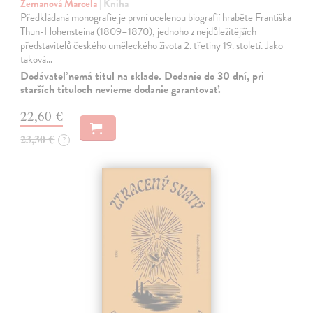
Zemanová Marcela
| Kniha
Předkládaná monografie je první ucelenou biografií hraběte Františka
Thun-Hohensteina (1809–1870), jednoho z nejdůležitějších
představitelů českého uměleckého života 2. třetiny 19. století. Jako
taková…
Dodávateľ nemá titul na sklade. Dodanie do 30 dní, pri
starších tituloch nevieme dodanie garantovať.
22,60 €
23,30 €
?