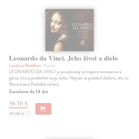
Leonardo da Vinci. Jeho život a dielo
Landrus Matthew
| Kniha
LEONARDO DA VINCI je považovaný za majstra renesancie a
génia, ktorý predstihol svoju dobu. Najviac sa preslávil dielami, ako sú
Mona Lisa a Posledná večera.
Zasielame do 14 dní
38,70 €
39,90 €
?