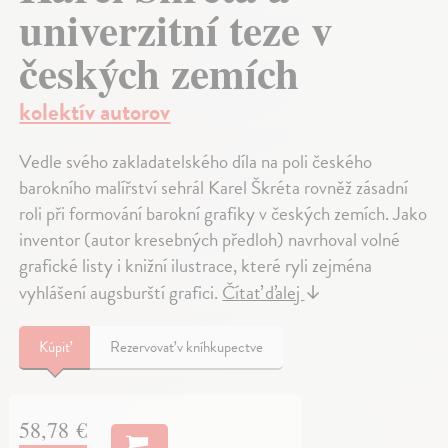
univerzitní teze v
českých zemích
kolektív autorov
Vedle svého zakladatelského díla na poli českého
barokního malířství sehrál Karel Škréta rovněž zásadní
roli při formování barokní grafiky v českých zemích. Jako
inventor (autor kresebných předloh) navrhoval volné
grafické listy i knižní ilustrace, které ryli zejména
vyhlášení augsburští grafici.
Čítať ďalej
↓
Kúpiť
Rezervovať v kníhkupectve
58,78 €