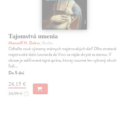
Tajomstvá umenia
Mancoff N. Debra
| Kniha
Odhaľte nové významy známych majstrovských diel! Dlho stratené
majstrovské dielo Leonarda da Vinci sa nájde skryté za stenou. V
obraze je zašifrovaná tajná správa, ktorej rozumie len vybraný okruh
ľudí.…
Do 5 dní
24,15 €
24,90 €
?