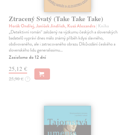
Ztracený Svatý (Take Take Take)
Horák Ondřej, Janíček Jindřich, Kusá Alexandra
| Kniha
„Detektivní román“ založený na výzkumu českých a slovenských
badatelů vypráví dnes málo známý příběh kdysi slavného,
obdivovaného, ale i zatracovaného obrazu Díkůvzdání českého a
slovenského lidu generalissimu…
Zasielame do 12 dní
25,12 €
25,90 €
?