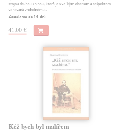
svojou druhou knihou, ktorá je s veľkým obdivom a rešpektom
venovaná vrcholnému…
Zasielame do 14 dní
41,00 €
Kéž bych byl malířem