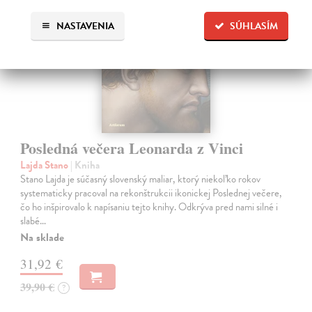
na sklade
NASTAVENIA
SÚHLASÍM
Posledná večera Leonarda z Vinci
Lajda Stano
| Kniha
Stano Lajda je súčasný slovenský maliar, ktorý niekoľko rokov
systematicky pracoval na rekonštrukcii ikonickej Poslednej večere,
čo ho inšpirovalo k napísaniu tejto knihy. Odkrýva pred nami silné i
slabé…
Na sklade
31,92 €
39,90 €
?