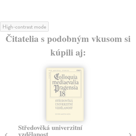
High-contrast mode
Čitatelia s podobným vkusom si
kúpili aj:
Středověká univerzitní
K
vzdělanost
Dv