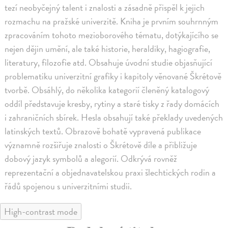
tezí neobyčejný talent i znalosti a zásadně přispěl k jejich
rozmachu na pražské univerzitě. Kniha je prvním souhrnným
zpracováním tohoto mezioborového tématu, dotýkajícího se
nejen dějin umění, ale také historie, heraldiky, hagiografie,
literatury, filozofie atd. Obsahuje úvodní studie objasňující
problematiku univerzitní grafiky i kapitoly věnované Škrétově
tvorbě. Obsáhlý, do několika kategorií členěný katalogový
oddíl představuje kresby, rytiny a staré tisky z řady domácích
i zahraničních sbírek. Hesla obsahují také překlady uvedených
latinských textů. Obrazově bohatě vypravená publikace
významně rozšiřuje znalosti o Škrétově díle a přibližuje
dobový jazyk symbolů a alegorií. Odkrývá rovněž
reprezentační a objednavatelskou praxi šlechtických rodin a
řádů spojenou s univerzitními studii.
High-contrast mode