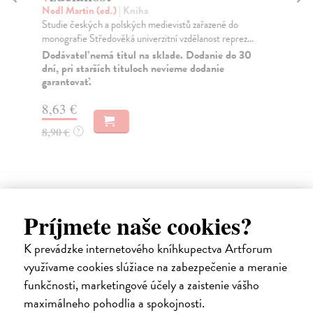
Kar
Nodl Martin (ed.)
| Kniha
nov
Studie českých a polských medievistů zařazené do
monografie Středověká univerzitní vzdělanost reprez...
Za
Dodávateľ nemá titul na sklade. Dodanie do 30
9,
dní, pri starších tituloch nevieme dodanie
garantovať.
9,
8,63 €
8,90 €
?
Ďalšie z kategórie výtvarné
Príjmete naše cookies?
umenie
K prevádzke internetového kníhkupectva Artforum
využívame cookies slúžiace na zabezpečenie a meranie
funkčnosti, marketingové účely a zaistenie vášho
maximálneho pohodlia a spokojnosti.