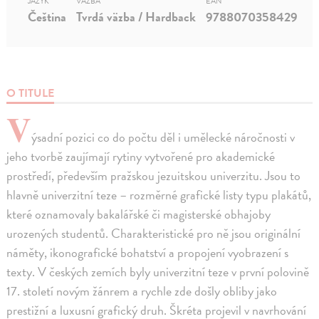
JAZYK
VÄZBA
EAN
Čeština
Tvrdá väzba / Hardback
9788070358429
O TITULE
V
ýsadní pozici co do počtu děl i umělecké náročnosti v
jeho tvorbě zaujímají rytiny vytvořené pro akademické
prostředí, především pražskou jezuitskou univerzitu. Jsou to
hlavně univerzitní teze – rozměrné grafické listy typu plakátů,
které oznamovaly bakalářské či magisterské obhajoby
urozených studentů. Charakteristické pro ně jsou originální
náměty, ikonografické bohatství a propojení vyobrazení s
texty. V českých zemích byly univerzitní teze v první polovině
17. století novým žánrem a rychle zde došly obliby jako
prestižní a luxusní grafický druh. Škréta projevil v navrhování