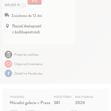
60,60 €
?
Zasielame do 12 dní
Pozrieť dostupnosť
v kníhkupectvách
Pridať do wishlistu
Odporučiť známemu
Zdielať na Facebooku
VYDAVATEĽ
POČET STRÁN
ROK VYDANIA
Národní galerie v Praze
381
2024