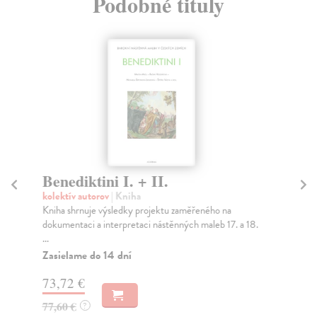
Podobné tituly
Benediktini I. + II.
Zl
kolektív autorov
| Kniha
kol
Kniha shrnuje výsledky projektu zaměřeného na
Pub
dokumentaci a interpretaci nástěnných maleb 17. a 18.
čin
...
Za
Zasielame do 14 dní
53
73,72 €
56
77,60 €
?