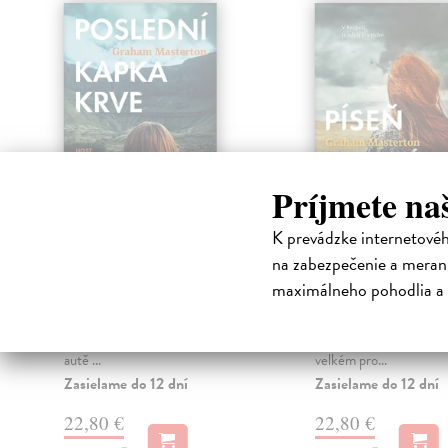
nka
Príjmete na
K prevádzke internetové
Poslední kapka krve
Píseň mrtvýc
na zabezpečenie a merani
Masterton Graham
| Kniha
Masterton Graham
| K
maximálneho pohodlia a 
Krvavé finále série s komisařkou
Devátý díl série s komi
.
Katie Maguirovou! Na opuštěné
Katie Maguirovou. Serž
venkovské silnici uhoří ve svém
Gardy, který měl svědč
autě ...
velkém pro...
Zasielame do 12 dní
Zasielame do 12 dní
22,80 €
22,80 €