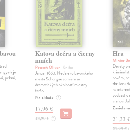
ábavou
Katova dcéra a čierny
Hra
mních
Minier B
tred
Devátý pří
Pötzsch Oliver
| Kniha
Lengyela je
kriminalis
Január 1663. Neďaleko bavorského
vá, pekná,
novém, ne
mesta Schongau zomiera za
thrilleru 
dramatických okolností miestny
na interne
farár.
podcast o
Na sklade
?
vrahovi Ju
Zasielam
17,96 €
18,90 €
21,33 
?
21,99 €