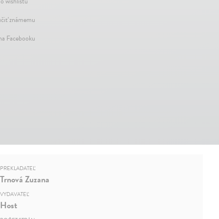
o wishlistu
čiť známemu
 na Facebooku
PREKLADATEĽ
Trnová Zuzana
VYDAVATEĽ
Host