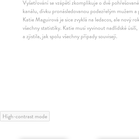
Vyšetřování se vzápětí zkomplikuje o dvě pohřešované
kanálu, dívku pronásledovanou podezřelým mužem a 
Katie Maguirová je sice zvyklá na ledacos, ale nový ro
všechny statistiky. Katie musí vyvinout nadlidské úsilí,
a zjistila, jak spolu všechny případy souvisejí.
High-contrast mode