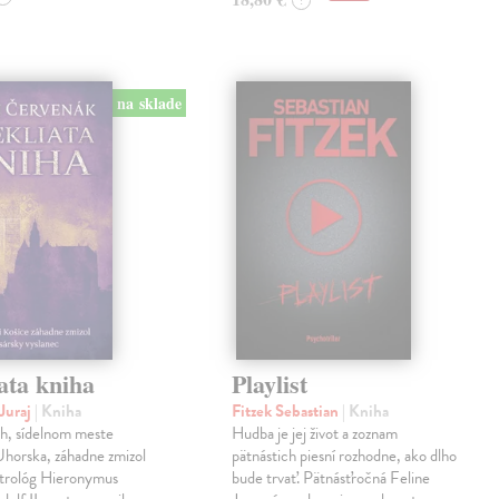
?
na sklade
ata kniha
Playlist
Juraj
| Kniha
Fitzek Sebastian
| Kniha
ch, sídelnom meste
Hudba je jej život a zoznam
horska, záhadne zmizol
pätnástich piesní rozhodne, ako dlho
strológ Hieronymus
bude trvať. Pätnásťročná Feline