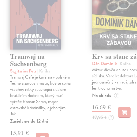
Tramwaj na
Krv sa stane z
Sachsenberg
Dán Dominik
| Kniha
Mŕtve dievča v aute upros
Sagitarius Petr
| Kniha
sídliska. Verdikt doktora 
Tramwaj Cafe je kavárna v polském
jednoznačný - mladá, zdra
Těšíně a zároveň místo, kde se sbíhají
len trochu mŕtva.
všechny nitky související s dalším
Na sklade
brutálním zločinem, který musí
?
vyřešit Roman Saran, major
16,69 €
ostravské kriminálky, a jeho tým.
Jak…
17,95 €
?
Zasielame do 12 dní
15,91 €