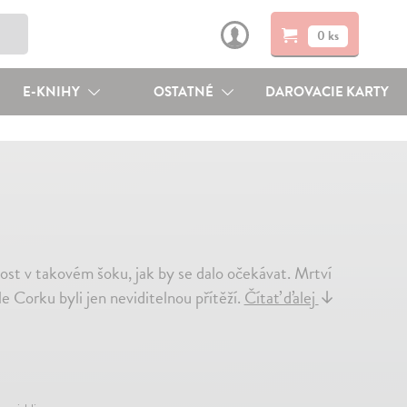
0 ks
E-KNIHY
OSTATNÉ
DAROVACIE KARTY
st v takovém šoku, jak by se dalo očekávat. Mrtví
le Corku byli jen neviditelnou přítěží.
Čítať ďalej
↓