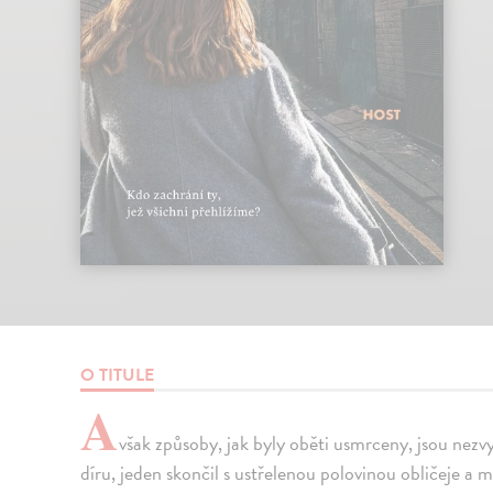
O TITULE
A
však způsoby, jak byly oběti usmrceny, jsou nezvy
díru, jeden skončil s ustřelenou polovinou obličeje a