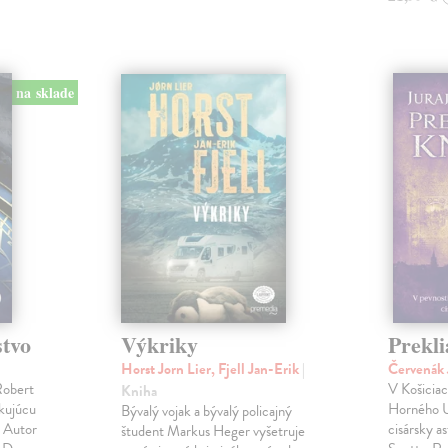
na sklade
stvo
Výkriky
Prekli
Horst Jorn Lier, Fjell Jan-Erik
|
Červenák 
Robert
V Košicia
Kniha
okujúcu
Horného U
Bývalý vojak a bývalý policajný
! Autor
cisársky a
študent Markus Heger vyšetruje