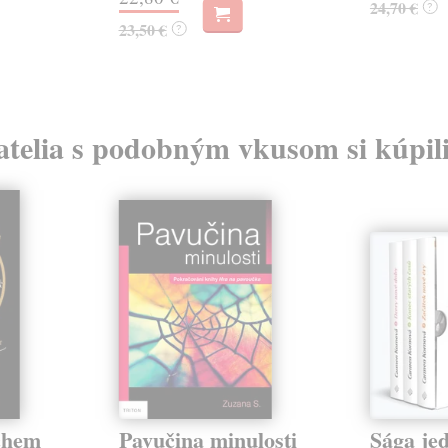
24,70 €
?
23,50 €
?
atelia s podobným vkusom si kúpili
chem
Pavučina minulosti
Sága jed