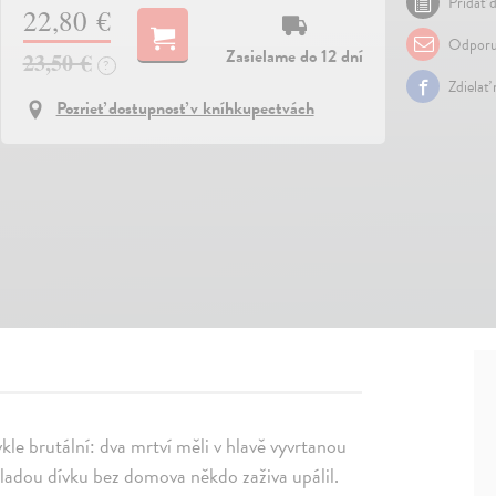
Pridať d
22,80 €
Odporu
Zasielame do 12 dní
23,50 €
?
Zdielať
Pozrieť dostupnosť v kníhkupectvách
kle brutální: dva mrtví měli v hlavě vyvrtanou
 mladou dívku bez domova někdo zaživa upálil.