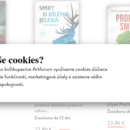
še cookies?
ho kníhkupectva Artforum využívame cookies slúžiace
h
Smrt U bílého
Propast
e funkčnosti, marketingové účely a zaistenie vášho
jelena
niha
Bryndza Rob
spokojnosti.
sařkou
Soukromá det
Chibnall Chris
| Kniha
ant irské
Kate Marshall
Ospalou britskou vesnicí otřese
it ve
Harpera má sv
vražda Když se Nicola Bridgeová
případ. Před d
po letech detektivní práce ve
velkém...
Zasielame d
Zasielame do 12 dní
23,96 €
22,80 €