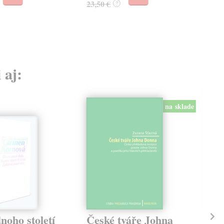
23,50 €
22,
?
 aj:
na sklade
noho století
České tváře Johna
Vě