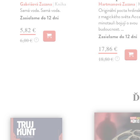
Gabrišová Zuzana
| Kniha
Hartmanová Zuzana
| 
t
Samá voda. Samá voda.
Originální pocta hrdins
z magického světa Acc
Zasielame do 12 dní
minotauři bojují o svou
budoucnost. ...
5,82 €
Zasielame do 12 dní
6,00 €
?
17,86 €
18,80 €
?
Ď