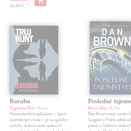
16,40 €
?
Baraba
Posledné tajom
Sagitarius Petr
| Kniha
Brown Dan
| Kniha
Nestandardním způsobem – šípem
Dan Brown nový román: 
vystřeleným z kuše – je na vyjížďce
Langdon v Prahe odhalí š
na kole, na lesní cestě vedoucí k
pravdu o ľudskom vedomí