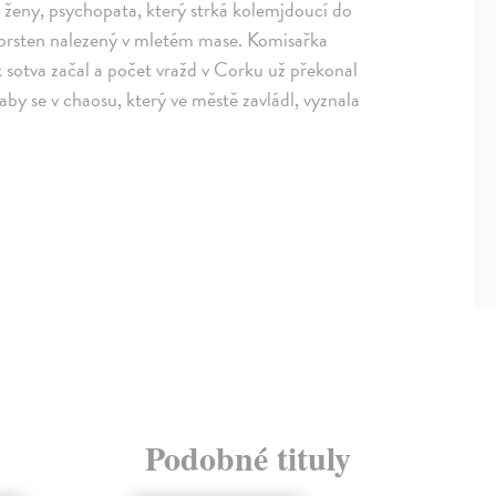
 ženy, psychopata, který strká kolemjdoucí do
prsten nalezený v mletém mase. Komisařka
k sotva začal a počet vražd v Corku už překonal
 aby se v chaosu, který ve městě zavládl, vyznala
Podobné tituly