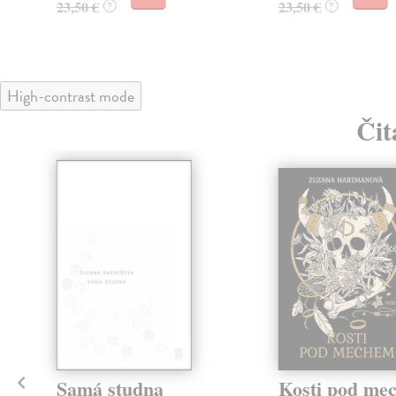
23,50 €
23,50 €
?
?
High-contrast mode
Čit
Samá studna
Kosti pod me