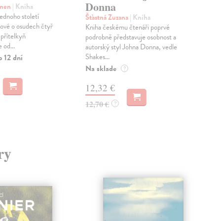
Donna
rmen
| Kniha
Hir
jednoho století
Rol
Šťastná Zuzana
| Kniha
vé o osudech čtyř
akti
Kniha českému čtenáři poprvé
přítelkyň
mys
podrobně představuje osobnost a
 od...
vypr
autorský styl Johna Donna, vedle
Shakes...
o 12 dní
Na 
Na sklade
?
24
12,32 €
25,
12,70 €
?
ry