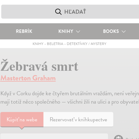
REBRÍK
KNIHY
BOOKS
KNIHY
-
BELETRIA
-
DETEKTÍVKY / MYSTERY
Žebravá smrt
Masterton Graham
Když v Corku dojde ke čtyřem brutálním vraždám, není veřejno
mají totiž něco společného — všichni žili na ulici a pro obyvate
Kúpiť
na webe
Rezervovať v kníhkupectve