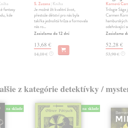
Kniha
S. Zuzana
| Kniha
Kornová Ca
ké fantasy
Je možné žít kvalitní život,
Trilogie Sága 
adu, kde
přestože dětství pro nás byla
Carmen Korno
takřka jednolitá hrůza a formovala
hamburských 
nás ro...
odehrávající se
Zasielame do 12 dní
Zasielame d
13,68 €
52,28 €
14,10 €
53,90 €
?
?
alšie z kategórie detektívky / myste
na sklade
na sklade