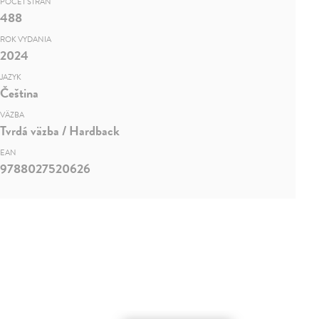
POČET STRÁN
488
ROK VYDANIA
2024
JAZYK
Čeština
VÄZBA
Tvrdá väzba / Hardback
EAN
9788027520626