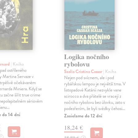
Logika nočního
rybolovu
ernard
| Kniha
pad ostříleného
Scalia Cristina Cassar
| Kniha
ty Martina Servaze v
Nejen pod svícnem, ale i pod
trpělivě očekávaném
rybářskou lampou je největší tma. V
Bernarda Miniera. Když se
listopadové Katánii nezvykle vane
tu začne šířit true crime
scirocco a dva přátelé se vracejí z
 nepolapitelném sériovém
nočního rybolovu bez úlovku, zato s
lianu…
podezřením, že byli svědky čehosi…
e do 14 dní
Zasielame do 12 dní
€
18,24 €
?
18,80 €