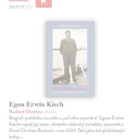
20,32 €
?
Egon Erwin Kisch
Buckard Christian
| Kniha
Biografii pražského novináře a „zuřivého reportéra“ Egona Erwina
Kische napsal její autor, německo-židovský žurnalista, spisovatel a
filmař Christian Buckard v roce 2023. Také jeho dvě předcházející
knihy,…