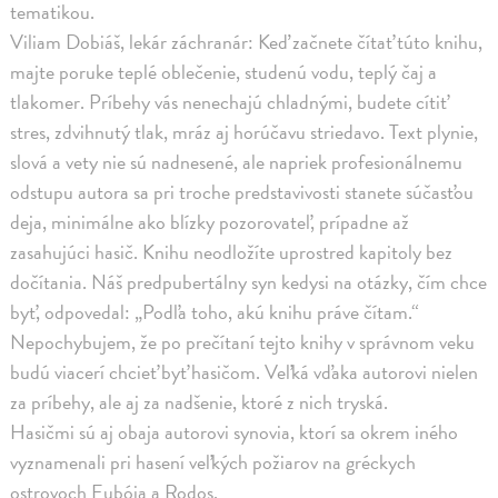
tematikou.
Viliam Dobiáš, lekár záchranár: Keď začnete čítať túto knihu,
majte poruke teplé oblečenie, studenú vodu, teplý čaj a
tlakomer. Príbehy vás nenechajú chladnými, budete cítiť
stres, zdvihnutý tlak, mráz aj horúčavu striedavo. Text plynie,
slová a vety nie sú nadnesené, ale napriek profesionálnemu
odstupu autora sa pri troche predstavivosti stanete súčasťou
deja, minimálne ako blízky pozorovateľ, prípadne až
zasahujúci hasič. Knihu neodložíte uprostred kapitoly bez
dočítania. Náš predpubertálny syn kedysi na otázky, čím chce
byť, odpovedal: „Podľa toho, akú knihu práve čítam.“
Nepochybujem, že po prečítaní tejto knihy v správnom veku
budú viacerí chcieť byť hasičom. Veľká vďaka autorovi nielen
za príbehy, ale aj za nadšenie, ktoré z nich tryská.
Hasičmi sú aj obaja autorovi synovia, ktorí sa okrem iného
vyznamenali pri hasení veľkých požiarov na gréckych
ostrovoch Eubója a Rodos.