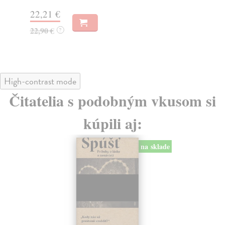
Na
22,21 €
18
22,90 €
?
19
High-contrast mode
Čitatelia s podobným vkusom si
kúpili aj:
na sklade