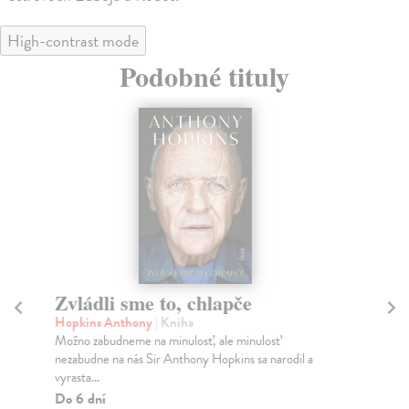
High-contrast mode
Podobné tituly
Zvládli sme to, chlapče
N
h
Hopkins Anthony
| Kniha
Možno zabudneme na minulosť, ale minulosť
La
nezabudne na nás Sir Anthony Hopkins sa narodil a
Ele
vyrasta...
zač
utr
Do 6 dní