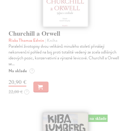
Churchill a Orwell
Ricks Thomas Edwin
| Kniha
Paralelní životopisy dvou velikánů minulého století přinášejí
nekonvenční pohled na boj proti totalitě vedený ze zcela odlišných
ideových pozic, konzervativní a výrazně levicové. Churchill a Orwell
se…
Na sklade
?
20,90 €
22,00 €
?
na sklade