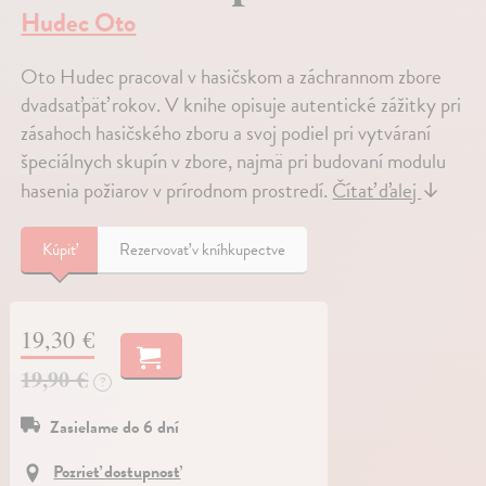
Hudec Oto
Oto Hudec pracoval v hasičskom a záchrannom zbore
dvadsaťpäť rokov. V knihe opisuje autentické zážitky pri
zásahoch hasičského zboru a svoj podiel pri vytváraní
špeciálnych skupín v zbore, najmä pri budovaní modulu
hasenia požiarov v prírodnom prostredí.
Čítať ďalej
↓
Kúpiť
Rezervovať v kníhkupectve
19,30 €
19,90 €
?
Zasielame do 6 dní
Pozrieť dostupnosť