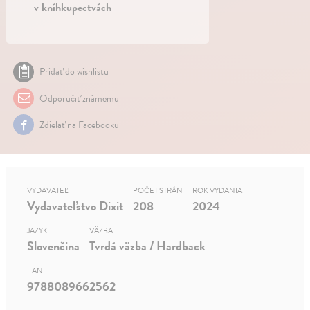
v kníhkupectvách
Pridať do wishlistu
Odporučiť známemu
Zdielať na Facebooku
VYDAVATEĽ
POČET STRÁN
ROK VYDANIA
Vydavateľstvo Dixit
208
2024
JAZYK
VÄZBA
Slovenčina
Tvrdá väzba / Hardback
EAN
9788089662562