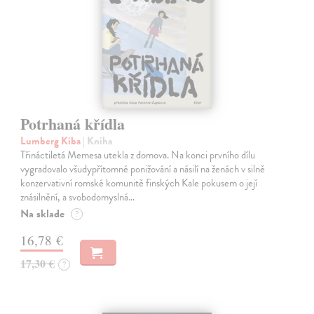
Potrhaná křídla
Lumberg Kiba
| Kniha
Třináctiletá Memesa utekla z domova. Na konci prvního dílu
vygradovalo všudypřítomné ponižování a násilí na ženách v silně
konzervativní romské komunitě finských Kale pokusem o její
znásilnění, a svobodomyslná…
Na sklade
?
16,78 €
17,30 €
?