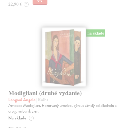
22,90 €
?
na sklade
Modigliani (druhé vydanie)
Longoni Angelo
| Kniha
Amedeo Modigliani. Rozorvaný umelec, génius závislý od alkoholu a
drog, milovník žien.
Na sklade
?