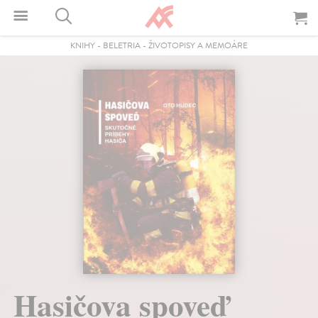
KNIHY
-
BELETRIA
-
ŽIVOTOPISY A MEMOÁRE
Hasičova spoveď