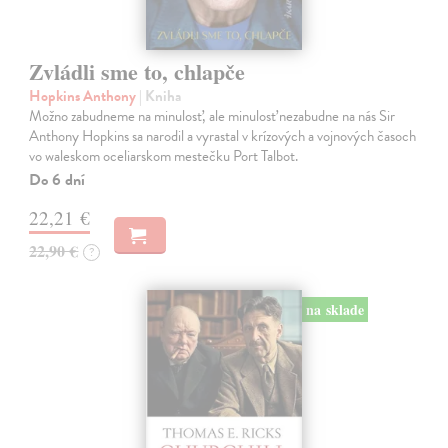
Zvládli sme to, chlapče
Hopkins Anthony
| Kniha
Možno zabudneme na minulosť, ale minulosť nezabudne na nás Sir
Anthony Hopkins sa narodil a vyrastal v krízových a vojnových časoch
vo waleskom oceliarskom mestečku Port Talbot.
Do 6 dní
22,21 €
22,90 €
?
na sklade