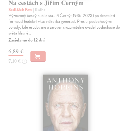
Na cestách s Jiřím Černým
Sedláček Petr
| Kniha
Významný český publicista Jiří Černý (1936-2023) po desetiletí
formoval hudební vkus několika generací. Proslul poslechovými
pořady, kde erudovaně a zároveň srozumitelně uváděl posluchače do
světa hlavně…
Zasielame do 12 dní
6,89 €
7,10 €
?