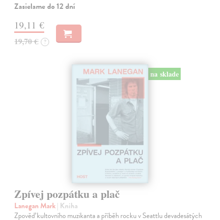
Zasielame do 12 dní
19,11 €
19,70 €
?
na sklade
Zpívej pozpátku a plač
Lanegan Mark
| Kniha
Zpověď kultovního muzikanta a příběh rocku v Seattlu devadesátých