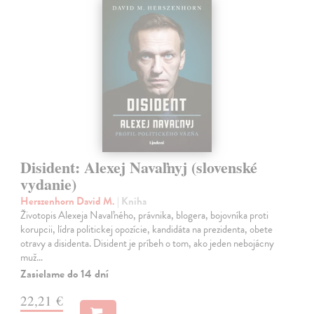
Disident: Alexej Navaľnyj (slovenské
vydanie)
Herszenhorn David M.
| Kniha
Životopis Alexeja Navaľného, právnika, blogera, bojovníka proti
korupcii, lídra politickej opozície, kandidáta na prezidenta, obete
otravy a disidenta. Disident je príbeh o tom, ako jeden nebojácny
muž…
Zasielame do 14 dní
22,21 €