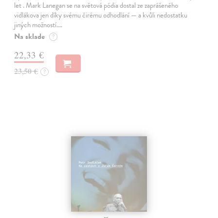
let . Mark Lanegan se na světová pódia dostal ze zaprášeného
vidlákova jen díky svému čirému odhodlání — a kvůli nedostatku
jiných možností.…
Na sklade
?
22,33 €
23,50 €
?