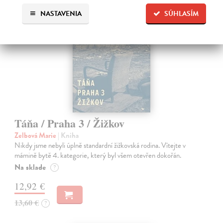
na sklade
NASTAVENIA
SÚHLASÍM
Táňa / Praha 3 / Žižkov
Zelbová Marie
| Kniha
Nikdy jsme nebyli úplně standardní žižkovská rodina. Vítejte v
mámině bytě 4. kategorie, který byl všem otevřen dokořán.
Na sklade
?
12,92 €
13,60 €
?