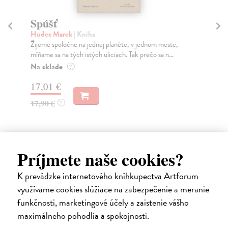
Spúšť
Y
Hudec Marek
| Kniha
Di
Žijeme spoločne na jednej planéte, v jednom meste,
Čas
míňame sa na tých istých uliciach. Tak prečo sa n...
mla
Na sklade
Do
?
17,01 €
9,
17,90 €
10
?
Príjmete naše cookies?
Ďalšie z kategórie životopisy a
K prevádzke internetového kníhkupectva Artforum
využívame cookies slúžiace na zabezpečenie a meranie
memoáre
funkčnosti, marketingové účely a zaistenie vášho
maximálneho pohodlia a spokojnosti.