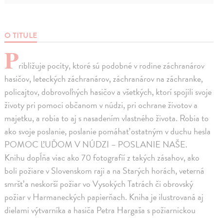
O TITULE
P
ribližuje pocity, ktoré sú podobné v rodine záchranárov
hasičov, leteckých záchranárov, záchranárov na záchranke,
policajtov, dobrovoľných hasičov a všetkých, ktorí spojili svoje
životy pri pomoci občanom v núdzi, pri ochrane životov a
majetku, a robia to aj s nasadením vlastného života. Robia to
ako svoje poslanie, poslanie pomáhať ostatným v duchu hesla
POMOC ĽUĎOM V NÚDZI – POSLANIE NAŠE.
Knihu dopĺňa viac ako 70 fotografií z takých zásahov, ako
boli požiare v Slovenskom raji a na Starých horách, veterná
smršť a neskorší požiar vo Vysokých Tatrách či obrovský
požiar v Harmaneckých papierňach. Kniha je ilustrovaná aj
dielami výtvarníka a hasiča Petra Hargaša s požiarnickou