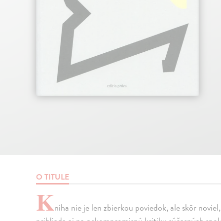
O TITULE
K
niha nie je len zbierkou poviedok, ale skôr novi
prihliada aj na nekompromisnú kritiku súčasných spol