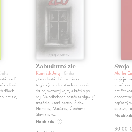
Zabudnuté zlo
Svoja
Kniha
Kumičák Juraj
| Kniha
Müller E
obuté, keď
„Zabudnuté zlo“ rozpráva o
svoja je zv
ká rodinná
tragických udalostiach z obdobia
ktoré som 
ch dňoch
druhej svetovej vojny a krátko po
pre českos
ní pre tie,
nej. Na príbehoch postáv sa objavujú
obohatené
tragédie, ktoré postihli Židov,
napísanými
Nemcov, Maďarov, Čechov aj
detstva, f
Slovákov v…
Na sklad
Na sklade
?
30,00 