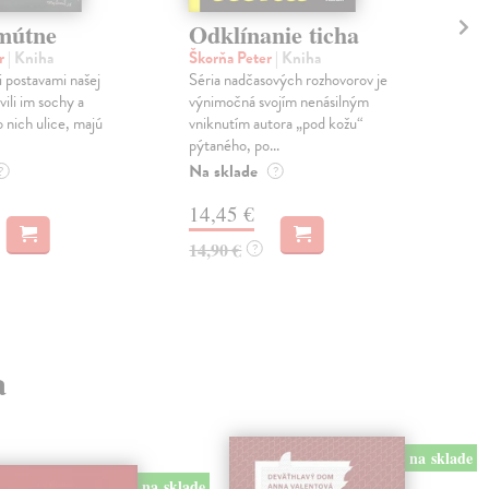
mútne
Odklínanie ticha
Mô
er
| Kniha
Škorňa Peter
| Kniha
Pet
 postavami našej
Séria nadčasových rozhovorov je
kni
vili im sochy a
výnimočná svojím nenásilným
Táto
 nich ulice, majú
vniknutím autora „pod kožu“
Jevg
pýtaného, po...
svoj
Na sklade
?
?
14,45 €
5,
14,90 €
?
a
na sklade
na sklade