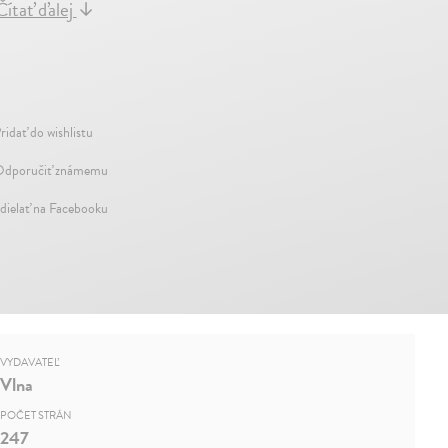
Čítať ďalej
↓
ridať do wishlistu
dporučiť známemu
dielať na Facebooku
VYDAVATEĽ
Vlna
POČET STRÁN
247