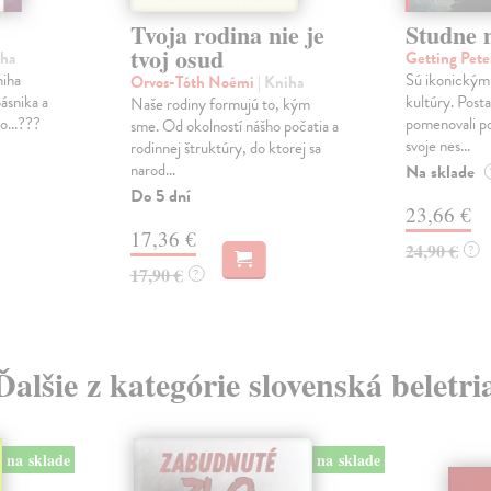
Tvoja rodina nie je
Studne 
tvoj osud
iha
Getting Pet
niha
Sú ikonickými
Orvos-Tóth Noémi
| Kniha
ásnika a
kultúry. Posta
Naše rodiny formujú to, kým
o...???
pomenovali po
sme. Od okolností nášho počatia a
svoje nes...
rodinnej štruktúry, do ktorej sa
narod...
Na sklade
Do 5 dní
23,66 €
17,36 €
24,90 €
?
17,90 €
?
Ďalšie z kategórie slovenská beletri
na sklade
na sklade