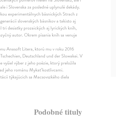
 ale i Slovenska za posledné uplynulé dekády.
rkou experimentálnych básnických Strach z
generácií slovenských básnikov a takisto aj
 tri desiatky prozaických aj lyrických kníh,
azyčný autor. Okrem písania kníh sa venuje
cenu Anasoft Litera, ktorú mu v roku 2016
us Tschechien, Deutschland und der Slowakei. V
šiel výber z jeho poézie, ktorý preložila
lad jeho románu Mykať kostlivcami.
cii týkajúcich sa Macsovszkého diela
Podobné tituly