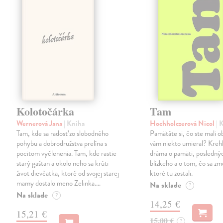
Kolotočárka
Tam
Wernerová Jana
| Kniha
Hochholczerová Nicol
| 
Tam, kde sa radosť zo slobodného
Pamätáte si, čo ste mali 
pohybu a dobrodružstva prelína s
vám niekto umieral? Kreh
pocitom vyčlenenia. Tam, kde rastie
dráma o pamäti, posledný
starý gaštan a okolo neho sa krúti
blízkeho a o tom, čo sa zme
život dievčatka, ktoré od svojej starej
ktoré tu zostali.
mamy dostalo meno Zelinka.…
Na sklade
?
Na sklade
?
14,25 €
15,21 €
15,00 €
?