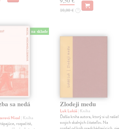
9,50 €
10,00 €
?
na sklade
zba sa nedá
Zlodeji medu
Luk Lukáš
| Kniha
Ďalšia kniha autora, ktorý si už našiel
zerová Nicol
| Kniha
svojich skalných čitateľov. Na
tápajúce, rozpačité,
rozdiel od kníh predchádzajúcich, nie