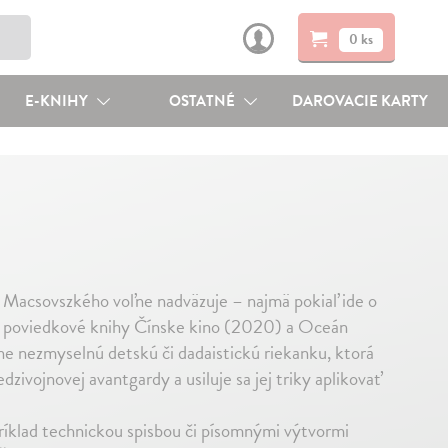
0 ks
E-KNIHY
OSTATNÉ
DAROVACIE KARTY
 Macsovszkého voľne nadväzuje – najmä pokiaľ ide o
eho poviedkové knihy Čínske kino (2020) a Oceán
tne nezmyselnú detskú či dadaistickú riekanku, ktorá
zivojnovej avantgardy a usiluje sa jej triky aplikovať
ríklad technickou spisbou či písomnými výtvormi