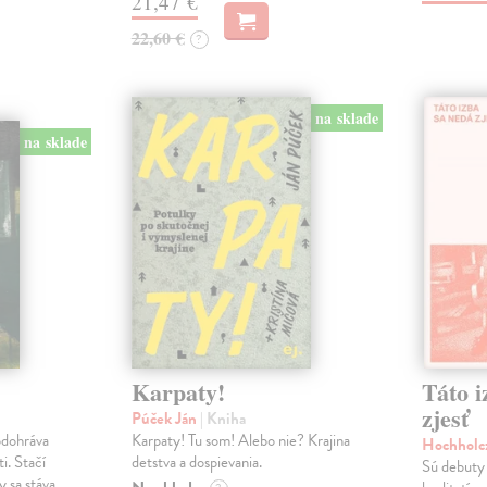
21,47 €
22,60 €
?
na sklade
na sklade
Karpaty!
Táto i
zjesť
Púček Ján
| Kniha
odohráva
Karpaty! Tu som! Alebo nie? Krajina
Hochholc
i. Stačí
detstva a dospievania.
Sú debuty 
y sa stáva