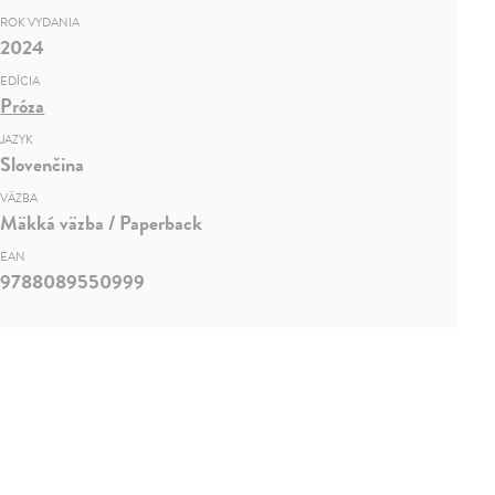
ROK VYDANIA
2024
EDÍCIA
Próza
JAZYK
Slovenčina
VÄZBA
Mäkká väzba / Paperback
EAN
9788089550999