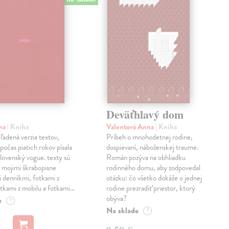
Deväťhlavý dom
ma
| Kniha
Valentová Anna
| Kniha
eľadená verzia textov,
Príbeh o mnohodetnej rodine,
počas piatich rokov písala
dospievaní, náboženskej traume.
lovenský vogue. texty sú
Román pozýva na obhliadku
 mojimi škrabopisne
rodinného domu, aby zodpovedal
 denníkmi, fotkami z
otázku: čo všetko dokáže o jednej
otkami z mobilu a fotkami…
rodine prezradiť priestor, ktorý
obýva?
e
?
Na sklade
?
€