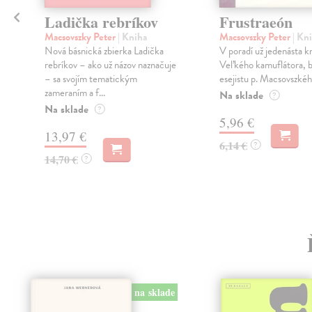
Ladička rebríkov
Frustraeón
Macsovszky Peter
| Kniha
Macsovszky Peter
| Kn
Nová básnická zbierka Ladička
V poradí už jedenásta k
rebríkov – ako už názov naznačuje
Veľkého kamuflátora, b
– sa svojím tematickým
esejistu p. Macsovszkéh
zameraním a f...
Na sklade
?
Na sklade
?
5,96 €
13,97 €
6,14 €
?
14,70 €
?
na sklade