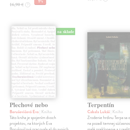
16,90 €
?
na sklade
Plechové nebo
Terpentín
Borušovičová Eva
| Kniha
Cabala Lukáš
| Kniha
Táto kniha je spojením dvoch
Zrodenie hrdinu Terpa sa 
projektov, na ktorých Eva
na pozadí temnej súčasnost
Borušovičová pracovala až do svojich
malé preklopenie a z realit