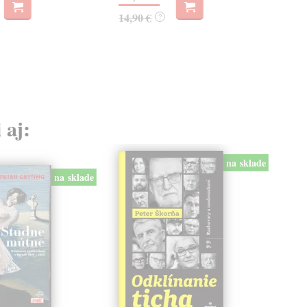
14,90 €
17,
?
 aj:
na sklade
na sklade