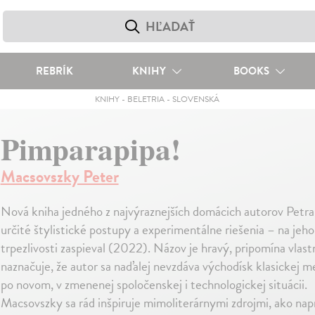
REBRÍK
KNIHY
BOOKS
KNIHY
-
BELETRIA
-
SLOVENSKÁ
Pimparapipa!
Macsovszky Peter
Nová kniha jedného z najvýraznejších domácich autorov Petra
určité štylistické postupy a experimentálne riešenia – na j
trpezlivosti zaspieval (2022). Názov je hravý, pripomína vlas
naznačuje, že autor sa naďalej nevzdáva východísk klasickej med
po novom, v zmenenej spoločenskej i technologickej situácii.
Macsovszky sa rád inšpiruje mimoliterárnymi zdrojmi, ako nap