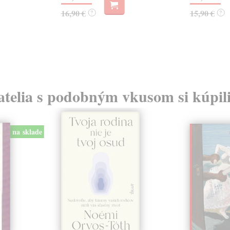
16,90 €
15,90 €
?
?
atelia s podobným vkusom si kúpili
na sklade