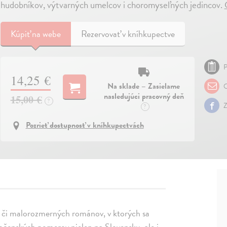
hudobníkov, výtvarných umelcov i choromyseľných jedincov.
Kúpiť
na webe
Rezervovať v kníhkupectve
P
14,25 €
Na sklade – Zasielame
O
nasledujúci pracovný deň
15,00 €
?
Z
?
Pozrieť dostupnosť v kníhkupectvách
el, či malorozmerných románov, v ktorých sa
očenských pomerov nielen na Slovensku, ale i