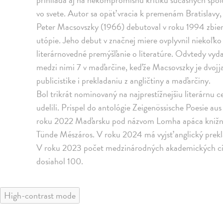
vo svete. Autor sa opäť vracia k premenám Bratislavy,
Peter Macsovszky (1966) debutoval v roku 1994 zbie
utópie. Jeho debut v značnej miere ovplyvnil niekoľko 
literárnovedné premýšľanie o literatúre. Odvtedy vydal
medzi nimi 7 v maďarčine, keďže Macsovszky je dvojj
publicistike i prekladaniu z angličtiny a maďarčiny.
Bol trikrát nominovaný na najprestížnejšiu literárnu 
udelili. Prispel do antológie Zeigenössische Poesie a
roku 2022 Maďarsku pod názvom Lomha apáca knižne vy
Tünde Mészáros. V roku 2024 má vyjsť anglický prek
V roku 2023 počet medzinárodných akademických citá
dosiahol 100.
High-contrast mode