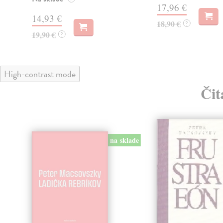
17,96 €
14,93 €
18,90 €
?
19,90 €
?
High-contrast mode
Čit
na sklade