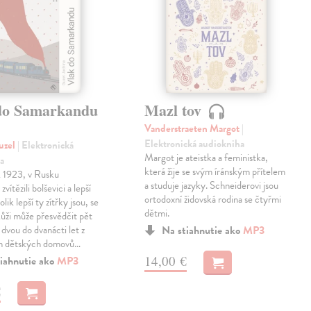
do Samarkandu
Mazl tov
Vanderstraeten Margot
|
Elektronická audiokniha
uzel
| Elektronická
Margot je ateistka a feministka,
a
která žije se svým íránským přítelem
k 1923, v Rusku
a studuje jazyky. Schneiderovi jsou
zvítězili bolševici a lepší
ortodoxní židovská rodina se čtyřmi
olik lepší ty zítřky jsou, se
dětmi.
 kůži může přesvědčit pět
 dvou do dvanácti let z
Na stiahnutie ako
MP3
h dětských domovů…
14,00 €
iahnutie ako
MP3
€