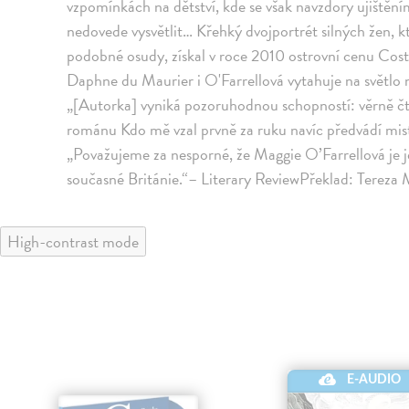
vzpomínkách na dětství, kde se však navzdory ujištěním 
nedovede vysvětlit… Křehký dvojportrét silných žen, k
podobné osudy, získal v roce 2010 ostrovní cenu Cost
Daphne du Maurier i O'Farrellová vytahuje na světlo n
„[Autorka] vyniká pozoruhodnou schopností: věrně čt
románu Kdo mě vzal prvně za ruku navíc předvádí mis
„Považujeme za nesporné, že Maggie O’Farrellová je je
současné Británie.“– Literary ReviewPřeklad: Tereza
High-contrast mode
E-AUDIO