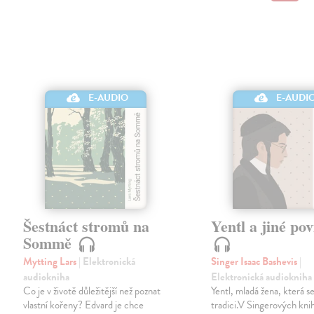
E-AUDIO
E-AUDI
Šestnáct stromů na
Yentl a jiné po
Sommě
Mytting Lars
| Elektronická
Singer Isaac Bashevis
|
audiokniha
Elektronická audiokniha
Co je v životě důležitější než poznat
Yentl, mladá žena, která se
vlastní kořeny? Edvard je chce
tradici.V Singerových kni