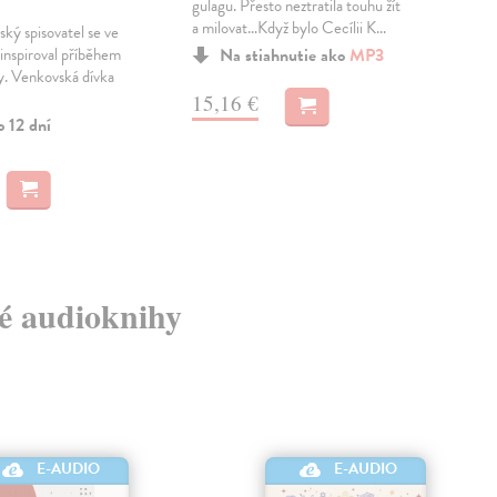
gulagu. Přesto neztratila touhu žít
hrd
a milovat…Když bylo Cecílii K...
obda
lský spisovatel se ve
morá
inspiroval příběhem
Na stiahnutie ako
MP3
y. Venkovská dívka
15,16 €
14
o 12 dní
vé audioknihy
E-AUDIO
E-AUDIO