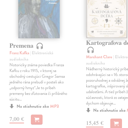
Kartografova d
Premena
Franz Kafka
| Elektronická
Marchant Clare
| Elektr
audiokniha
audiokniha
Notoricky známa poviedka Franza
Nádherný historický príb
Kafku z roku 1915, v ktorej sa
odohrávajúci sa v 16. storo
obchodný cestujúci Gregor Samsa
pozoruhodnej a odvážnej 
jedného rána prebudí v posteli ako
kartografke, inšpirovaný
„odporný hmyz“.Je to príbeh
udalosťami. A tiež príbeh 
premeny bez zľutovania či prílišného
súčasnosti, ktorá zo zataj
súcitu…
dychom objavuje…
Na stiahnutie ako
MP3
Na stiahnutie ako
7,00 €
15,45 €