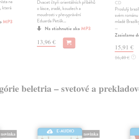
ísta na
Dvacet čtyři orientálních příběhů
CD
, která
o lásce, zradě, kouzlech a
Proslulý brazi
moudrosti v převyprávění
svém románu 
Eduarda Petišk...
ko
MP3
mladé Brazilk
...
Na stiahnutie ako
MP3
Zasielame d
13,96 €
15,91 €
16,40 €
?
egórie beletria – svetové a preklado
E-AUDIO
novinka
novinka