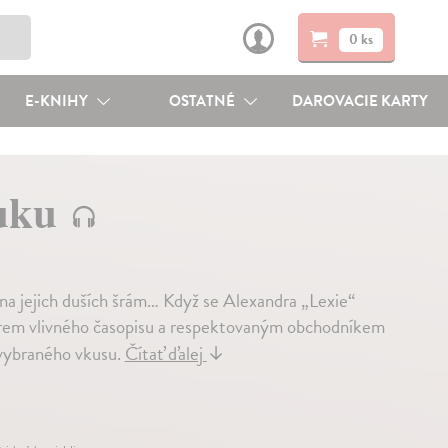
0 ks
E-KNIHY
OSTATNÉ
DAROVACIE KARTY
ruku
 na jejich duších šrám… Když se Alexandra „Lexie“
orem vlivného časopisu a respektovaným obchodníkem
 vybraného vkusu.
Čítať ďalej
↓