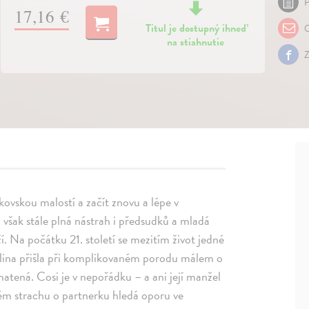
P
17,16 €
Titul je dostupný ihneď
O
na stiahnutie
Z
nkovskou malostí a začít znovu a lépe v
 však stále plná nástrah i předsudků a mladá
. Na počátku 21. století se mezitím život jedné
Elina přišla při komplikovaném porodu málem o
matená. Cosi je v nepořádku – a ani její manžel
ém strachu o partnerku hledá oporu ve