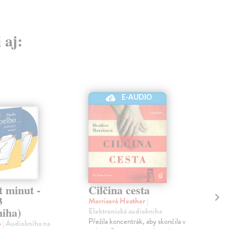
 aj:
E-AUDIO
t minut -
Cilčina cesta
An
3
Morrisová Heather
|
Aus
niha)
Elektronická audiokniha
aud
Přežila koncentrák, aby skončila v
Romá
o
| Audiokniha na