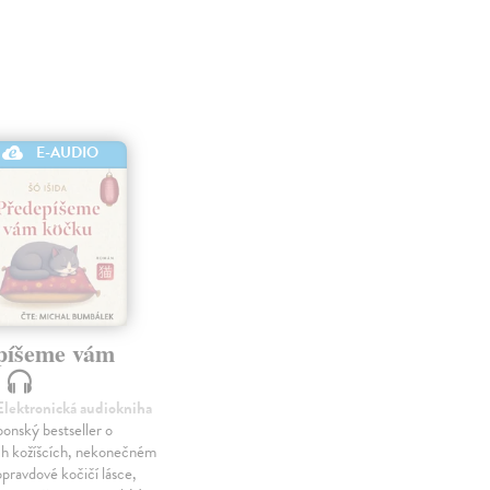
E-AUDIO
píšeme vám
u
 Elektronická audiokniha
ponský bestseller o
h kožíšcích, nekonečném
opravdové kočičí lásce,