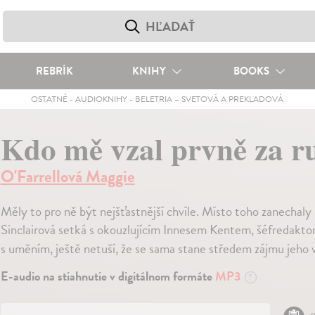
REBRÍK
KNIHY
BOOKS
OSTATNÉ
-
AUDIOKNIHY
-
BELETRIA – SVETOVÁ A PREKLADOVÁ
Kdo mě vzal prvně za 
O'Farrellová Maggie
Měly to pro ně být nejšťastnější chvíle. Místo toho zanechaly
Sinclairová setká s okouzlujícím Innesem Kentem, šéfredakt
s uměním, ještě netuší, že se sama stane středem zájmu jeho
E-audio na stiahnutie v digitálnom formáte
MP3
?