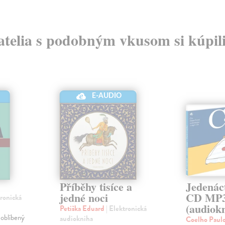
atelia s podobným vkusom si kúpili
E-AUDIO
Příběhy tisíce a
Jedenác
jedné noci
CD MP
tronická
(audiok
Petiška Eduard
| Elektronická
 oblíbený
audiokniha
Coelho Paul