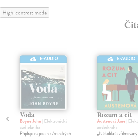
High-contrast mode
Čit
E-AUDIO
E-AUDIO
Voda
Rozum a cit
Boyne John
| Elektronická
Austenová Jane
| Elek
audiokniha
audiokniha
Připluje na jeden z Aranských
„Několikrát zfilmovaný