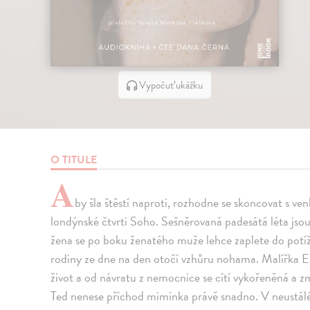
Vypočuť ukážku
O TITULE
A
by šla štěstí naproti, rozhodne se skoncovat s ve
londýnské čtvrti Soho. Sešněrovaná padesátá léta jsou
žena se po boku ženatého muže lehce zaplete do potíží
rodiny ze dne na den otočí vzhůru nohama. Malířka 
život a od návratu z nemocnice se cítí vykořeněná a z
Ted nenese příchod miminka právě snadno. V neustál