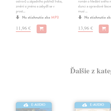
ostrovů u západního pobřeží Irska,
román o hledání svého m
změní si jméno a zabydlí se v
slunci a opravdové lásce
prost...
musí ...
é
Na stiahnutie ako
MP3
Na stiahnutie a
11,96 €
13,96 €
Ďalšie z kat
E-AUDIO
E-AUDIO