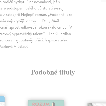
rodičů vyskytují nesrovnalosti, jež si
teré sodstupem celého půlstoletí svazují
a v kategorii Nejlepší román. „Podobně jako
aše nejskrytější obavy.“– Daily Mail
enáři zprostředkovat širokou škálu emocí. V
trovský vypravěčský talent.“– The Guardian
dnou z nejpoutavěji píšících spisovatelek
 Marková Vlášková
Podobné tituly