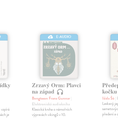
O
E-AUDIO
vídky
Zrzavý Orm: Plavci
Přede
na západ
kočk
Bengtsson Frans Gunnar
|
Išida Šó
|
Laskavý ja
Elektronická audiokniha
sametovýc
 vzpírá
Klasická kniha o námořních
předení a 
hách je
výpravách vikingů v 10.