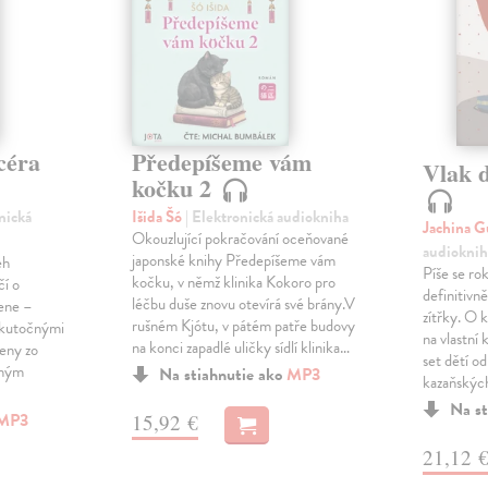
céra
Předepíšeme vám
Vlak 
kočku 2
onická
Išida Šó
| Elektronická audiokniha
Jachina G
Okouzlující pokračování oceňované
audioknih
japonské knihy Předepíšeme vám
eh
Píše se ro
kočku, v němž klinika Kokoro pro
čí o
definitivně 
léčbu duše znovu otevírá své brány.V
žene –
zítřky. O k
rušném Kjótu, v pátém patře budovy
 skutočnými
na vlastní
na konci zapadlé uličky sídlí klinika…
ženy zo
set dětí od
eným
Na stiahnutie ako
MP3
kazaňskýc
Na st
MP3
15,92 €
21,12 