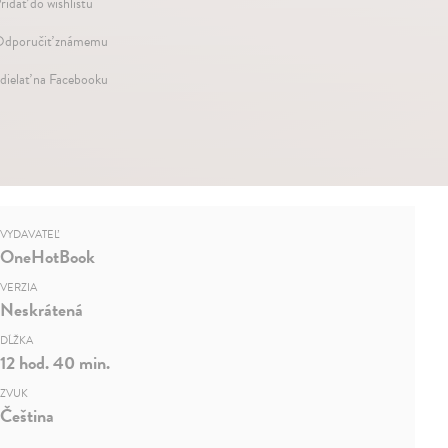
ridať do wishlistu
dporučiť známemu
dielať na Facebooku
VYDAVATEĽ
OneHotBook
VERZIA
Neskrátená
DĹŽKA
12 hod. 40 min.
ZVUK
Čeština