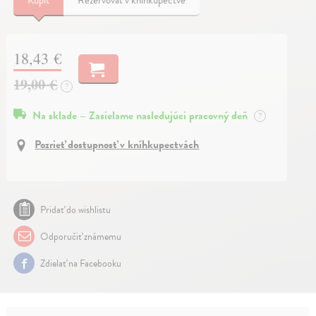
Kúpiť
Rezervovať v kníhkupectve
18,43 €
19,00 €
?
Na sklade – Zasielame nasledujúci pracovný deň
?
Pozrieť dostupnosť v kníhkupectvách
Pridať do wishlistu
Odporučiť známemu
Zdielať na Facebooku