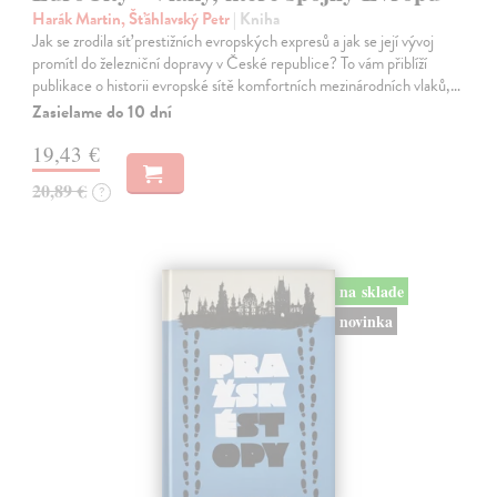
Harák Martin, Šťáhlavský Petr
| Kniha
Jak se zrodila síť prestižních evropských expresů a jak se její vývoj
promítl do železniční dopravy v České republice? To vám přiblíží
publikace o historii evropské sítě komfortních mezinárodních vlaků,…
Zasielame do 10 dní
19,43 €
20,89 €
?
na sklade
novinka