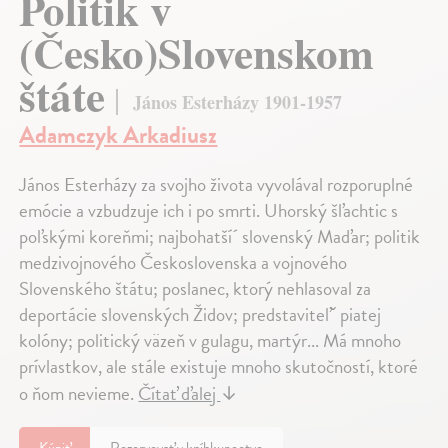
Politik v
(Česko)Slovenskom
štáte
János Esterházy 1901-1957
Adamczyk Arkadiusz
János Esterházy za svojho života vyvolával rozporuplné
emócie a vzbudzuje ich i po smrti. Uhorský šľachtic s
poľskými koreňmi; najbohatší´ slovenský Maďar; politik
medzivojnového Československa a vojnového
Slovenského štátu; poslanec, ktorý nehlasoval za
deportácie slovenských Židov; predstaviteľˇ piatej
kolóny; politický väzeň v gulagu, martýr... Má mnoho
prívlastkov, ale stále existuje mnoho skutočností, ktoré
o ňom nevieme.
Čítať ďalej
↓