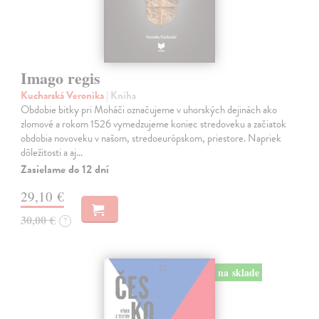
Imago regis
Kucharská Veronika
| Kniha
Obdobie bitky pri Moháči označujeme v uhorských dejinách ako
zlomové a rokom 1526 vymedzujeme koniec stredoveku a začiatok
obdobia novoveku v našom, stredoeurópskom, priestore. Napriek
dôležitosti a aj…
Zasielame do 12 dní
29,10 €
30,00 €
?
na sklade