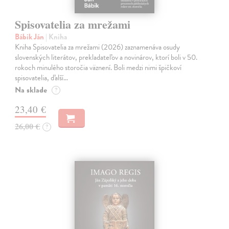
Spisovatelia za mrežami
Bábik Ján
| Kniha
Kniha Spisovatelia za mrežami (2026) zaznamenáva osudy
slovenských literátov, prekladateľov a novinárov, ktorí boli v 50.
rokoch minulého storočia väznení. Boli medzi nimi špičkoví
spisovatelia, ďalší…
Na sklade
?
23,40 €
26,00 €
?