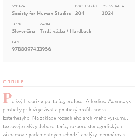
VYDAVATEĽ
POČET STRÁN
ROK VYDANIA
Society for Human Studies
304
2024
JAZYK
VÄZBA
Slovenčina
Tvrdá väzba / Hardback
EAN
9788097433956
O TITULE
P
oľský historik a politológ, profesor Arkadiusz Adamczyk
plasticky približuje život a politický profil Jánosa
Esterházyho. Na základe rozsiahleho archívneho výskumu,
textovej analýzy dobovej tlače, rozboru stenografických
záznamov z parlamentných schôdzí, analýzy memoárov a