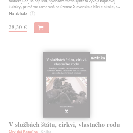
zaoberajúcej sa nápismi) vychádza tretia syntéza vývoja nápisovej
kultúry, primárne zameraná na územie Slovenska a blízke okolie, s…
Na sklade
?
28,30 €
novinka
V službách štátu, cirkvi, vlastného rodu
Orviská Katarína
| Kniha