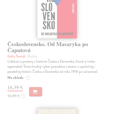
Československo. Od Masaryka po
Čaputovú
Gális Tomáš
| Kniha
Udalosti a postavy z histórie Česka a Slovenska, ktoré si treba
zapamätať. Tento knižný výber pozostáva z textov o spoločnej i
paralelnej histórii Česka a Slovenska od roku 1918 po súčasnosť.
Na sklade
?
16,39 €
16,90 €
?