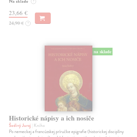
Na sklade
?
23,66 €
24,90 €
?
na sklade
Historické nápisy a ich nosiče
Šedivý Juraj
| Kniha
Po nemeckej a francúzskej príručke epigrafie (historickej disciplíny