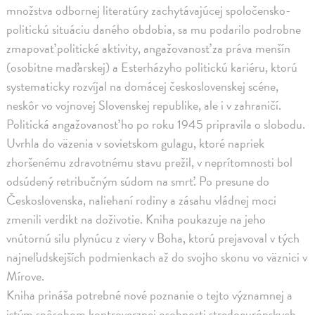
množstva odbornej literatúry zachytávajúcej spoločensko-
politickú situáciu daného obdobia, sa mu podarilo podrobne
zmapovať politické aktivity, angažovanosť za práva menšín
(osobitne maďarskej) a Esterházyho politickú kariéru, ktorú
systematicky rozvíjal na domácej československej scéne,
neskôr vo vojnovej Slovenskej republike, ale i v zahraničí.
Politická angažovanosť ho po roku 1945 pripravila o slobodu.
Uvrhla do väzenia v sovietskom gulagu, ktoré napriek
zhoršenému zdravotnému stavu prežil, v neprítomnosti bol
odsúdený retribučným súdom na smrť. Po presune do
Československa, naliehaní rodiny a zásahu vládnej moci
zmenili verdikt na doživotie. Kniha poukazuje na jeho
vnútornú silu plynúcu z viery v Boha, ktorú prejavoval v tých
najneľudskejších podmienkach až do svojho skonu vo väznici v
Mírove.
Kniha prináša potrebné nové poznanie o tejto významnej a
istým spôsobom kontroverznej osobnosti stredoeurópskych