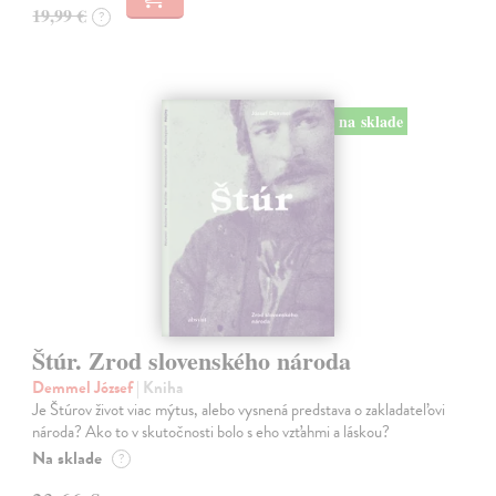
19,99 €
?
na sklade
Štúr. Zrod slovenského národa
Demmel József
| Kniha
Je Štúrov život viac mýtus, alebo vysnená predstava o zakladateľovi
národa? Ako to v skutočnosti bolo s eho vzťahmi a láskou?
Na sklade
?