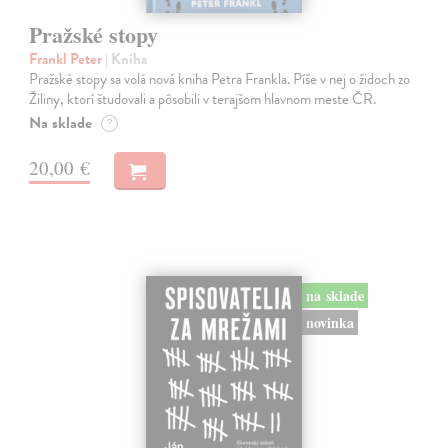
Pražské stopy
Frankl Peter
| Kniha
Pražské stopy sa volá nová kniha Petra Frankla. Píše v nej o židoch zo
Žiliny, ktorí študovali a pôsobili v terajšom hlavnom meste ČR.
Na sklade
?
20,00 €
na sklade
novinka