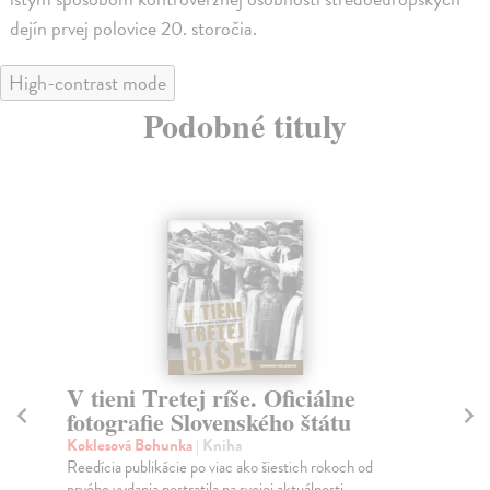
dejín prvej polovice 20. storočia.
High-contrast mode
Podobné tituly
V tieni Tretej ríše. Oficiálne
K
fotografie Slovenského štátu
S
R
Koklesová Bohunka
| Kniha
Reedícia publikácie po viac ako šiestich rokoch od
Švo
prvého vydania nestratila na svojej aktuálnosti. ...