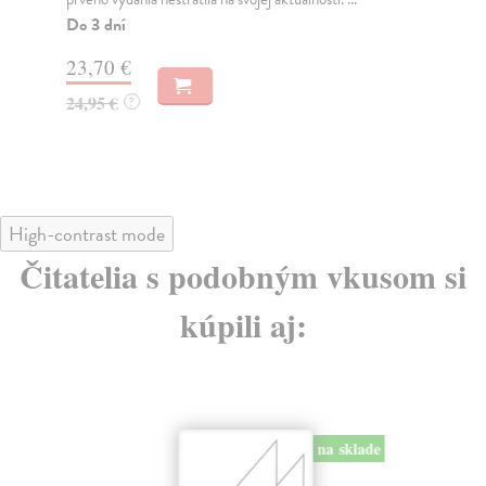
Kni
Pod
Do 3 dní
nač
23,70 €
Do
24,95 €
?
26
27
High-contrast mode
Čitatelia s podobným vkusom si
kúpili aj:
na sklade