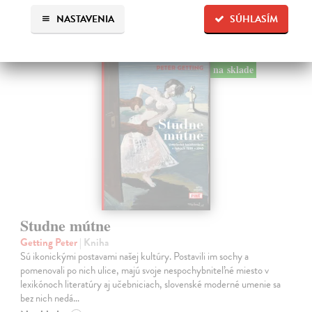
české dejiny
NASTAVENIA
SÚHLASÍM
na sklade
Studne mútne
Getting Peter
| Kniha
Sú ikonickými postavami našej kultúry. Postavili im sochy a
pomenovali po nich ulice, majú svoje nespochybniteľné miesto v
lexikónoch literatúry aj učebniciach, slovenské moderné umenie sa
bez nich nedá…