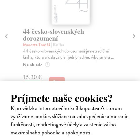
44 česko-slovenských
Tr
dorozumení
š
Maretta Tomáš
| Kniha
Sc
44 česko~slovenských dorozumení je netradičná
Dru
kniha, ktorá si dala za cieľ jedno jediné. Aby sme si ...
his
Na sklade
Za
?
15,30 €
17
17,00 €
18
?
Príjmete naše cookies?
K prevádzke internetového kníhkupectva Artforum
využívame cookies slúžiace na zabezpečenie a meranie
funkčnosti, marketingové účely a zaistenie vášho
Ďalšie z kategórie slovenské a
maximálneho pohodlia a spokojnosti.