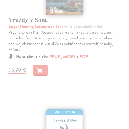
Vraždy v Sone
Enger Thomas, Gustawsson Johana
| Elektronická kniha
Psychologička Kari Vossová, odborníčka na reč tela a pamäť, po
nociach zúfalo pátra po synovi, ktorý zmizol pred siedmimi rokmi v
deň svojich narodenín. Zatiaľ čo sa pokúša znova postaviť na nohy,
polícia…
Na stiahnutie ako
EPUB
,
MOBI
a
PDF
13,90 €
E-KNIHA