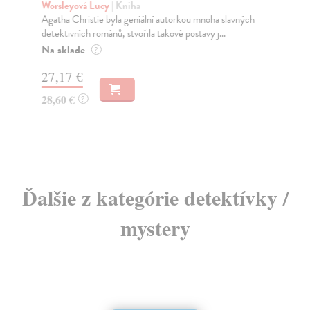
Worsleyová Lucy
| Kniha
Ma
Agatha Christie byla geniální autorkou mnoha slavných
Nev
detektivních románů, stvořila takové postavy j...
let
Na sklade
Do
?
dní
27,17 €
gar
28,60 €
?
13
13
Ďalšie z kategórie detektívky /
mystery