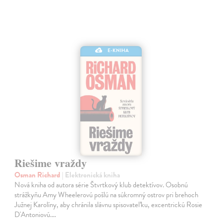
E-KNIHA
Riešime vraždy
Osman Richard
| Elektronická kniha
Nová kniha od autora série Štvrtkový klub detektívov. Osobnú
strážkyňu Amy Wheelerovú pošlú na súkromný ostrov pri brehoch
Južnej Karolíny, aby chránila slávnu spisovateľku, excentrickú Rosie
D'Antoniovú.…