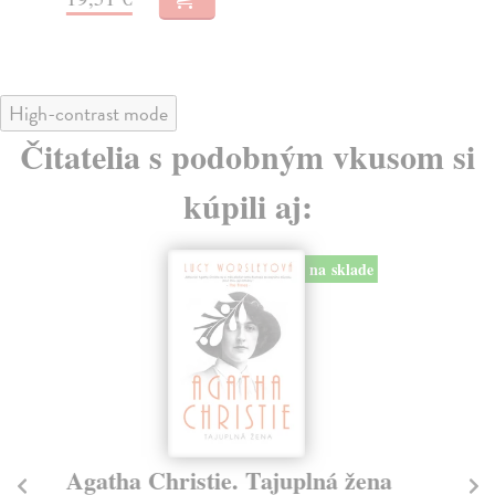
17
High-contrast mode
Čitatelia s podobným vkusom si
kúpili aj:
na sklade
Agatha Christie. Tajuplná žena
P