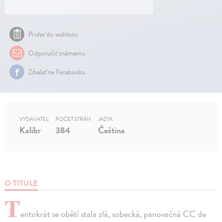
Pridať do wishlistu
Odporučiť známemu
Zdielať na Facebooku
VYDAVATEĽ
POČET STRÁN
JAZYK
Kalibr
384
Čeština
O TITULE
T
entokrát se obětí stala zlá, sobecká, panovačná CC de