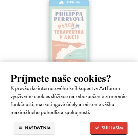
E-KNIHA
Psychoterapeutka v akcii
Príjmete naše cookies?
Perryová Philippa
| Elektronická kniha
Mimoriadne zábavná detektívka od najobľúbenejšej britskej
K prevádzke internetového kníhkupectva Artforum
terapeutky a autorky kníh Toto mali čítať naši rodičia a Toto by si mali
využívame cookies slúžiace na zabezpečenie a meranie
prečítať všetci, ktorých máte radi. Keď sa pri útesoch Beachy Head
funkčnosti, marketingové účely a zaistenie vášho
nájde…
maximálneho pohodlia a spokojnosti.
Na stiahnutie ako
EPUB
,
MOBI
a
PDF
16,95 €
NASTAVENIA
SÚHLASÍM