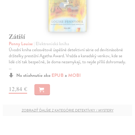
Zátiší
Penny Louise
| Elektronická kniha
Úvodní kniha celosvětově úspěšné detektivní série od devítinásobné
držitelky prestižní Agatha Award. Vražda a kanadský venkov, kde se
lidé cítí tak bezpečně, že doma nezamykají, to nejde příliš dohromady.
…
Na stiahnutie ako
EPUB
a
MOBI
12,84 €
ZOBRAZIŤ ĎALŠIE Z KATEGÓRIE DETEKTÍVKY / MYSTERY