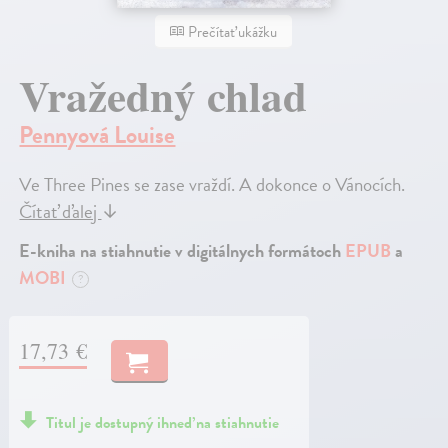
Prečítať ukážku
Vražedný chlad
Pennyová Louise
Ve Three Pines se zase vraždí. A dokonce o Vánocích.
Čítať ďalej
↓
E-kniha na stiahnutie v digitálnych formátoch
EPUB
a
MOBI
?
17,73 €
Titul je dostupný ihneď na stiahnutie