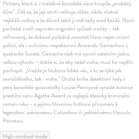
Poitiers, která si v malebné kanadské vísce koupila „prokletý
dům“. Zdá se, že její smrti nelituje vůbec nikdo včetně
nejbližší rodiny a že důvod zabít ji měl tady snad každý. Navíc
pachatel zvolil naprosto originální způsob vraždy – tak
rafinovaný, že dokázal pořádně zamotat hlavu nejen místní
policii, ale i vrchnímu inspektorovi Armandu Gamachovi z
quebecké Sureté. Gamache však má oproti ostatním jednu
velkou výhodu – dobře ví, že aby našel vraha, musí ho nejdřív
pochopit. „Vražda je hluboce lidská věc, a to se týká jak
zavražděného, tak i vraha.“ Druhá kniha detektivní řady z
pera kanadské spisovatelky Louise Pennyové vynesla autorce
prestižní cenu Agatha Award za nejlepší klasický kriminální
román roku – a jejímu hlavnímu hrdinovi přirovnání k
legendám: svéráznému Columbovi či jedinečnému Herculu
Poirotovi.
High-contrast mode