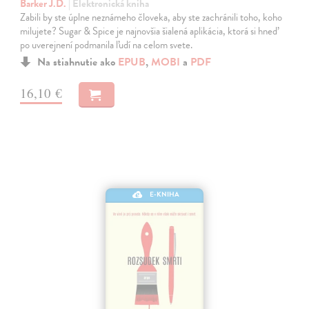
Barker J.D.
| Elektronická kniha
Zabili by ste úplne neznámeho človeka, aby ste zachránili toho, koho
milujete? Sugar & Spice je najnovšia šialená aplikácia, ktorá si hneď
po uverejnení podmanila ľudí na celom svete.
Na stiahnutie ako
EPUB
,
MOBI
a
PDF
16,10 €
E-KNIHA