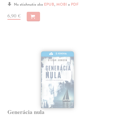
Na stiahnutie ako
EPUB
,
MOBI
a
PDF
6,90 €
E-KNIHA
Generácia nula