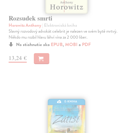
Rozsudek smrti
Horowitz Anthony
| Elektronická kniha
Slavný rozvodový advokát celebrit je nalezen ve svém bytě mrtvý.
Někdo mu rozbil hlavu láhví vína za 2 000 liber.
Na stiahnutie ako
EPUB
,
MOBI
a
PDF
13,24 €
E-KNIHA