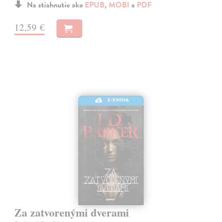
Na stiahnutie ako
EPUB
,
MOBI
a
PDF
12,59 €
E-KNIHA
Za zatvorenými dverami