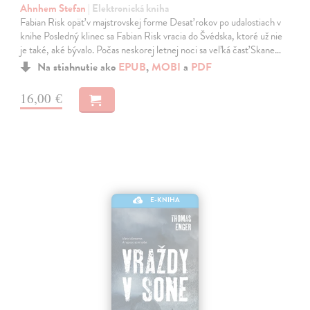
Ahnhem Stefan
| Elektronická kniha
Fabian Risk opäť v majstrovskej forme Desať rokov po udalostiach v
knihe Posledný klinec sa Fabian Risk vracia do Švédska, ktoré už nie
je také, aké bývalo. Počas neskorej letnej noci sa veľká časť Skane…
Na stiahnutie ako
EPUB
,
MOBI
a
PDF
16,00 €
E-KNIHA