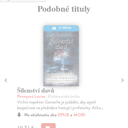
Podobné tituly
E-KNIHA
Šílenství davů
I
d
Pennyová Louise
| Elektronická kniha
Vrchní inspektor Gamache je požádán, aby zajistil
Pe
bezpečnost na přednášce hostující profesorky. Ačko...
Cha
pok
Na stiahnutie ako
EPUB
a
MOBI
19,51 €