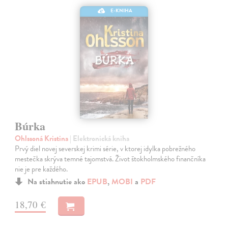
E-KNIHA
Búrka
Ohlssoná Kristina
| Elektronická kniha
Prvý diel novej severskej krimi série, v ktorej idylka pobrežného
mestečka skrýva temné tajomstvá. Život štokholmského finančníka
nie je pre každého.
Na stiahnutie ako
EPUB
,
MOBI
a
PDF
18,70 €