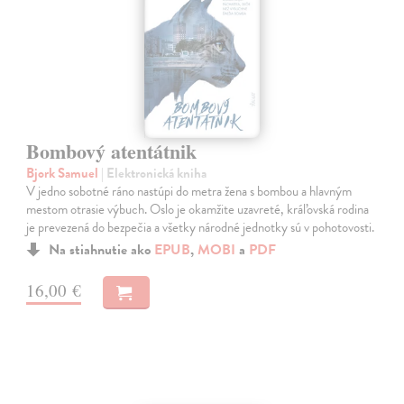
Bombový atentátnik
Bjork Samuel
| Elektronická kniha
V jedno sobotné ráno nastúpi do metra žena s bombou a hlavným
mestom otrasie výbuch. Oslo je okamžite uzavreté, kráľovská rodina
je prevezená do bezpečia a všetky národné jednotky sú v pohotovosti.
Na stiahnutie ako
EPUB
,
MOBI
a
PDF
16,00 €