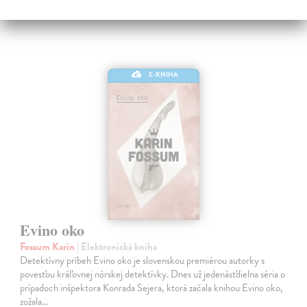
E-KNIHA
Evino oko
Fossum Karin
| Elektronická kniha
Detektívny príbeh Evino oko je slovenskou premiérou autorky s
povesťou kráľovnej nórskej detektívky. Dnes už jedenásťdielna séria o
prípadoch inšpektora Konrada Sejera, ktorá začala knihou Evino oko,
zožala…