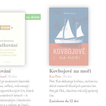
na sklade
ování
Kovbojové na moři
Josef
| Kniha
Kos Petr
| Kniha
í je souborem bezmála
Petr Kos debutuje knihou, na kterou
os, reflexí, mikroesejí i
sbíral materiál dlouhých patnáct let.
vzpomínkových črt, které
Ale jak říká, všechno má svůj správný
 posledních letech – k
čas.
lečenským i literárním
Zasielame do 12 dní
em a z radosti ze čtení…