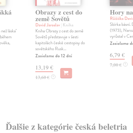
äkká
Obrazy z cest do
Hory na
země Sovětů
Růžička Dav
Sbírka básní.
David Jaroslav
| Kniha
(1973), Naroz
 než láska"
Kniha Obrazy z cest do země
vyrůstal v Ce
y během
Sovětů představuje v šesti
lověka,
kapitolách české cestopisy do
Zasielame d
sovětského Rusk...
6,79 €
Zasielame do 12 dní
7,00 €
?
13,19 €
13,60 €
?
Ďalšie z kategórie česká beletria