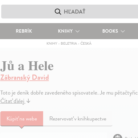
REBRÍK
KNIHY
BOOKS
KNIHY
-
BELETRIA
-
ČESKÁ
Jů a Hele
Zábranský David
Toto je deník dobře zavedeného spisovatele. Je mu pětačtyřice
Čítať ďalej
↓
Kúpiť
na webe
Rezervovať v kníhkupectve