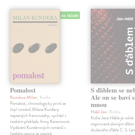
na sklade
Pomalost
S ďáblem se ne
Ale on se baví s
Kundera Milan
| Kniha
mnou
Pomalost, chronologicky první ze
čtyř románů Milana Kundery
Hábl Jan
| Kniha
napsaných francouzsky, vychází v
Kniha Jana Hábla je volně
českém překladu Anny Kareninové.
inspirovaná slavným díle
Vydávání Kunderových románů v
zkušeného ďábla C. S. Lew
českém jazyce se uzavírá.