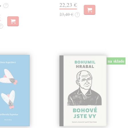
22,23 €
e
?
23,40 €
?
€
?
na sklade