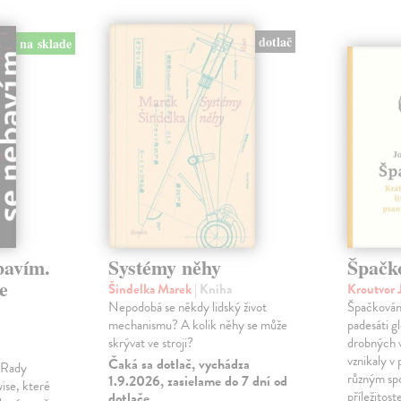
dotlač
na sklade
bavím.
Systémy něhy
Špačk
e
Šindelka Marek
| Kniha
Kroutvor 
Nepodobá se někdy lidský život
Špačkován
mechanismu? A kolik něhy se může
padesáti gl
skrývat ve stroji?
drobných 
vznikaly v
Čaká sa dotlač, vychádza
m Rady
různým spo
1.9.2026, zasielame do 7 dní od
ise, které
příležitost
dotlače