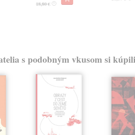
18,80 €
?
atelia s podobným vkusom si kúpili