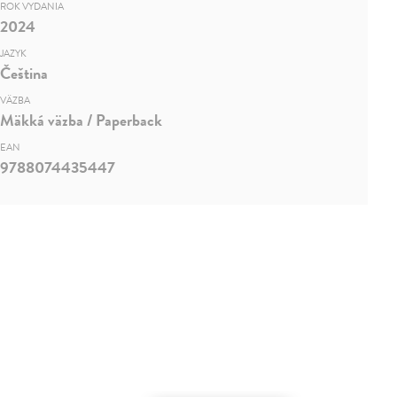
ROK VYDANIA
2024
JAZYK
Čeština
VÄZBA
Mäkká väzba / Paperback
EAN
9788074435447