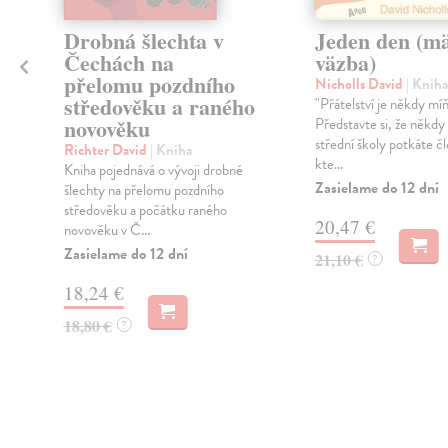
Drobná šlechta v
Jeden den (m
Čechách na
väzba)
přelomu pozdního
Nicholls David
| Kniha
středověku a raného
"Přátelství je někdy míň
novověku
Představte si, že někd
střední školy potkáte č
Richter David
| Kniha
kte...
Kniha pojednává o vývoji drobné
Zasielame do 12 dní
šlechty na přelomu pozdního
středověku a počátku raného
20,47 €
novověku v Č...
Zasielame do 12 dní
21,10 €
?
18,24 €
18,80 €
?