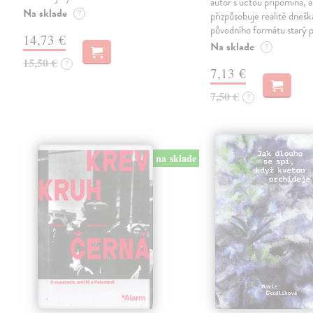
autor s úctou připomíná, a
Na sklade
?
přizpůsobuje realitě dneš
původního formátu starý 
14,73 €
Na sklade
?
15,50 €
?
7,13 €
7,50 €
?
na sklade