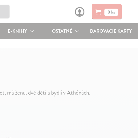
0 ks
E-KNIHY
OSTATNÉ
DAROVACIE KARTY
t, má ženu, dvě děti a bydlí v Athénách.