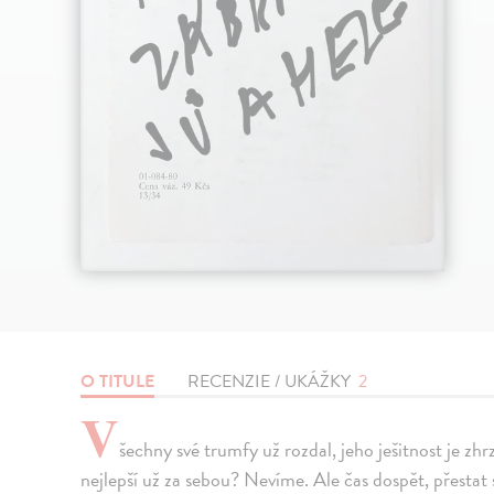
O TITULE
RECENZIE / UKÁŽKY
2
V
šechny své trumfy už rozdal, jeho ješitnost je zh
nejlepší už za sebou? Nevíme. Ale čas dospět, přestat s