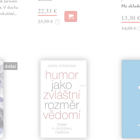
le zároveň
Na sklad
ka. V duchu
22,33 €
pokušitel…
13,30 
23,50 €
?
14,00 €
dotlač