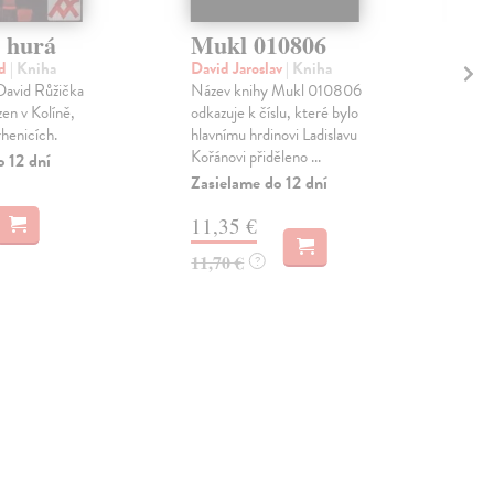
 hurá
Mukl 010806
Ús
id
| Kniha
David Jaroslav
| Kniha
Gra
 David Růžička
Název knihy Mukl 010806
Dlou
en v Kolíně,
odkazuje k číslu, které bylo
abs
rhenicích.
hlavnímu hrdinovi Ladislavu
kme
Kořánovi přiděleno ...
země
o 12 dní
Zasielame do 12 dní
Do 
11,35 €
29
11,70 €
30,
?