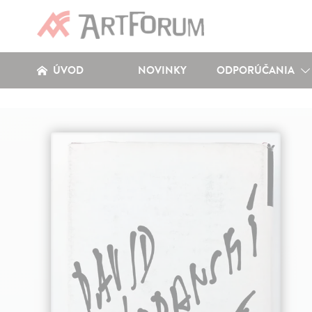
ÚVOD
NOVINKY
ODPORÚČANIA