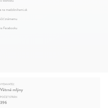
o wishlistu
a na medziknihami.sk
čiť známemu
 na Facebooku
VYDAVATEĽ
Větrné mlýny
POČET STRÁN
396