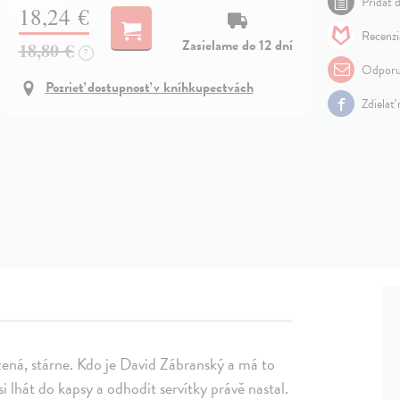
Pridať d
18,24 €
Recenzi
Zasielame do 12 dní
18,80 €
?
Odporu
Pozrieť dostupnosť v kníhkupectvách
Zdielať
rzená, stárne. Kdo je David Zábranský a má to
i lhát do kapsy a odhodit servítky právě nastal.