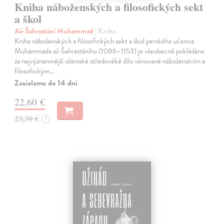
Kniha náboženských a filosofických sekt
a škol
Aš-Šahrastání Muhammad
| Kniha
Kniha náboženských a filosofických sekt a škol perského učence
Muhammada aš-Šahrastáního (1086–1153) je všeobecně pokládána
za nejvýznamnější islámské středověké dílo věnované náboženstvím a
filosofickým…
Zasielame do 14 dní
22,60 €
23,30 €
?