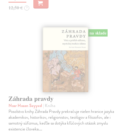
12,50 €
?
na sklade
Záhrada pravdy
Nasr Hasan Seyyed
| Kniha
Posolstvo knihy Záhrada Pravdy prekračuje nielen hranice jazyka
akademikov, historikov, religionistov, teológov a filozofov, ale i
samotný súfizmus, keďže sa dotýka kľúčových otázok zmyslu
existencie človeka.…