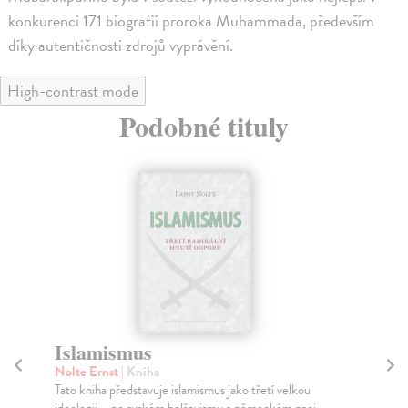
konkurenci 171 biografií proroka Muhammada, především
díky autentičnosti zdrojů vyprávění.
High-contrast mode
Podobné tituly
Islamismus
I
Nolte Ernst
| Kniha
La
Tato kniha představuje islamismus jako třetí velkou
Kni