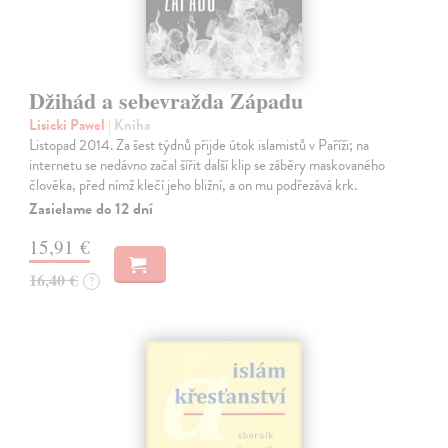
Džihád a sebevražda Západu
Lisicki Pawel
| Kniha
Listopad 2014. Za šest týdnů přijde útok islamistů v Paříži; na
internetu se nedávno začal šířit další klip se záběry maskovaného
člověka, před nímž klečí jeho bližní, a on mu podřezává krk.
Zasielame do 12 dní
15,91 €
16,40 €
?