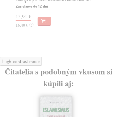
ideologii – po ruském bolševismu a německém naci...
pod
Zasielame do 12 dní
Za
15,91 €
17
16,40 €
18
?
High-contrast mode
Čitatelia s podobným vkusom si
kúpili aj: