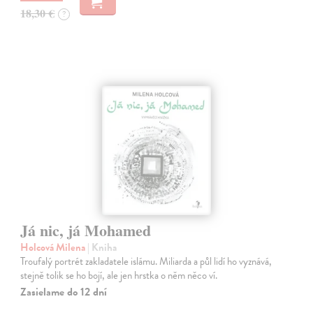
18,30 €
?
Já nic, já Mohamed
Holcová Milena
| Kniha
Troufalý portrét zakladatele islámu. Miliarda a půl lidí ho vyznává,
stejně tolik se ho bojí, ale jen hrstka o něm něco ví.
Zasielame do 12 dní