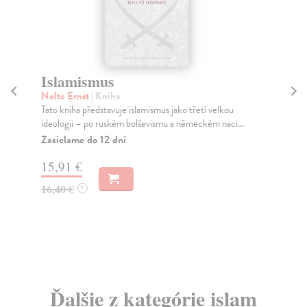
Islamismus
M
Nolte Ernst
| Kniha
Sha
Tato kniha představuje islamismus jako třetí velkou
Peč
ideologii – po ruském bolševismu a německém naci...
a a
Zasielame do 12 dní
Na
15,91 €
11
16,40 €
12
?
Ďalšie z kategórie islam