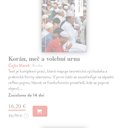
Korán, meč a volební urna
Čejka Marek
| Kniha
Text je komplexní prací, která mapuje teoretická východiska a
praktické formy islamismu. V první části se soustřeďuje na západní
reflexi pojmu, hlavně ve frankofonním prostředí, kde se poprvé
objevil,…
Zasielame do 14 dní
16,20 €
16,70 €
?