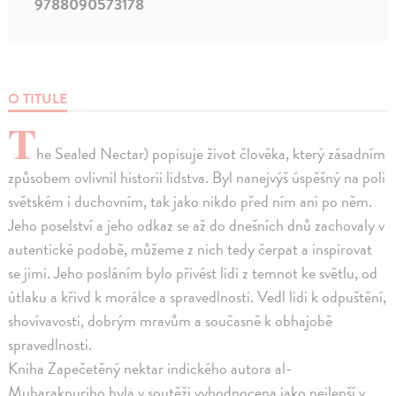
9788090573178
O TITULE
T
he Sealed Nectar) popisuje život člověka, který zásadním
způsobem ovlivnil historii lidstva. Byl nanejvýš úspěšný na poli
světském i duchovním, tak jako nikdo před ním ani po něm.
Jeho poselství a jeho odkaz se až do dnešních dnů zachovaly v
autentické podobě, můžeme z nich tedy čerpat a inspirovat
se jimi. Jeho posláním bylo přivést lidi z temnot ke světlu, od
útlaku a křivd k morálce a spravedlnosti. Vedl lidi k odpuštění,
shovívavosti, dobrým mravům a současně k obhajobě
spravedlnosti.
Kniha Zapečetěný nektar indického autora al-
Mubarakpuriho byla v soutěži vyhodnocena jako nejlepší v