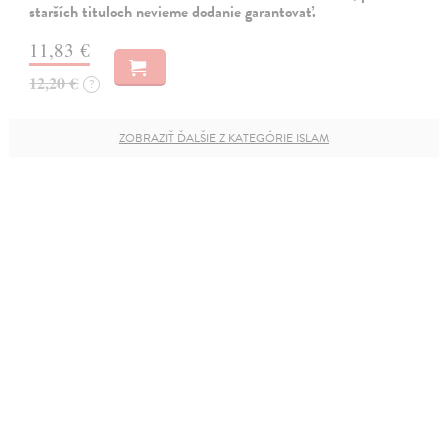
starších tituloch nevieme dodanie garantovať.
11,83 €
12,20 €
?
ZOBRAZIŤ ĎALŠIE Z KATEGÓRIE ISLAM