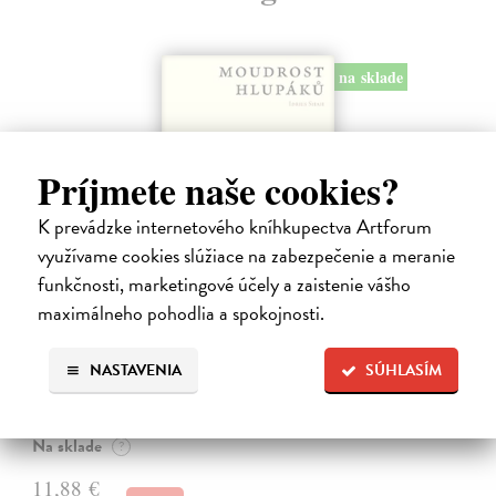
na sklade
Príjmete naše cookies?
K prevádzke internetového kníhkupectva Artforum
využívame cookies slúžiace na zabezpečenie a meranie
funkčnosti, marketingové účely a zaistenie vášho
maximálneho pohodlia a spokojnosti.
Moudrost hlupáků
Shah Idries
| Kniha
NASTAVENIA
SÚHLASÍM
Pečlivě vybraná sbírka ilustrativních příběhů, vyprávění a anekdot,
které ilustrují zkušenostní filosofii a vyučovací postupy používané v
súfijském učení. „To, co si omezení hloubalové představují pod…
Na sklade
?
11,88 €