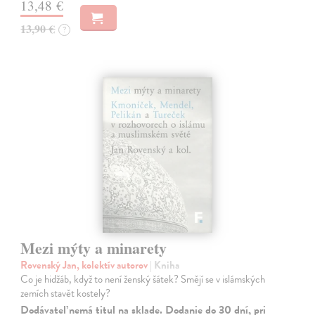
13,48 €
13,90 €
?
Mezi mýty a minarety
Rovenský Jan, kolektív autorov
| Kniha
Co je hidžáb, když to není ženský šátek? Smějí se v islámských
zemích stavět kostely?
Dodávateľ nemá titul na sklade. Dodanie do 30 dní, pri