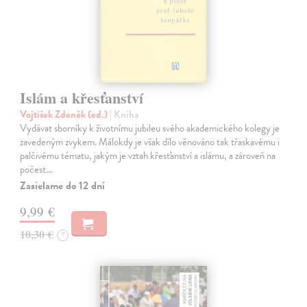
Islám a křesťanství
Vojtíšek Zdeněk (ed.)
| Kniha
Vydávat sborníky k životnímu jubileu svého akademického kolegy je
zavedeným zvykem. Málokdy je však dílo věnováno tak třaskavému i
palčivému tématu, jakým je vztah křesťanství a islámu, a zároveň na
počest…
Zasielame do 12 dní
9,99 €
10,30 €
?