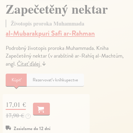
Zapečetěný nektar
Životopis proroka Muhammada
al-Mubarakpuri Safi ar-Rahman
Podrobný životopis proroka Muhammada. Kniha
Zapečetěný nektar (v arabštině ar-Rahíq al-Machtúm,
angl.
Čítať ďalej
↓
Kúpiť
Rezervovať v kníhkupectve
17,01 €
17,90 €
?
Zasielame do 12 dní