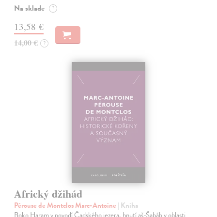
Na sklade
?
13,58 €
14,00 €
?
Africký džihád
Pérouse de Montclos Marc-Antoine
| Kniha
Boko Haram v povodí Čadského jezera, hnutí aš-Šabáb v oblasti