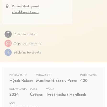
Pozrieť dostupnosť
v kníhkupectvách
Pridať do wishlistu
Odporučiť známemu
Zdielať na Facebooku
PREKLADATEĽ
VYDAVATEĽ
POČET STRÁN
Hýsek Robert
Muslimská obec v Praze
420
ROK VYDANIA
JAZYK
VÄZBA
2024
Čeština
Tvrdá väzba / Hardback
EAN