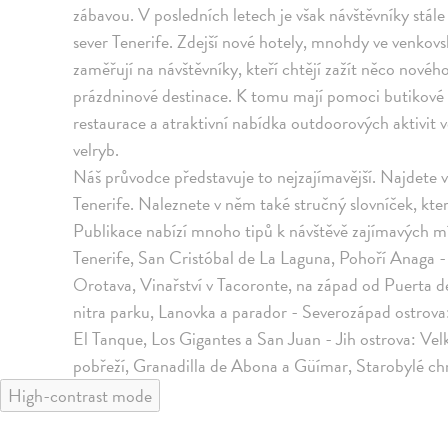
zábavou. V posledních letech je však návštěvníky stále v
sever Tenerife. Zdejší nové hotely, mnohdy ve venkov
zaměřují na návštěvníky, kteří chtějí zažít něco novéh
prázdninové destinace. K tomu mají pomoci butikové a
restaurace a atraktivní nabídka outdoorových aktivit vč
velryb.
Náš průvodce představuje to nejzajímavější. Najdete v
Tenerife. Naleznete v něm také stručný slovníček, kter
Publikace nabízí mnoho tipů k návštěvě zajímavých m
Tenerife, San Cristóbal de La Laguna, Pohoří Anaga -
Orotava, Vinařství v Tacoronte, na západ od Puerta d
nitra parku, Lanovka a parador - Severozápad ostrov
El Tanque, Los Gigantes a San Juan - Jih ostrova: Velk
pobřeží, Granadilla de Abona a Güímar, Starobylé c
High-contrast mode