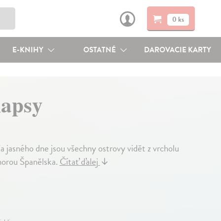
0 ks
E-KNIHY
OSTATNÉ
DAROVACIE KARTY
kapsy
Za jasného dne jsou všechny ostrovy vidět z vrcholu
 horou Španělska.
Čítať ďalej
↓