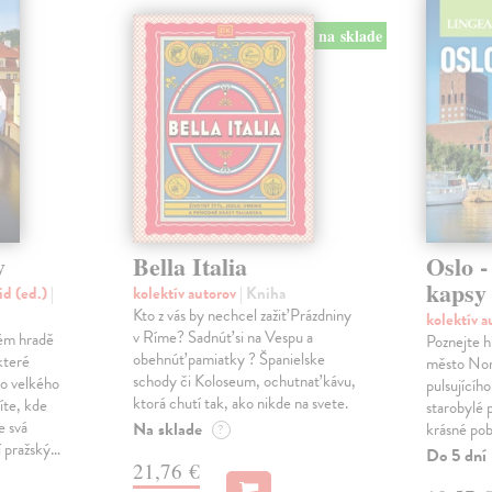
na sklade
y
Bella Italia
Oslo -
kapsy
id (ed.)
|
kolektív autorov
| Kniha
Kto z vás by nechcel zažiť Prázdniny
kolektív 
v Ríme? Sadnúť si na Vespu a
kém hradě
Poznejte h
obehnúť pamiatky ? Španielske
které
město Nor
schody či Koloseum, ochutnať kávu,
o velkého
pulsujícíh
ktorá chutí tak, ako nikde na svete.
íte, kde
starobylé
e svá
Na sklade
krásné pobř
?
í pražský…
Do 5 dní
21,76 €