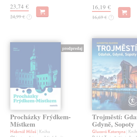
23,74 €
16,19 €
24,99 €
16,69 €
?
?
predpredaj
Procházky Frýdkem-
Trojměstí: Gda
Místkem
Gdyně, Sopoty
Habrnál Miloš
| Kniha
Glucová Katarzyna
| Kni