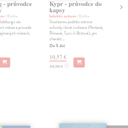
g - průvodce
Kypr - průvodce do
Os
y
kapsy
ka
orov
| Kniha
kolektív autorov
| Kniha
kol
alzburgu vás
Současnou podobu ostrova
Pozn
orií města a provede
ovlivnily různé civilizace (Peršané,
hla
zajímavých místech.
Římané, Turci či Britové), jen
do p
charakt...
st...
Do 5 dní
Do 
10,57 €
10
10,90 €
10,
?