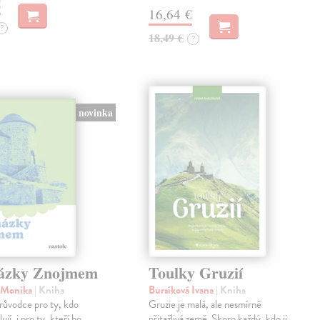
€
16,64 €
?
18,49 €
?
novinka
ázky Znojmem
Toulky Gruzií
á Monika
| Kniha
Bursíková Ivana
| Kniha
růvodce pro ty, kdo
Gruzie je malá, ale nesmírně
jí, i pro ty, kteří ho
přitažlivá země. Skoro každý, kdo ji