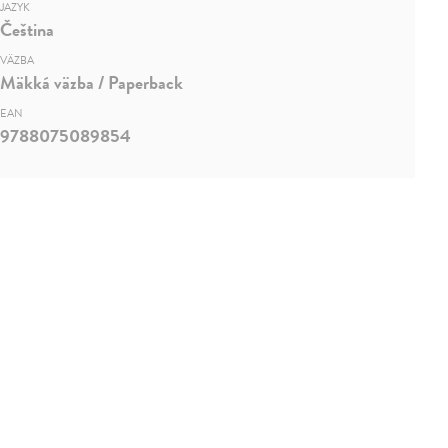
JAZYK
Čeština
VÄZBA
Mäkká väzba / Paperback
EAN
9788075089854