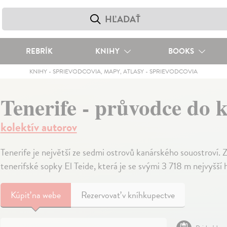
REBRÍK
KNIHY
BOOKS
KNIHY
-
SPRIEVODCOVIA, MAPY, ATLASY
-
SPRIEVODCOVIA
Tenerife - průvodce do 
kolektív autorov
Tenerife je největší ze sedmi ostrovů kanárského souostroví. 
tenerifské sopky El Teide, která je se svými 3 718 m nejvyšší
Kúpiť
na webe
Rezervovať v kníhkupectve