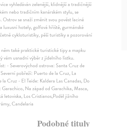
íce vyhledáván zelenější, klidnější a tradičnější
ském nebo tradičním kanárském stylu, se
o. Ostrov se snaží změnit svou pověst laciné
 luxusní hotely, golfová hřiště, gurmánské
etně cykloturistiky, pěší turistiky a pozorování
 něm také praktické turistické tipy a mapku
ý vám usnadní výběr z jídelního lístku.
íst: - Severovýchod ostrova: Santa Cruz de
 Severní pobřeží: Puerto de la Cruz, La
e la Cruz - El Teide: Kaldera Las Canadas, Do
a: Garachico, Na západ od Garachika, Masca,
á letoviska, Los Cristianos,Podél jižního
hrámy, Candelaria
Podobné tituly