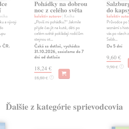
dce
Pohádky na dobrou
Salzbur
í
noc z celého světa
do kaps
Kniha
kolektív autorov
| Kniha
kolektív aut
ku a vývoji
„Povíš mi pohádku?“ Jakmile
Průvodce po S
do
přijde čas jít na kutě, děti po
seznámí s hist
tupu
celém světě pokládají rodičům
vás po všech 
stejnou ot...
Salzb...
v ČR.
Čaká sa dotlač, vychádza
Do 5 dní
31.10.2026, zasielame do 7
dní od dotlače
9,60 €
9,90 €
?
18,24 €
18,80 €
?
Ďalšie z kategórie sprievodcovia