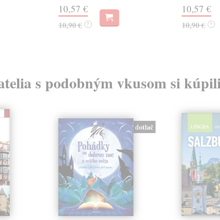
10,57 €
10,57 €
10,90 €
10,90 €
?
?
atelia s podobným vkusom si kúpili
dotlač