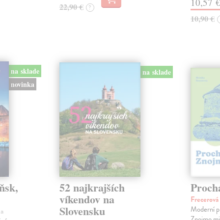
10,57 
22,90 €
?
10,90 €
na sklade
na sklade
novinka
ňsk,
52 najkrajších
Proch
víkendov na
Frecerov
Slovensku
Moderní p
ha
Znojmo milu