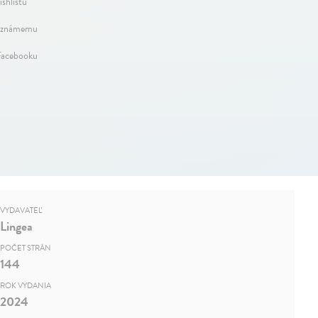
ishlistu
 známemu
Facebooku
VYDAVATEĽ
Lingea
POČET STRÁN
144
ROK VYDANIA
2024