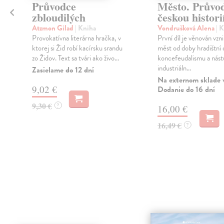
Průvodce
Město. Průvo
zbloudilých
českou histori
Atzmon Gilad
| Kniha
Vondrušková Alena
| 
Provokatívna literárna hračka, v
První díl je věnován vzni
ktorej si Žid robí kacírsku srandu
měst od doby hradištní 
zo Židov. Text sa tvári ako živo...
koncefeudalismu a nás
industriáln...
Zasielame do 12 dní
Na externom sklade 
9,02 €
Dodanie do 16 dní
9,30 €
?
16,00 €
16,49 €
?