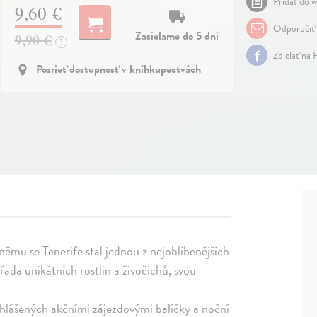
Pridať do w
9,60 €
Odporučiť
Zasielame do 5 dní
9,90 €
?
Zdielať na 
Pozrieť dostupnosť v kníhkupectvách
němu se Tenerife stal jednou z nejoblíbenějších
řada unikátních rostlin a živočichů, svou
yhlášených akčními zájezdovými balíčky a noční