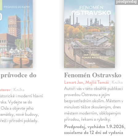
predpredaj
 průvodce do
Fenomén Ostravsko
Lenart Jan, Majliš Tomáš
| Kniha
Autoři vás v této obsáhlé publikaci
autorov
| Kniha
provedou Ostravou a jejím
istorické i moderní hlavní
bezprostředním okolím. Městem v
ska. Vydejte se do
minulosti těžce zkoušeným, dnes
o Osla a objevte jeho
městem moderním, obklopeným
 památky, nové budovy,
přírodou, řekami a rybníky.
eží i přírodní poklady.
Predpredaj, vychádza 1.9.2026,
zasielame do 12 dní od vydania