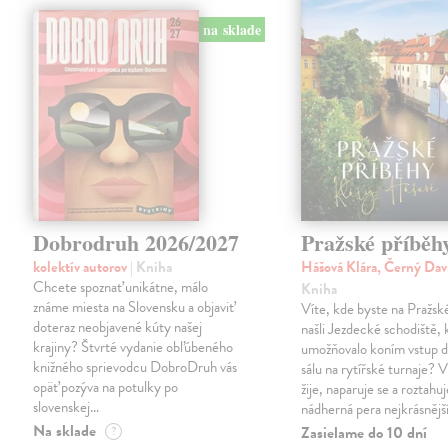
na sklade
Dobrodruh 2026/2027
Pražské příběh
kolektív autorov
| Kniha
Hášová Klára, Černý Dav
Chcete spoznať unikátne, málo
Kniha
známe miesta na Slovensku a objaviť
Víte, kde byste na Pražs
doteraz neobjavené kúty našej
našli Jezdecké schodiště, 
krajiny? Štvrté vydanie obľúbeného
umožňovalo koním vstup d
knižného sprievodcu DobroDruh vás
sálu na rytířské turnaje? V
opäť pozýva na potulky po
žije, naparuje se a roztahuj
slovenskej…
nádherná pera nejkrásnějš
Na sklade
Zasielame do 10 dní
?