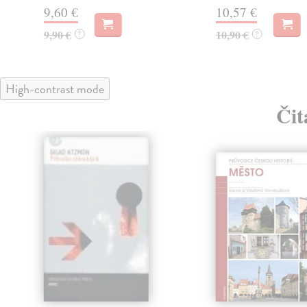
9,60 €
10,57 €
9,90 €
10,90 €
?
?
High-contrast mode
Čit
klade