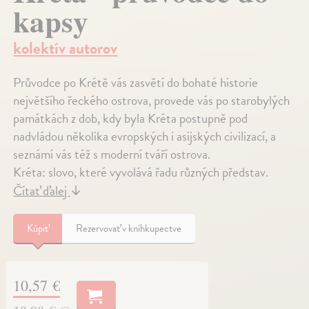
kapsy
kolektív autorov
Průvodce po Krétě vás zasvětí do bohaté historie
největšího řeckého ostrova, provede vás po starobylých
památkách z dob, kdy byla Kréta postupně pod
nadvládou několika evropských i asijských civilizací, a
seznámí vás též s moderní tváří ostrova.
Kréta: slovo, které vyvolává řadu různých představ.
Čítať ďalej
↓
Kúpiť
Rezervovať v kníhkupectve
10,57 €