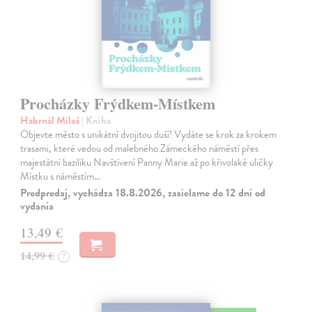
Procházky Frýdkem-Místkem
Habrnál Miloš
| Kniha
Objevte město s unikátní dvojitou duší! Vydáte se krok za krokem
trasami, které vedou od malebného Zámeckého náměstí přes
majestátní baziliku Navštívení Panny Marie až po křivolaké uličky
Místku s náměstím…
Predpredaj, vychádza 18.8.2026, zasielame do 12 dní od
vydania
13,49 €
14,99 €
?