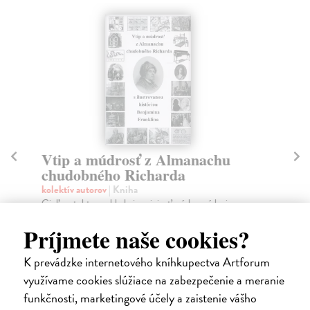
Vtip a múdrosť z Almanachu
Te
chudobného Richarda
R
kolektív autorov
| Kniha
kol
Cieľom tohto prekladu je priniesť múdre príslovia
Poz
Benjamina Franklina pre slovenského čitateľa, ktor...
sno
Príjmete naše cookies?
Do 4 dní
Do
9,70 €
16
K prevádzke internetového kníhkupectva Artforum
využívame cookies slúžiace na zabezpečenie a meranie
10,00 €
16
?
funkčnosti, marketingové účely a zaistenie vášho