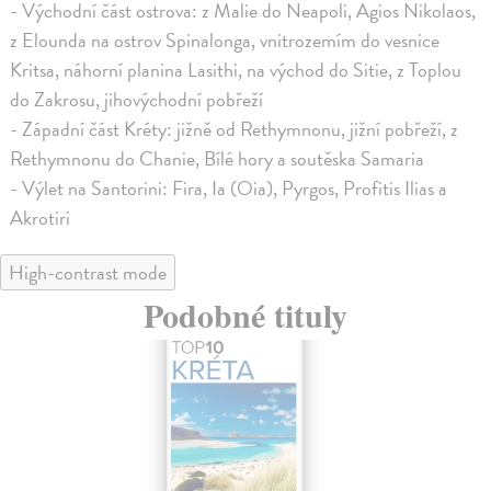
- Východní část ostrova: z Malie do Neapoli, Agios Nikolaos,
z Elounda na ostrov Spinalonga, vnitrozemím do vesnice
Kritsa, náhorní planina Lasithi, na východ do Sitie, z Toplou
do Zakrosu, jihovýchodní pobřeží
- Západní část Kréty: jižně od Rethymnonu, jižní pobřeží, z
Rethymnonu do Chanie, Bílé hory a soutěska Samaria
- Výlet na Santorini: Fira, Ia (Oia), Pyrgos, Profitis Ilias a
Akrotiri
High-contrast mode
Podobné tituly