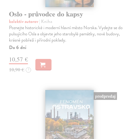
Oslo - průvodce do kapsy
kolektív autorov
| Kniha
Poznejte historické i moderní hlavní město Norska. Vydejte se do
pulsujícího Osla a objevte jeho starobylé památky, nové budovy,
krásné pobřeží i přírodní poklady.
Do 6 dní
10,57 €
10,90 €
?
predpredaj