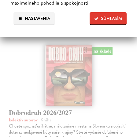
maximálneho pohodlia a spokojnosti.
Ďalšie z kategórie sprievodcovia
NASTAVENIA
SÚHLASÍM
na sklade
Dobrodruh 2026/2027
kolektív autorov
| Kniha
Chcete spoznať unikátne, málo známe miesta na Slovensku a objaviť
doteraz neobjavené kúty našej krajiny? Štvrté vydanie obľúbeného