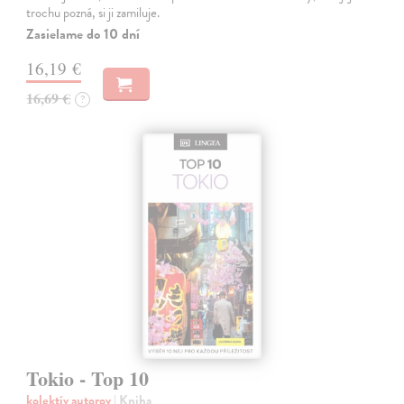
trochu pozná, si ji zamiluje.
Zasielame do 10 dní
16,19 €
16,69 €
?
Tokio - Top 10
kolektív autorov
| Kniha