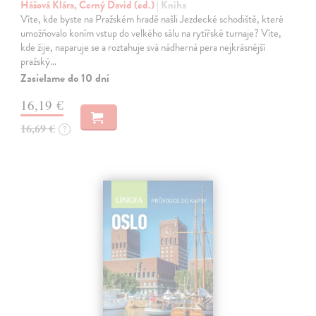
Hášová Klára, Černý David (ed.)
| Kniha
Víte, kde byste na Pražském hradě našli Jezdecké schodiště, které
umožňovalo koním vstup do velkého sálu na rytířské turnaje? Víte,
kde žije, naparuje se a roztahuje svá nádherná pera nejkrásnější
pražský…
Zasielame do 10 dní
16,19 €
16,69 €
?