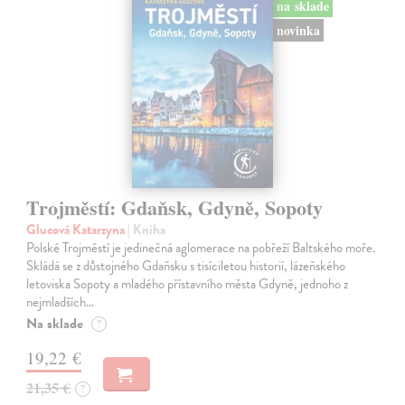
na sklade
novinka
Trojměstí: Gdaňsk, Gdyně, Sopoty
Glucová Katarzyna
| Kniha
Polské Trojměstí je jedinečná aglomerace na pobřeží Baltského moře.
Skládá se z důstojného Gdaňsku s tisíciletou historií, lázeňského
letoviska Sopoty a mladého přístavního města Gdyně, jednoho z
nejmladších…
Na sklade
?
19,22 €
21,35 €
?