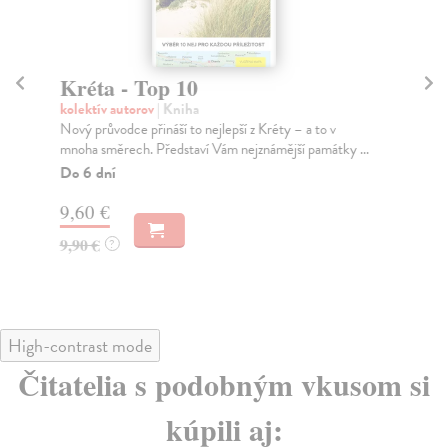
Kréta - Top 10
P
S
kolektív autorov
| Kniha
Nový průvodce přináší to nejlepší z Kréty – a to v
Za
mnoha směrech. Představí Vám nejznámější památky ...
Kni
na 
Do 6 dní
Na
9,60 €
17
9,90 €
?
19
High-contrast mode
Čitatelia s podobným vkusom si
kúpili aj: