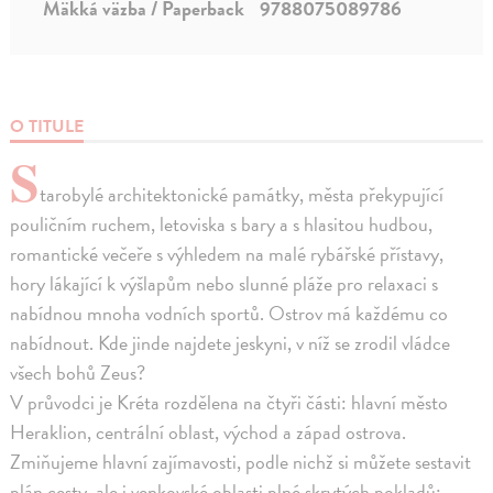
Mäkká väzba / Paperback
9788075089786
O TITULE
S
tarobylé architektonické památky, města překypující
pouličním ruchem, letoviska s bary a s hlasitou hudbou,
romantické večeře s výhledem na malé rybářské přístavy,
hory lákající k výšlapům nebo slunné pláže pro relaxaci s
nabídnou mnoha vodních sportů. Ostrov má každému co
nabídnout. Kde jinde najdete jeskyni, v níž se zrodil vládce
všech bohů Zeus?
V průvodci je Kréta rozdělena na čtyři části: hlavní město
Heraklion, centrální oblast, východ a západ ostrova.
Zmiňujeme hlavní zajímavosti, podle nichž si můžete sestavit
plán cesty, ale i venkovské oblasti plné skrytých pokladů: