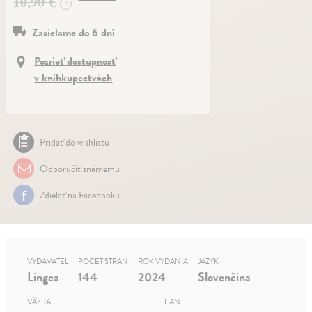
10,90 €
?
Zasielame do 6 dní
Pozrieť dostupnosť
v kníhkupectvách
Pridať do wishlistu
Odporučiť známemu
Zdielať na Facebooku
VYDAVATEĽ
POČET STRÁN
ROK VYDANIA
JAZYK
Lingea
144
2024
Slovenčina
VÄZBA
EAN