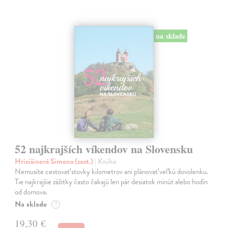
na sklade
52 najkrajších víkendov na Slovensku
Hricišinová Simona (zost.)
| Kniha
Nemusíte cestovať stovky kilometrov ani plánovať veľkú dovolenku.
Tie najkrajšie zážitky často čakajú len pár desiatok minút alebo hodín
od domova.
Na sklade
?
19,30 €