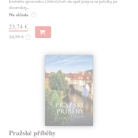
knižného sprievodcu DobroDruh vás opäť pozýva na potulky po
slovenskej…
Na sklade
?
23,74 €
24,99 €
?
Pražské příběhy