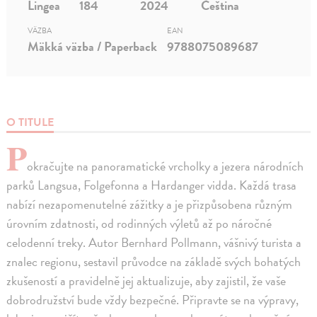
Lingea
184
2024
Čeština
VÄZBA
EAN
Mäkká väzba / Paperback
9788075089687
O TITULE
P
okračujte na panoramatické vrcholky a jezera národních
parků Langsua, Folgefonna a Hardanger vidda. Každá trasa
nabízí nezapomenutelné zážitky a je přizpůsobena různým
úrovním zdatnosti, od rodinných výletů až po náročné
celodenní treky. Autor Bernhard Pollmann, vášnivý turista a
znalec regionu, sestavil průvodce na základě svých bohatých
zkušeností a pravidelně jej aktualizuje, aby zajistil, že vaše
dobrodružství bude vždy bezpečné. Připravte se na výpravy,