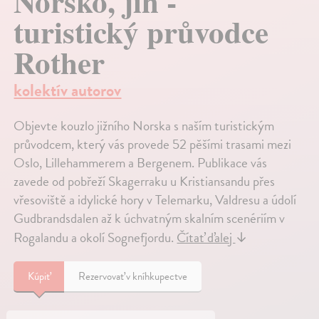
Norsko, jih -
turistický průvodce
Rother
kolektív autorov
Objevte kouzlo jižního Norska s naším turistickým
průvodcem, který vás provede 52 pěšími trasami mezi
Oslo, Lillehammerem a Bergenem. Publikace vás
zavede od pobřeží Skagerraku u Kristiansandu přes
vřesoviště a idylické hory v Telemarku, Valdresu a údolí
Gudbrandsdalen až k úchvatným skalním scenériím v
Rogalandu a okolí Sognefjordu.
Čítať ďalej
↓
Kúpiť
Rezervovať v kníhkupectve