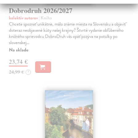
Dobrodruh 2026/2027
kolektív autorov
| Kniha
Chcete spoznať unikátne, málo známe miesta na Slovensku a objaviť
doteraz neobjavené kúty našej krajiny? Štvrté vydanie obľúbeného
knižného sprievodcu DobroDruh vás opäť pozýva na potulky po
slovenskej…
Na sklade
23,74 €
24,99 €
?