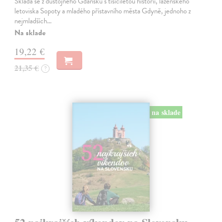
Skládá se z důstojného Gdaňsku s tisíciletou historií, lázeňského
letoviska Sopoty a mladého přístavního města Gdyně, jednoho z
nejmladších…
Na sklade
19,22 €
21,35 €
?
na sklade