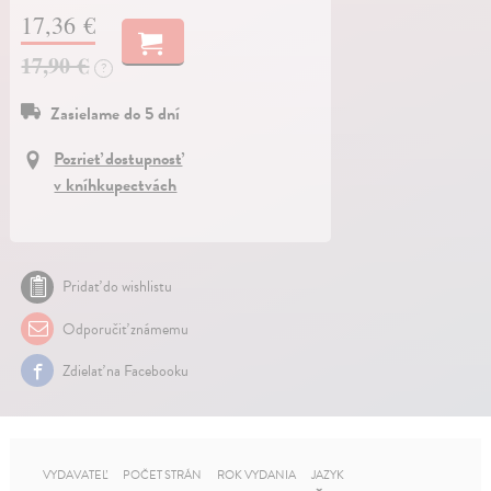
17,36 €
17,90 €
?
Zasielame do 5 dní
Pozrieť dostupnosť
v kníhkupectvách
Pridať do wishlistu
Odporučiť známemu
Zdielať na Facebooku
VYDAVATEĽ
POČET STRÁN
ROK VYDANIA
JAZYK