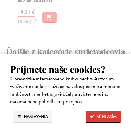
do 7 dní od dotlače
17
18,24 €
17
18,80 €
?
Ďalšie z kategórie sprievodcovia
Príjmete naše cookies?
K prevádzke internetového kníhkupectva Artforum
na sklade
využívame cookies slúžiace na zabezpečenie a meranie
funkčnosti, marketingové účely a zaistenie vášho
maximálneho pohodlia a spokojnosti.
NASTAVENIA
SÚHLASÍM