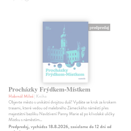
predpredaj
Procházky Frýdkem-Místkem
Habrnál Miloš
| Kniha
Objevte město s unikátní dvojitou duší! Vydáte se krok za krokem
trasami, které vedou od malebného Zámeckého náměstí přes
majestátní baziliku Navštívení Panny Marie až po křivolaké uličky
Místku s náměstím…
Predpredaj, vychádza 18.8.2026, zasielame do 12 dní od