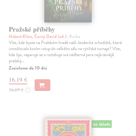
Pražské příběhy
Hášová Klára, Černý David (ed.)
| Kniha
Víte, kde byste na Pražském hradě našli Jezdecké schodiště, které
umožňovalo koním vstup do velkého sálu na rytířské turnaje? Víte,
kde žije, naparuje se a roztahuje svá nádherná pera nejkrásnější
pražský…
Zasielame do 10 dní
16,19 €
16,69 €
?
na sklade