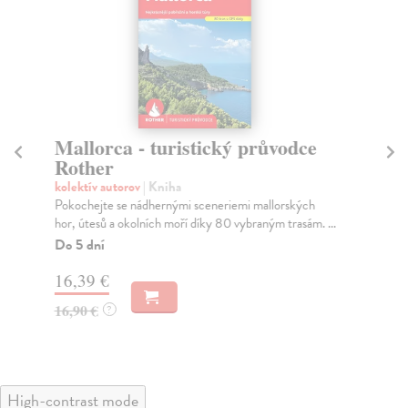
Mallorca - turistický průvodce
Is
Rother
R
kolektív autorov
| Kniha
kol
Pokochejte se nádhernými sceneriemi mallorských
Pro
hor, útesů a okolních moří díky 80 vybraným trasám. ...
tur
Do 5 dní
Do
16,39 €
17
16,90 €
17
?
High-contrast mode