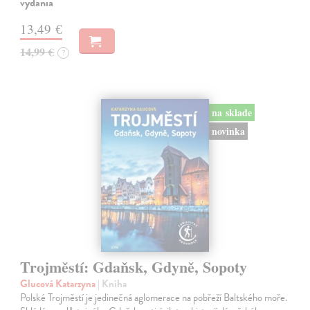
vydania
13,49 €
14,99 €
?
na sklade
novinka
Trojměstí: Gdaňsk, Gdyně, Sopoty
Glucová Katarzyna
| Kniha
Polské Trojměstí je jedinečná aglomerace na pobřeží Baltského moře.