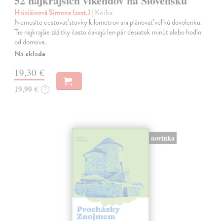
52 najkrajších víkendov na Slovensku
Hricišinová Simona (zost.)
| Kniha
Nemusíte cestovať stovky kilometrov ani plánovať veľkú dovolenku.
Tie najkrajšie zážitky často čakajú len pár desiatok minút alebo hodín
od domova.
Na sklade
19,30 €
19,90 €
?
novinka