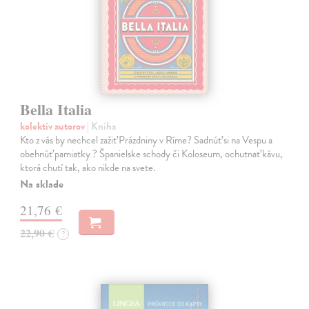
Bella Italia
kolektív autorov
| Kniha
Kto z vás by nechcel zažiť Prázdniny v Ríme? Sadnúť si na Vespu a
obehnúť pamiatky ? Španielske schody či Koloseum, ochutnať kávu,
ktorá chutí tak, ako nikde na svete.
Na sklade
21,76 €
22,90 €
?