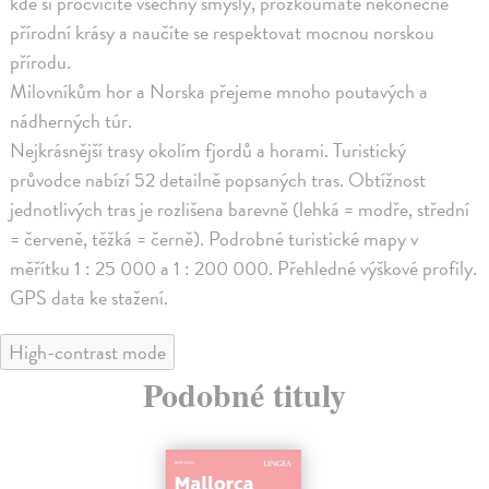
kde si procvičíte všechny smysly, prozkoumáte nekonečné
přírodní krásy a naučíte se respektovat mocnou norskou
přírodu.
Milovníkům hor a Norska přejeme mnoho poutavých a
nádherných túr.
Nejkrásnější trasy okolím fjordů a horami. Turistický
průvodce nabízí 52 detailně popsaných tras. Obtížnost
jednotlivých tras je rozlišena barevně (lehká = modře, střední
= červeně, těžká = černě). Podrobné turistické mapy v
měřítku 1 : 25 000 a 1 : 200 000. Přehledné výškové profily.
GPS data ke stažení.
High-contrast mode
Podobné tituly