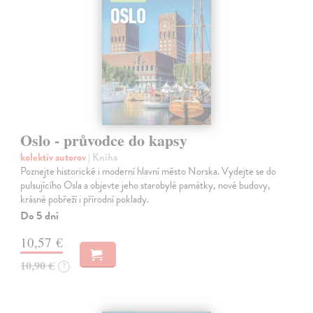
Oslo - průvodce do kapsy
kolektív autorov
| Kniha
Poznejte historické i moderní hlavní město Norska. Vydejte se do
pulsujícího Osla a objevte jeho starobylé památky, nové budovy,
krásné pobřeží i přírodní poklady.
Do 5 dní
10,57 €
10,90 €
?