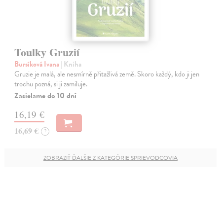
Toulky Gruzií
Bursíková Ivana
| Kniha
Gruzie je malá, ale nesmírně přitažlivá země. Skoro každý, kdo ji jen
trochu pozná, si ji zamiluje.
Zasielame do 10 dní
16,19 €
16,69 €
?
ZOBRAZIŤ ĎALŠIE Z KATEGÓRIE SPRIEVODCOVIA