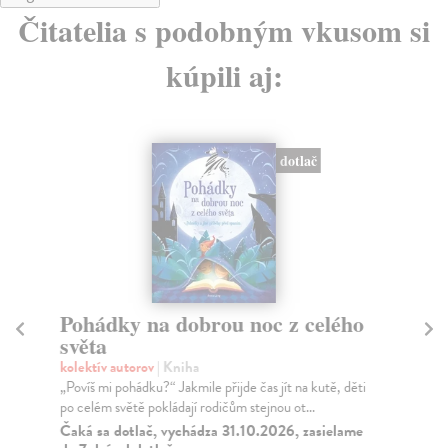
Čitatelia s podobným vkusom si
kúpili aj:
dotlač
Pohádky na dobrou noc z celého
Al
světa
R
kolektív autorov
| Kniha
kol
„Povíš mi pohádku?“ Jakmile přijde čas jít na kutě, děti
Poz
po celém světě pokládají rodičům stejnou ot...
vyb
Čaká sa dotlač, vychádza 31.10.2026, zasielame
Do