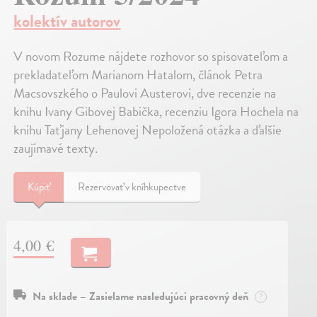
kolektív autorov
V novom Rozume nájdete rozhovor so spisovateľom a
prekladateľom Marianom Hatalom, článok Petra
Macsovszkého o Paulovi Austerovi, dve recenzie na
knihu Ivany Gibovej Babička, recenziu Igora Hochela na
knihu Taťjany Lehenovej Nepoložená otázka a ďalšie
zaujímavé texty.
Kúpiť
Rezervovať v kníhkupectve
4,00 €
Na sklade – Zasielame nasledujúci pracovný deň
?