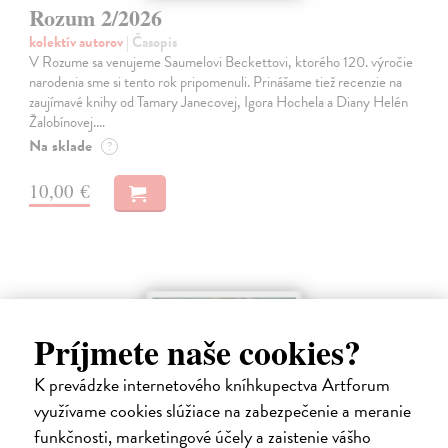
Rozum 2/2026
kolektív autorov
| Časopis
V Rozume sa venujeme Saumelovi Beckettovi, ktorého 120. výročie
narodenia sme si tento rok pripomenuli. Prinášame tiež recenzie na
zaujímavé knihy od Tamary Janecovej, Igora Hochela a Diany Helén
Žalobínovej.…
Na sklade
?
10,00 €
Príjmete naše cookies?
K prevádzke internetového kníhkupectva Artforum
využívame cookies slúžiace na zabezpečenie a meranie
funkčnosti, marketingové účely a zaistenie vášho