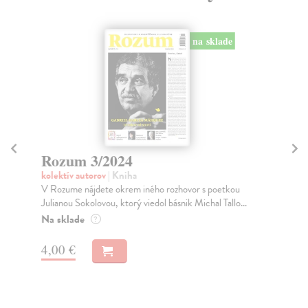
na sklade
Rozum 3/2024
R
kolektív autorov
| Kniha
kol
V Rozume nájdete okrem iného rozhovor s poetkou
V t
Julianou Sokolovou, ktorý viedol básnik Michal Tallo...
so 
Na sklade
Na
?
4,00 €
4,