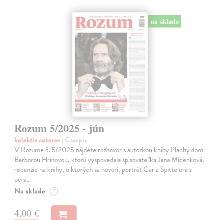
na sklade
Rozum 5/2025 - jún
kolektív autorov
| Časopis
V Rozume č. 5/2025 nájdete rozhovor s autorkou knihy Plachý dom
Barborou Hrínovou, ktorú vyspovedala spisovateľka Jana Micenková,
recenzie na knihy, o ktorých sa hovorí, portrét Carla Spittelera z
pera…
Na sklade
?
4,00 €