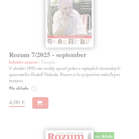
Rozum 7/2025 - september
kolektív autorov
| Časopis
V októbri 1995 nás navždy opustil jeden z najlepších slovenských
spisovateľov Rudolf Sloboda. Rozum si ho pripomína niekoľkými
textami.
Na sklade
?
4,00 €
na sklade