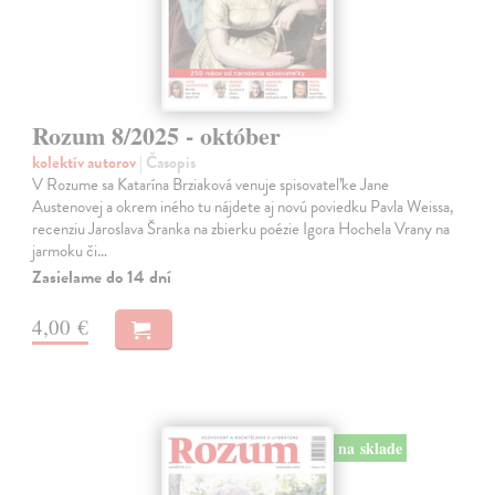
Rozum 8/2025 - október
kolektív autorov
| Časopis
V Rozume sa Katarína Brziaková venuje spisovateľke Jane
Austenovej a okrem iného tu nájdete aj novú poviedku Pavla Weissa,
recenziu Jaroslava Šranka na zbierku poézie Igora Hochela Vrany na
jarmoku či…
Zasielame do 14 dní
4,00 €
na sklade