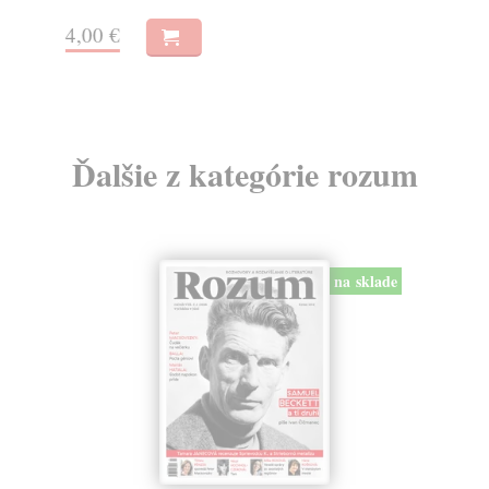
Na
4,00 €
10
Ďalšie z kategórie rozum
na sklade