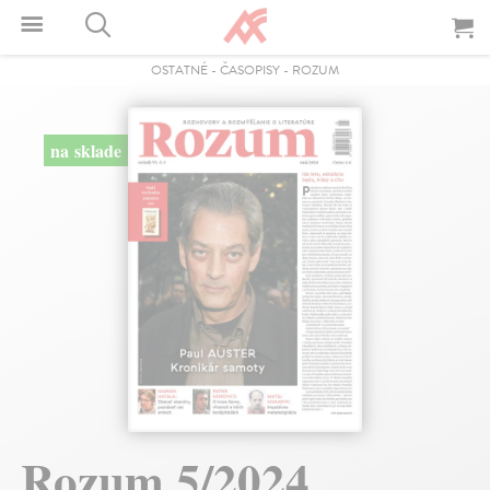
OSTATNÉ
-
ČASOPISY
-
ROZUM
na sklade
Rozum 5/2024