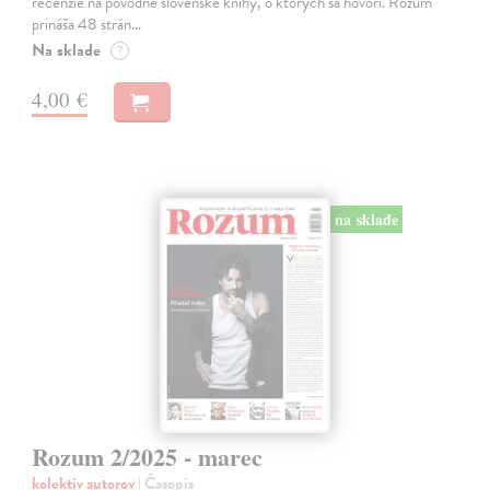
recenzie na pôvodné slovenské knihy, o ktorých sa hovorí. Rozum
prináša 48 strán…
Na sklade
?
4,00 €
na sklade
Rozum 2/2025 - marec
kolektív autorov
| Časopis