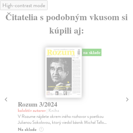
High-contrast mode
Čitatelia s podobným vkusom si
kúpili aj:
na sklade
Rozum 3/2024
R
kolektív autorov
| Kniha
kol
V Rozume nájdete okrem iného rozhovor s poetkou
V R
Julianou Sokolovou, ktorý viedol básnik Michal Tallo...
kto
pri
Na sklade
?