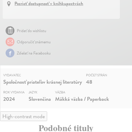
Pozrieť dostupnosť v kníhkupectvách
Pridať do wishlistu
Odporučiť známemu
Zdielať na Facebooku
VYDAVATEĽ
POČET STRÁN
Spoločnosť priateľov krásnej literatúry
48
ROK VYDANIA
JAZYK
VÄZBA
2024
Slovenčina
Mäkká väzba / Paperback
High-contrast mode
Podobné tituly