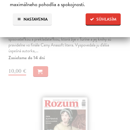
maximálneho pohodlia a spokojnosti.
Rozum 1/2026
NASTAVENIA
SÚHLASÍM
kolektív autorov
| Časopis
V novom Rozume nájdete rozhovor s Ivanou Dobrakovovou,
spisovateľkou a prekladateľkou, ktorá žije v Turíne a jej knihy sú
pravidelne vo finále Ceny Anasoft litera. Vyspovedala ju ďalšia
úspešná autorka,…
Zasielame do 14 dní
10,00 €