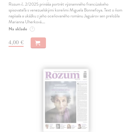
Rozum č. 2/2025 prináša portrét významného francúzskeho
spisovateľa s venezuelskými koreňmi Miguela Bonnefoya. Text o ňom
napísala a ukážku z jeho oceňovaného románu Jaguárov sen preložila
Marianna Uherková.…
Na sklade
?
4,00 €