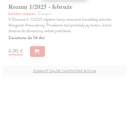
Rozum 1/2025 - február
kolektív autorov
| Časopis
V Rozume č. 1/2025 nájdete texty venované kanadskej autorke
Margaret Atwoodovej. Prinášame tiež preklady jej textov, ktoré
doteraz do slovenčiny neboli preložené.
Zasielame do 14 dní
4,00 €
ZOBRAZIŤ ĎALŠIE Z KATEGÓRIE ROZUM