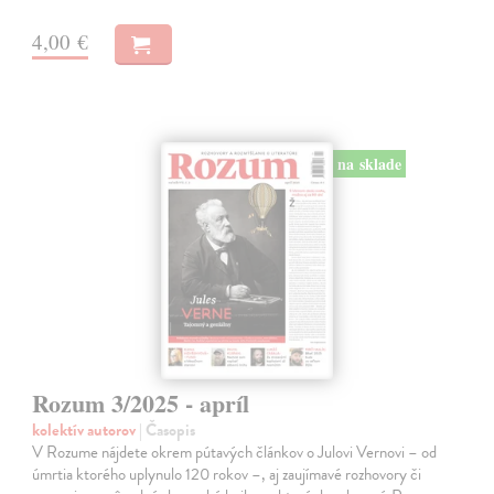
4,00 €
na sklade
Rozum 3/2025 - apríl
kolektív autorov
| Časopis
V Rozume nájdete okrem pútavých článkov o Julovi Vernovi – od
úmrtia ktorého uplynulo 120 rokov –, aj zaujímavé rozhovory či