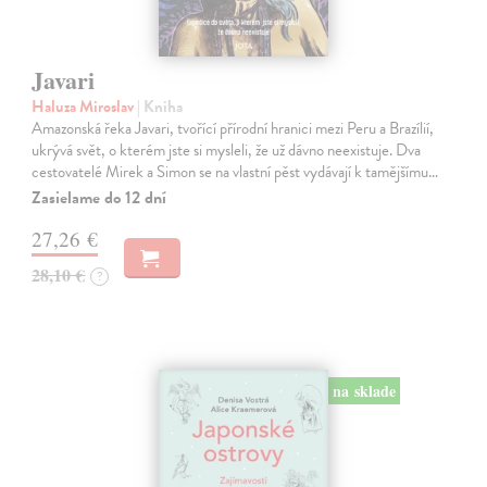
Javari
Haluza Miroslav
| Kniha
Amazonská řeka Javari, tvořící přírodní hranici mezi Peru a Brazílií,
ukrývá svět, o kterém jste si mysleli, že už dávno neexistuje. Dva
cestovatelé Mirek a Simon se na vlastní pěst vydávají k tamějšímu…
Zasielame do 12 dní
27,26 €
28,10 €
?
na sklade