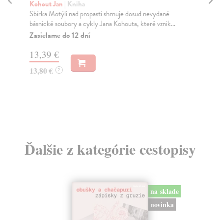
Kohout Jan
| Kniha
Óla
Sbírka Motýli nad propastí shrnuje dosud nevydané
„Má
básnické soubory a cykly Jana Kohouta, které vznik...
mno
Zasielame do 12 dní
Na
13,39 €
10
13,80 €
10
?
Ďalšie z kategórie cestopisy
na sklade
novinka