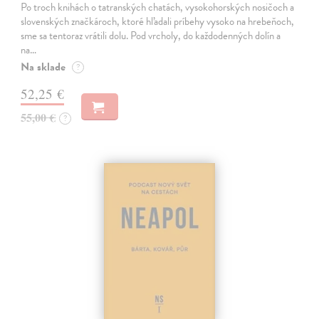
Po troch knihách o tatranských chatách, vysokohorských nosičoch a
slovenských značkároch, ktoré hľadali príbehy vysoko na hrebeňoch,
sme sa tentoraz vrátili dolu. Pod vrcholy, do každodenných dolín a
na…
Na sklade
?
52,25 €
55,00 €
?