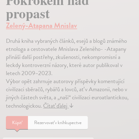
propast
Zelený-Atapana Mnislav
Druhá kniha vybraných článků, esejů a blogů známého
etnologa a cestovatele Mnislava Zeleného- -Atapany
přináší další postřehy, zkušenosti, nekompromisní a
leckdy kontroverzní názory, které autor publikoval v
letech 2009–2023.
Výbor opět zahrnuje autorovy příspěvky komentující
civilizaci sběračů, rybářů a lovců, ať v Amazonii, nebo v
jiných částech světa, a „naši“ civilizaci euroatlantickou,
technologickou.
Čítať ďalej
↓
Kúpiť
Rezervovať v kníhkupectve