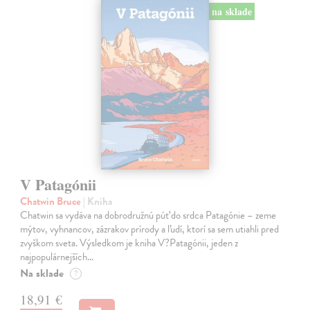
na sklade
V Patagónii
Chatwin Bruce
| Kniha
Chatwin sa vydáva na dobrodružnú púť do srdca Patagónie – zeme
mýtov, vyhnancov, zázrakov prírody a ľudí, ktorí sa sem utiahli pred
zvyškom sveta. Výsledkom je kniha V?Patagónii, jeden z
najpopulárnejších…
Na sklade
?
18,91 €