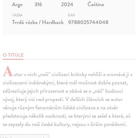
Argo
316
2024
Čeština
VÄZBA
EAN
Tvrdá väzba / Hardback
9788025744048
O TITULE
A
utor v nich „naši“ civilizaci kriticky nahlíží a srovnává ji s
civilizacemi indiánskými, které měl možnost dobře poznat,
zdůrazňuje jejich přirozenost a obává se o „náš“ budoucí
vývoj, který visí nad propastí. V dalších článcích se autor
věnuje různým fenoménům lidské civilizace a na závěr
představuje několik osobností, se kterými se sešel a které, ač
se zapsaly do naší české kultury, nejsou v širším povědomí.