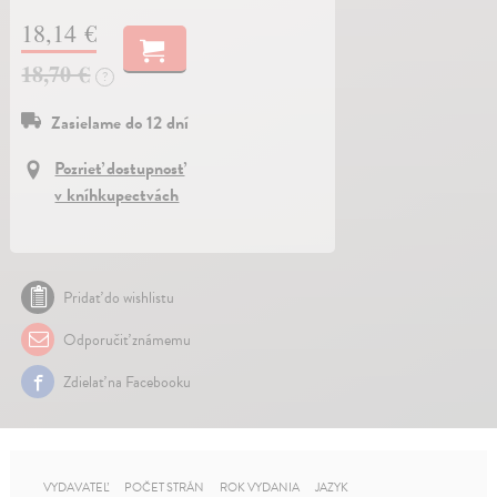
18,14 €
18,70 €
?
Zasielame do 12 dní
Pozrieť dostupnosť
v kníhkupectvách
Pridať do wishlistu
Odporučiť známemu
Zdielať na Facebooku
VYDAVATEĽ
POČET STRÁN
ROK VYDANIA
JAZYK