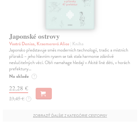
Japonské ostrovy
Vostrá Denisa, Kraemerová Alice
| Kniha
Japonsko představuje směs moderních technologií, tradic a místních
přízraků – jeho hlavním rysem se tak stala harmonie zdánlivě
neslučitelných věcí. Obři namahage hledají v Akitě líné děti, v horách
prefektury…
Na sklade
?
22,28 €
23,45 €
?
ZOBRAZIŤ ĎALŠIE Z KATEGÓRIE CESTOPISY