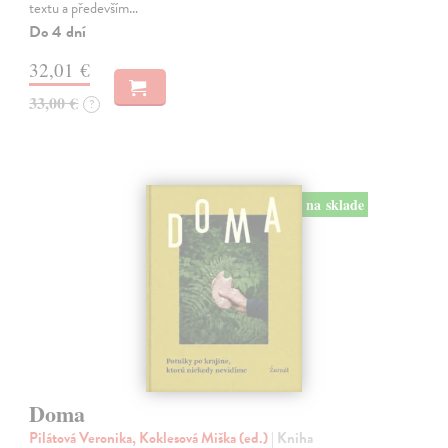
textu a především…
Do 4 dní
32,01 €
33,00 €
?
na sklade
Doma
Pilátová Veronika, Koklesová Miška (ed.)
| Kniha