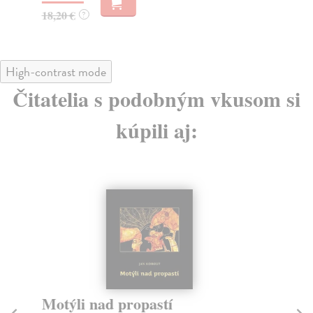
18,20 €
28
?
High-contrast mode
Čitatelia s podobným vkusom si
kúpili aj:
Motýli nad propastí
N