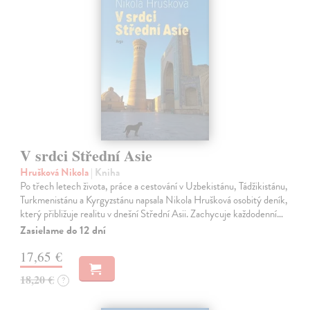
V srdci Střední Asie
Hrušková Nikola
| Kniha
Po třech letech života, práce a cestování v Uzbekistánu, Tádžikistánu,
Turkmenistánu a Kyrgyzstánu napsala Nikola Hrušková osobitý deník,
který přibližuje realitu v dnešní Střední Asii. Zachycuje každodenní…
Zasielame do 12 dní
17,65 €
18,20 €
?