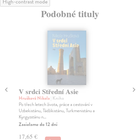
High-contrast mode
Podobné tituly
V srdci Střední Asie
T
Hrušková Nikola
| Kniha
Sís
Po třech letech života, práce a cestování v
Kri
Uzbekistánu, Tádžikistánu, Turkmenistánu a
čes
Kyrgyzstánu n...
Sís.
Zasielame do 12 dní
Za
17,65 €
27