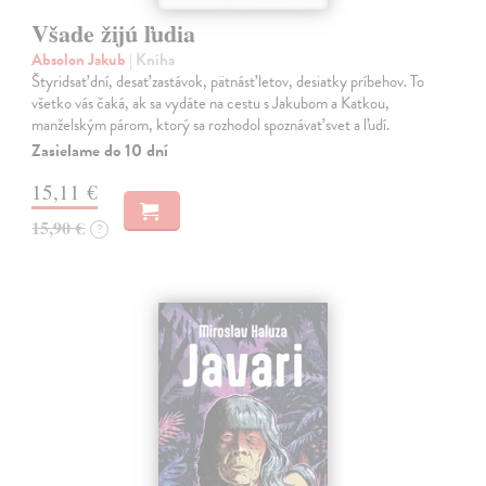
Všade žijú ľudia
Absolon Jakub
| Kniha
Štyridsať dní, desať zastávok, pätnásť letov, desiatky príbehov. To
všetko vás čaká, ak sa vydáte na cestu s Jakubom a Katkou,
manželským párom, ktorý sa rozhodol spoznávať svet a ľudí.
Zasielame do 10 dní
15,11 €
15,90 €
?