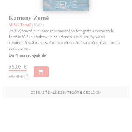
Kameny Země
Míček Tomáš
| Kniha
Další výpravná publikace renomovaného fotografa a cestovatele
Tomáše Míčka představuje nejkrásnější skalní krajiny všech
kontinentů naší planety. Zatímco při spatření stromů a jiných rostlin
obdivujeme…
Do 4 pracovných dní
56,05 €
59,00 €
?
ZOBRAZIŤ ĎALŠIE Z KATEGÓRIE GEOLÓGIA