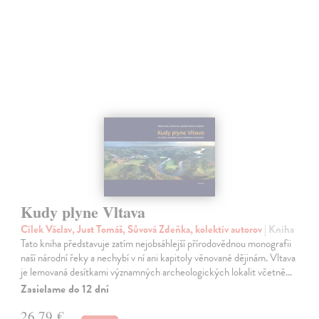
Kudy plyne Vltava
Cílek Václav, Just Tomáš, Sůvová Zdeňka, kolektív autorov
| Kniha
Tato kniha představuje zatím nejobsáhlejší přírodovědnou monografii
naší národní řeky a nechybí v ní ani kapitoly věnované dějinám. Vltava
je lemovaná desítkami významných archeologických lokalit včetně…
Zasielame do 12 dní
26,79 €