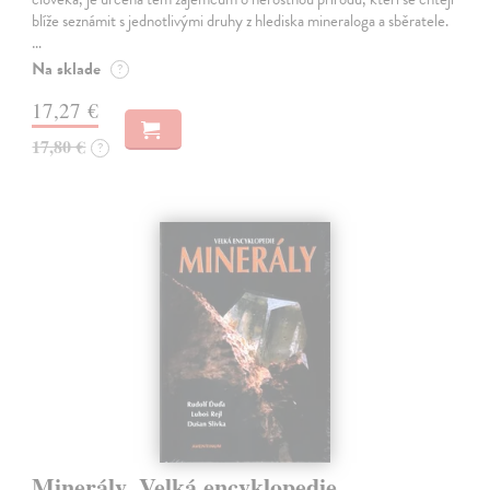
blíže seznámit s jednotlivými druhy z hlediska mineraloga a sběratele.
…
Na sklade
?
17,27 €
17,80 €
?
Minerály. Velká encyklopedie