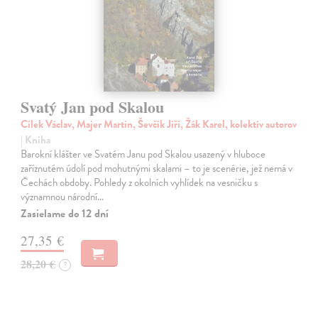
Svatý Jan pod Skalou
Cílek Václav, Majer Martin, Ševčík Jiří, Žák Karel, kolektív autorov
| Kniha
Barokní klášter ve Svatém Janu pod Skalou usazený v hluboce
zaříznutém údolí pod mohutnými skalami – to je scenérie, jež nemá v
Čechách obdoby. Pohledy z okolních vyhlídek na vesničku s
významnou národní…
Zasielame do 12 dní
27,35 €
28,20 €
?