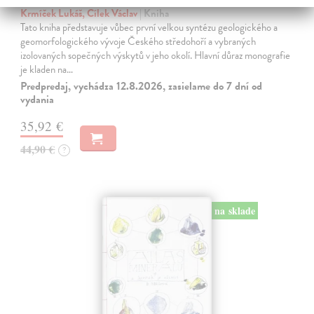
Krmíček Lukáš, Cílek Václav
| Kniha
Tato kniha představuje vůbec první velkou syntézu geologického a
geomorfologického vývoje Českého středohoří a vybraných
izolovaných sopečných výskytů v jeho okolí. Hlavní důraz monografie
je kladen na…
Predpredaj, vychádza 12.8.2026, zasielame do 7 dní od
vydania
35,92 €
44,90 €
?
na sklade