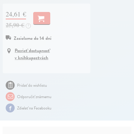
24,61 €
25,90 €
?
Zasielame do 14 dní
Pozrieť dostupnosť
v kníhkupectvách
Pridať do wishlistu
Odporučiť známemu
Zdielať na Facebooku