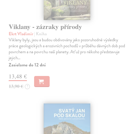
Viklany - zázraky přírody
Ekrt Vladimír
| Kniha
Viklany byly, jsou a budou obdivovány jako pozoruhodné výsledky
práce geologických a erozivních pochodů v průběhu dávných dob pod
povrchem a na povrchu naší planety. Ať už pro někoho představuje
jejich…
Zasielame do 12 dní
13,48 €
13,90 €
?