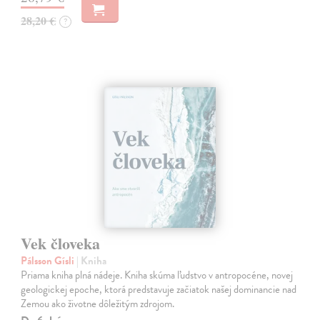
28,20 €
?
Vek človeka
Pálsson Gísli
| Kniha
Priama kniha plná nádeje. Kniha skúma ľudstvo v antropocéne, novej
geologickej epoche, ktorá predstavuje začiatok našej dominancie nad
Zemou ako životne dôležitým zdrojom.