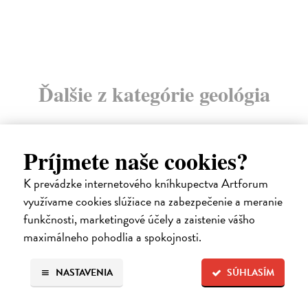
20
Ďalšie z kategórie geológia
Príjmete naše cookies?
predpredaj
K prevádzke internetového kníhkupectva Artforum
využívame cookies slúžiace na zabezpečenie a meranie
funkčnosti, marketingové účely a zaistenie vášho
maximálneho pohodlia a spokojnosti.
NASTAVENIA
SÚHLASÍM
Geologie Českého středohoří