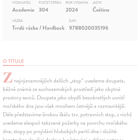
VYDAVATEĽ
POČET STRÁN
ROK VYDANIA
JAZYK
Academia
304
2024
Čeština
VÄZBA
EAN
Tvrdá väzba / Hardback
9788020035196
O TITULE
Z
nejvýznamnějších dalších „stop“ uvedeme doupata,
běžně známá ze suchozemských prostředí jako obytné
prostory savců. Doupata jako obydlí bezobratlých uvnitř
mořského dna jsou však mnohem četnější a rozmanitější.
Dále představíme širokou škálu tzv. potravních stop, z nichž
uvedeme alespoň takzvané požerky na povrchu mořského
dna, stopy po projídání hlubokých partií dna i složité
konstrukce sloužící doslova k pěstování a sklizni potravy.