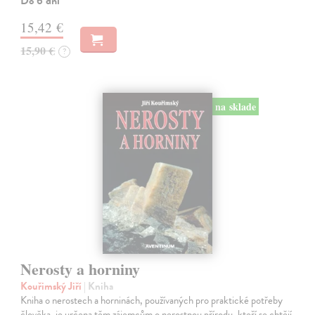
Do 6 dní
15,42 €
15,90 €
?
na sklade
Nerosty a horniny
Kouřimský Jiří
| Kniha
Kniha o nerostech a horninách, používaných pro praktické potřeby
člověka, je určena těm zájemcům o nerostnou přírodu, kteří se chtějí