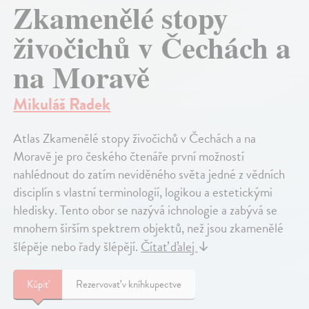
Zkamenělé stopy
živočichů v Čechách a
na Moravě
Mikuláš Radek
Atlas Zkamenělé stopy živočichů v Čechách a na
Moravě je pro českého čtenáře první možností
nahlédnout do zatím neviděného světa jedné z vědních
disciplín s vlastní terminologií, logikou a estetickými
hledisky. Tento obor se nazývá ichnologie a zabývá se
mnohem širším spektrem objektů, než jsou zkamenělé
šlépěje nebo řady šlépějí.
Čítať ďalej
↓
Kúpiť
Rezervovať v kníhkupectve